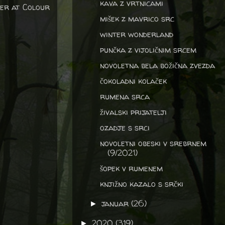
kava z vrtnicami
ver at Colour
mišek z mavrico src
winter wonderland
punčka z vijoličnim srcem
novoletna bela božična zvezda
čokoladni kolaček
rumena srca
živalski prijatelji
ozadje s srci
novoletni obeski v srebrnem
(9/2021)
šopek v rumenem
knjižno kazalo s srčki
januar
(26)
►
2020
(319)
►