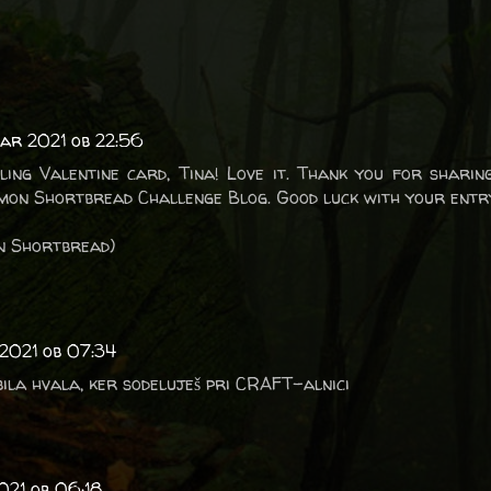
uar 2021 ob 22:56
ing Valentine card, Tina! Love it. Thank you for sharin
emon Shortbread Challenge Blog. Good luck with your entr
on Shortbread)
 2021 ob 07:34
ila hvala, ker sodeluješ pri CRAFT-alnici
021 ob 06:18