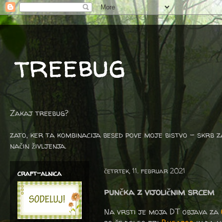
treebug
Zakaj treebug?
zato, ker ta kombinacija besed pove moje bistvo - skrb z
način življenja.
četrtek, 11. februar 2021
craft-alnica
punčka z vijoličnim srcem
Na vrsti je moja DT objava za