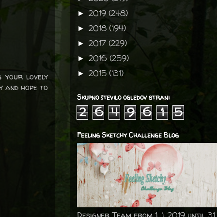
2019
(248)
►
2018
(194)
►
2017
(229)
►
2016
(259)
►
2015
(131)
►
g your lovely
y and hope to
Skupno število ogledov strani
2
6
4
9
6
1
5
Feeling Sketchy Challenge Blog
Designer Team from 1. 1. 2019 until 31.