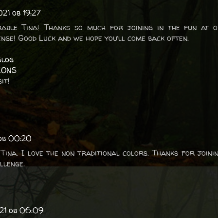
021 ob 19:27
rable Tina! Thanks so much for joining in the fun at 
enge! Good Luck and we hope you’ll come back often.
Blog
IONS
it!
 ob 00:20
Tina. I love the non traditional colors. Thanks for joini
llenge.
021 ob 06:09