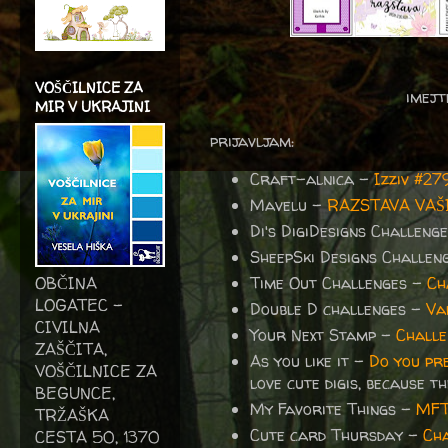
VOŠČILNICE ZA
imejt
MIR V UKRAJINI
prijavljam:
Craft-alnica -
Izziv #2
Mavelu -
RAZSTAVA VAŠ
Di's DigiDesigns Challeng
SheepSki Designs Challe
OBČINA
Time Out Challenges -
Ch
LOGATEC -
Double D challenges -
Va
CIVILNA
Your Next Stamp -
Challe
ZAŠČITA,
As you like it -
Do you pre
VOŠČILNICE ZA
love cute digis, because t
BEGUNCE,
My Favorite Things -
MFT
TRŽAŠKA
Cute card Thursday -
Ch
CESTA 50, 1370