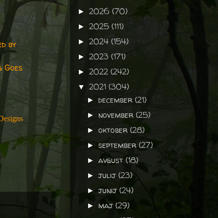
2026
(70)
►
2025
(111)
►
2024
(154)
►
ed by
2023
(171)
►
g Goes
2022
(242)
►
2021
(304)
▼
december
(21)
►
november
(25)
►
Designs
oktober
(28)
►
september
(27)
►
avgust
(18)
►
julij
(23)
►
junij
(24)
►
maj
(29)
►