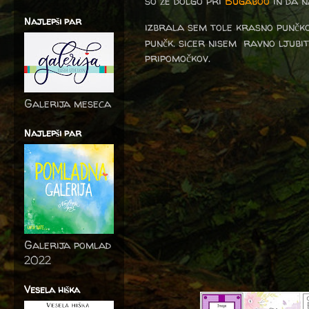
so že dolgo pri
Bugaboo
in da n
Najlepši par
izbrala sem tole krasno punčko
punčk. sicer nisem ravno ljubi
pripomočkov.
Galerija meseca
Najlepši par
Galerija pomlad
2022
Vesela hiška