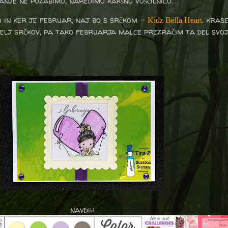
anje ne pozabimo, naredimo kakšno voščilnico.
 in ker je februar, naj bo s srčkom -
. kras
Kidz Bella Heart
telj srčkov, pa tako februarja malce prezračim ta del svoj
navdih