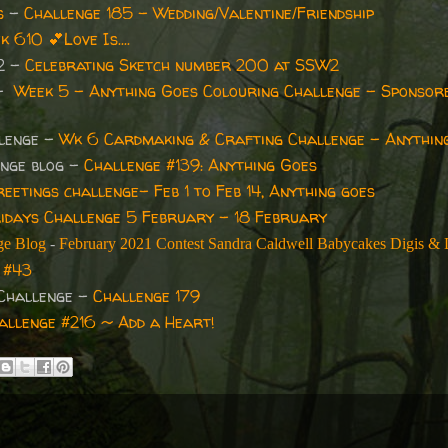
s
-
Challenge 185 - Wedding/Valentine/Friendship
k 610
💕
Love Is....
2 -
Celebrating Sketch number 200 at SSW2
 -
Week 5 - Anything Goes Colouring Challenge - Sponsor
llenge -
Wk 6 Cardmaking & Crafting Challenge - Anythin
nge blog -
Challenge #139: Anything Goes
etings challenge- Feb 1 to Feb 14, Anything goes
ridays Challenge 5 February - 18 February
ge Blog
-
February 2021 Contest Sandra Caldwell Babycakes Digis & 
 #43
 Challenge
-
Challenge 179
allenge #216 ~ Add a Heart!