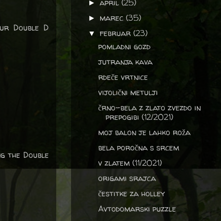
april
(25)
►
marec
(35)
►
our Double D
februar
(23)
▼
pomladni gozd
jutranja kava
rdeče vrtnice
vijolični metulji
črno-bela z zlato zvezdo in
prepogibi (12/2021)
moj balon je lahko roža
bela poročna s srcem
ng the Double
v zlatem (11/2021)
origami srajca
čestitke za holley
Avtodomarski puzzle