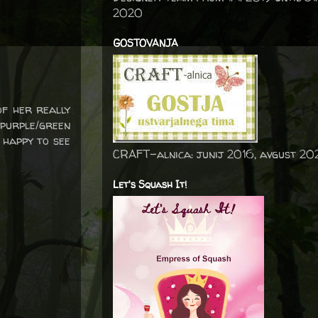
2020
GOSTOVANJA
of her really
purple/green
 happy to see
CRAFT-alnica: junij 2016, avgust 20
Let's Squash It!