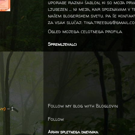
uporabe raznih šablon, ki so moja prv
ljubezen … ni meja, kar spoznavam v 
našem blogerskem svetu. pa še kontak
za vsak slučaj: tina.treebug@gmail.c
Ogled mojega celotnega profila
Spremljevalci
Follow my blog with Bloglovin
hy)
– I
Follow
Arhiv spletnega dnevnika