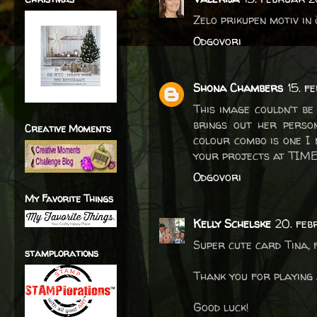
Zelo prikupen motiv in 
Odgovori
Shona Chambers
15. f
This image couldn't be
brings out her person
Creative Moments
colour combo is one I 
your projects at TIM
Odgovori
My Favorite Things
Kelly Schelske
20. feb
Super cute card Tina, 
stamplorations
Thank you for playing 
Good luck!