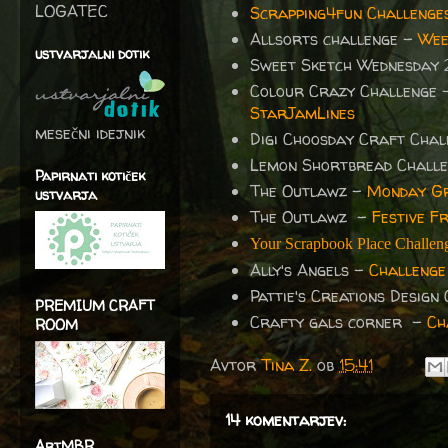
LOGATEC
Scrapping4fun Challenge
Allsorts challenge -
Wee
ustvarjalni dotik
Sweet Sketch Wednesday 
Colour Crazy Challenge
StarJamLines
mesečni idejnik
Digi Choosday Craft Cha
Lemon Shortbread Challe
Papirnati kotiček
The Outlawz -
Monday Gre
ustvarja
The Outlawz -
Festive F
Your Scrapbook Place Challen
Ally's Angels -
Challenge
Pattie's Creations Design
PREMIUM CRAFT
Crafty gals corner -
Ch
ROOM
Avtor
Tina Z.
ob
15:41
14 komentarjev:
ArtMBR