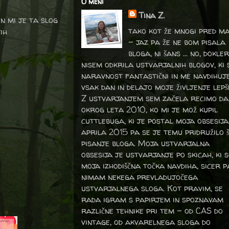
O meni
Tina Z.
en mi je ta slog
tako kot že mnogi pred m
ih
- jaz pa že ne bom pisala
bloga, ni šans ... no, dokler
nisem odkrila ustvarjalnih blogov, ki 
naravnost fantastični in me navdihuj
vsak dan in delajo moje življenje lepš
Z ustvarjanjem sem začela recimo da
okrog leta 2010, ko mi je mož kupil
cuttlebuga, ki je postal moja obsesija
aprila 2015 pa se je temu pridružilo 
pisanje bloga. Moja ustvarjalna
obsesija je ustvarjanje po skicah, ki 
moja izhodiščna točka navdiha, sicer p
nimam nekega prevladujočega
ustvarjalnega sloga. Kot pravim, se
rada igram s papirjem in spoznavam
različne tehnike pri tem – od CAS do
vintage, od akvarelnega sloga do