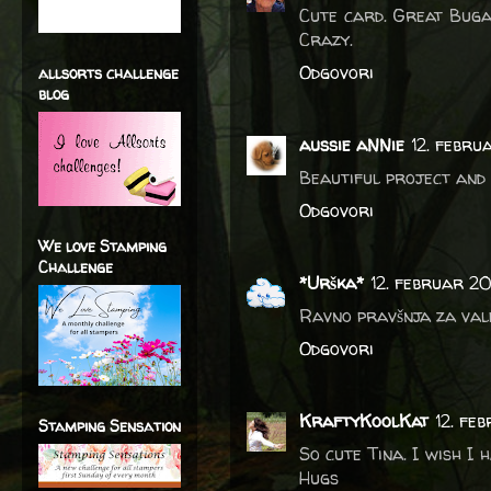
Cute card. Great Buga
Crazy.
Odgovori
allsorts challenge
blog
aussie aNNie
12. febru
Beautiful project and 
Odgovori
We love Stamping
Challenge
*Urška*
12. februar 20
Ravno pravšnja za val
Odgovori
KraftyKoolKat
12. fe
Stamping Sensation
So cute Tina. I wish I 
Hugs