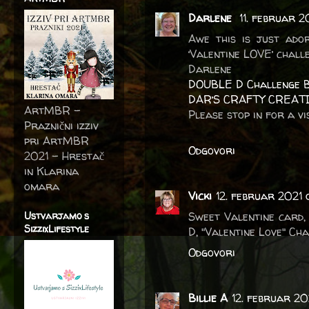
Darlene
11. februar 2
Awe this is just ado
‘Valentine LOVE’ chall
Darlene
DOUBLE D Challenge 
DAR’S CRAFTY CREAT
ArtMBR -
Please stop in for a vis
Praznični izziv
pri ArtMBR
Odgovori
2021 – Hrestač
in Klarina
omara
Vicki
12. februar 2021
Ustvarjamo s
Sweet Valentine card, 
SizzixLifestyle
D, "Valentine Love" Cha
Odgovori
Billie A
12. februar 2