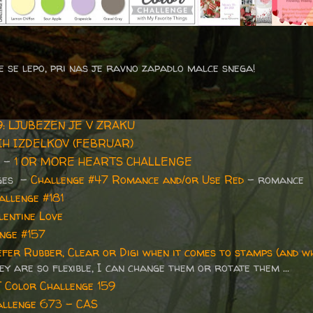
e se lepo, pri nas je ravno zapadlo malce snega!
79: LJUBEZEN JE V ZRAKU
IH IZDELKOV (FEBRUAR)
e -
1 OR MORE HEARTS CHALLENGE
nges -
Challenge #47 Romance and/or Use Red
- romance
allenge #181
lentine Love
nge #157
fer Rubber, Clear or Digi when it comes to stamps (and w
hey are so flexible, I can change them or rotate them ...
 Color Challenge 159
allenge 673 - CAS