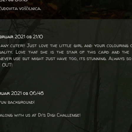
čudovita voščilnica.
ebruar 2021 ob 21:10
 any cuter!! Just love the little girl and your colouring 
ality. Love that she is the star of this card and the 
never use but might just have too, its stunning. Always so
E OUT!
ruar 2021 ob 06:48
fun background!
along with us at Di's Digi Challenge!