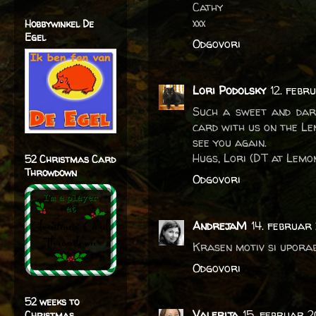
Cathy
xxx
Hobbywinkel De
Egel
Odgovori
Lori Podolsky
12. febr
Such a sweet and darl
card with us on the L
see you again.
Hugs, Lori (DT at Lem
52 Christmas Card
Throwdown
Odgovori
AndrejaM
14. februar
Krasen motiv si uporab
Odgovori
52 weeks to
Valerija
15. februar 2
Christmas