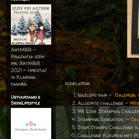
ArtMBR -
Praznični izziv
pri ArtMBR
2021 – Hrestač
in Klarina
sodelujem:
omara
Najlepši par -
Galerija 
Ustvarjamo s
Allsorts challenge –
Wee
SizzixLifestyle
We Love Stamping Challe
Stamping Sensation -
De
Star Stampz Challenge b
Challenge Kleuren met P