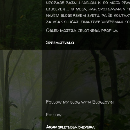
uporabe raznih šablon, ki so moja prv
ljubezen … ni meja, kar spoznavam v 
našem blogerskem svetu. pa še kontak
za vsak slučaj: tina.treebug@gmail.c
Ogled mojega celotnega profila
Spremljevalci
Follow my blog with Bloglovin
Follow
Arhiv spletnega dnevnika