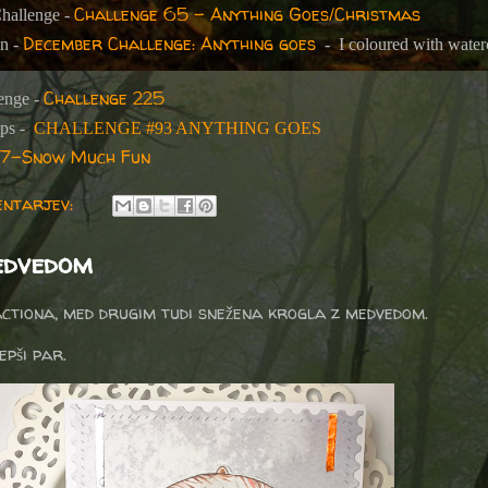
Challenge 65 - Anything Goes/Christmas
Challenge -
December Challenge: Anything goes
en -
-
I coloured with water
Challenge 225
lenge -
mps -
CHALLENGE #93 ANYTHING GOES
7-Snow Much Fun
entarjev:
edvedom
 actiona, med drugim tudi snežena krogla z medvedom.
epši par.