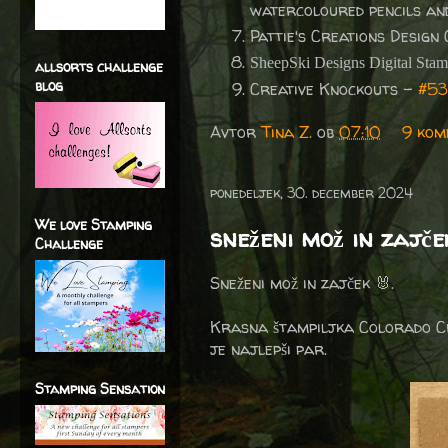
watercoloured pencils and
Pattie's Creations Design
SheepSki Designs Digital Sta
allsorts challenge
blog
Creative Knockouts -
#53
Avtor
Tina Z.
ob
07:10
9 kom
ponedeljek, 30. december 2024
We love Stamping
sneženi mož in zajče
Challenge
Sneženi mož in zajček 🐰.
Krasna štampiljka Colorado Cra
je najlepši par.
Stamping Sensation