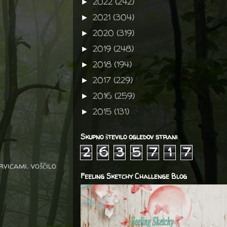
2022
(242)
►
2021
(304)
►
2020
(319)
►
2019
(248)
►
2018
(194)
►
2017
(229)
►
2016
(259)
►
2015
(131)
►
Skupno število ogledov strani
2
6
3
5
7
1
7
vicami. voščilo
Feeling Sketchy Challenge Blog