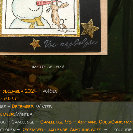
imejte se lepo!
– december 2024
– voščilo
k 812/3
nge -
December
, Winter
cember
, Winter
log - Challenge -
Challenge 65 - Anything Goes/Christma
otloden -
December Challenge: Anything goes
- I coloured