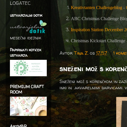
LOGATEC
Kreativtanten Challengeblog
-
ustvarjalni dotik
ABC Christmas Challenge Blo
Inspiration Station December 2
mesečni idejnik
Christmas Kickstart Challenge
Papirnati kotiček
Avtor
Tina Z.
ob
17:57
1 kom
ustvarja
sneženi mož s koren
Sneženi mož s korenčkom in za
PREMIUM CRAFT
inki in akvarelnimi barvicami. v
ROOM
ArtMBR