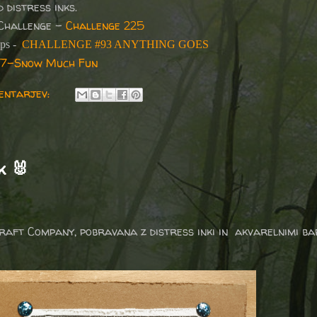
 distress inks.
 Challenge -
Challenge 225
mps -
CHALLENGE #93 ANYTHING GOES
7-Snow Much Fun
entarjev:
k 🐰
ft Company, pobravana z distress inki in akvarelnimi bar