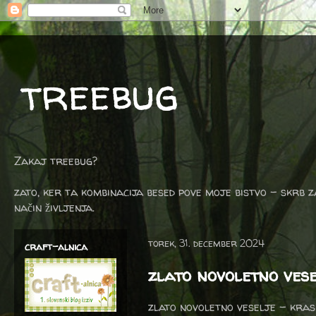
treebug
Zakaj treebug?
zato, ker ta kombinacija besed pove moje bistvo - skrb z
način življenja.
torek, 31. december 2024
craft-alnica
zlato novoletno ves
zlato novoletno veselje - krasn