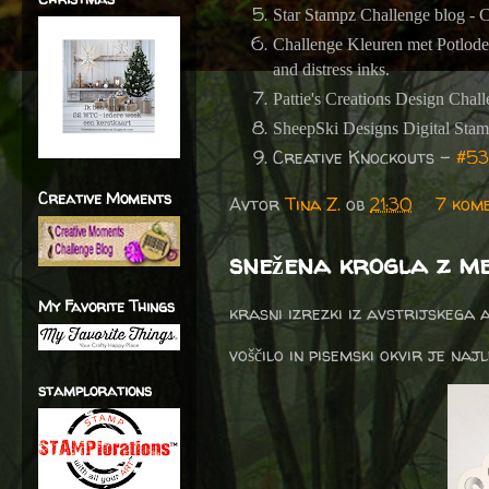
Star Stampz Challenge blog - 
Challenge Kleuren met Potlod
and distress inks.
Pattie's Creations Design Chal
SheepSki Designs Digital Sta
Creative Knockouts -
#53
Creative Moments
Avtor
Tina Z.
ob
21:30
7 kom
snežena krogla z m
My Favorite Things
krasni izrezki iz avstrijskega
voščilo in pisemski okvir je najl
stamplorations