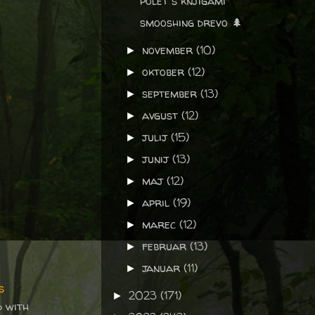
polet s knjigami
smooshing drevo 🌲
november
(10)
►
oktober
(12)
►
september
(13)
►
avgust
(12)
►
julij
(15)
►
junij
(13)
►
maj
(12)
►
april
(19)
►
marec
(12)
►
februar
(13)
►
januar
(11)
►
s
2023
(171)
►
 with