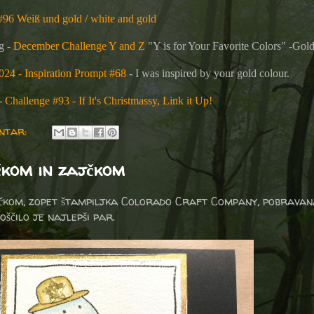
#96 Weiß und gold / white and gold
g -
December Challenge Y and Z
"Y is for Your Favorite Colors"
-Go
024 - Inspiration Prompt #68
- I was inspired by your gold colour.
 -
Challenge #93 - If It's Christmassy, Link it Up!
entar:
čkom in zajčkom
jčkom, zopet štampiljka Colorado Craft Company, pobravan
oščilo je najlepši par.