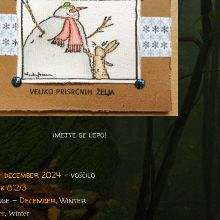
imejte se lepo!
– december 2024
– voščilo
k 812/3
nge -
December
, Winter
er
, Winter