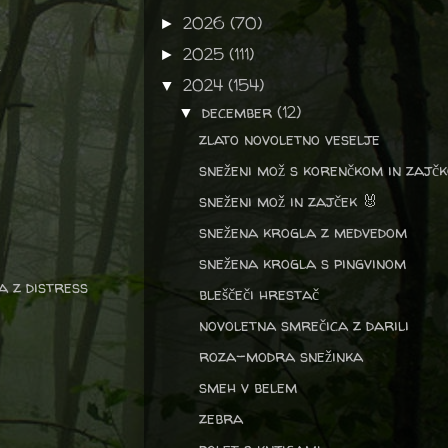
2026
(70)
►
2025
(111)
►
ld
2024
(154)
▼
december
(12)
▼
zlato novoletno veselje
sneženi mož s korenčkom in zajč
sneženi mož in zajček 🐰
snežena krogla z medvedom
snežena krogla s pingvinom
a z distress
bleščeči hrestač
novoletna smrečica z darili
roza-modra snežinka
smeh v belem
zebra