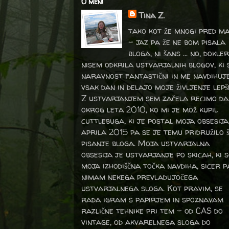
O meni
Tina Z.
tako kot že mnogi pred m
- jaz pa že ne bom pisala
bloga, ni šans ... no, dokler
nisem odkrila ustvarjalnih blogov, ki 
naravnost fantastični in me navdihuj
vsak dan in delajo moje življenje lepš
Z ustvarjanjem sem začela recimo da
okrog leta 2010, ko mi je mož kupil
cuttlebuga, ki je postal moja obsesija
aprila 2015 pa se je temu pridružilo 
pisanje bloga. Moja ustvarjalna
obsesija je ustvarjanje po skicah, ki 
moja izhodiščna točka navdiha, sicer p
nimam nekega prevladujočega
ustvarjalnega sloga. Kot pravim, se
rada igram s papirjem in spoznavam
različne tehnike pri tem – od CAS do
vintage, od akvarelnega sloga do