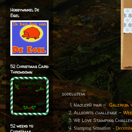
Hobbywinkel De
Egel
52 Christmas Card
Throwdown
sodelujem:
Najlepši par -
Galerija 
Allsorts challenge –
Wee
We Love Stamping Challe
52 weeks to
Stamping Sensation -
Decemb
Christmas