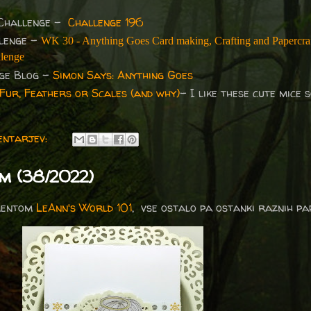
 Challenge
-
Challenge 196
llenge -
WK 30 - Anything Goes Card making, Crafting and Papercra
llenge
ge Blog -
Simon Says: Anything Goes
Fur, Feathers or Scales (and why)
- I like these cute mice s
entarjev:
m (38/2022)
umentom
LeAnn's World 101
, vse ostalo pa ostanki raznih papi