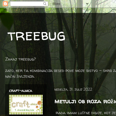
treebug
Zakaj treebug?
zato, ker ta kombinacija besed pove moje bistvo - skrb z
način življenja.
nedelja, 31. julij 2022
craft-alnica
metulji ob roza roži
rada imam luštne digije, kot je