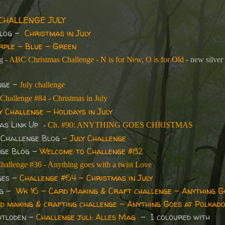
CHALLENGE JULY
 blog -
Christmas in July
rple - Blue - Green
g -
ABC Christmas Challenge - N is for New, O is for Old
- new silver 
nge -
July challenge
Challenge #84 - Christmas in July
y Challenge - Holidays in July
mas Link Up
-
Ch. #90: ANYTHING GOES CHRISTMAS
 Challenge Blog -
July Challenge
nge Blog -
Welcome to Challenge #82
hallenge #36 - Anything goes with a twist Love
ges -
Challenge #64 - Christmas in July
og -
Wk 16 - Card Making & Craft challenge - Anything G
d making & crafting challenge - Anything Goes at Polkad
otloden -
Challenge juli: Alles Mag
- I coloured with