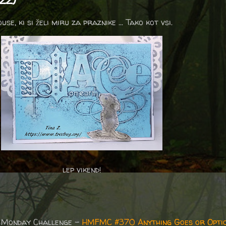
, ki si želi miru za praznike ... Tako kot vsi.
lep vikend!
 Monday Challenge -
HMFMC #370 Anything Goes or Opti