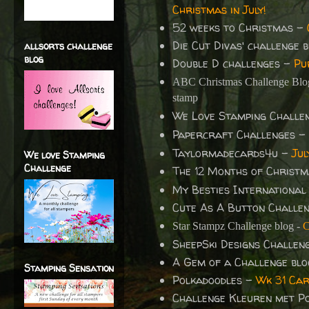
Christmas in July!
52 weeks to Christmas
-
Die Cut Divas' challenge
allsorts challenge
blog
Double D challenges -
Pu
ABC Christmas Challenge Blo
stamp
We Love Stamping Challe
Papercraft Challenges -
Taylormadecards4u
-
Jul
We love Stamping
Challenge
The 12 Months of Christ
My Besties International
Cute As A Button Challe
Star Stampz Challenge blog -
C
SheepSki Designs Challen
A Gem of a Challenge bl
Stamping Sensation
Polkadoodles -
Wk 31 Car
Challenge Kleuren met P