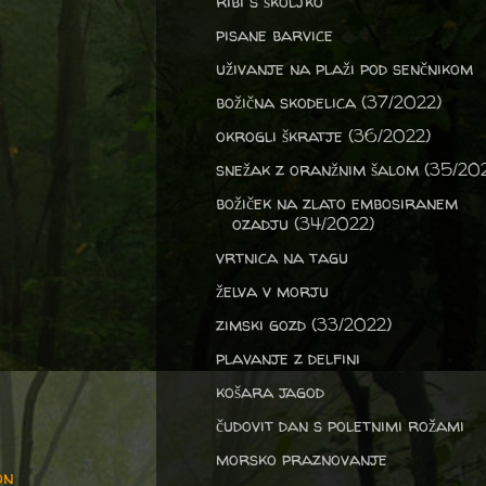
ribi s školjko
pisane barvice
uživanje na plaži pod senčnikom
božična skodelica (37/2022)
okrogli škratje (36/2022)
snežak z oranžnim šalom (35/20
božiček na zlato embosiranem
ozadju (34/2022)
vrtnica na tagu
želva v morju
zimski gozd (33/2022)
plavanje z delfini
košara jagod
čudovit dan s poletnimi rožami
morsko praznovanje
on