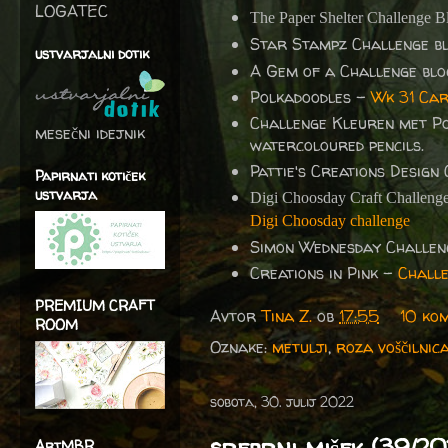
LOGATEC
The Paper Shelter Challenge B
Star Stampz Challenge b
ustvarjalni dotik
A Gem of a Challenge bl
Polkadoodles -
Wk 31 Car
Challenge Kleuren met P
mesečni idejnik
watercoloured pencils.
Pattie's Creations Design
Papirnati kotiček
ustvarja
Digi Choosday Craft Challeng
Digi Choosday challenge
Simon Wednesday Challen
Creations in Pink -
Challe
PREMIUM CRAFT
Avtor
Tina Z.
ob
17:55
10 ko
ROOM
Oznake:
metulji
,
roza voščilnic
sobota, 30. julij 2022
srebrni mišek (39/20
ArtMBR