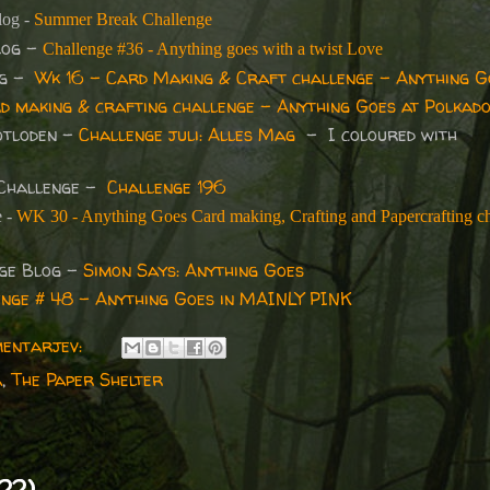
log -
Summer Break Challenge
log -
Challenge #36 - Anything goes with a twist Love
og -
Wk 16 - Card Making & Craft challenge - Anything G
d making & crafting challenge - Anything Goes at Polkad
otloden -
Challenge juli: Alles Mag
- I coloured with
 Challenge
-
Challenge 196
e -
WK 30 - Anything Goes Card making, Crafting and Papercrafting ch
ge Blog -
Simon Says: Anything Goes
nge # 48 - Anything Goes in MAINLY PINK
mentarjev:
a
,
The Paper Shelter
22)