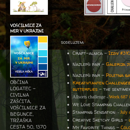
VOŠČILNICE ZA
MIR V UKRAJINI
sodelujem:
Craft-alnica -
Izziv #3
Najlepši par -
Galerija j
Najlepši par -
Poletna ga
OBČINA
Kreativtanten Challenge
LOGATEC -
butterflies
- the sentimen
CIVILNA
Allsorts challenge -
Week 687
ZAŠČITA,
We Love Stamping Challe
VOŠČILNICE ZA
Stamping Sensation
-
July 
BEGUNCE,
Creative Sketchy Girls -
TRŽAŠKA
CESTA 50, 1370
My Favorite Things -
Col