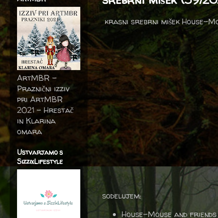
krasni srebrni mišek House-Mouse
ArtMBR -
Praznični izziv
pri ArtMBR
2021 – Hrestač
in Klarina
omara
Ustvarjamo s
SizzixLifestyle
sodelujem:
House-Mouse and friends