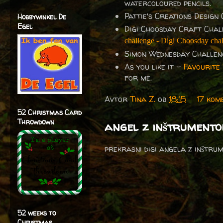
watercoloured pencils.
Pattie's Creations Design
Hobbywinkel De
Egel
Digi Choosday Craft Cha
challenge - Digi Choosday cha
Simon Wednesday Challen
As you like it -
Favourite 
for me.
Avtor
Tina Z.
ob
18:15
17 kom
52 Christmas Card
Throwdown
angel z inštrumento
prekrasni digi angela z inštr
52 weeks to
Christmas