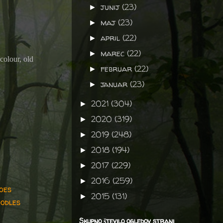
junij
(23)
►
maj
(23)
►
april
(22)
►
marec
(22)
►
colour, old
februar
(22)
►
januar
(23)
►
2021
(304)
►
2020
(319)
►
2019
(248)
►
2018
(194)
►
2017
(229)
►
2016
(259)
►
oes
2015
(131)
►
oodles
Skupno število ogledov strani