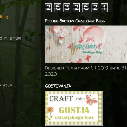
2
6
3
2
6
2
1
fting
Feeling Sketchy Challenge Blog
o it is fur
Designer Team from 1. 1. 2019 until 31.
2020
rjev ...
GOSTOVANJA