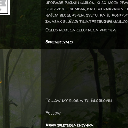
uporabe raznih šablon, ki so moja prv
ljubezen … ni meja, kar spoznavam v 
našem blogerskem svetu. pa še kontak
za vsak slučaj: tina.treebug@gmail.c
Ogled mojega celotnega profila
Spremljevalci
h
Follow my blog with Bloglovin
Follow
Arhiv spletnega dnevnika