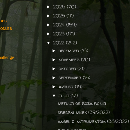
2026
(70)
►
2025
(111)
►
oes
2024
(154)
►
oodles
2023
(171)
►
2022
(242)
▼
december
(16)
►
allenge -
november
(20)
►
oktober
(21)
►
september
(15)
►
avgust
(18)
►
julij
(17)
▼
metulji ob roza rožici
srebrni mišek (39/2022)
angel z inštrumentom (38/2022)