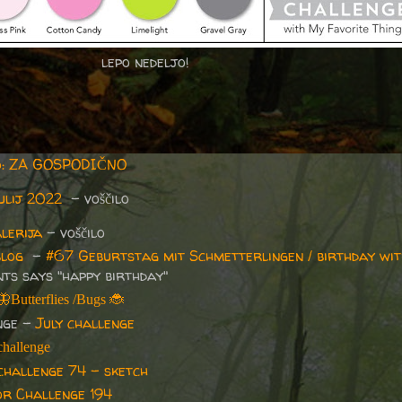
lepo nedeljo!
16: ZA GOSPODIČNO
ulij 2022
– voščilo
lerija
– voščilo
blog
-
#67 Geburtstag mit Schmetterlingen / birthday wit
ts says "happy birthday"
🦋
Butterflies /Bugs
🐞
nge -
July challenge
challenge
challenge 74 - sketch
or Challenge 194