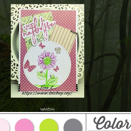
navdih