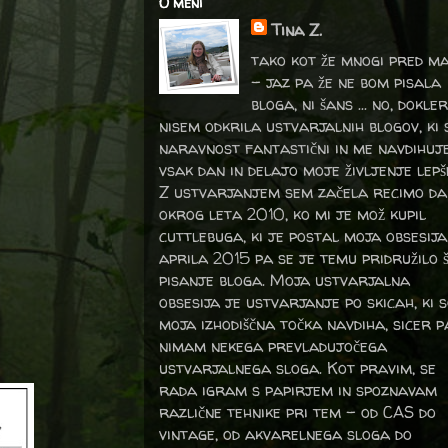
O meni
Tina Z.
tako kot že mnogi pred m
- jaz pa že ne bom pisala
bloga, ni šans ... no, dokler
nisem odkrila ustvarjalnih blogov, ki 
naravnost fantastični in me navdihuj
vsak dan in delajo moje življenje lepš
Z ustvarjanjem sem začela recimo da
okrog leta 2010, ko mi je mož kupil
cuttlebuga, ki je postal moja obsesija
aprila 2015 pa se je temu pridružilo 
pisanje bloga. Moja ustvarjalna
obsesija je ustvarjanje po skicah, ki 
moja izhodiščna točka navdiha, sicer p
nimam nekega prevladujočega
ustvarjalnega sloga. Kot pravim, se
rada igram s papirjem in spoznavam
različne tehnike pri tem – od CAS do
vintage, od akvarelnega sloga do