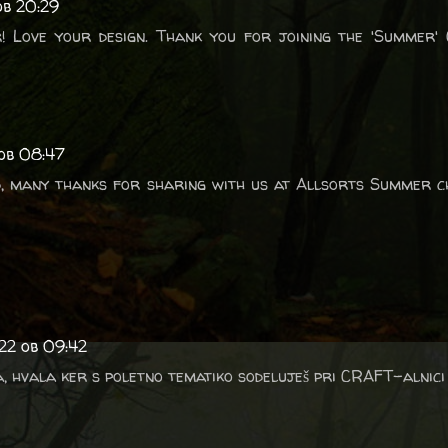
ob 20:29
 Love your design. Thank you for joining the 'Summer' 
 ob 08:47
 many thanks for sharing with us at Allsorts Summer ch
022 ob 09:42
a, hvala ker s poletno tematiko sodeluješ pri CRAFT-alnici