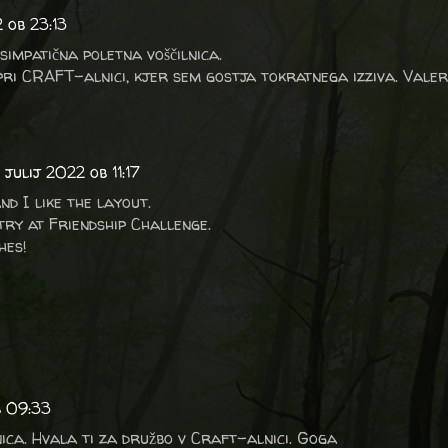
2 ob 23:13
simpatična poletna voščilnica.
ri CRAFT-alnici, kjer sem gostja tokratnega izziva. Valer
 julij 2022 ob 11:17
nd I like the layout.
ry at Friendship Challenge.
hes!
b 09:33
ica. Hvala ti za družbo v Craft-alnici. Goga