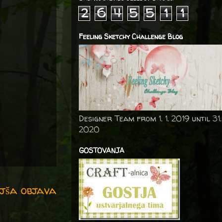
2
6
4
5
5
1
1
Feeling Sketchy Challenge Blog
Designer Team from 1. 1. 2019 until 31.
2020
GOSTOVANJA
jša objava