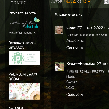
Avtor
Tina Z.
ob
16:41
LOGATEC
ustvarjalni dotik
8 komentarjev:
Linby
27. julij 2022 o
mesečni idejnik
Great summer paper w
Allsorts.
Papirnati kotiček
ustvarja
Odgovori
KraftyKoolKat
27. ju
This is really pretty T
PREMIUM CRAFT
Hugs
ROOM
Cathy
xxxxx
Odgovori
ArtMBR