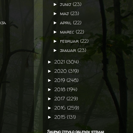
junij
(23)
►
maj
(23)
►
ija
april
(22)
►
marec
(22)
►
februar
(22)
►
januar
(23)
►
2021
(304)
►
2020
(319)
►
2019
(248)
►
2018
(194)
►
2017
(229)
►
2016
(259)
►
2015
(131)
►
Skupno število ogledov strani