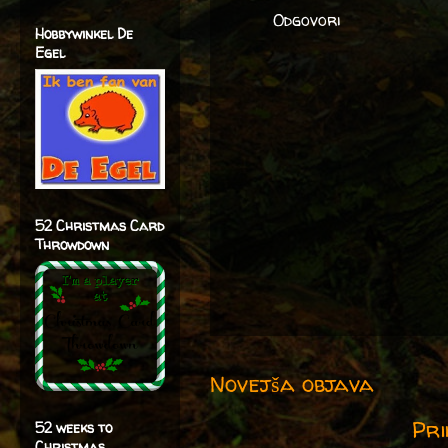
Odgovori
Hobbywinkel De
Egel
52 Christmas Card
Throwdown
Novejša objava
Pri
52 weeks to
Christmas