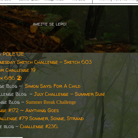
imejte se lepo!
5: POLETJE
nesday Sketch Challenge - Sketch 603
or Challenge 19
ek 686
🏖
nge Blog -
Simon Says: For A Child
allenge Blog -
July Challenge - Summer Sun!
enge Blog -
Summer Break Challenge
nge #172 ~ Anything Goes
allenge #79 Sommer, Sonne, Strand
ge blog -
Challenge #236.