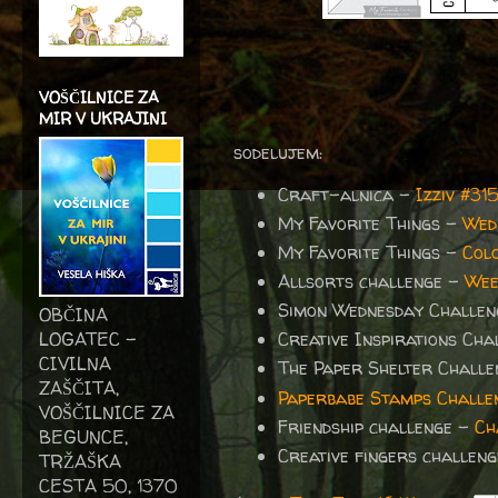
VOŠČILNICE ZA
MIR V UKRAJINI
sodelujem:
Craft-alnica -
Izziv #31
My Favorite Things -
Wed
My Favorite Things -
Col
Allsorts challenge -
We
Simon Wednesday Challe
OBČINA
LOGATEC -
Creative Inspirations Ch
CIVILNA
The Paper Shelter Chall
ZAŠČITA,
Paperbabe Stamps Challe
VOŠČILNICE ZA
Friendship challenge -
Ch
BEGUNCE,
Creative fingers challen
TRŽAŠKA
CESTA 50, 1370