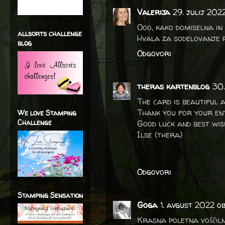
Valerija
29. julij 202
Ooo, kako domiselna in 
allsorts challenge
Hvala za sodelovanje p
blog
Odgovori
theras kartenblog
30.
The card is beautiful a
Thank you for your ent
We love Stamping
Challenge
Good luck and best wis
Ilse (thera)
Odgovori
Stamping Sensation
Goga
1. avgust 2022 o
Krasna poletna voščiln