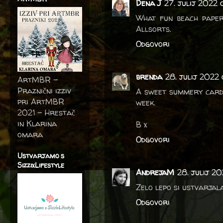
Dena J
27. julij 2022 
What fun beach paper!
Allsorts.
Odgovori
brenda
28. julij 2022
ArtMBR -
Praznični izziv
A sweet summery card,
pri ArtMBR
week.
2021 – Hrestač
in Klarina
B x
omara
Odgovori
Ustvarjamo s
SizzixLifestyle
AndrejaM
28. julij 2
Zelo lepo si ustvarjal
Odgovori