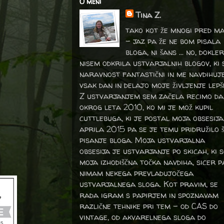
O meni
Tina Z.
tako kot že mnogi pred m
- jaz pa že ne bom pisala
bloga, ni šans ... no, dokler
nisem odkrila ustvarjalnih blogov, ki 
naravnost fantastični in me navdihuj
vsak dan in delajo moje življenje lepš
Z ustvarjanjem sem začela recimo da
okrog leta 2010, ko mi je mož kupil
cuttlebuga, ki je postal moja obsesija
aprila 2015 pa se je temu pridružilo 
pisanje bloga. Moja ustvarjalna
obsesija je ustvarjanje po skicah, ki 
moja izhodiščna točka navdiha, sicer p
nimam nekega prevladujočega
ustvarjalnega sloga. Kot pravim, se
rada igram s papirjem in spoznavam
različne tehnike pri tem – od CAS do
vintage, od akvarelnega sloga do