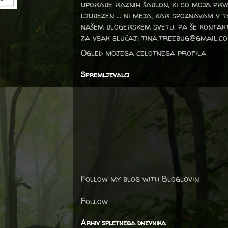
uporabe raznih šablon, ki so moja prv
ljubezen … ni meja, kar spoznavam v 
našem blogerskem svetu. pa še kontak
za vsak slučaj: tina.treebug@gmail.c
Ogled mojega celotnega profila
Spremljevalci
Follow my blog with Bloglovin
Follow
Arhiv spletnega dnevnika