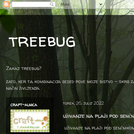
treebug
Zakaj treebug?
zato, ker ta kombinacija besed pove moje bistvo - skrb z
način življenja.
torek, 26. julij 2022
craft-alnica
uživanje na plaži pod senč
uživanje na plaži pod senčnikom