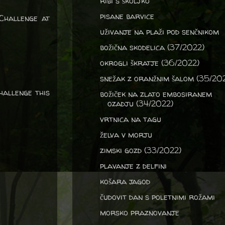
ribi s školjko
pisane barvice
Challenge at
uživanje na plaži pod senčnikom
božična skodelica (37/2022)
okrogli škratje (36/2022)
snežak z oranžnim šalom (35/20
allenge this
božiček na zlato embosiranem
ozadju (34/2022)
vrtnica na tagu
želva v morju
zimski gozd (33/2022)
plavanje z delfini
košara jagod
čudovit dan s poletnimi rožami
morsko praznovanje