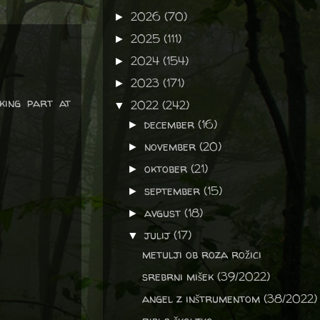
2026
(70)
►
2025
(111)
►
2024
(154)
►
2023
(171)
►
king part at
2022
(242)
▼
december
(16)
►
november
(20)
►
oktober
(21)
►
september
(15)
►
avgust
(18)
►
julij
(17)
▼
metulji ob roza rožici
srebrni mišek (39/2022)
angel z inštrumentom (38/2022)