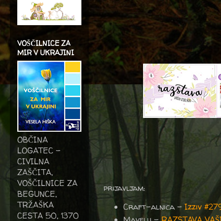
VOŠČILNICE ZA
MIR V UKRAJINI
OBČINA
LOGATEC -
CIVILNA
ZAŠČITA,
VOŠČILNICE ZA
prijavljam:
BEGUNCE,
TRŽAŠKA
Craft-alnica -
Izziv #2
CESTA 50, 1370
Mavelu -
RAZSTAVA VAŠ