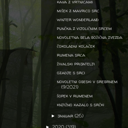
kava z vrtnicami
mišek z mavrico src
winter wonderland
punčka z vijoličnim srcem
novoletna bela božična zvezda
čokoladni kolaček
rumena srca
živalski prijatelji
ozadje s srci
novoletni obeski v srebrnem
(9/2021)
šopek v rumenem
knjižno kazalo s srčki
januar
(26)
►
2020
(319)
►