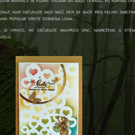
ujem mavrice in vsakič dirjam na našo teraso, ko kakšno op
ekaj, kar občuduje moj mož, ker se baje res veliko smejim
avno popolne vrste zobnega loka.
 iz vrvice, ko občuduje mavrico src, narejeno s sten
avelu.