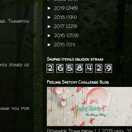
2019
(248)
►
2018
(194)
►
ngs. Thankyou
2017
(229)
►
2016
(259)
►
2015
(131)
►
Skupno število ogledov strani
you joined us
2
6
5
8
4
2
9
Feeling Sketchy Challenge Blog
Thank you for
Designer Team from 1. 1. 2019 until 31.