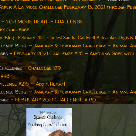
Paper A La Mode Challenge February 13, 2021 through Feb
e -
1 OR MORE HEARTS CHALLENGE
ky challenge
ge Blog
-
February 2021 Contest Sandra Caldwell Babycakes Digis & 
allenge Blog -
January & February Challenge - Animal Ant
nges -
February 2021 Challenge #26 - Anything Goes with 
 Challenge
-
Challenge 179
 #43
allenge #216 ~ Add a Heart!
allenge Blog
-
January & February Challenge - Animal Ant
lenge -
FEBRUARY 2021 CHALLENGE # 80