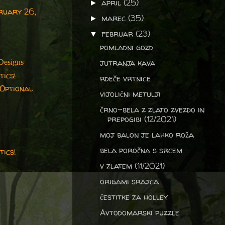
april
(25)
►
ruary 26,
marec
(35)
►
februar
(23)
▼
pomladni gozd
jutranja kava
Designs
ics!
rdeče vrtnice
Optional
vijolični metulji
črno-bela z zlato zvezdo in
prepogibi (12/2021)
moj balon je lahko roža
bela poročna s srcem
ics!
v zlatem (11/2021)
origami srajca
čestitke za holley
Avtodomarski puzzle