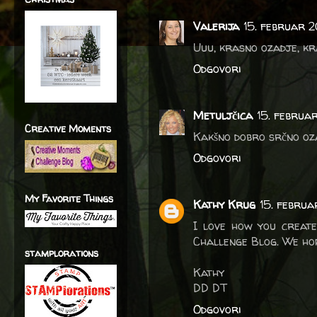
Valerija
15. februar 2
Uuu, krasno ozadje, kra
Odgovori
Metuljčica
15. februa
Creative Moments
Kakšno dobro srčno ozad
Odgovori
My Favorite Things
Kathy Krug
15. februa
I love how you creat
Challenge Blog. We hop
stamplorations
Kathy
DD DT
Odgovori