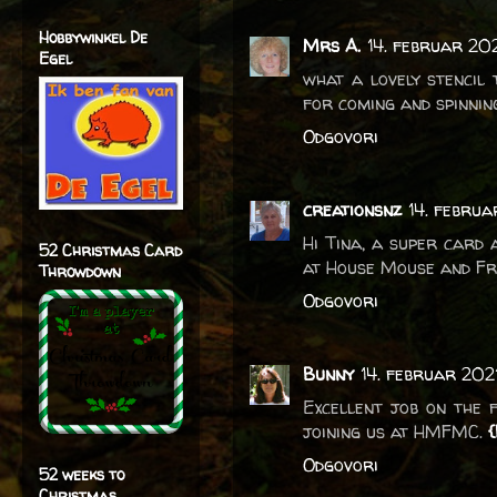
Hobbywinkel De
Mrs A.
14. februar 202
Egel
what a lovely stencil 
for coming and spinnin
Odgovori
creationsnz
14. februa
Hi Tina, a super card 
52 Christmas Card
at House Mouse and Fr
Throwdown
Odgovori
Bunny
14. februar 202
Excellent job on the f
joining us at HMFMC.
Odgovori
52 weeks to
Christmas