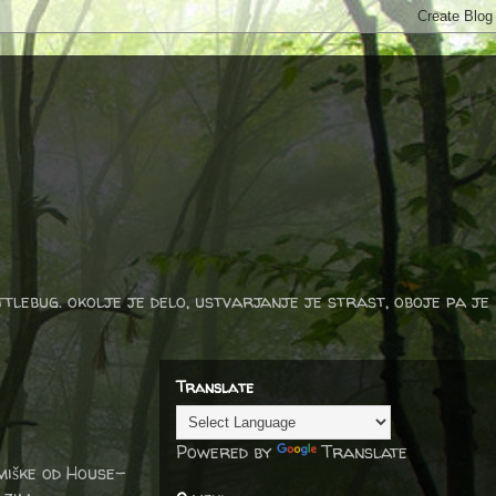
ttlebug. okolje je delo, ustvarjanje je strast, oboje pa je
Translate
Powered by
Translate
miške od House-