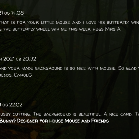
1 ob 14:08
that is for your little mouse and i love his butterfly wi
g the butterfly wheel wih me this week. hugs Mrs A.
r 2021 ob 20:32
and your made background is so nice with mousie. So glad 
iends, CarolG
1 ob 22:02
ussy cutting. The background is beautiful. A nice card. 
{Bunny} Designer for House Mouse and Friends