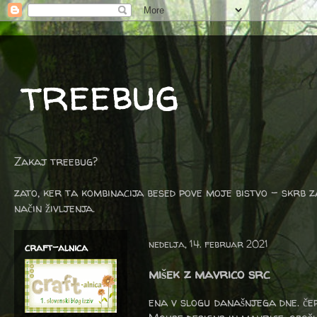
treebug
Zakaj treebug?
zato, ker ta kombinacija besed pove moje bistvo - skrb z
način življenja.
nedelja, 14. februar 2021
craft-alnica
mišek z mavrico src
ena v slogu današnjega dne. če