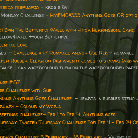
meseca februarja
- krog s šivi
 Monday Challenge -
HMFMC#333 Anything Goes OR optio
51 Spin The Butterfly Wheel with H for Herringbone Card.
llow/Hazel +your Butterfly.
lentine Love
nges -
Challenge #47 Romance and/or Use Red
- romance
fer Rubber, Clear or Digi when it comes to stamps (and w
ecause I can watercolour them on the watercoloured paper
.
nge #157
ibe Challenge with Sue
ding Anything Goes Challenge
- hearts in bubbles stencil
ruary - Colour my World
etings challenge- Feb 1 to Feb 14, Anything goes
hurs
day
:
Twisted Thursday Challenge For Feb 11 - Feb 24 O
Fridays Challenge 5 February - 18 February
- Valentine