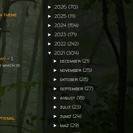
2026
(70)
►
n theme
2025
(111)
►
2024
(154)
►
-
2023
(171)
►
2022
(242)
►
2021
(304)
▼
hy)
– I
december
(21)
►
 which is
november
(25)
►
oktober
(28)
►
september
(27)
►
avgust
(18)
►
julij
(23)
►
junij
(24)
►
ptional
maj
(29)
►