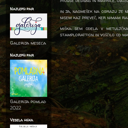
Mouse designs in mavrice, obož
Najlepši par
in ja, nasmešek na obrazu je n
nisem kaj preveč, ker nimam r
miška sem odela v metuljčka
stamplorattion in voščilo od m
Galerija meseca
Najlepši par
Galerija pomlad
2022
Vesela hiška