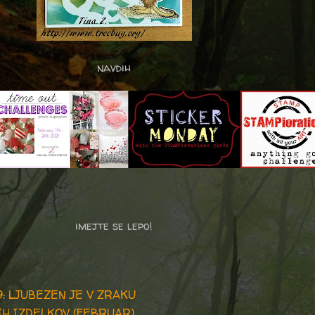
navdih
imejte se lepo!
79: LJUBEZEN JE V ZRAKU
IH IZDELKOV (FEBRUAR)