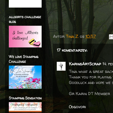
allsorts challenge
blog
Avtor
Tina Z.
ob
10:57
17 komentarjev:
We love Stamping
Challenge
KarinsArtScrap
14. f
Tina what a great bac
Thank you for playing
Goodluck and hope we s
Gr Karin DT Member
Stamping Sensation
Odgovori