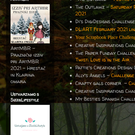
The Outlawz -
Saturday 
2021
Di's DigiDesigns Challeng
DL.ART February 2021 lin
Your Scrapbook Place Challen
Creative Inspirations Ch
ArtMBR -
The Paper Funday Challe
Praznični izziv
Twist: Love is in the Air
pri ArtMBR
Pattie's Creations Design
2021 – Hrestač
in Klarina
Ally's Angels -
Challenge
omara
Crafty gals corner -
Ch
Creative Inspirations Ch
Ustvarjamo s
My Besties Spanish Chal
SizzixLifestyle