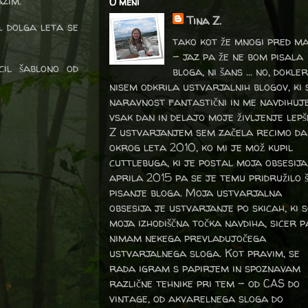
azim.
O meni
Tina Z.
. dolga leta se
tako kot že mnogi pred m
- jaz pa že ne bom pisala
cil šablono od
bloga, ni šans ... no, dokler
nisem odkrila ustvarjalnih blogov, ki 
naravnost fantastični in me navdihuj
vsak dan in delajo moje življenje lepš
Z ustvarjanjem sem začela recimo da
okrog leta 2010, ko mi je mož kupil
cuttlebuga, ki je postal moja obsesija
aprila 2015 pa se je temu pridružilo 
pisanje bloga. Moja ustvarjalna
obsesija je ustvarjanje po skicah, ki 
moja izhodiščna točka navdiha, sicer p
nimam nekega prevladujočega
ustvarjalnega sloga. Kot pravim, se
rada igram s papirjem in spoznavam
različne tehnike pri tem – od CAS do
vintage, od akvarelnega sloga do