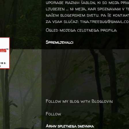
uporabe raznih šablon, ki so moja prv
ljubezen … ni meja, kar spoznavam v 
našem blogerskem svetu. pa še kontak
za vsak slučaj: tina.treebug@gmail.c
Ogled mojega celotnega profila
Spremljevalci
Follow my blog with Bloglovin
Follow
Arhiv spletnega dnevnika