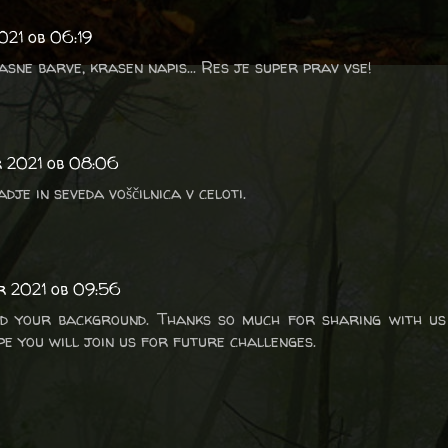
021 ob 06:19
sne barve, krasen napis... Res je super prav vse!
r 2021 ob 08:06
je in seveda voščilnica v celoti.
r 2021 ob 09:56
ed your background. Thanks so much for sharing with us
e you will join us for future challenges.