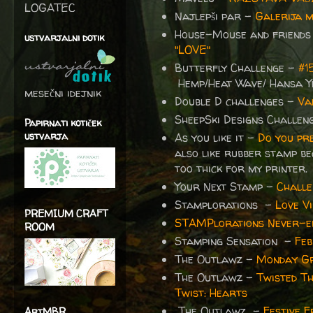
LOGATEC
Najlepši par -
Galerija 
House-Mouse and friends
ustvarjalni dotik
"LOVE"
Butterfly Challenge -
#1
Hemp/Heat Wave/ Hansa Ye
mesečni idejnik
Double D challenges -
Va
SheepSki Designs Challe
Papirnati kotiček
ustvarja
As you like it -
Do you pre
also like rubber stamp b
too thick for my printer
Your Next Stamp -
Challe
Stamplorations -
Love V
PREMIUM CRAFT
STAMPlorations Never-en
ROOM
Stamping Sensation -
Feb
The Outlawz -
Monday Gre
The Outlawz -
Twisted T
Twist: Hearts
The Outlawz -
Festive 
ArtMBR