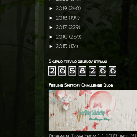
2019
(248)
►
2018
(194)
►
2017
(229)
►
2016
(259)
►
2015
(131)
►
Skupno število ogledov strani
2
6
5
8
2
6
6
Feeling Sketchy Challenge Blog
Designer Team from 1. 1. 2019 until 31.