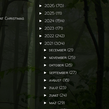
2026
(70)
►
2025
(111)
►
 at Christmas
2024
(154)
►
2023
(171)
►
2022
(242)
►
2021
(304)
▼
december
(21)
►
november
(25)
►
oktober
(28)
►
september
(27)
►
avgust
(18)
►
julij
(23)
►
junij
(24)
►
maj
(29)
►