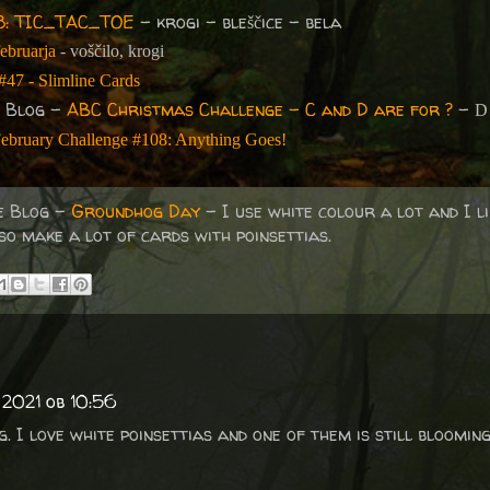
78: TIC_TAC_TOE
- krogi - bleščice - bela
ebruarja
- voščilo, krogi
#47 - Slimline Cards
e Blog -
ABC Christmas Challenge - C and D are for ?
-
D
ebruary Challenge #108: Anything Goes!
ue Blog -
Groundhog Day
- I use white colour a lot and I l
so make a lot of cards with poinsettias.
 2021 ob 10:56
g. I love white poinsettias and one of them is still bloomin