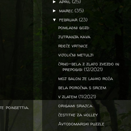
april
(25)
►
marec
(35)
►
februar
(23)
▼
pomladni gozd
jutranja kava
rdeče vrtnice
vijolični metulji
črno-bela z zlato zvezdo in
prepogibi (12/2021)
moj balon je lahko roža
bela poročna s srcem
v zlatem (11/2021)
origami srajca
e poinsettia.
čestitke za holley
Avtodomarski puzzle