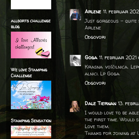
Arlene
11. februar 202
Just gorgeous - quite 
allsorts challenge
blog
Arlene
Odgovori
Goga
11. februar 2021
Krasna voščilnica. Lep
We love Stamping
alnici. Lp Goga
Challenge
Odgovori
Dale Tiernan
13. febr
I would love to be abl
the first time. Would s
Stamping Sensation
Love them.
Thanks for joining at 