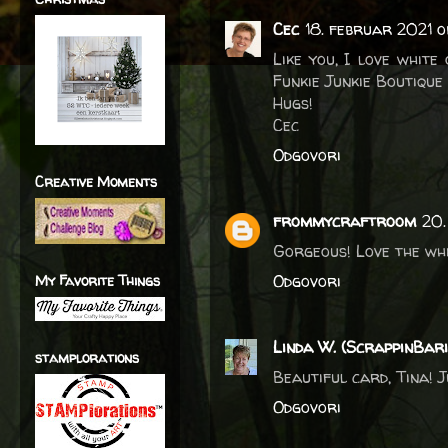
Cec
18. februar 2021 o
Like you, I love white
Funkie Junkie Boutique
Hugs!
Cec
Odgovori
Creative Moments
frommycraftroom
20.
Gorgeous! Love the whi
Odgovori
My Favorite Things
Linda W. (ScrappinBari
stamplorations
Beautiful card, Tina! J
Odgovori