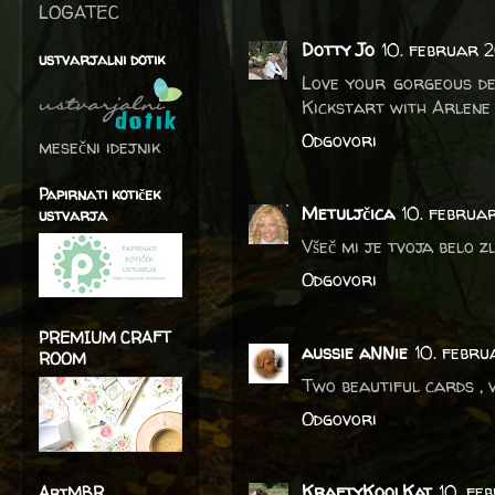
LOGATEC
Dotty Jo
10. februar 2
ustvarjalni dotik
Love your gorgeous de
Kickstart with Arlene 
Odgovori
mesečni idejnik
Papirnati kotiček
Metuljčica
10. februar
ustvarja
Všeč mi je tvoja belo zl
Odgovori
PREMIUM CRAFT
aussie aNNie
10. febru
ROOM
Two beautiful cards , 
Odgovori
KraftyKoolKat
10. fe
ArtMBR