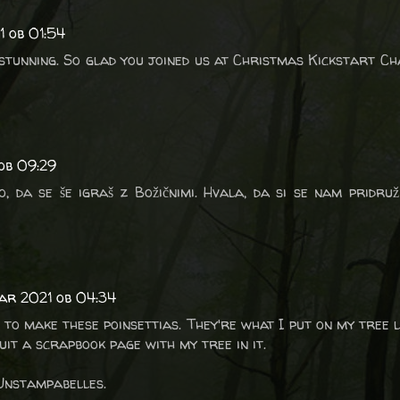
1 ob 01:54
stunning. So glad you joined us at Christmas Kickstart Ch
 ob 09:29
o, da se še igraš z Božičnimi. Hvala, da si se nam pridru
uar 2021 ob 04:34
e to make these poinsettias. They're what I put on my tree 
uit a scrapbook page with my tree in it.
Unstampabelles.