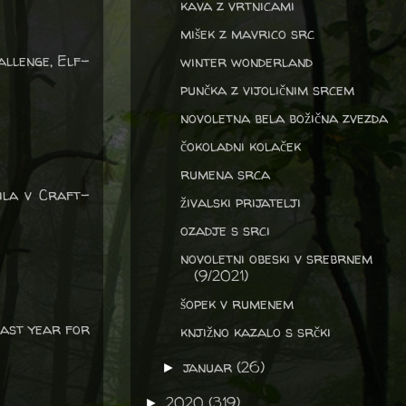
kava z vrtnicami
mišek z mavrico src
allenge, Elf-
winter wonderland
punčka z vijoličnim srcem
novoletna bela božična zvezda
čokoladni kolaček
rumena srca
žila v Craft-
živalski prijatelji
ozadje s srci
novoletni obeski v srebrnem
(9/2021)
šopek v rumenem
last year for
knjižno kazalo s srčki
januar
(26)
►
2020
(319)
►