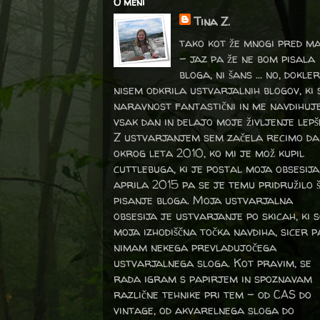
O meni
Tina Z.
tako kot že mnogi pred m
- jaz pa že ne bom pisala
bloga, ni šans ... no, dokler
nisem odkrila ustvarjalnih blogov, ki 
naravnost fantastični in me navdihuj
vsak dan in delajo moje življenje lepš
Z ustvarjanjem sem začela recimo da
okrog leta 2010, ko mi je mož kupil
cuttlebuga, ki je postal moja obsesija
aprila 2015 pa se je temu pridružilo 
pisanje bloga. Moja ustvarjalna
obsesija je ustvarjanje po skicah, ki 
moja izhodiščna točka navdiha, sicer p
nimam nekega prevladujočega
ustvarjalnega sloga. Kot pravim, se
rada igram s papirjem in spoznavam
različne tehnike pri tem – od CAS do
vintage, od akvarelnega sloga do