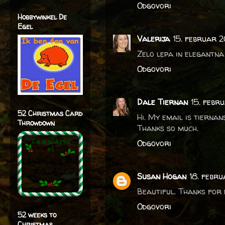
Odgovori
Hobbywinkel De
Egel
Valerija
15. februar 2
Zelo lepa in elegantna 
Odgovori
Dale Tiernan
15. febr
52 Christmas Card
Hi. My email is tierna
Throwdown
Thanks so much.
Odgovori
Susan Hogan
18. febru
Beautiful. Thanks for 
Odgovori
52 weeks to
Christmas