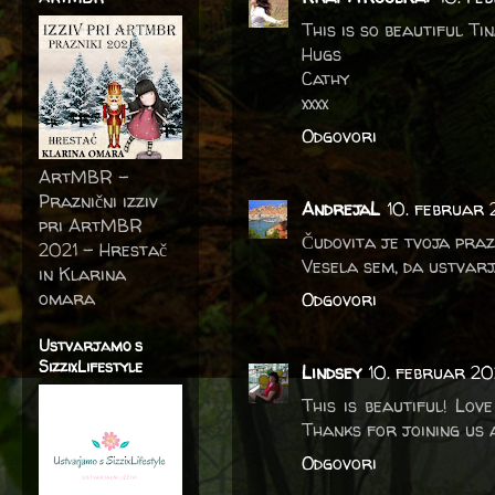
This is so beautiful Ti
Hugs
Cathy
xxxx
Odgovori
ArtMBR -
Praznični izziv
AndrejaL
10. februar 
pri ArtMBR
Čudovita je tvoja prazn
2021 – Hrestač
Vesela sem, da ustvarj
in Klarina
omara
Odgovori
Ustvarjamo s
SizzixLifestyle
Lindsey
10. februar 202
This is beautiful! Lo
Thanks for joining us
Odgovori