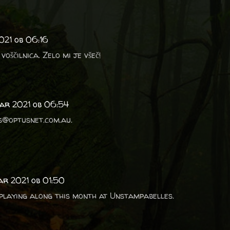
021 ob 06:16
voščilnica. Zelo mi je všeč!
uar 2021 ob 06:54
ns@optusnet.com.au.
ar 2021 ob 01:50
playing along this month at Unstampabelles.