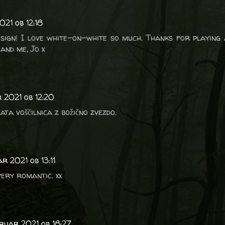
021 ob 12:18
sign! I love white-on-white so much. Thanks for playing
and me, Jo x
 2021 ob 12:20
ata voščilnica z božično zvezdo.
ar 2021 ob 13:11
very romantic. xx
bruar 2021 ob 18:27