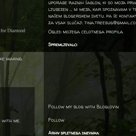
uporabe raznih šablon, ki so moja prv
ljubezen … ni meja, kar spoznavam v 
našem blogerskem svetu. pa še kontak
za vsak slučaj: tina.treebug@gmail.c
 for Diamond
Ogled mojega celotnega profila
Spremljevalci
ike making
Follow my blog with Bloglovin
Follow
g with me.
Arhiv spletnega dnevnika