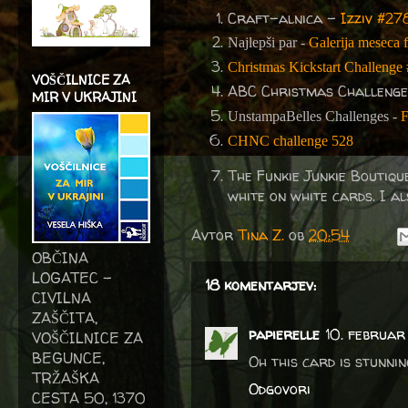
Craft-alnica -
Izziv #2
Najlepši par -
Galerija meseca f
Christmas Kickstart Challenge 
VOŠČILNICE ZA
ABC Christmas Challeng
MIR V UKRAJINI
UnstampaBelles Challenges -
F
CHNC challenge 528
The Funkie Junkie Boutiq
white on white cards. I al
Avtor
Tina Z.
ob
20:54
OBČINA
LOGATEC -
18 komentarjev:
CIVILNA
ZAŠČITA,
papierelle
10. februar
VOŠČILNICE ZA
BEGUNCE,
Oh this card is stunnin
TRŽAŠKA
Odgovori
CESTA 50, 1370