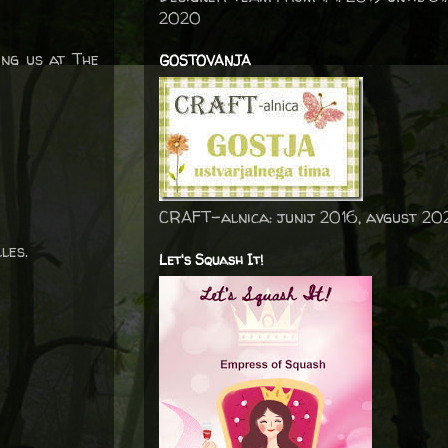
2020
ing us at The
GOSTOVANJA
CRAFT-alnica: junij 2016, avgust 20
les.
Let's Squash It!