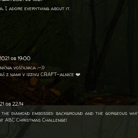
na. I adore everything about it.
2021 ob 19:00
ična voščilnica :-))
aš z nami v izzivu CRAFT-alnice ❤️
1 ob 22:14
ve the diamond embossed background and the gorgeous whit
 at ABC Christmas Challenge!