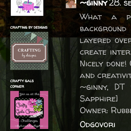
~ginny
28. s
What a pr
background 
crafting by designs
layered over
create inter
Nicely done!
and creativi
crafty gals
~ginny, DT
corner
Sapphire]
Owner: Rubb
Odgovori