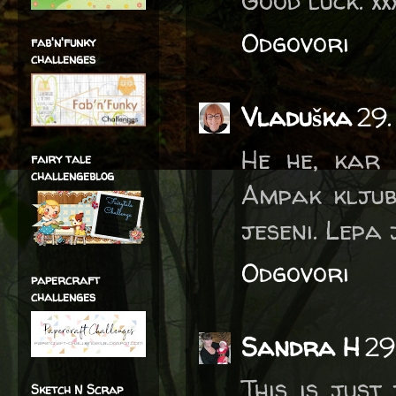
Good luck. xx
Odgovori
fab'n'funky
challenges
Vladuška
29.
He he, kar 
fairy tale
challengeblog
Ampak kljub 
jeseni. Lepa 
Odgovori
papercraft
challenges
Sandra H
29
This is just
Sketch N Scrap