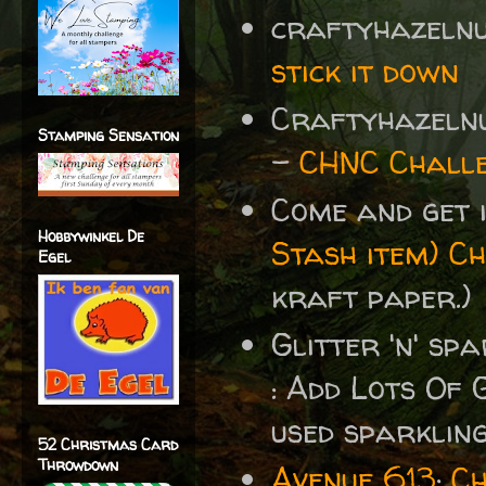
craftyhazeln
stick it down
Craftyhazelnu
Stamping Sensation
-
CHNC Challe
Come and get 
Hobbywinkel De
Stash item) C
Egel
kraft paper.)
Glitter 'n' sp
: Add Lots Of
used sparkling
52 Christmas Card
Throwdown
Avenue 613
:
Ch