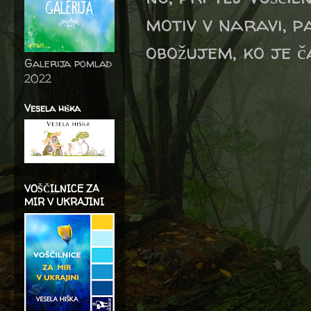
motiv v naravi, pa
obožujem, ko je ča
Galerija pomlad
2022
Vesela hiška
VOŠČILNICE ZA
MIR V UKRAJINI