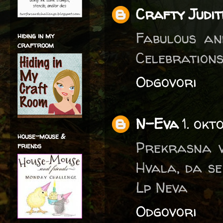
Crafty Judit
Fabulous an
hiding in my
craftroom
Celebrations
Odgovori
N-Eva
1. okt
house-mouse &
Prekrasna vo
friends
Hvala, da se
Lp Neva
Odgovori