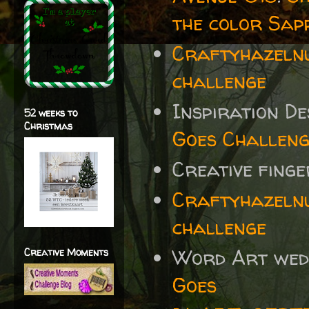
the color Sap
Craftyhazelnu
challenge
Inspiration D
52 weeks to
Christmas
Goes Challeng
Creative fing
Craftyhazelnu
challenge
Word Art wed
Creative Moments
Goes