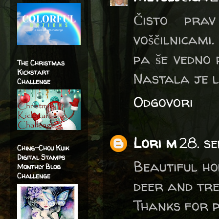
Čisto pra
voščilnicami
pa še vedno 
The Christmas
Kickstart
Nastala je l
Challenge
Odgovori
Lori m
28. s
Ching-Chou Kuik
Digital Stamps
Beautiful ho
Monthly Blog
Challenge
deer and tre
Thanks for p