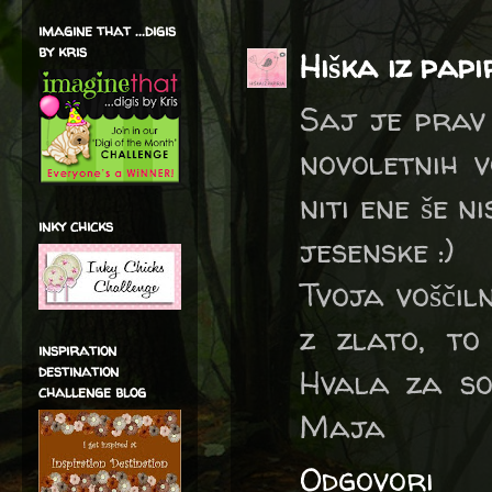
imagine that ...digis
by kris
Hiška iz pap
Saj je prav 
novoletnih v
niti ene še 
inky chicks
jesenske :)
Tvoja voščiln
z zlato, to 
inspiration
destination
Hvala za so
challenge blog
Maja
Odgovori