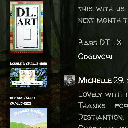
this with us
next month 
Babs DT ...X
Odgovori
double d challenges
Michelle
29.
Lovely with 
dream valley
Thanks fo
challenges
Destiantion.