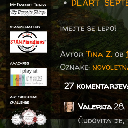
DL.ART SEPT
My Favorite Things
imejte se lepo!
stamplorations
Avtor
Tina Z.
ob
aaacards
Oznake:
novoletn
27 komentarjev:
abc christmas
challenge
Valerija
28.
Čudovita je, 