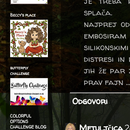
je treba p
splača.
Beccy's place
najprej od
embosiram s
silikonskim
distresi in
jih že par 
butterfly
challenge
prav fajn ..
Odgovori
COLORFUL
OPTIONS
Metuljčica
2
CHALLENGE BLOG