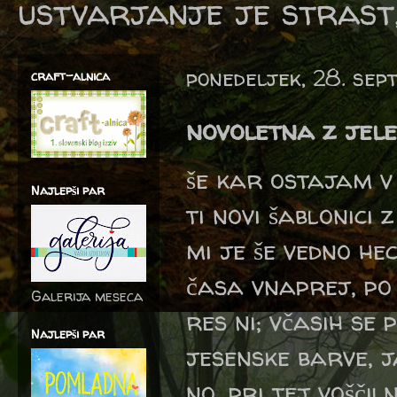
ustvarjanje je strast,
ponedeljek, 28. se
craft-alnica
novoletna z jele
še kar ostajam v
Najlepši par
ti novi šablonici z
mi je še vedno he
časa vnaprej, po 
Galerija meseca
res ni; včasih se
Najlepši par
jesenske barve, j
no, pri tej voščil