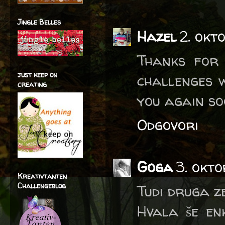
Jingle Belles
Hazel
2. okt
Thanks for 
just keep on
challenges w
creating
you again so
Odgovori
Goga
3. okt
Kreativtanten
Challengeblog
Tudi druga z
Hvala še enk