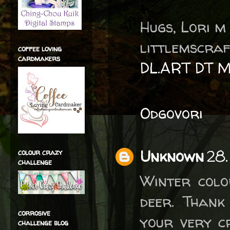
Hugs, Lori m
littlemscraf
coffee loving
cardmakers
DL.ART DT 
Odgovori
Unknown
28.
colour crazy
challenge
Winter colo
deer. Thank
corrosive
your very c
challenge blog