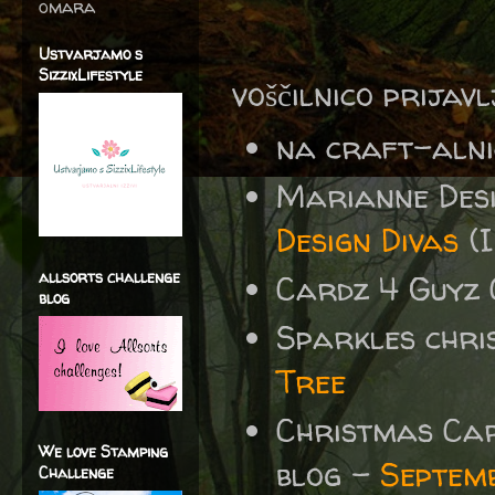
omara
Ustvarjamo s
SizzixLifestyle
voščilnico prijav
na craft-alni
Marianne Desi
Design Divas
(I
allsorts challenge
Cardz 4 Guyz
blog
Sparkles chri
Tree
Christmas Car
We love Stamping
blog -
Septem
Challenge