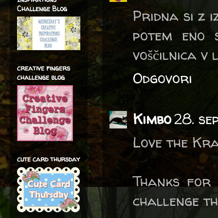
Challenge Blog
Pridna si z i
potem eno 
voščilnica v 
creative fingers
Odgovori
challenge blog
Kimbo
28. se
Love the Kra
cute card thursday
Thanks for 
challenge th