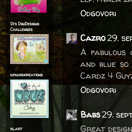
Odgovori
Di's DigiDesigns
Challenges
Cazro
29. s
A fabulous 
and blue so 
Cardz 4 Guy
djkardkreations
Odgovori
Babs
29. sep
Great design
dl.art