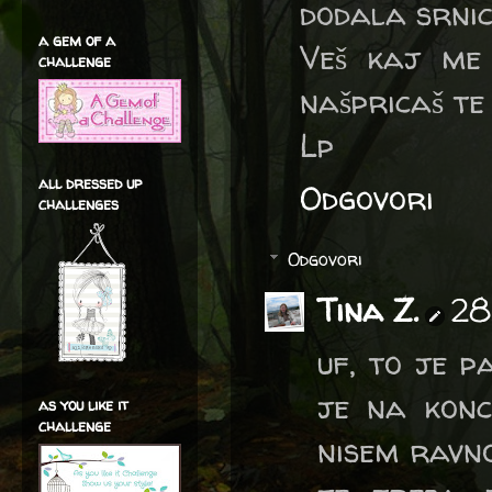
dodala srnic
a gem of a
Veš kaj me 
challenge
našpricaš te
Lp
all dressed up
Odgovori
challenges
Odgovori
Tina Z.
28
uf, to je p
je na konc
as you like it
challenge
nisem ravno