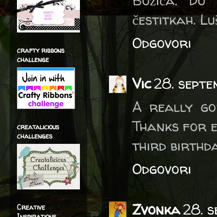
Božiča. Do
čestitkah. Lu
Odgovori
crafty ribbons
challenge
Vic
28. septe
A really go
Thanks for e
creatalicious
challenges
third birthd
Odgovori
Zvonka
28. 
Creative
Inspirations