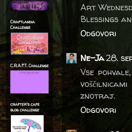
Art Wednesd
Blessings an
Craftlandia
Challenge
Odgovori
Ne-Ja
28. se
C.R.A.F.T. Challenge
Vse pohvale,
voščilnicam
znotraj.
crafter's cafe
Odgovori
blog challenge