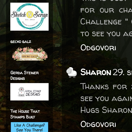
for our cha
Challenge "
to see you a
gecko galz
Odgovori
Sharon
29. 
Gerda Steiner
Designs
Thanks for 
see you agai
Hugs Sharon
The House That
Stamps Built
Odgovori