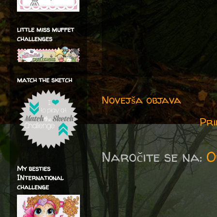
little miss muffet
challenges
match the sketch
Novejša objava
Pri
Naročite se na:
O
My besties
INternational
challenge