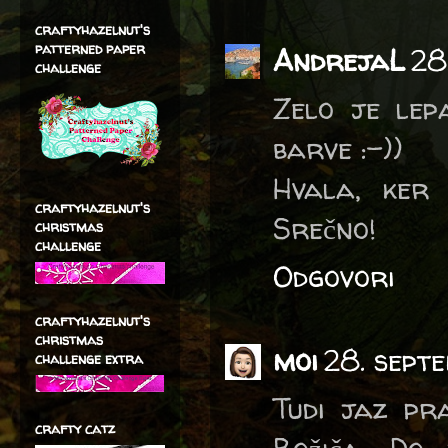
craftyhazelnut's
patterned paper
AndrejaL
28
challenge
Zelo je lep
barve :-))
Hvala, ker 
craftyhazelnut's
Srečno!
christmas
challenge
Odgovori
craftyhazelnut's
christmas
moi
28. sept
challenge extra
Tudi jaz pr
crafty catz