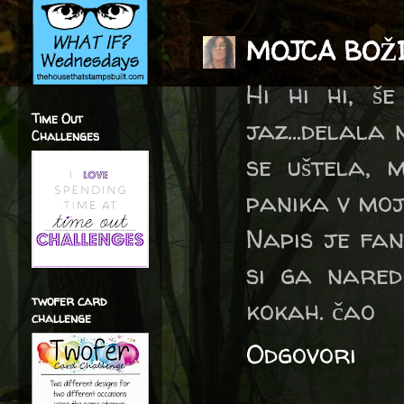
MOJCA BOŽ
Hi hi hi, š
Time Out
jaz...delala
Challenges
se uštela, 
panika v moji
Napis je fan
si ga naredi
twofer card
kokah. čao
challenge
Odgovori