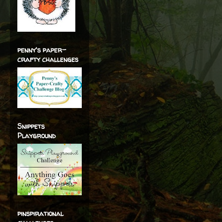
penny's paper-
crafty challenges
Snippets
Playground
pinspirational