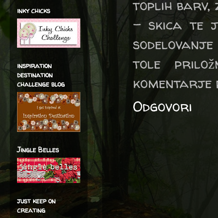
toplih barv, 
inky chicks
- skica te j
sodelovanje
tole prilo
inspiration
destination
komentarje p
challenge blog
Odgovori
Jingle Belles
just keep on
creating