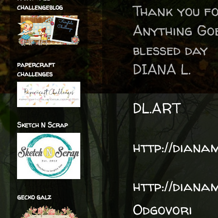
Thank you f
challengeblog
Anything Go
blessed day
papercraft
DIANA L.
challenges
DL.ART
Sketch N Scrap
http://diana
http://diana
gecko galz
Odgovori