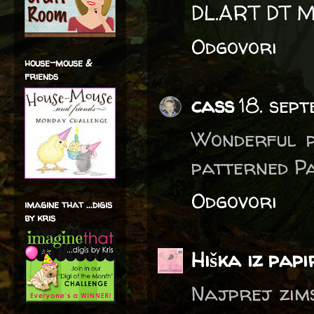
DL.ART DT 
Odgovori
house-mouse &
friends
cass
18. sep
Wonderful p
patterned Pa
Odgovori
imagine that ...digis
by kris
Hiška iz pap
Najprej zims