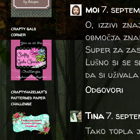
moi
7. septe
O, izzivi zn
crafty gals
območja znan
corner
Super za zas
Lušno si se 
da si uživala
Odgovori
craftyhazelnut's
patterned paper
challenge
Tina
7. sept
Tako topla j