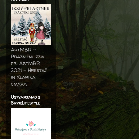
ArtMBR -
Praznični izziv
pri ArtMBR
2021 – Hrestač
in Klarina
omara
Ustvarjamo s
SizzixLifestyle