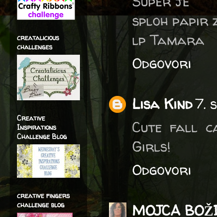
Super je
sploh papir 
lp Tamara
creatalicious
challenges
Odgovori
Lisa Kind
7. 
Creative
Cute fall c
Inspirations
Challenge Blog
Girls!
Odgovori
creative fingers
challenge blog
MOJCA BOŽ