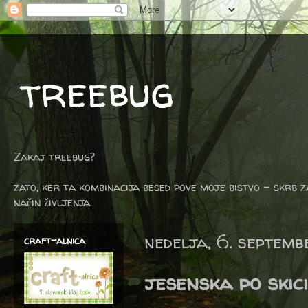
treebug
Zakaj treebug?
zato, ker ta kombinacija besed pove moje bistvo - skrb z
način življenja.
nedelja, 6. septemb
craft-alnica
jesenska po skici