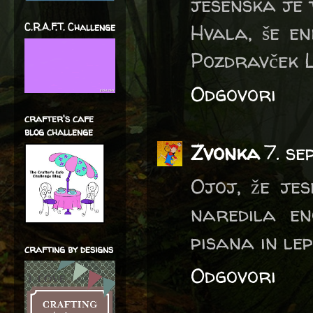
jesenska je t
Hvala, še en
C.R.A.F.T. Challenge
Pozdravček L
Odgovori
crafter's cafe
blog challenge
Zvonka
7. s
Ojoj, že jes
naredila en
pisana in lep
crafting by designs
Odgovori