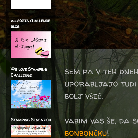
allsorts challenge
blog
sem pa v teh dneh
We love Stamping
Challenge
uporabljajo tudi 
bolj všeč.
vabim vas še, da
Stamping Sensation
bonbončku
!