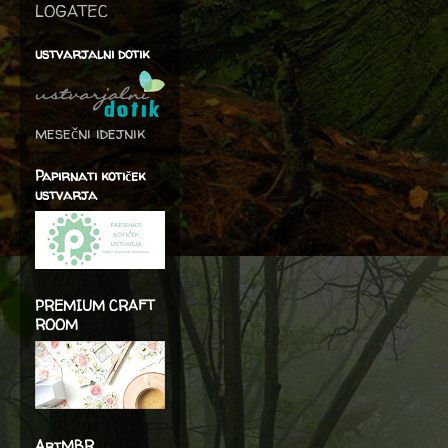
LOGATEC
ustvarjalni dotik
mesečni idejnik
Papirnati kotiček
ustvarja
PREMIUM CRAFT
ROOM
še not
ArtMBR