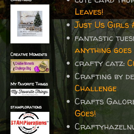
Leaves!
Just Us Girls
fantastic tue
anything goes 
Creative Moments
crafty catz:
C
Crafting by d
My Favorite Things
Challenge
Crafts Galor
stamplorations
Goes!
Craftyhazelnu