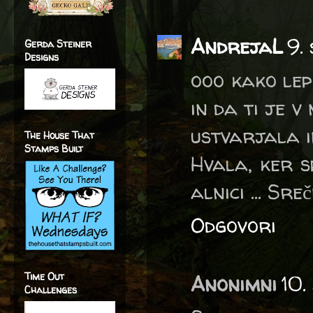
AndrejaL
9.
Gerda Steiner
Designs
ooo kako lep
in da ti je v 
ustvarjala i
The House That
Stamps Built
Hvala, ker 
alnici ... Sre
Odgovori
Time Out
Anonimni
10.
Challenges