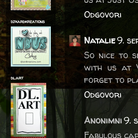
Odgovori
djkardkreations
Natalie
9. s
So nice to 
with us at 
forget to pl
dl.art
Odgovori
Anonimni
9. 
Fabulous car