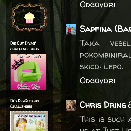
Odgovori
Sapfina (Ba
Taka vese
Die Cut Divas'
challenge blog
pokombiniral
skico! Lepo.
Odgovori
Di's DigiDesigns
Chris Dring
Challenges
This is such
us at Just Us