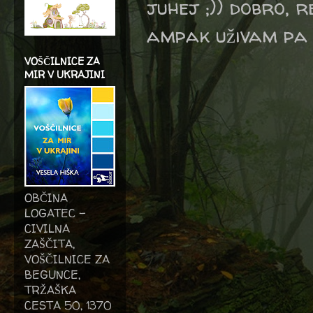
juhej ;)) dobro, r
ampak uživam pa p
VOŠČILNICE ZA
MIR V UKRAJINI
OBČINA
LOGATEC -
CIVILNA
ZAŠČITA,
VOŠČILNICE ZA
BEGUNCE,
TRŽAŠKA
CESTA 50, 1370