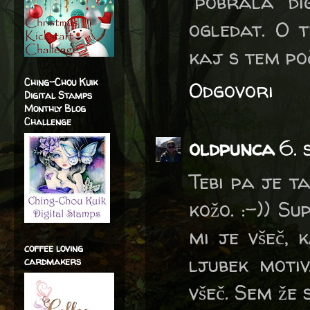
"pobrala" di
ogledat. O 
kaj s tem po
Ching-Chou Kuik
Odgovori
Digital Stamps
Monthly Blog
Challenge
oldpunca
6. 
Tebi pa je t
kožo. :-)) Su
mi je všeč, 
coffee loving
ljubek motiv
cardmakers
všeč. Sem že