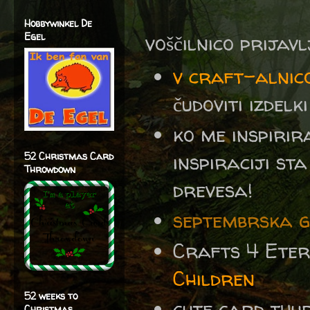
Hobbywinkel De
Egel
voščilnico prijav
v craft-alnic
čudoviti izdelk
ko me inspirir
inspiraciji st
52 Christmas Card
Throwdown
drevesa!
septembrska 
Crafts 4 Eter
Children
52 weeks to
cute card thu
Christmas