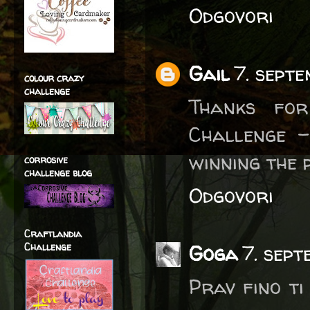
Odgovori
Gail
7. sept
colour crazy
challenge
Thanks for
Challenge -
winning the 
corrosive
challenge blog
Odgovori
Craftlandia
Challenge
Goga
7. sep
Prav fino ti 