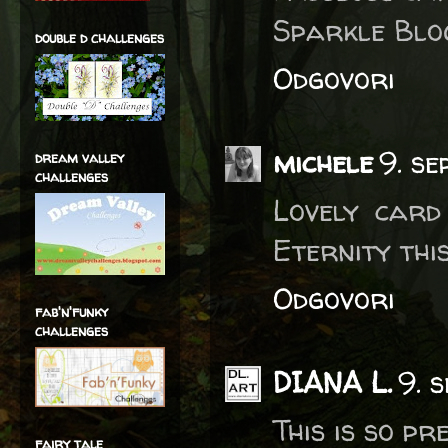
Sparkle Blog
double d challenges
Odgovori
michele
9. s
dream valley
challenges
Lovely card
Eternity thi
Odgovori
fab'n'funky
challenges
DIANA L.
9. 
This is so pre
fairy tale