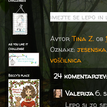
challenges
imejte se lepo in
Avtor
Tina Z.
ob
as you like it
Oznake:
jesenska
challenge
voščilnica
24 komentarjev
Beccy's place
Valerija
6. 
Lepo si jo se