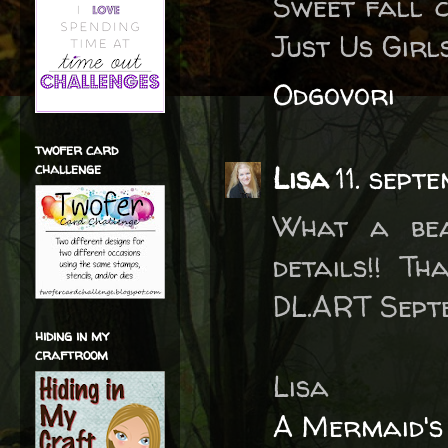
Sweet fall c
Just Us Girl
Odgovori
twofer card
challenge
Lisa
11. sept
What a bea
details!! T
DL.ART Septe
hiding in my
craftroom
Lisa
A Mermaid's