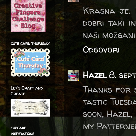
Krasna je. 
dobri taki in
naši možgani
cute card thursday
Odgovori
Hazel
8. sep
Thanks for 
Let's Craft and
Create
tastic Tuesd
soon, Hazel,
my Patterne
cupcake
inspirations