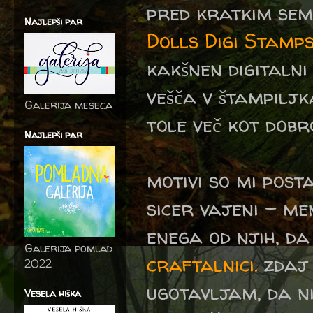
pred kratkim se
Najlepši par
Dolls Digi Stamp
kakšnen digitalni
vešča v štampiljk
Galerija meseca
tole več kot dobr
Najlepši par
motivi so mi post
sicer vajeni - me
enega od njih, d
Galerija pomlad
craftalnici.
zdaj 
2022
ugotavljam, da ni
Vesela hiška