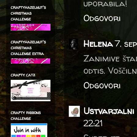
uporabila!
craftyhazelnut's
christmas
Odgovori
challenge
Helena
7. se
craftyhazelnut's
christmas
challenge extra
Zanimive štam
odtis. Voščil
crafty catz
Odgovori
Ustvarjalni 
crafty ribbons
challenge
22:21