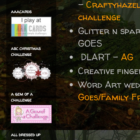
-
Craftyhazel
aaacards
challenge
Glitter n spa
GOES
abc christmas
DLART -
AG
challenge
Creative fing
Word Art wed
a gem of a
Goes/Family F
challenge
all dressed up