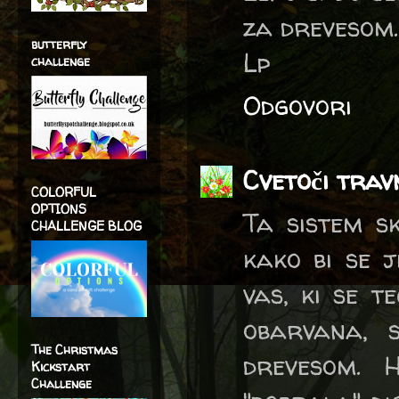
za drevesom.
butterfly
Lp
challenge
Odgovori
Cvetoči trav
COLORFUL
OPTIONS
Ta sistem sk
CHALLENGE BLOG
kako bi se j
vas, ki se t
obarvana, s
The Christmas
drevesom. 
Kickstart
Challenge