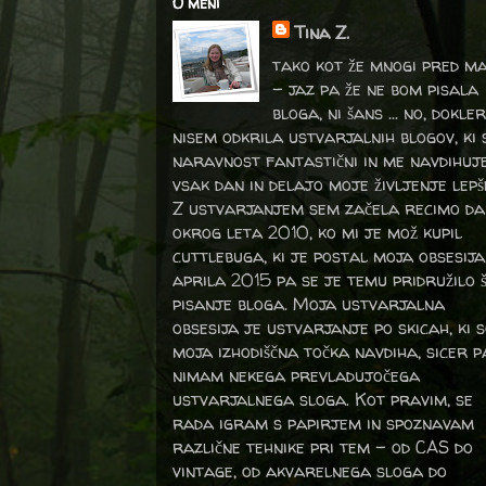
O meni
Tina Z.
tako kot že mnogi pred m
- jaz pa že ne bom pisala
bloga, ni šans ... no, dokler
nisem odkrila ustvarjalnih blogov, ki 
naravnost fantastični in me navdihuj
vsak dan in delajo moje življenje lepš
Z ustvarjanjem sem začela recimo da
okrog leta 2010, ko mi je mož kupil
cuttlebuga, ki je postal moja obsesija
aprila 2015 pa se je temu pridružilo 
pisanje bloga. Moja ustvarjalna
obsesija je ustvarjanje po skicah, ki 
moja izhodiščna točka navdiha, sicer p
nimam nekega prevladujočega
ustvarjalnega sloga. Kot pravim, se
rada igram s papirjem in spoznavam
različne tehnike pri tem – od CAS do
vintage, od akvarelnega sloga do