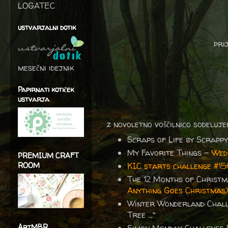
LOGATEC
ustvarjalni dotik
pri
mesečni idejnik
Papirnati kotiček
ustvarja
z novoletno voščilnico sodeluje
Scraps of Life by Scrapp
My Favorite Things -
Wed
PREMIUM CRAFT
ROOM
KIC starts challenge #15
The 12 Months of Christm
Anything Goes Christmas)
Winter Wonderland Chal
Tree ..."
ArtMBR