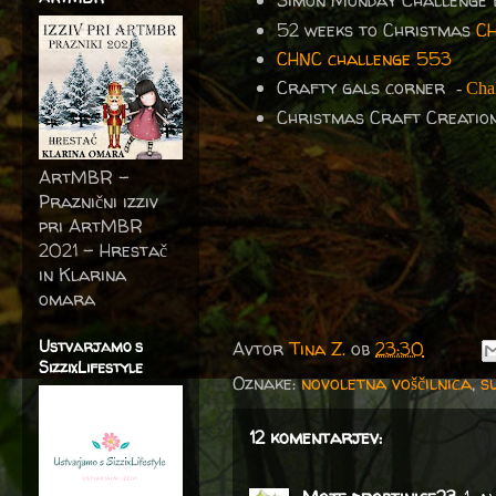
Simon Monday Challenge
52 weeks to Christmas
C
CHNC challenge 553
Crafty gals corner
-
Chal
Christmas Craft Creatio
ArtMBR -
Praznični izziv
pri ArtMBR
2021 – Hrestač
in Klarina
omara
Ustvarjamo s
Avtor
Tina Z.
ob
23:30
SizzixLifestyle
Oznake:
novoletna voščilnica
,
s
12 komentarjev: