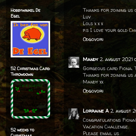
Thanks for joining us
Hobbywinkel De
Egel
Luv
Lols x x x
p.s I love your gold Ch
Odgovori
Mandy
2. avgust 2021 o
Gorgeous card Fiona. T
52 Christmas Card
Throwdown
Thanks for joining us
Mandy xx
Odgovori
Lorraine A
2. avgust 
Congratulations Fiona
Vacation Challenge.
52 weeks to
Please email us
Christmas