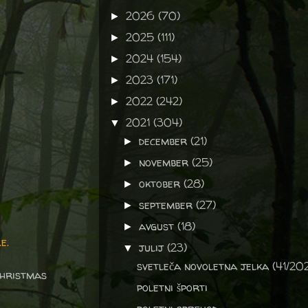
2026
(70)
►
2025
(111)
►
2024
(154)
►
2023
(171)
►
2022
(242)
►
2021
(304)
▼
december
(21)
►
november
(25)
►
oktober
(28)
►
september
(27)
►
avgust
(18)
►
e.
julij
(23)
▼
svetleča novoletna jelka (41/202
Christmas
poletni športi