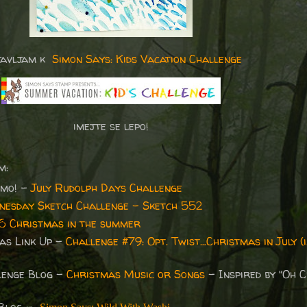
javljam k
Simon Says: Kids Vacation Challenge
imejte se lepo!
m:
ymo! -
July Rudolph Days Challenge
nesday Sketch Challenge - Sketch 552
6 Christmas in the summer
as Link Up -
Challenge #79: Opt. Twist…Christmas in July (i.
lenge Blog -
Christmas Music or Songs
- Inspired by "Oh 