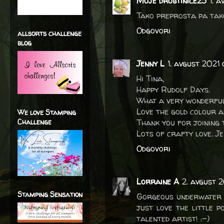
Moje drobtinice23
1. 
Tako preprosta pa tako
Odgovori
allsorts challenge
blog
Jenny L
1. avgust 2021 
Hi Tina,
Happy Rudolf Days.
What a very wonderful
Love the gold colour a
We love Stamping
Challenge
Thank you for joining 
Lots of crafty love. Je
Odgovori
Lorraine A
2. avgust 
Stamping Sensation
Gorgeous underwater sc
just love the little p
talented artist! :-)