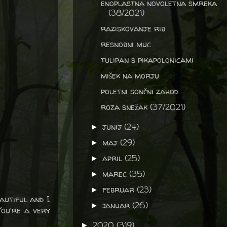
enoplastna novoletna smreka
(38/2021)
raziskovanje rib
resnobni muc
tulipan s pikapolonicami
mišek na morju
poletni sončni zahod
roza snežak (37/2021)
junij
(24)
►
maj
(29)
►
april
(25)
►
marec
(35)
►
februar
(23)
►
autiful and I
januar
(26)
►
You're a very
2020
(319)
►