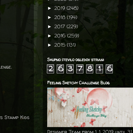
2019
(248)
►
2018
(194)
►
2017
(229)
►
2016
(259)
►
2015
(131)
►
Skupno število ogledov strani
lenge.
2
6
3
7
8
1
6
Feeling Sketchy Challenge Blog
ys Stamp Kids
Designer Team from 1. 1. 2019 until 31.