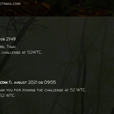
otmail.com
 ob 21:49
rd, Tina!
r challenge at 52WTC.
.com
6. avgust 2021 ob 09:55
ank you for joining the challenge at 52 WTC.
 52 WTC