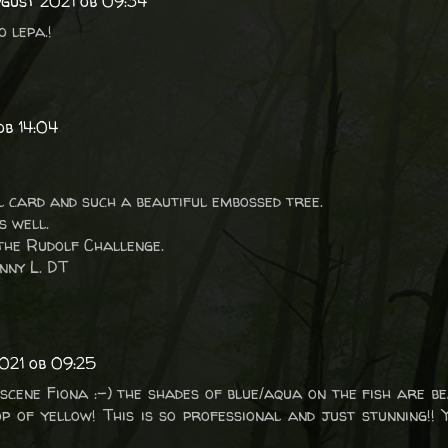
avgust 2021 ob 09:34
 lepa.!
ob 14:04
 card and such a beautiful embossed tree.
s well.
the Rudolf Challenge.
nny L. DT
2021 ob 09:25
ene Fiona :-) the shades of blue/aqua on the fish are be
op of yellow! This is so professional and just stunning!! 