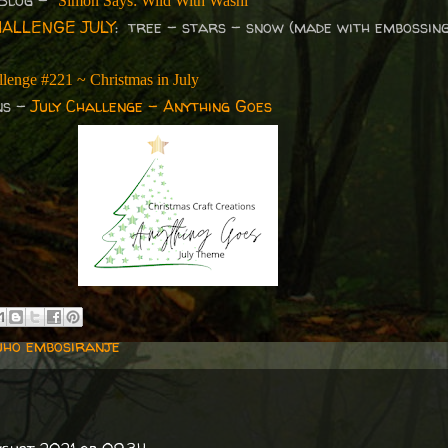
 Blog –
Simon Says: Wild With Washi
HALLENGE JULY
: tree - stars - snow (made with embossin
lenge #221 ~ Christmas in July
ns -
July Challenge - Anything Goes
uho embosiranje