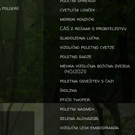
poletni sprehod
g folder)
cvetlični lonček
morski konjički
CAS z rožami o prijateljstvu
sladoledna lučka
vijolično poletno cvetje
poletno sadje
mehka vijolična božična zvezda
(40/2021)
poletna osvežitev s čaji
školjka
ptičji twofer
poletni nasmeh
zelena alokazija
vijolični lesk embosiranja