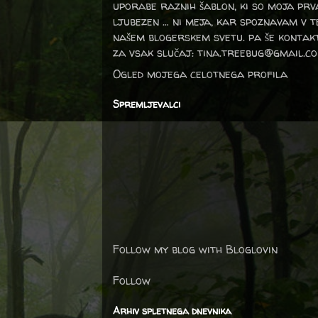
uporabe raznih šablon, ki so moja prv
ljubezen … ni meja, kar spoznavam v 
našem blogerskem svetu. pa še kontak
za vsak slučaj: tina.treebug@gmail.c
Ogled mojega celotnega profila
Spremljevalci
Follow my blog with Bloglovin
Follow
Arhiv spletnega dnevnika