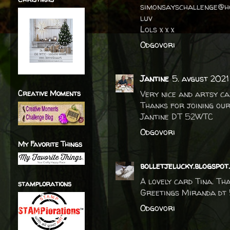
simonsayschallenge@h
luv
Lols x x x
Odgovori
Jantine
5. avgust 2021
Creative Moments
Very nice and artsy ca
Thanks for joining ou
Jantine DT 52WTC
Odgovori
My Favorite Things
bolletjelucky.blogspot
A lovely card Tina. Th
stamplorations
Greetings Miranda dt
Odgovori