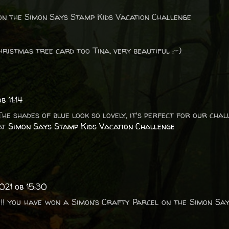
 on the Simon Says Stamp Kids Vacation Challenge
hristmas tree card too Tina, very beautiful :-)
b 11:14
he shades of blue look so lovely, it's perfect for our chal
 at
Simon Says Stamp Kids Vacation Challenge
2021 ob 15:30
!!! you have won a Simon’s Crafty Parcel on the Simon Sa