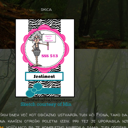
skica
ških dneh več kot običajno ustvarja tudi hči Fiona, tako da 
 na kakšen otroški poletni izziv. pri tej je uporabila 
rm
, voščilnico pa je kompletno naredila sama, tudi odtisni