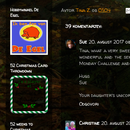
Avtor
Tina Z.
ob
01:04
Hobbywinkel De
Egel
39 komentarjev:
Sue
20. avgust 2017 o
Tina, what a very swee
wonderful and the sen
Monday Challenge and s
52 Christmas Card
Throwdown
Hugs
Sue
Your daughter's unicorn
Odgovori
Christine
20. avgust 2
52 weeks to
Christmas