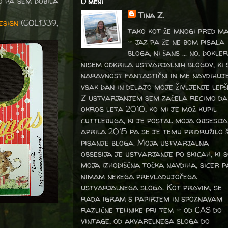
o pa sem dobila
O meni
Tina Z.
esign
(COL1339,
tako kot že mnogi pred m
- jaz pa že ne bom pisala
bloga, ni šans ... no, dokler
nisem odkrila ustvarjalnih blogov, ki 
naravnost fantastični in me navdihuj
vsak dan in delajo moje življenje lepš
Z ustvarjanjem sem začela recimo da
okrog leta 2010, ko mi je mož kupil
cuttlebuga, ki je postal moja obsesija
aprila 2015 pa se je temu pridružilo 
pisanje bloga. Moja ustvarjalna
obsesija je ustvarjanje po skicah, ki 
moja izhodiščna točka navdiha, sicer p
nimam nekega prevladujočega
ustvarjalnega sloga. Kot pravim, se
rada igram s papirjem in spoznavam
različne tehnike pri tem – od CAS do
vintage, od akvarelnega sloga do