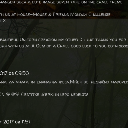
hanger such a cute image super take on the chall theme
th us at House-Mouse & Friends Monday Challenge
T X
eautiful Unicorn creation..my other DT hat thank you for
k with us at A Gem of a Chall good luck to you both xxxxx
2017 ob 09:50
a za vrata in enkratna ideja.Mišek je resnično radoved
💙💜💛 Čestitke hčerki in lepo nedeljo!
t 2017 ob 11:51