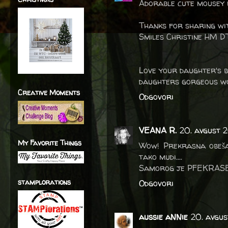
Adorable cute mousey 
Thanks for sharing wi
Smiles Christine HM D
Love your daughter's b
daughters gorgeous wor
Creative Moments
Odgovori
VEANA R.
20. avgust 
My Favorite Things
Wow! Prekrasna obešan
tako mudi....
Samorog je PFEKRASEN 
stamplorations
Odgovori
aussie aNNie
20. avgus