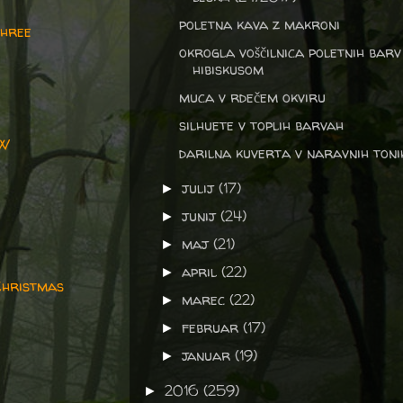
poletna kava z makroni
three
okrogla voščilnica poletnih barv
hibiskusom
muca v rdečem okviru
silhuete v toplih barvah
OW
darilna kuverta v naravnih toni
julij
(17)
►
junij
(24)
►
maj
(21)
►
april
(22)
►
 Christmas
marec
(22)
►
februar
(17)
►
januar
(19)
►
2016
(259)
►