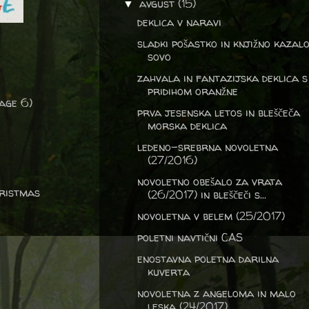
avgust
(15)
▼
deklica v naravi
sladki pošastko in knjižno kazalo
sovo
zahvala in fantazijska deklica s
pridihom oranžne
 age 6)
prva jesenska letos in bleščeča
morska deklica
ledeno-srebrna novoletna
(27/2016)
novoletno obešalo za vrata
ristmas
(26/2017) in bleščeči s...
novoletna v belem (25/2017)
poletni navtični CAS
enostavna poletna darilna
kuverta
novoletna z angeloma in malo
leska (24/2017)