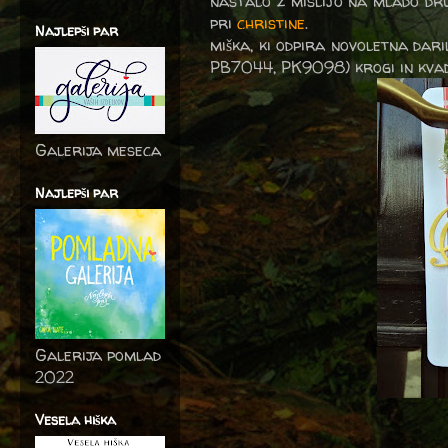
nastalo z mislijo na mlado dru
pri
christine
.
Najlepši par
miška, ki odpira novoletna dari
PB7044, PK9098) krogi in kvadr
Galerija meseca
Najlepši par
Galerija pomlad
2022
Vesela hiška