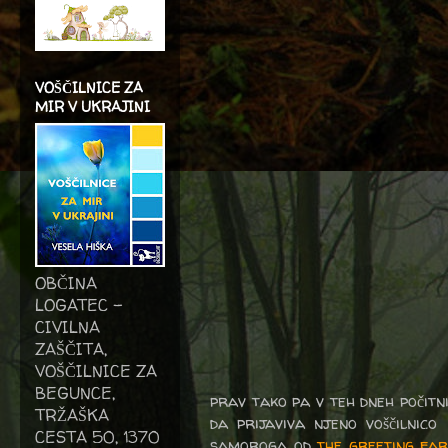
VOŠČILNICE ZA
MIR V UKRAJINI
OBČINA
LOGATEC -
CIVILNA
ZAŠČITA,
VOŠČILNICE ZA
BEGUNCE,
prav tako pa v teh dneh počitni
TRŽAŠKA
da prijaviva njeno voščilnico
CESTA 50, 1370
samoroga od
the greeting fa