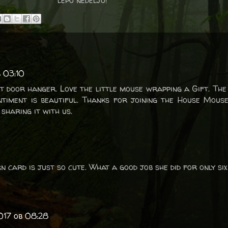
lepo nedeljo!
b 03:10
t door hanger. Love the little mouse wrapping a Gift. The 
timent is beautiful. Thanks for joining the House Mous
haring it with us.
 card is just so cute. What a good job she did for only six
017 ob 08:28