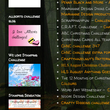
Penny Black and More
-
Marianne Design Divas C
Marianne Design product
allsorts challenge
Scrapping4fun -
Challen
blog
C.R.A.F.T. Challenge -
Cha
ABC Christmas Challeng
Christmas Cards All Yea
CHNC challenge 347
CHNC challenge extra fo
We love Stamping
Craftyhazelnut's Pattern
Challenge
HLS August Christmas Challe
HLS August Anything Goes
The 12 Months of Christ
Colours
Word Art Wednesday -
C
Stamping Sensation
Noor! Design Challenge 
Crafty Ribbons challenge