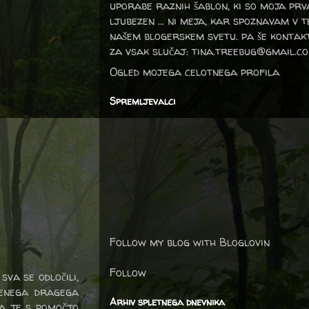
uporabe raznih šablon, ki so moja prv
ljubezen … ni meja, kar spoznavam v 
našem blogerskem svetu. pa še kontak
za vsak slučaj: tina.treebug@gmail.c
Ogled mojega celotnega profila
Spremljevalci
Follow my blog with Bloglovin
Follow
sva se odločili,
njenega dragega
Arhiv spletnega dnevnika
la je s pomočjo