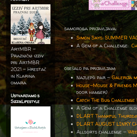
samoroga prijavljava:
Simon Says: SUMMER VA
A Gem of a Challenge:
Ch
ArtMBR -
Praznični izziv
pri ArtMBR
obešalo pa prijavljam:
2021 – Hrestač
in Klarina
Najlepši par -
Galerija 
omara
House-Mouse & Friends M
door hanger)
Ustvarjamo s
Catch The Bug Challenge
SizzixLifestyle
A Gem of a Challenge bl
DL.ART Thankful Thursd
DL.ART AUGUST LINKY 
Allsorts challenge -
Wee