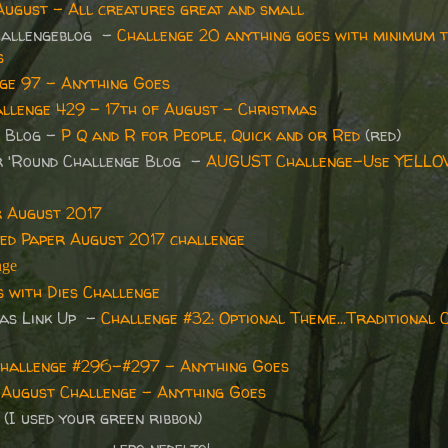
August - All creatures great and small
hallengeblog -
Challenge 20 anything goes with minimum 
s
ge 97 - Anything Goes
llenge 429 - 17th of August – Christmas
e Blog -
P Q and R for People, Quick and or Red
(red)
r 'Round Challenge Blog -
AUGUST Challenge-Use YELL
r August 2017
ed Paper August 2017 challenge
nge
 with Dies Challenge
mas Link Up -
Challenge #32: Optional Theme...Traditional
hallenge #296-#297 - Anything Goes
-
August Challenge - Anything Goes
(I used your green ribbon)