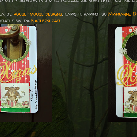
žino prijateljev in jim bo poslano za novo leto, inspiracij
la, je
house-mouse designs
, napis in papirji so
Marianne D
ati s šivi pa
Najlepši par
.