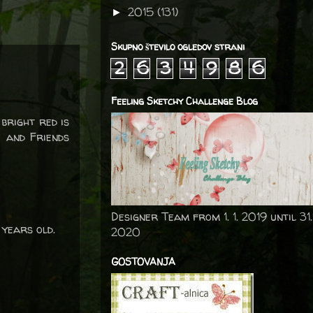
2015
(131)
►
Skupno število ogledov strani
2
6
3
4
9
8
6
Feeling Sketchy Challenge Blog
bright red is
e and Friends
Designer Team from 1. 1. 2019 until 31.
 years old.
2020
GOSTOVANJA