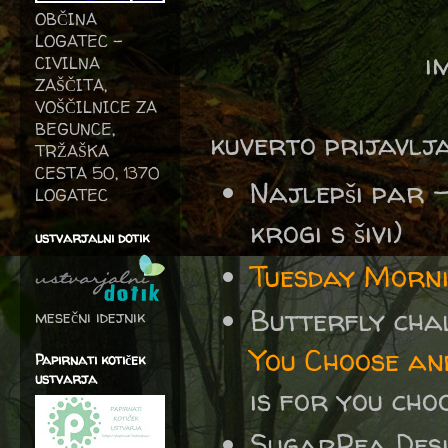
OBČINA
LOGATEC -
i
CIVILNA
ZAŠČITA,
VOŠČILNICE ZA
BEGUNCE,
kuverto prijavlj
TRŽAŠKA
CESTA 50, 1370
Najlepši par 
LOGATEC
krogi s šivi)
ustvarjalni dotik
Tuesday Morni
Butterfly cha
mesečni idejnik
You Choose an
Papirnati kotiček
ustvarja
is for you cho
SugarPea Des