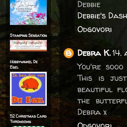
Debbie
Debbie's Das
Odgovori
Stamping Sensation
Debra K.
14.
Hobbywinkel De
You're sooo
Egel
This is ju
beautiful f
the butterf
Debra x
52 Christmas Card
Throwdown
Odgovori