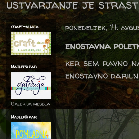
ustvarjanje je strast,
ponedeljek, 14. avgu
craft-alnica
enostavna polet
ker sem ravno na
Najlepši par
enostavno darilno
Galerija meseca
Najlepši par