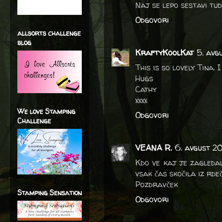
Naj se lepo sestavi tu
Odgovori
allsorts challenge
blog
KraftyKoolKat
5. avg
This is so lovely Tina.
Hugs
Cathy
xxxx
We love Stamping
Odgovori
Challenge
VEANA R.
6. avgust 20
Kdo ve kaj je zagledal
vsak čas skočila iz rde
Pozdravček
Stamping Sensation
Odgovori