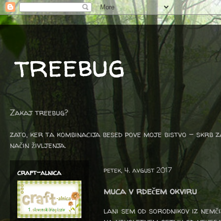
treebug
Zakaj treebug?
zato, ker ta kombinacija besed pove moje bistvo - skrb z
način življenja.
petek, 4. avgust 2017
craft-alnica
muca v rdečem okviru
lani sem od sorodnikov iz nemči