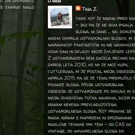
 jih uporabiti.
O meni
še enkrat malo
Tina Z.
tako kot že mnogi pred m
- jaz pa že ne bom pisala
bloga, ni šans ... no, dokler
nisem odkrila ustvarjalnih blogov, ki 
naravnost fantastični in me navdihuj
vsak dan in delajo moje življenje lepš
Z ustvarjanjem sem začela recimo da
okrog leta 2010, ko mi je mož kupil
cuttlebuga, ki je postal moja obsesija
aprila 2015 pa se je temu pridružilo 
pisanje bloga. Moja ustvarjalna
obsesija je ustvarjanje po skicah, ki 
moja izhodiščna točka navdiha, sicer p
nimam nekega prevladujočega
ustvarjalnega sloga. Kot pravim, se
rada igram s papirjem in spoznavam
različne tehnike pri tem – od CAS do
vintage, od akvarelnega sloga do