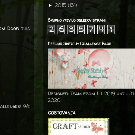
2015
(131)
►
Skupno število ogledov strani
2
6
3
5
7
4
1
om Door
this
Feeling Sketchy Challenge Blog
Designer Team from 1. 1. 2019 until 31.
2020
hallenges! We
GOSTOVANJA