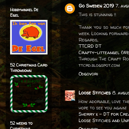
Go Sweden 2019
7. avg
Hobbywinkel De
This is stunning !!
Egel
Thank you so much fo
week. Looking forward 
Regards,
TTCRD DT
Crafty-litteangel {We
Through The Craft R
ttcrd.blogspot.com
52 Christmas Card
Throwdown
Odgovori
Loose Stitches
8. avgu
How adorable, love the
hope to see you again!
Sherry x - DT for Cre
Loose Stitches and Un
52 weeks to
Christmas