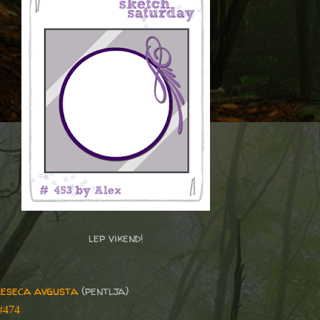
lep vikend!
meseca avgusta
(pentlja)
 #474