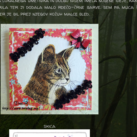
lokalnega umetnika in dolgo nisem imela nobene ideje, kako
rila ter ji dodala malo rdečo-črne barve. sem pa muca 
er je bil prej njegov kožuh malce bled.
skica