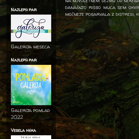
na novoletnem sejmu od nekega 
današnjo risbo muca sem okvi
Najlepši par
močneje pobarvala z distresi, k
Galerija meseca
Najlepši par
Galerija pomlad
2022
Vesela hiška