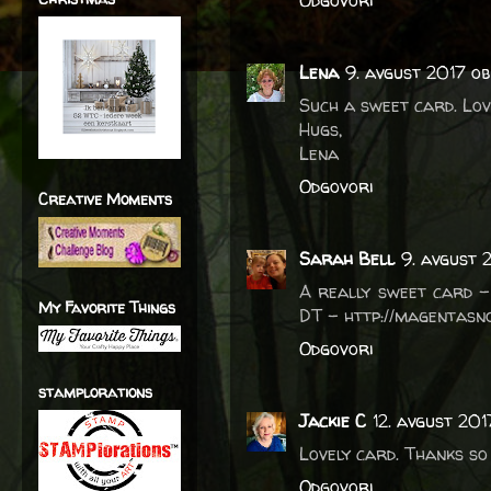
Odgovori
Lena
9. avgust 2017 ob
Such a sweet card. Love
Hugs,
Lena
Odgovori
Creative Moments
Sarah Bell
9. avgust 
A really sweet card –
My Favorite Things
DT – http://magentasno
Odgovori
stamplorations
Jackie C
12. avgust 201
Lovely card. Thanks so
Odgovori