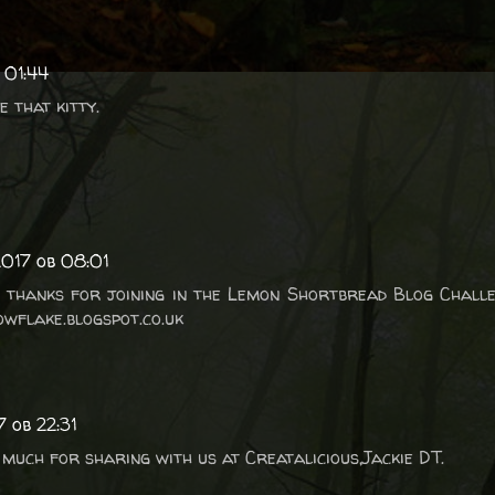
 01:44
 that kitty.
2017 ob 08:01
 thanks for joining in the Lemon Shortbread Blog Chall
wflake.blogspot.co.uk
7 ob 22:31
 much for sharing with us at Creatalicious,Jackie DT.