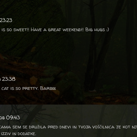
 23:23
 is so sweet!! Have a great weekend!! Big hugs :)
b 23:38
 cat is so pretty. Barbxx
 ob 09:43
ma sem se družila pred dnevi in tvoja voščilnica je kot nju
izziv in dodatke.