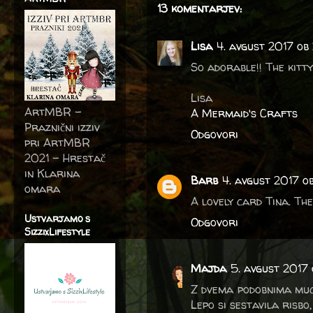
13 komentarjev:
Lisa
4. avgust 2017 ob
So adorable!! The kitty
Lisa
ArtMBR -
A Mermaid's Crafts
Praznični izziv
Odgovori
pri ArtMBR
2021 – Hrestač
in Klarina
Barb
4. avgust 2017 o
omara
A lovely card Tina. The
Ustvarjamo s
Odgovori
SizzixLifestyle
Majda
5. avgust 2017
Z dvema podobnima muca
Lepo si sestavila risbo, 