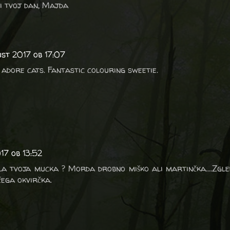
di tvoj dan, Majda
ust 2017 ob 17:07
 I adore cats. Fantastic colouring sweetie.
17 ob 13:52
a tvoja mucka ? Morda drobno miško ali martinčka....Zgle
čega okvirčka.