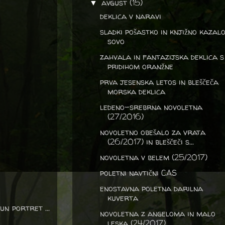
avgust
(15)
▼
deklica v naravi
sladki pošastko in knjižno kazalo
sovo
zahvala in fantazijska deklica s
pridihom oranžne
prva jesenska letos in bleščeča
morska deklica
ledeno-srebrna novoletna
(27/2016)
novoletno obešalo za vrata
(26/2017) in bleščeči s...
novoletna v belem (25/2017)
poletni navtični CAS
enostavna poletna darilna
kuverta
n portret ...
novoletna z angeloma in malo
leska (24/2017)