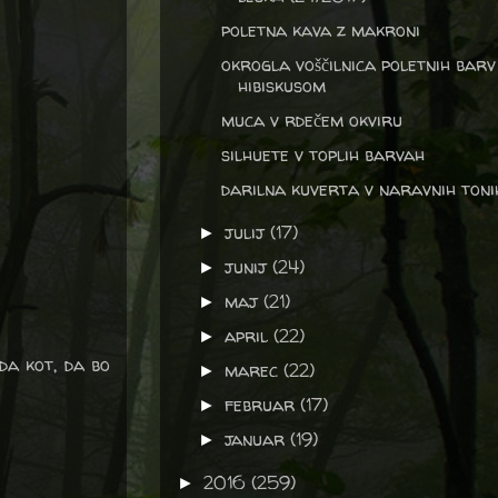
poletna kava z makroni
okrogla voščilnica poletnih barv
hibiskusom
muca v rdečem okviru
silhuete v toplih barvah
darilna kuverta v naravnih toni
julij
(17)
►
junij
(24)
►
maj
(21)
►
april
(22)
►
da kot, da bo
marec
(22)
►
februar
(17)
►
januar
(19)
►
2016
(259)
►