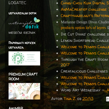
LOGATEC
Ching-Chou Kuik Digital 
AnMaCreatief challenge 
ustvarjalni dotik
Craftyhazelnut's Pattern
Marianne Design Divas Challe
(
products option lot's of layers
mesečni idejnik
Die Cut Divas' challenge 
Lemon Shortbread Chall
Papirnati kotiček
Welcome to Pennys Chall
ustvarja
Welcome to Pennys Chall
Through the Craft Room
2017
Creatalicious Challenge
PREMIUM CRAFT
Welcome to Pennys Chall
ROOM
Welcome to Pennys Chall
Word Art Wednesday -
A
Avtor
Tina Z.
ob
20:53
ArtMBR