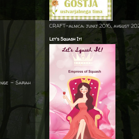
CRAFT-alnica: junij 2016, avgust 20
Let's Squash It!
enge – Sarah