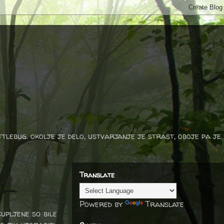
ttlebug. okolje je delo, ustvarjanje je strast, oboje pa je
Translate
Powered by
Translate
kupljene so bile