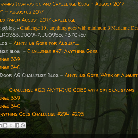
Stamps Inspiration and Challenge Blog - August 2017
71 - augustus 2017
ed Paper August 2017 challenge
ngeblog
-
Challenge 19 . anything goes with minimum 3 Marianne De
LR0383, JU0947, JU0955, PB7045)
blog -
Anything Goes for August....
enge blog -
Challenge #47: Anything Goes
enge 339
enge 340
 Door AG Challenge Blog -
Anything Goes, Week of August 
s -
Challenge #120 ANYTHING GOES with optional stars
enge 339
enge 340
nything Goes Challenge #294-#295