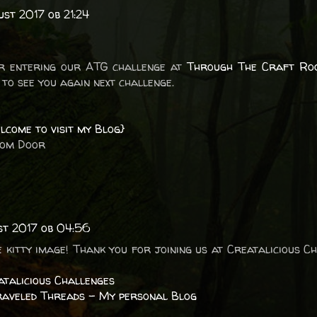
ust 2017 ob 21:24
r entering our ATG challenge at
Through The Craft Ro
to see you again next challenge.
lcome to visit my Blog}
oom Door
st 2017 ob 04:56
 kitty image! Thank you for joining us at Creatalicious C
atalicious Challenges
raveled Threads – My personal Blog