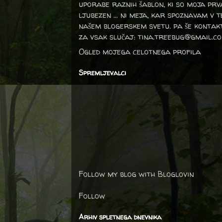
uporabe raznih šablon, ki so moja prv
ljubezen … ni meja, kar spoznavam v 
našem blogerskem svetu. pa še kontak
za vsak slučaj: tina.treebug@gmail.c
Ogled mojega celotnega profila
Spremljevalci
Follow my blog with Bloglovin
Follow
Arhiv spletnega dnevnika