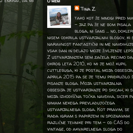
j enkrat, da mi
O meni
Tina Z.
tako kot že mnogi pred m
- jaz pa že ne bom pisala
bloga, ni šans ... no, dokler
nisem odkrila ustvarjalnih blogov, ki 
naravnost fantastični in me navdihuj
vsak dan in delajo moje življenje lepš
Z ustvarjanjem sem začela recimo da
okrog leta 2010, ko mi je mož kupil
cuttlebuga, ki je postal moja obsesija
aprila 2015 pa se je temu pridružilo 
pisanje bloga. Moja ustvarjalna
obsesija je ustvarjanje po skicah, ki 
moja izhodiščna točka navdiha, sicer p
nimam nekega prevladujočega
ustvarjalnega sloga. Kot pravim, se
rada igram s papirjem in spoznavam
različne tehnike pri tem – od CAS do
vintage, od akvarelnega sloga do