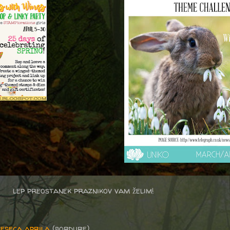
lep preostanek praznikov vam želim!
eseca aprila
(bordure)