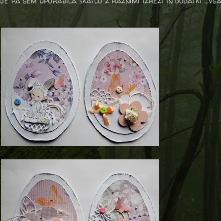
 pa sem uporabila škatlo z raznimi izrezi in dodatki ...vsa