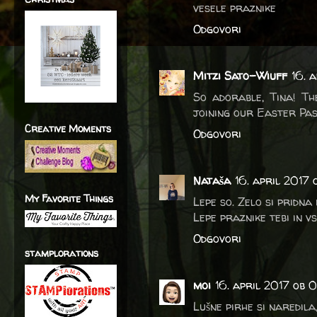
vesele praznike
Odgovori
Mitzi Sato-Wiuff
16. 
So adorable, Tina! Th
joining our Easter Pas
Creative Moments
Odgovori
Nataša
16. april 2017 
My Favorite Things
Lepe so. Zelo si pridna
Lepe praznike tebi in vs
Odgovori
stamplorations
moi
16. april 2017 ob 
Lušne pirhe si naredila