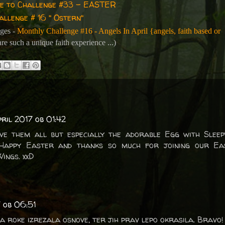
e to Challenge #33 - EASTER
allenge # 16 " Ostern"
ges -
Monthly Challenge #16 - Angels In April {angels, faith based or
re such a unique faith experience ...)
pril 2017 ob 01:42
ve them all but especially the adorable Egg with Sleep
 Happy Easter and thanks so much for joining our Ea
ings. xxD
7 ob 06:51
na roke izrezala osnove, ter jih prav lepo okrasila. Bravo!