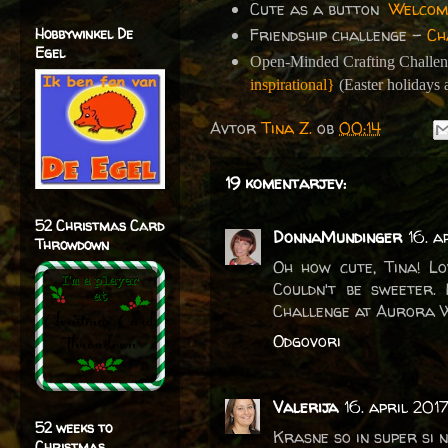
Cute as a button
Welcom
Hobbywinkel De
Friendship challenge -
Ch
Egel
Open-Minded Crafting Challen
inspirational}
(Easter holidays a
Avtor
Tina Z.
ob
00:14
19 komentarjev:
52 Christmas Card
DonnaMundinger
16. a
Throwdown
Oh how cute, Tina! Lo
Couldn't be sweeter.
Challenge at Aurora W
Odgovori
Valerija
16. april 201
52 weeks to
Krasne so in super si 
Christmas