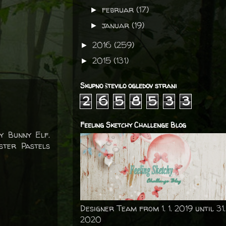
februar
(17)
►
januar
(19)
►
2016
(259)
►
2015
(131)
►
Skupno število ogledov strani
2
6
5
8
5
3
3
Feeling Sketchy Challenge Blog
y Bunny Elf.
ster Pastels
Designer Team from 1. 1. 2019 until 31.
2020