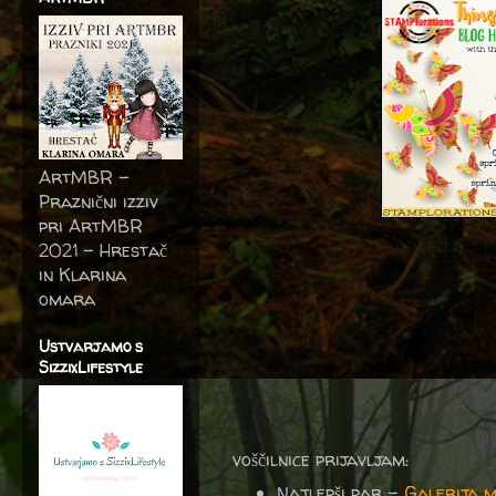
ArtMBR -
Praznični izziv
pri ArtMBR
2021 – Hrestač
in Klarina
omara
Ustvarjamo s
SizzixLifestyle
voščilnice prijavljam:
Najlepši par -
Galerija m