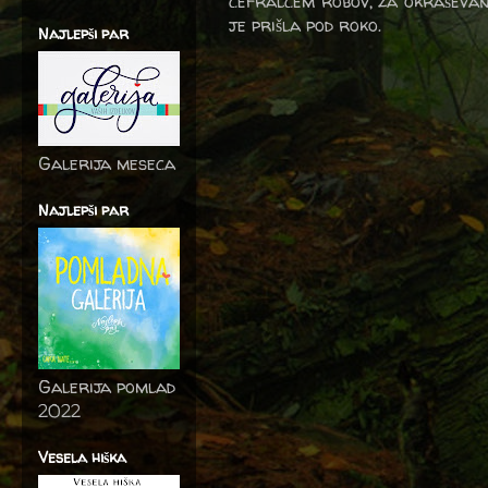
cefralcem robov, za okraševanje
je prišla pod roko.
Najlepši par
Galerija meseca
Najlepši par
Galerija pomlad
2022
Vesela hiška