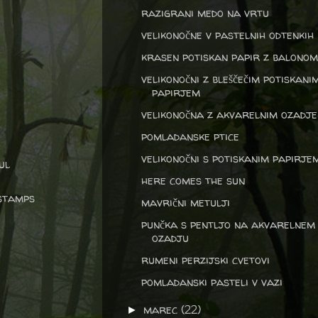
razigrani medo na vrtu
velikonočne v pastelnih odtenkih
krasen potiskan papir z balonom
velikonočni z bleščečim potiskani
papirjem
velikonočna z akvarelnim ozadj
pomladanske ptice
velikonočni s potiskanim papirje
ul
here comes the sun
 stamps
mavrični metulji
punčka s pentljo na akvarelnem
ozadju
rumeni perzijski cvetovi
pomladanski pasteli v vazi
marec
(22)
►