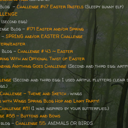
 Blog -
Challenge #47 Easter Pastels
(Sleepy bunny elf)
ALLENGE
(second egg)
enge Blog
-
#171 Easter and/or Spring
e -
SPRING and/or EASTER Challenge
tern/easter
e Blog -
Challenge # 43 ~ Easter
ring With an Optional Twist of Easter
ding Anything Goes Challenge
(Second and third egg: artf
lenge
(
Second and third egg: I used artful flutters clear
gs.)
 Challenge - Theme and Sketch
: wings
s with Wings Spring Blog Hop and Linky Party!
Challenge #81
(I was inspired by your butterflies.)
ge #88 - Buttons and Bows
 blog -
Challenge 55
: ANIMALS OR BIRDS