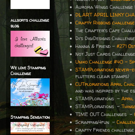
Aurora Wings Challenge
DL.ART APRIL LINKY CH
allsorts challenge
Crafty Ribbons challenge
blog
The Crafter's Cafe Chall
Di's DigiDesigns Challeng
Hanna & Friend -
#271 Os
Not Just Cards Challeng
Uniko Challenge #40 - Sp
We love Stamping
STAMPlorations Never-en
Challenge
flutters clear stamps)
CUTplorations April Chal
and was inspired by the eg
STAMPlorations -
April
STAMPlorations -
Thing
TIME OUT Challenges -
Stamping Sensation
Scrapping4fun -
Challen
Crafty Friends challenge