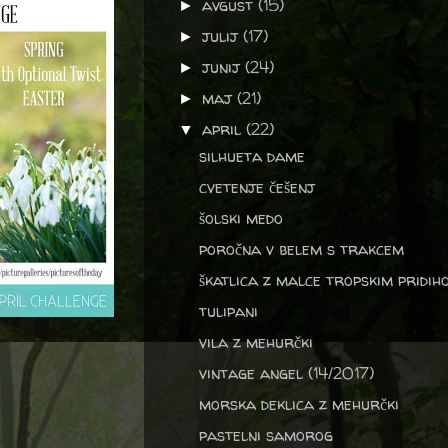
avgust
(15)
►
julij
(17)
►
junij
(24)
►
maj
(21)
►
april
(22)
▼
silhueta dame
cvetenje češenj
šolski medo
poročna v belem s trakcem
škatlica z malce tropskim pridih
tulipani
vila z mehurčki
vintage angel (14/2017)
morska deklica z mehurčki
pastelni samorog