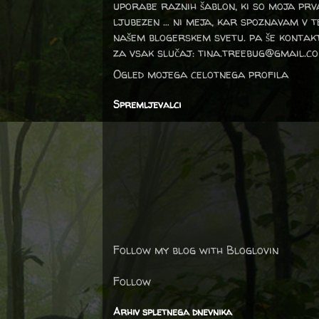
uporabe raznih šablon, ki so moja prv
ljubezen … ni meja, kar spoznavam v 
našem blogerskem svetu. pa še kontak
za vsak slučaj: tina.treebug@gmail.c
Ogled mojega celotnega profila
Spremljevalci
Follow my blog with Bloglovin
Follow
Arhiv spletnega dnevnika