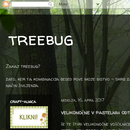
treebug
Zakaj treebug?
zato, ker ta kombinacija besed pove moje bistvo - skrb z
način življenja.
nedelja, 16. april 2017
craft-alnica
velikonočne v pastelnih od
še te štiri velikonočne voščilni