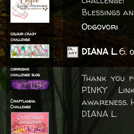
challenge!
Blessings an
Odgovori
colour crazy
challenge
DIANA L.
6. 
corrosive
challenge blog
Thank you f
PINKY Lin
awareness. H
Craftlandia
Challenge
DIANA L.