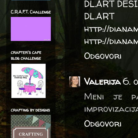
DL.ART DE
C.R.A.F.T. Challenge
DL.ART
http://diana
http://diana
crafter's cafe
Odgovori
blog challenge
Valerija
6. 
Meni je pa
improvizacij
crafting by designs
Odgovori