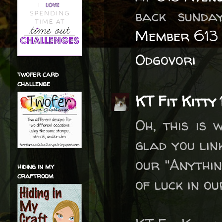
back sunda
Member 613 
Odgovori
twofer card
challenge
KT Fit Kitty
Oh, this is 
glad you lin
our "Anythin
hiding in my
craftroom
of luck in o