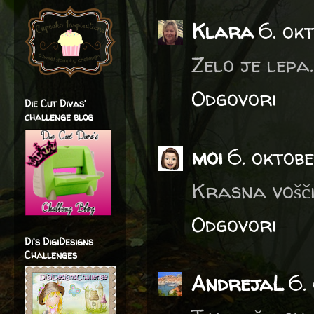
Klara
6. ok
Zelo je lepa. 
Odgovori
Die Cut Divas'
challenge blog
moi
6. oktobe
Krasna vošč
Odgovori
Di's DigiDesigns
Challenges
AndrejaL
6.