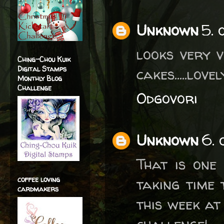
Unknown
5. 
looks very v
Ching-Chou Kuik
Digital Stamps
cakes.....love
Monthly Blog
Challenge
Odgovori
Unknown
6. 
That is one
coffee loving
taking time 
cardmakers
this week a