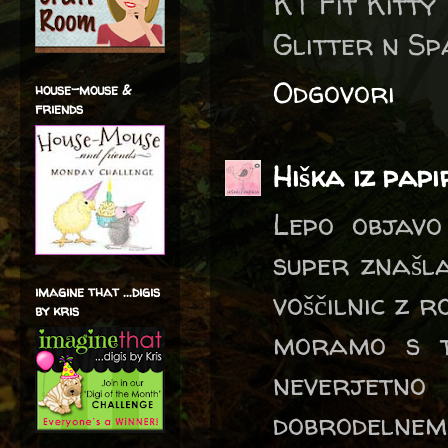
KT Fit Kitty
Glitter n Sp
Odgovori
house-mouse &
friends
Hiška iz pap
Lepo objavo 
super znašla
imagine that ...digis
voščilnic z r
by kris
moramo s ti
neverjetno 
dobrodelnem 