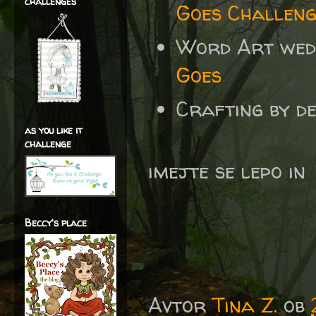
challenges
Goes Challeng
Word Art wed
Goes
Crafting by d
as you like it
challenge
imejte se lepo in
Beccy's place
Avtor
Tina Z.
ob