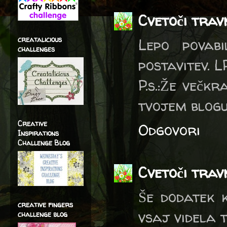
Cvetoči trav
creatalicious
Lepo povab
challenges
postavitev. 
P.s.:Že večk
tvojem blogu,
Creative
Odgovori
Inspirations
Challenge Blog
Cvetoči trav
Še dodatek k
creative fingers
vsaj videla 
challenge blog