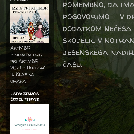
pomembno, da ima
pogovorimo - v dr
dodatkom nečesa 
skodelic v notran
ArtMBR -
jesenskega nadih
Praznični izziv
pri ArtMBR
času.
2021 – Hrestač
in Klarina
omara
Ustvarjamo s
SizzixLifestyle