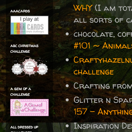
WHY
(I am tot
aaacards
all sorts of ca
chocolate, co
#101 ~ Animal
abc christmas
challenge
Craftyhazelnu
challenge
Crafting fro
a gem of a
challenge
Glitter n Spa
157 - Anythin
Inspiration D
all dressed up