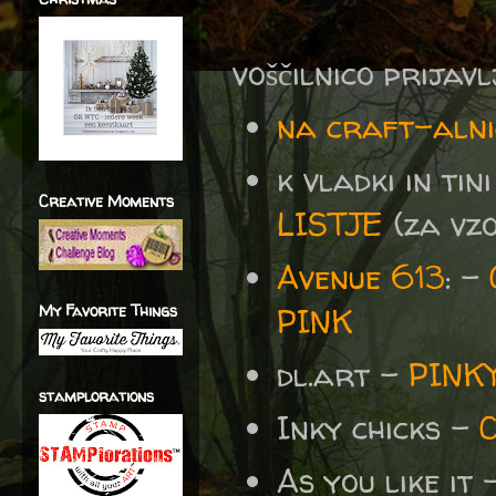
voščilnico prijav
na craft-alni
k vladki in tin
Creative Moments
LISTJE
(za vzo
Avenue 613
: -
My Favorite Things
PINK
dl.art -
PINKY
stamplorations
Inky chicks -
As you like it