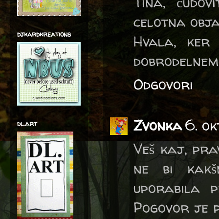
Tina, čudov
celotna obja
djkardkreations
Hvala, ker
dobrodelnem 
Odgovori
Zvonka
6. ok
dl.art
Veš kaj, pra
ne bi kakš
uporabila p
Pogovor je p