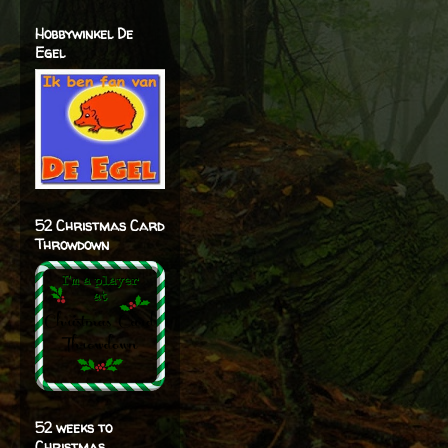
Hobbywinkel De
Egel
52 Christmas Card
Throwdown
52 weeks to
Christmas