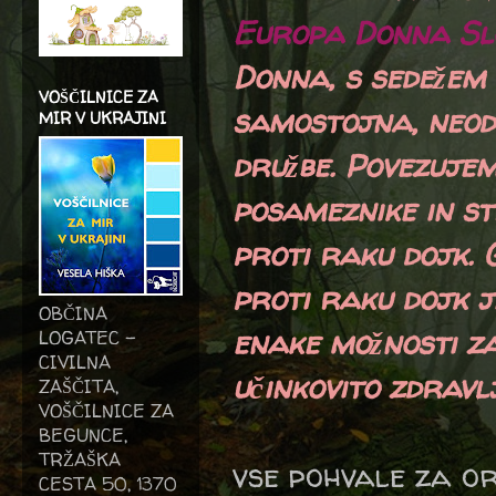
Europa Donna Sl
Donna, s sedežem 
VOŠČILNICE ZA
samostojna, neodv
MIR V UKRAJINI
družbe. Povezujem
posameznike in st
proti raku dojk. 
proti raku dojk j
OBČINA
enake možnosti za
LOGATEC -
CIVILNA
učinkovito zdravl
ZAŠČITA,
VOŠČILNICE ZA
BEGUNCE,
TRŽAŠKA
vse pohvale za o
CESTA 50, 1370