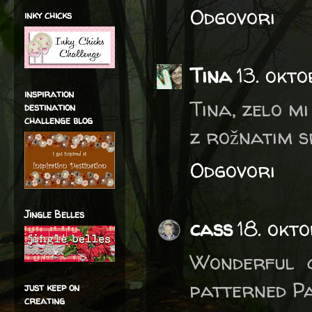
Odgovori
inky chicks
Tina
13. okt
inspiration
Tina, zelo mi
destination
challenge blog
z rožnatim s
Odgovori
Jingle Belles
cass
18. okt
Wonderful 
patterned Pa
just keep on
creating