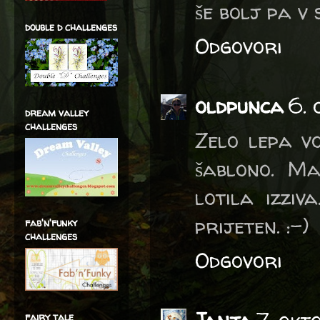
še bolj pa v 
double d challenges
Odgovori
oldpunca
6. 
dream valley
challenges
Zelo lepa vo
šablono. Ma
lotila izziv
prijeten. :-)
fab'n'funky
challenges
Odgovori
fairy tale