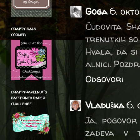
Goga
6. okt
Čudovita Sha
crafty gals
corner
trenutkih so
Hvala, da si
alnici. Pozdr
Odgovori
craftyhazelnut's
patterned paper
Vladuška
6. 
challenge
Ja, pogovor
zadeva v t