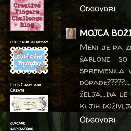
Odgovori
MOJCA BOŽ
cute card thursday
Meni je pa ze
šablone so
spremenila v
dopade?????.
Let's Craft and
Create
želja....da l
ki jih doživl
Odgovori
cupcake
inspirations