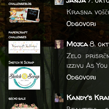
Janja
7. okt
challengeblog
Krasna vošči
Odgovori
papercraft
challenges
Mojca
8. ok
Zelo prisrč
Sketch N Scrap
izzivu As You 
Odgovori
Kandy's Kra
gecko galz