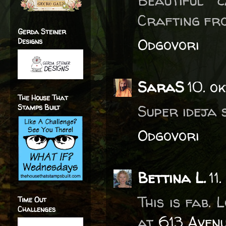
Beautiful 
Crafting fr
Gerda Steiner
Odgovori
Designs
SaraS
10. o
The House That
Super ideja s
Stamps Built
Odgovori
Bettina L.
11
This is fab.
Time Out
Challenges
at
613 Aven