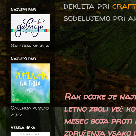
dekleta pri
craft
Najlepši par
sodelujemo pri
a
Galerija meseca
Najlepši par
Rak dojke je najp
letno zboli več k
Galerija pomlad
2022
mesec boja proti 
Vesela hiška
združenja vsako 