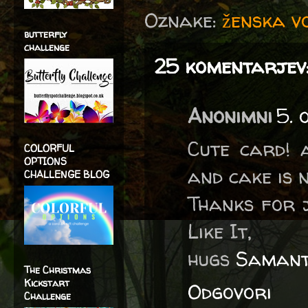
Oznake:
ženska vo
butterfly
challenge
25 komentarjev
Anonimni
5. 
Cute card! 
COLORFUL
OPTIONS
and cake is 
CHALLENGE BLOG
Thanks for j
Like It,
hugs
Saman
The Christmas
Kickstart
Odgovori
Challenge