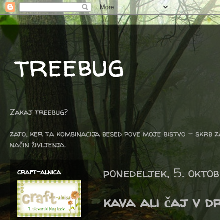
treebug
Zakaj treebug?
zato, ker ta kombinacija besed pove moje bistvo - skrb z
način življenja.
ponedeljek, 5. okto
craft-alnica
kava ali čaj v d