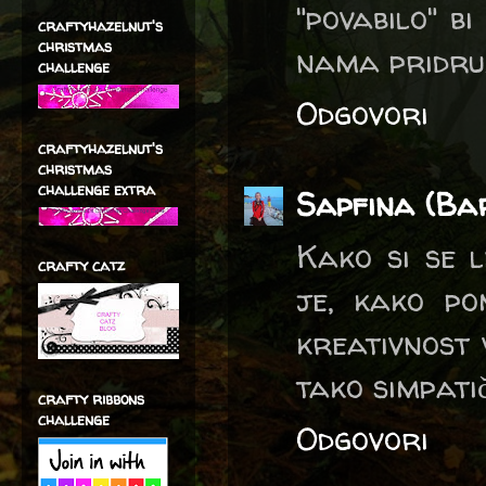
"povabilo" bi
craftyhazelnut's
christmas
nama pridruž
challenge
Odgovori
craftyhazelnut's
christmas
challenge extra
Sapfina (Ba
Kako si se l
crafty catz
je, kako po
kreativnost v
tako simpatič
crafty ribbons
challenge
Odgovori