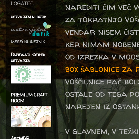
LOGATEC
narediti čim več v
za tokratnjo vošč
ustvarjalni dotik
vendar nisem čis
mesečni idejnik
ker nimam nobene
od izrezka v moo
Papirnati kotiček
ustvarja
box šablonice za 
voščilnice pač bo
ostale od tega po
PREMIUM CRAFT
ROOM
narejen iz ostank
v glavnem, v težki
ArtMBR