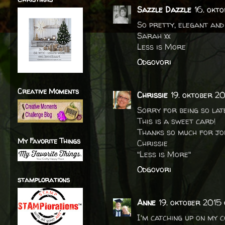
Sazzle Dazzle
16. okt
So pretty, elegant and
Sarah xx
Less is More
Odgovori
Creative Moments
Chrissie
19. oktober 2
Sorry for being so lat
This is a sweet card!
Thanks so much for joi
My Favorite Things
Chrissie
"Less is More"
Odgovori
stamplorations
Anne
19. oktober 2015
I'm catching up on my 