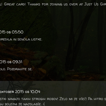
l! Great card! Thanks for joining us over at Just Us Gi
2015 ob 05:50
redila in senčila listke.
015 ob 09:31
dlo. Pozdravite se.
 oktober 2015 ob 10:04
stki nimajo takih strogih robov! Zelo mi je všeč! Pa hitro 
u bolezni je najslabše. :(