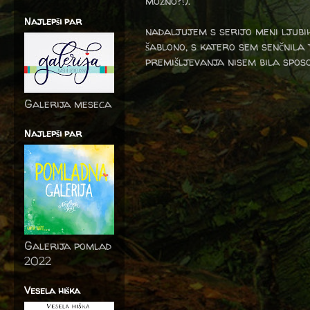
možno?!).
Najlepši par
nadaljujem s serijo meni ljubih
šablono, s katero sem senčnila t
premišljevanja nisem bila spos
Galerija meseca
Najlepši par
Galerija pomlad
2022
Vesela hiška