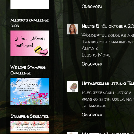
Odgovori
allsorts challenge
blog
Neets B
16. oktober 20
Wonderful colours and 
Thanks for sharing wit
Anita x
Less is More
Odgovori
We love Stamping
Challenge
Ustvarjalni utrinki Ta
Ples jesenskih listkov
krasno si jih ujela na 
lp Tamara
Odgovori
Stamping Sensation