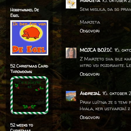
Marjeta
16. oktober 2
Sem mislila, da so prav
Hobbywinkel De
Egel
Marjeta
Odgovori
MOJCA BOŽIČ
16. okt
Z Marjeto sva bile kar 
hitro vsi pozdravite. L
52 Christmas Card
Throwdown
Odgovori
AndrejaL
16. oktober 
Prav luštna je s temi pi
Hvala, ker ustvarjaš z
Odgovori
52 weeks to
Christmas