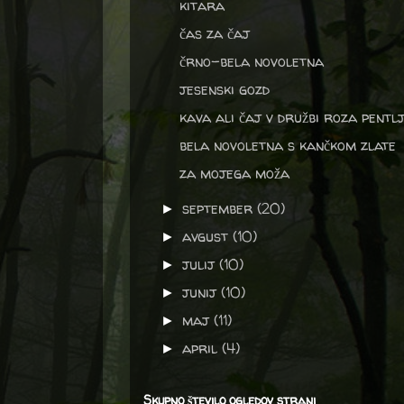
kitara
čas za čaj
črno-bela novoletna
jesenski gozd
kava ali čaj v družbi roza pentl
bela novoletna s kančkom zlate
za mojega moža
september
(20)
►
avgust
(10)
►
julij
(10)
►
junij
(10)
►
maj
(11)
►
april
(4)
►
Skupno število ogledov strani