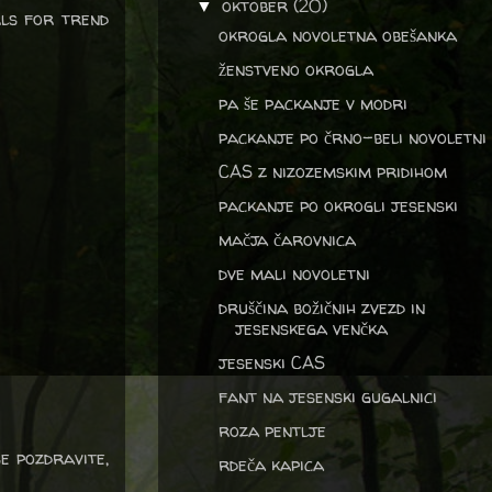
oktober
(20)
▼
rls for trend
okrogla novoletna obešanka
ženstveno okrogla
pa še packanje v modri
packanje po črno-beli novoletni
CAS z nizozemskim pridihom
packanje po okrogli jesenski
mačja čarovnica
dve mali novoletni
druščina božičnih zvezd in
jesenskega venčka
jesenski CAS
fant na jesenski gugalnici
roza pentlje
se pozdravite,
rdeča kapica