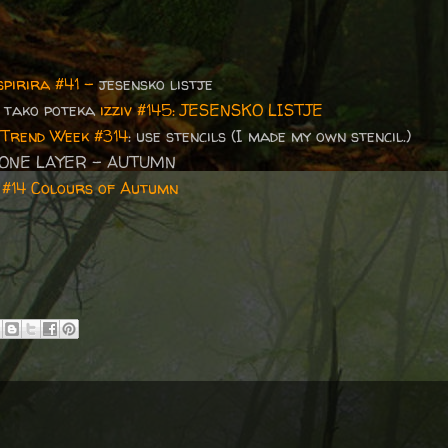
spirira #41 -
jesensko listje
v tako poteka
izziv #145: JESENSKO LISTJE
Trend Week #314
: use stencils (I made my own stencil.)
 ONE LAYER - AUTUMN
 #14 Colours of Autumn