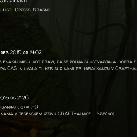
015 ob 13:31
i listi. Oppsss. Krasno.
ober 2015 ob 14:02
enakih misli...kot pravi, pa še bolna si ustvarjala...dobra s
epa CAS in hvala ti, ker si z nami pri igračkanju v Craft-al
2015 ob 21:26
sanimi listki :-))
 nama v jesenskem izzivu CRAFT-alnice … Srečno!