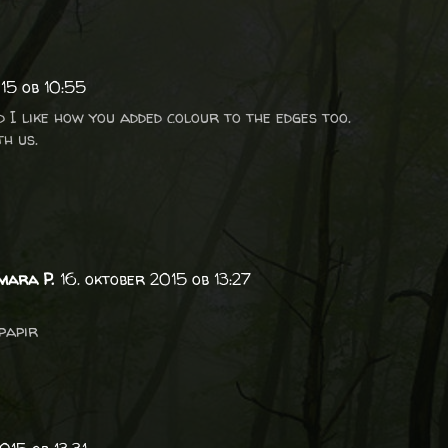
15 ob 10:55
I like how you added colour to the edges too.
h us.
mara P.
16. oktober 2015 ob 13:27
papir