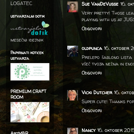
LOGATEC
Sue VanDeVusse
16. o
Very pretty! Those lea
ustvarjalni dotik
playing with us at JUG
Odgovori
mesečni idejnik
oldpunca
16. oktober 
Papirnati kotiček
Prelepo šablono lista 
ustvarja
všeč tvoja nežna in enos
Odgovori
PREMIUM CRAFT
Vicki Dutcher
16. okto
ROOM
Super cute! Thanks for
Odgovori
Nancy
16. oktober 201
ArtMBR