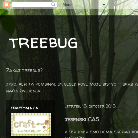
treebug
Zakaj treebug?
zato, ker ta kombinacija besed pove moje bistvo - skrb z
način življenja.
četrtek, 15. oktober 2015
craft-alnica
jesenski CAS
v teh dneh smo doma skoraj kom