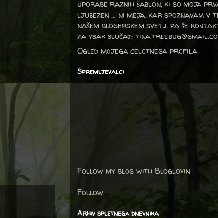
uporabe raznih šablon, ki so moja prv
ljubezen … ni meja, kar spoznavam v 
našem blogerskem svetu. pa še kontak
za vsak slučaj: tina.treebug@gmail.c
Ogled mojega celotnega profila
Spremljevalci
Follow my blog with Bloglovin
Follow
Arhiv spletnega dnevnika