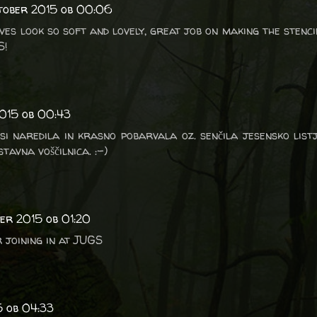
ktober 2015 ob 00:06
ves look so soft and lovely, great job on making the stenci
S!
2015 ob 00:43
si naredila in krasno pobarvala oz. senčila jesensko listj
tavna voščilnica. :-)
ber 2015 ob 01:20
 joining in at JUGS
5 ob 04:33