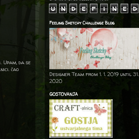
u
n
d
e
f
i
n
e
d
Feeling Sketchy Challenge Blog
i. Upam, da se
nici. čao
Designer Team from 1. 1. 2019 until 31.
2020
GOSTOVANJA