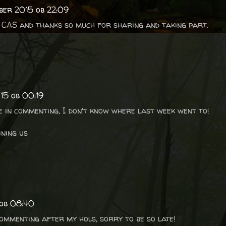
ober 2015 ob 22:09
 CAS and thanks so much for sharing and taking part.
015 ob 00:19
e in commenting, I don't know where last week went to!
ning us
 ob 08:40
commenting after my hols, sorry to be so late!