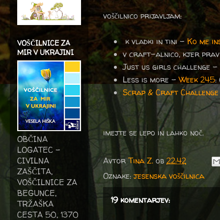
voščilnico prijavljam:
k vladki in tini -
Ko me in
VOŠČILNICE ZA
MIR V UKRAJINI
v craft-alnico, kjer pra
Just us girls challenge -
Less is more -
Week 245
:
Scrap & Craft Challenge
imejte se lepo in lahko noč.
OBČINA
LOGATEC -
Avtor
Tina Z.
ob
22:42
CIVILNA
ZAŠČITA,
Oznake:
jesenska voščilnica
VOŠČILNICE ZA
BEGUNCE,
19 komentarjev:
TRŽAŠKA
CESTA 50, 1370