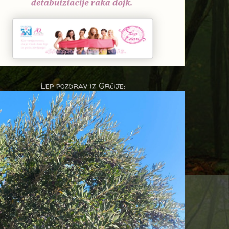
Lep pozdrav iz Grčije: