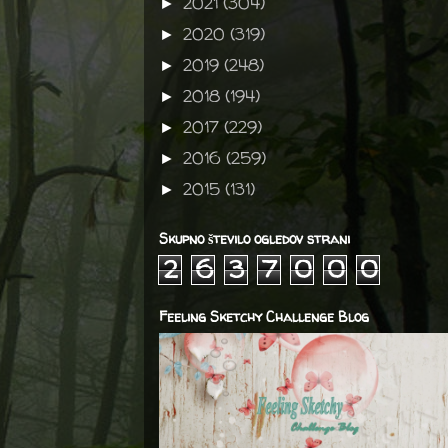
2021
(304)
►
2020
(319)
►
2019
(248)
►
2018
(194)
►
2017
(229)
►
2016
(259)
►
2015
(131)
►
Skupno število ogledov strani
2
6
3
7
0
0
0
Feeling Sketchy Challenge Blog