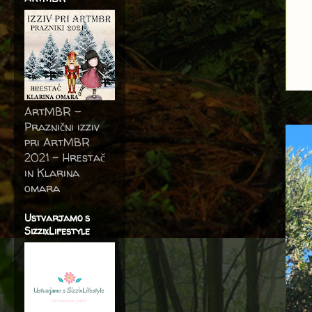
ArtMBR -
Praznični izziv
pri ArtMBR
2021 – Hrestač
in Klarina
omara
Ustvarjamo s
SizzixLifestyle