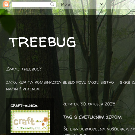
treebug
Zakaj treebug?
zato, ker ta kombinacija besed pove moje bistvo - skrb z
način življenja.
četrtek, 30. oktober 2025
craft-alnica
tag s cvetličnim žepom
Še ena dobrodelna voščilnica z