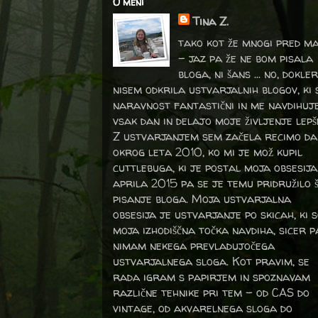
O meni
Tina Z.
tako kot že mnogi pred m
- jaz pa že ne bom pisala
bloga, ni šans ... no, dokler
nisem odkrila ustvarjalnih blogov, ki 
naravnost fantastični in me navdihuj
vsak dan in delajo moje življenje lepš
Z ustvarjanjem sem začela recimo da
okrog leta 2010, ko mi je mož kupil
cuttlebuga, ki je postal moja obsesija
aprila 2015 pa se je temu pridružilo 
pisanje bloga. Moja ustvarjalna
obsesija je ustvarjanje po skicah, ki 
moja izhodiščna točka navdiha, sicer p
nimam nekega prevladujočega
ustvarjalnega sloga. Kot pravim, se
rada igram s papirjem in spoznavam
različne tehnike pri tem – od CAS do
vintage, od akvarelnega sloga do