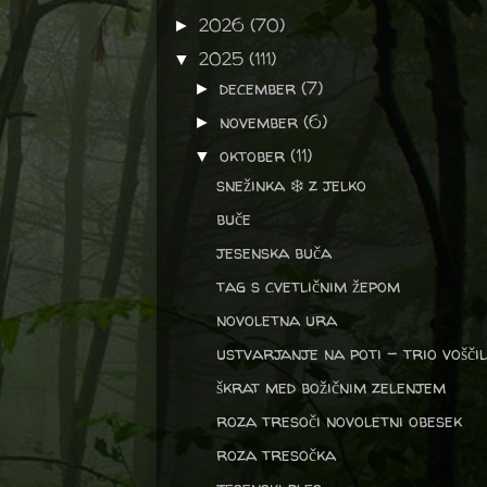
2026
(70)
►
2025
(111)
▼
december
(7)
►
november
(6)
►
oktober
(11)
▼
snežinka ❄️ z jelko
buče
jesenska buča
tag s cvetličnim žepom
novoletna ura
ustvarjanje na poti - trio voščil
škrat med božičnim zelenjem
roza tresoči novoletni obesek
roza tresočka