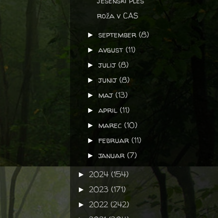
jesenski ples
roža v CAS
september
(8)
►
avgust
(11)
►
julij
(8)
►
junij
(8)
►
maj
(13)
►
april
(11)
►
marec
(10)
►
februar
(11)
►
januar
(7)
►
2024
(154)
►
2023
(171)
►
2022
(242)
►