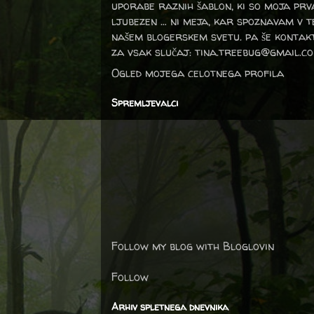
uporabe raznih šablon, ki so moja prv
ljubezen … ni meja, kar spoznavam v 
našem blogerskem svetu. pa še kontak
za vsak slučaj: tina.treebug@gmail.c
Ogled mojega celotnega profila
Spremljevalci
Follow my blog with Bloglovin
Follow
Arhiv spletnega dnevnika