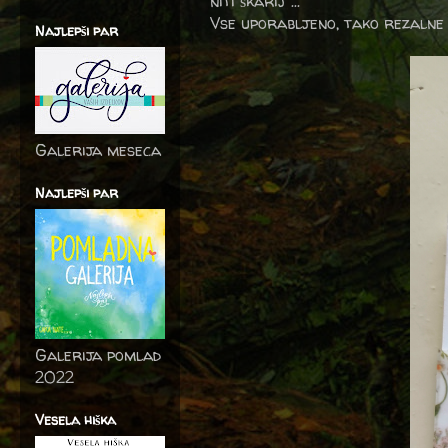
niti škarij ...
Vse uporabljeno, tako rezalne 
Najlepši par
Galerija meseca
Najlepši par
Galerija pomlad
2022
Vesela hiška