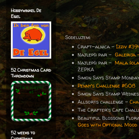
Hobbywinkel De
Egel
Sodelujem:
Craft-alnica -
Izziv #3
Najlepši par -
Galerija 
Najlepši par -
Mala šola
ŽEPKA
52 Christmas Card
Throwdown
Simon Says Stamp Monda
Penny's Challenge #608
Simon Says Stamp Wednes
Allsorts challenge –
Cha
The Crafter's Cafe Chall
Beautiful Blossoms Flor
Goes with Optional Mood
52 weeks to
Christmas