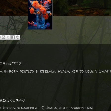
25 ob 17:22
om in roza pentljo si izdelala. Hvala, ker jo deliš v CRAFT
2025 ob 14:47
 z žepkom si naredila :-)) Hvala, ker si dobrodelna!