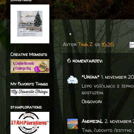
Avtor
Tina Z.
ob
16:36
Creative Moments
6 komentarjev:
*Urška*
1. november 20
My Favorite Things
Lepo voščilnico z žepk
gostujem.
Odgovori
stamplorations
AndrejaL
2. november 
Tina, čudovito čestitko