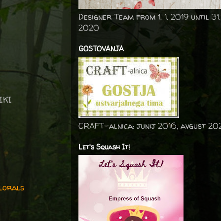
Designer Team from 1. 1. 2019 until 31.
2020
GOSTOVANJA
IKI
CRAFT-alnica: junij 2016, avgust 20
Let's Squash It!
lorals