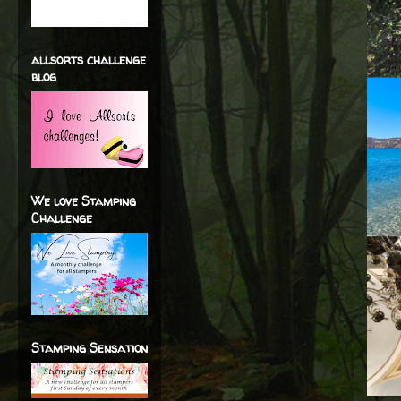
allsorts challenge
blog
We love Stamping
Challenge
Stamping Sensation