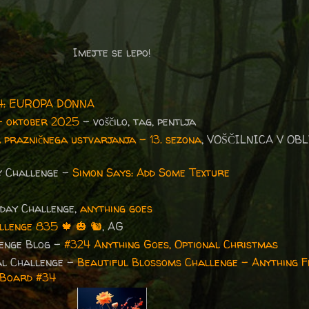
Imejte se lepo!
94: EUROPA DONNA
– oktober 2025
– voščilo, tag, pentlja
 prazničnega ustvarjanja – 13. sezona
, VOŠČILNICA V OBL
y Challenge -
Simon Says: Add Some Texture
day Challenge,
anything goes
llenge 835
🍁
🎃
🐿️
, AG
enge Blog
-
#324 Anything Goes, Optional Christmas
al Challenge -
Beautiful Blossoms Challenge - Anything F
 Board #34