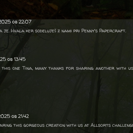
2025 ob 22:07
a je. Hvala ker sodeluješ z nami pri Penny's Papercraft.
25 ob 13:45
o this one Tina, many thanks for sharing another with u
2025 ob 21:42
ring this gorgeous creation with us at Allsorts challeng