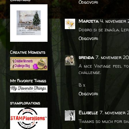
Odgovori
Marjeta
4. november 
Dobro si se znašla. Lep
Odgovori
Creative Moments
brenda
7. november 20
A nice Vintage feel t
challenge.
My Favorite Things
B x
Odgovori
stamplorations
Ellibelle
7. november 
Thanks so much for sha