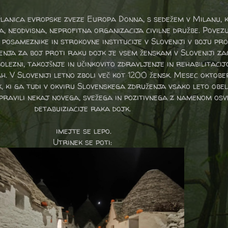
lanica evropske zveze Europa Donna, s sedežem v Milanu, k
, neodvisna, neprofitna organizacija civilne družbe. Pove
 posameznike in strokovne institucije v Sloveniji v boju pro
enja za boj proti raku dojk je vsem ženskam v Sloveniji za
olezni, takojšnje in učinkovito zdravljenje in rehabilitacij
h. V Sloveniji letno zboli več kot 1200 žensk. Mesec oktobe
, ki ga tudi v okviru Slovenskega združenja vsako leto obe
ipravili nekaj novega, svežega in pozitivnega z namenom osv
detabuiziacije raka dojk.
imejte se lepo.
Utrinek se poti: