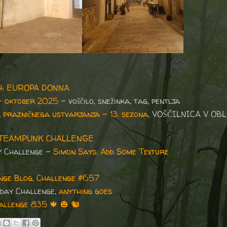
94: EUROPA DONNA
– oktober 2025
– voščilo, snežinka, tag, pentlja
 prazničnega ustvarjanja – 13. sezona
, VOŠČILNICA V OBL
STEAMPUNK CHALLENGE
y Challenge -
Simon Says: Add Some Texture
nge Blog, Challenge #657
day Challenge,
anything goes
allenge 835
🍁
🎃
🐿️