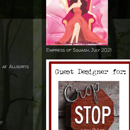
Empress of Squash, July 2021
s at Allsorts
e!