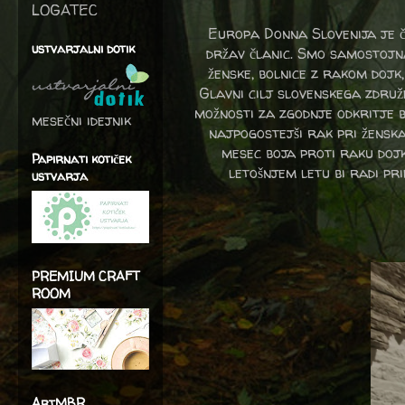
LOGATEC
Europa Donna Slovenija je č
ustvarjalni dotik
držav članic. Smo samostojna
ženske, bolnice z rakom dojk,
Glavni cilj slovenskega združ
možnosti za zgodnje odkritje b
mesečni idejnik
najpogostejši rak pri ženska
mesec boja proti raku dojk
Papirnati kotiček
letošnjem letu bi radi pr
ustvarja
PREMIUM CRAFT
ROOM
ArtMBR