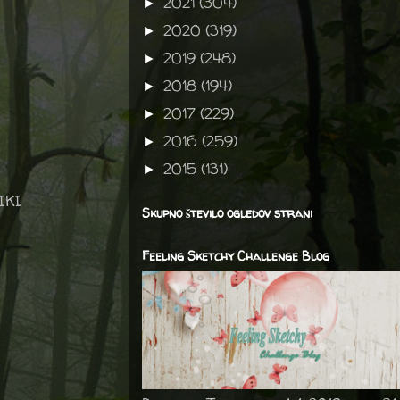
2021
(304)
►
2020
(319)
►
2019
(248)
►
2018
(194)
►
2017
(229)
►
2016
(259)
►
2015
(131)
►
IKI
Skupno število ogledov strani
Feeling Sketchy Challenge Blog