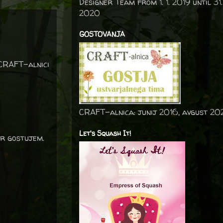
Designer Team from 1. 1. 2019 until 31.
2020
GOSTOVANJA
 CRAFT-alnici
CRAFT-alnica: junij 2016, avgust 20
Let's Squash It!
er gostujem.