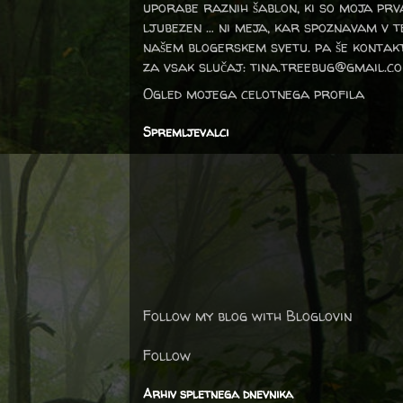
uporabe raznih šablon, ki so moja prv
ljubezen … ni meja, kar spoznavam v 
našem blogerskem svetu. pa še kontak
za vsak slučaj: tina.treebug@gmail.c
Ogled mojega celotnega profila
Spremljevalci
Follow my blog with Bloglovin
Follow
Arhiv spletnega dnevnika