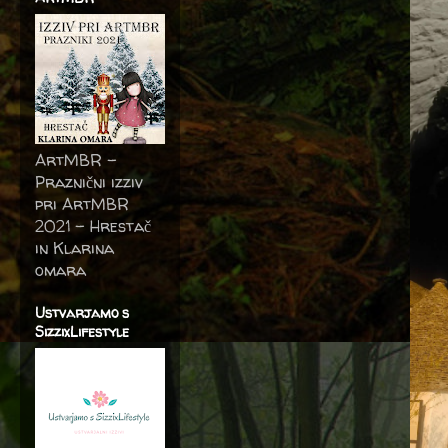
ArtMBR -
Praznični izziv
pri ArtMBR
2021 – Hrestač
in Klarina
omara
Ustvarjamo s
SizzixLifestyle