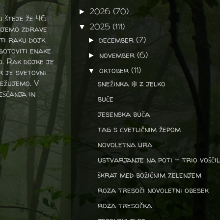
2026
(70)
►
i šteje že 46
2025
(111)
▼
zujemo zdrave
ti raku dojk.
december
(7)
►
gotoviti enake
november
(6)
►
o. Rak dojke je
oktober
(11)
▼
r je svetovni
ležujemo. V
snežinka ❄️ z jelko
eščanja in
buče
jesenska buča
tag s cvetličnim žepom
novoletna ura
ustvarjanje na poti - trio voščil
škrat med božičnim zelenjem
roza tresoči novoletni obesek
roza tresočka