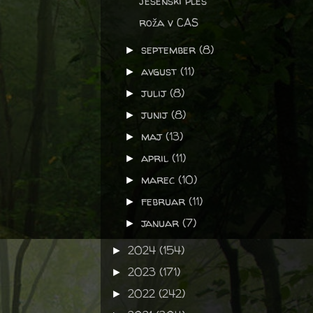
jesenski ples
roža v CAS
september
(8)
►
avgust
(11)
►
julij
(8)
►
junij
(8)
►
maj
(13)
►
april
(11)
►
marec
(10)
►
februar
(11)
►
januar
(7)
►
2024
(154)
►
2023
(171)
►
2022
(242)
►