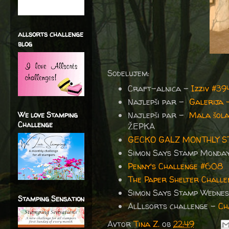
allsorts challenge
blog
Sodelujem:
Craft-alnica -
Izziv #3
Najlepši par -
Galerija 
Najlepši par -
Mala šola
We love Stamping
Challenge
ŽEPKA
GECKO GALZ MONTHLY 
Simon Says Stamp Monda
Penny's Challenge #608
The Paper Shelter Challe
Simon Says Stamp Wednes
Stamping Sensation
AlL
lsorts challenge –
Ch
Avtor
Tina Z.
ob
22:49