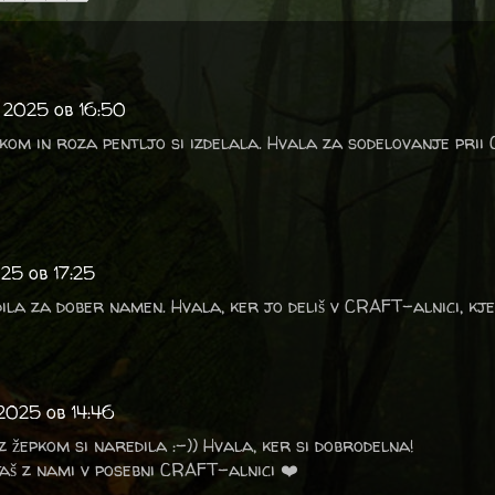
 2025 ob 16:50
pkom in roza pentljo si izdelala. Hvala za sodelovanje prii
25 ob 17:25
dila za dober namen. Hvala, ker jo deliš v CRAFT-alnici, kj
2025 ob 14:46
 z žepkom si naredila :-)) Hvala, ker si dobrodelna!
aš z nami v posebni CRAFT-alnici ❤️