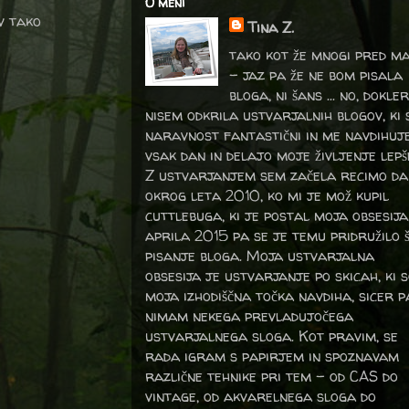
O meni
v tako
Tina Z.
tako kot že mnogi pred m
- jaz pa že ne bom pisala
bloga, ni šans ... no, dokler
nisem odkrila ustvarjalnih blogov, ki 
naravnost fantastični in me navdihuj
vsak dan in delajo moje življenje lepš
Z ustvarjanjem sem začela recimo da
okrog leta 2010, ko mi je mož kupil
cuttlebuga, ki je postal moja obsesija
aprila 2015 pa se je temu pridružilo 
pisanje bloga. Moja ustvarjalna
obsesija je ustvarjanje po skicah, ki 
moja izhodiščna točka navdiha, sicer p
nimam nekega prevladujočega
ustvarjalnega sloga. Kot pravim, se
rada igram s papirjem in spoznavam
različne tehnike pri tem – od CAS do
vintage, od akvarelnega sloga do