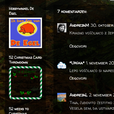
Hobbywinkel De
7 komentarjev:
Egel
AndrejaM
30. oktober
Krasno voščilnico z že
Odgovori
52 Christmas Card
Throwdown
*Urška*
1. november 20
Lepo voščilnico si nare
Odgovori
AndrejaL
2. november 
Tina, čudovito čestitko
Vesela sem, da ustvarj
52 weeks to
Christmas