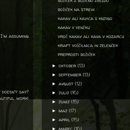
božiček z božično zvezdo
božiček na strehi
kakav ali kavica s knjigo
kakav v venčku
 I'm assuming
vroč kakav ali kava v kozarcu
kraft voščilnica in jelenček
preprosti božiček
oktober
(13)
►
september
(13)
►
avgust
(12)
►
 doesn't say?
julij
(16)
►
autiful work!
junij
(15)
►
maj
(17)
►
april
(15)
►
marec
(16)
►