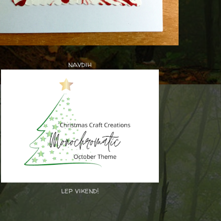
navdih
lep vikend!