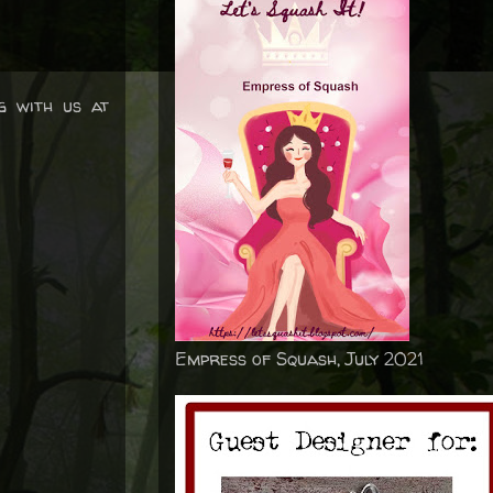
g with us at
Empress of Squash, July 2021