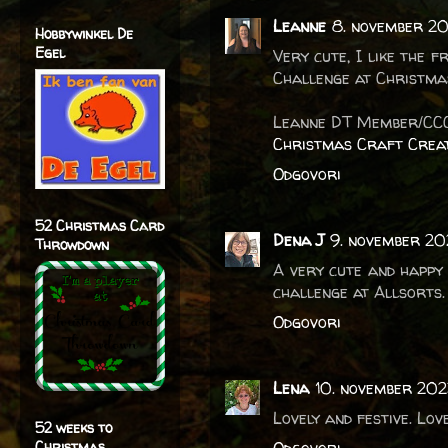
Leanne
8. november 20
Hobbywinkel De
Egel
Very cute, I like the 
Challenge at Christma
Leanne DT Member/CC
Christmas Craft Crea
Odgovori
52 Christmas Card
Dena J
9. november 20
Throwdown
A very cute and happy 
challenge at Allsorts.
Odgovori
Lena
10. november 202
Lovely and festive. Lov
52 weeks to
Christmas