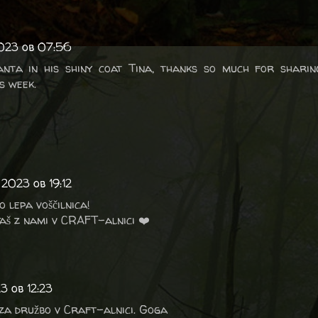
2023 ob 07:56
anta in his shiny coat Tina, thanks so much for sharin
s week.
 2023 ob 19:12
o lepa voščilnica!
aš z nami v CRAFT-alnici ❤️
3 ob 12:23
za družbo v Craft-alnici. Goga