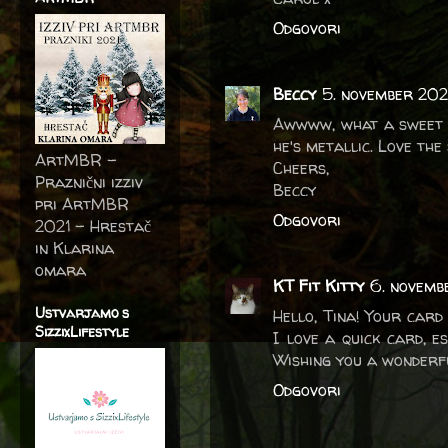
Odgovori
Beccy
5. november 20
Awwww, what a sweet li
he's metallic. Love th
ArtMBR -
Cheers,
Praznični izziv
Beccy
pri ArtMBR
Odgovori
2021 – Hrestač
in Klarina
omara
KT Fit Kitty
6. novemb
Ustvarjamo s
Hello, Tina! Your card
SizzixLifestyle
I love a quick card, e
Wishing you a wonderf
Odgovori