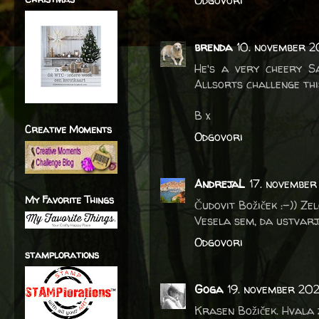
Odgovori
brenda
10. november 
He's a very cheery S
Allsorts challenge thi
B x
Creative Moments
Odgovori
AndrejaL
17. november
My Favorite Things
Čudovit Božiček :-)) Zel
Vesela sem, da ustvarj
Odgovori
stamplorations
Goga
19. november 202
Krasen Božiček. Hvala 