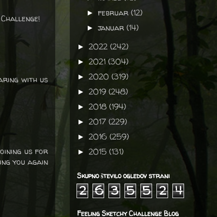
februar
(12)
►
 Challenge!
januar
(14)
►
2022
(242)
►
2021
(304)
►
2020
(319)
►
aring with us
2019
(248)
►
2018
(194)
►
2017
(229)
►
2016
(259)
►
oining us for
2015
(131)
►
ing you again
Skupno število ogledov strani
2
6
3
5
5
2
4
Feeling Sketchy Challenge Blog