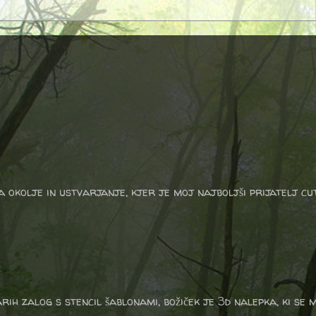
a okolje in ustvarjanje, kjer je moj najboljši prijatelj cu
rih zalog s stencil šablonami, božiček je 3d nalepka, ki se m