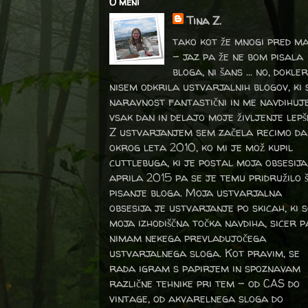
O meni
Tina Z.
tako kot že mnogi pred m
- jaz pa že ne bom pisala
bloga, ni šans ... no, dokler
nisem odkrila ustvarjalnih blogov, ki 
naravnost fantastični in me navdihuj
vsak dan in delajo moje življenje lepš
Z ustvarjanjem sem začela recimo da
okrog leta 2010, ko mi je mož kupil
cuttlebuga, ki je postal moja obsesija
aprila 2015 pa se je temu pridružilo 
pisanje bloga. Moja ustvarjalna
obsesija je ustvarjanje po skicah, ki 
moja izhodiščna točka navdiha, sicer p
nimam nekega prevladujočega
ustvarjalnega sloga. Kot pravim, se
rada igram s papirjem in spoznavam
različne tehnike pri tem – od CAS do
vintage, od akvarelnega sloga do