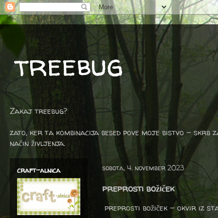
treebug
Zakaj treebug?
zato, ker ta kombinacija besed pove moje bistvo - skrb z
način življenja.
sobota, 4. november 2023
craft-alnica
preprosti božiček
preprosti božiček - okvir iz sta