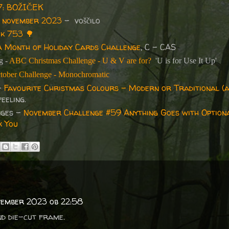
47: BOŽIČEK
– november 2023
- voščilo
k 753
🌳
A Month of Holiday Cards Challenge
, C - CAS
g -
ABC Christmas Challenge - U & V are for?
'U is for Use It Up'
tober Challenge - Monochromatic
 -
Favourite Christmas Colours - Modern or Traditional (a
feeling.
nges -
November Challenge #59 Anything Goes with Optiona
k You
vember 2023 ob 22:58
d die-cut frame.