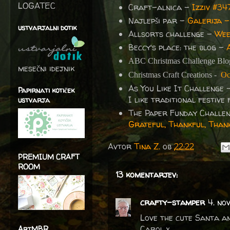
LOGATEC
Craft-alnica -
Izziv #3
Najlepši par -
Galerija 
ustvarjalni dotik
Allsorts challenge -
Wee
Beccy's place: the blog -
ABC Christmas Challenge Blo
mesečni idejnik
Christmas Craft Creations -
Oc
As You Like It Challenge
Papirnati kotiček
I like traditional festive 
ustvarja
The Paper Funday Challe
Grateful, Thankful, Than
Avtor
Tina Z.
ob
22:22
PREMIUM CRAFT
ROOM
13 komentarjev:
crafty-stamper
4. no
Love the cute Santa an
Carol x
ArtMBR