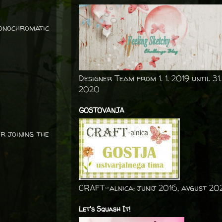
Monochromatic
Designer Team from 1. 1. 2019 until 31.
2020
GOSTOVANJA
r joining the
CRAFT-alnica: junij 2016, avgust 20
Let's Squash It!