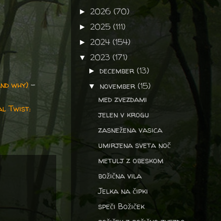
2026
(70)
►
2025
(111)
►
2024
(154)
►
2023
(171)
▼
december
(13)
►
nd why)
-
november
(15)
▼
med zvezdami
l Twist:
jelen v krogu
zasnežena vasica
umirjena sveta noč
metulj z obeskom
božična vila
Jelka na čipki
speči Božiček