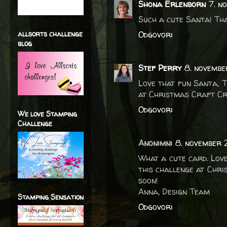
Shona Erlenborn
7. n
Such a cute Santa! Tha
allsorts challenge
Odgovori
blog
Stef Perry
8. novemb
Love that fun Santa, 
at Christmas Craft Cr
Odgovori
We love Stamping
Challenge
Anonimni
8. november 
What a cute card. Love
this challenge at Chr
soon!
Anna, Design Team
Stamping Sensation
Odgovori