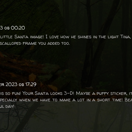
23 ob 00:20
ttle Santa image! I love how he shines in the light Tina,
e scalloped frame you added too.
er 2023 ob 17:29
 is so fun! Your Santa looks 3-D! Maybe a puffy sticker, it
specially when we have to make a lot in a short time! Be
ul day!