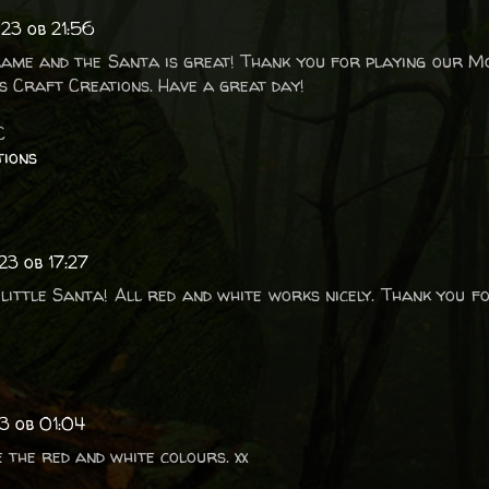
23 ob 21:56
frame and the Santa is great! Thank you for playing our 
s Craft Creations. Have a great day!
C
tions
23 ob 17:27
little Santa! All red and white works nicely. Thank you fo
3 ob 01:04
e the red and white colours. xx