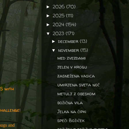
2026
(70)
►
2025
(111)
►
2024
(154)
►
2023
(171)
▼
december
(13)
►
november
(15)
▼
med zvezdami
jelen v krogu
zasnežena vasica
umirjena sveta noč
S with
metulj z obeskom
božična vila
hallenge!
Jelka na čipki
speči Božiček
hugs and