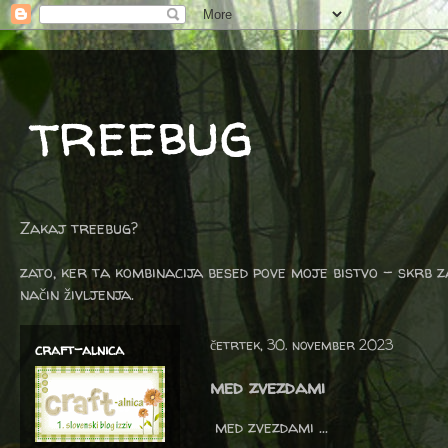
treebug
Zakaj treebug?
zato, ker ta kombinacija besed pove moje bistvo - skrb z
način življenja.
četrtek, 30. november 2023
craft-alnica
med zvezdami
med zvezdami ...