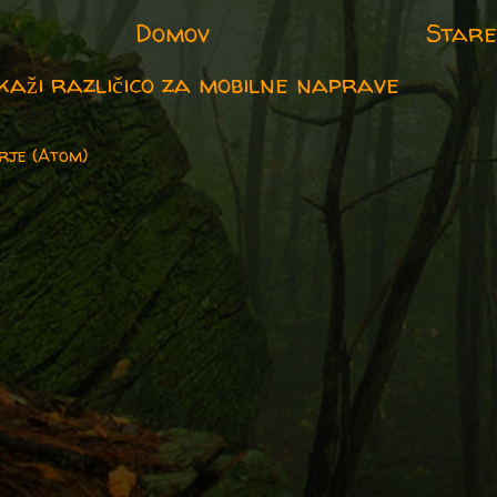
Domov
Stare
kaži različico za mobilne naprave
rje (Atom)