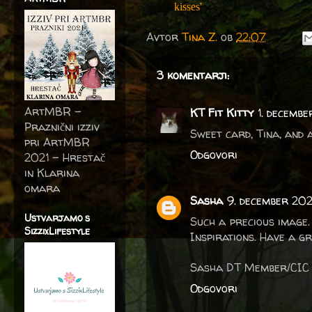
kisses'
Avtor
Tina Z.
ob
22:07
3 komentarji:
ArtMBR -
KT Fit Kitty
1. decemb
Praznični izziv
Sweet card, Tina, and 
pri ArtMBR
Odgovori
2021 – Hrestač
in Klarina
omara
Sasha
9. december 202
Ustvarjamo s
Such a precious image.
SizzixLifestyle
Inspirations. Have a g
Sasha DT Member/CIC
Odgovori