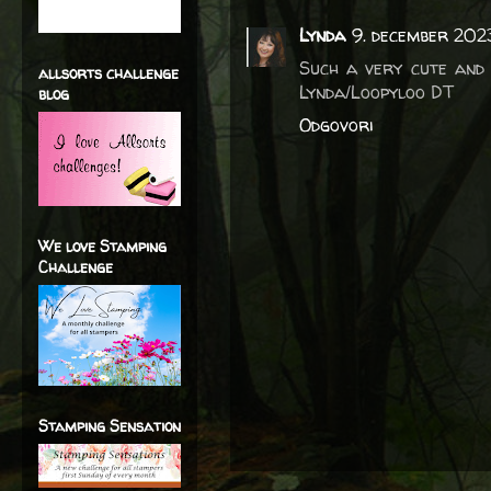
Lynda
9. december 2023
Such a very cute and 
allsorts challenge
Lynda/Loopyloo DT
blog
Odgovori
We love Stamping
Challenge
Stamping Sensation