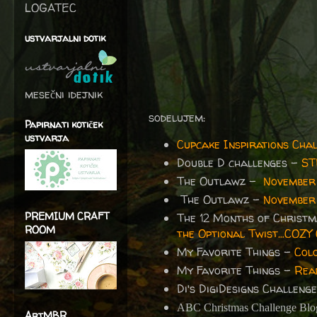
LOGATEC
ustvarjalni dotik
mesečni idejnik
sodelujem:
Papirnati kotiček
ustvarja
Cupcake Inspirations Cha
Double D challenges -
ST
The Outlawz -
November 
The Outlawz -
November
PREMIUM CRAFT
The 12 Months of Christ
ROOM
the Optional Twist…COZ
My Favorite Things -
Col
My Favorite Things -
Read
Di's DigiDesigns Challeng
ABC Christmas Challenge Blo
ArtMBR