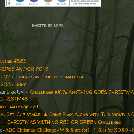
imejte se lepo!
llenge #583
RIPES AND/OR DOTS
2023 Progressive Freebie Challenge
 2023 Linky
mas Link Up -
Challenge #106: ANYTHING GOES CHRISTMA
Y CHRISTMAS
or Challenge 224
y, Set, Christmas!
🎄
Come Play Along with This Month's C
e -
CHRISTMAS WITH NO RED OR GREEN Challenge
g -
ABC Christmas Challenge - W & X are for? ' 'X is for XOXO - 