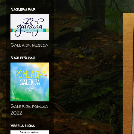
Najlepši par
Galerija meseca
Najlepši par
Galerija pomlad
2022
Vesela hiška