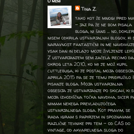
O meni
Tina Z.
tako kot že mnogi pred m
- jaz pa že ne bom pisala
bloga, ni šans ... no, dokler
nisem odkrila ustvarjalnih blogov, ki 
naravnost fantastični in me navdihuj
vsak dan in delajo moje življenje lepš
Z ustvarjanjem sem začela recimo da
okrog leta 2010, ko mi je mož kupil
cuttlebuga, ki je postal moja obsesija
aprila 2015 pa se je temu pridružilo 
pisanje bloga. Moja ustvarjalna
obsesija je ustvarjanje po skicah, ki 
moja izhodiščna točka navdiha, sicer p
nimam nekega prevladujočega
ustvarjalnega sloga. Kot pravim, se
rada igram s papirjem in spoznavam
različne tehnike pri tem – od CAS do
vintage, od akvarelnega sloga do