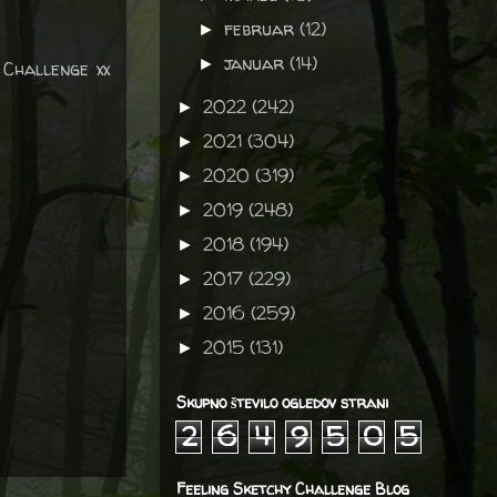
februar
(12)
►
januar
(14)
►
Challenge xx
2022
(242)
►
2021
(304)
►
2020
(319)
►
2019
(248)
►
2018
(194)
►
2017
(229)
►
2016
(259)
►
2015
(131)
►
Skupno število ogledov strani
2
6
4
9
5
0
5
Feeling Sketchy Challenge Blog