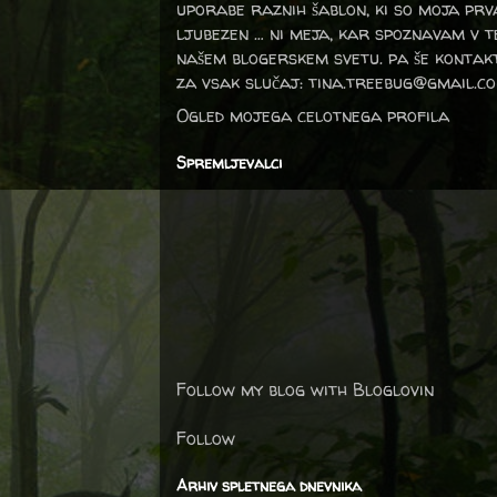
uporabe raznih šablon, ki so moja prv
ljubezen … ni meja, kar spoznavam v 
našem blogerskem svetu. pa še kontak
za vsak slučaj: tina.treebug@gmail.c
Ogled mojega celotnega profila
Spremljevalci
Follow my blog with Bloglovin
Follow
Arhiv spletnega dnevnika