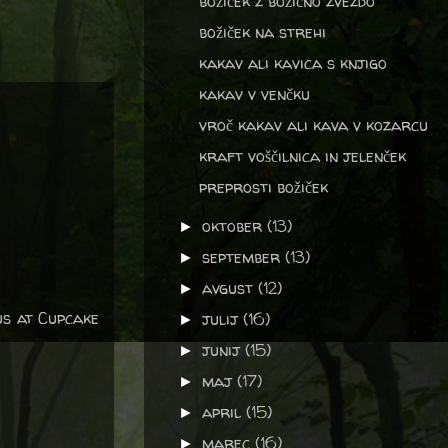
božiček z božično zvezdo
božiček na strehi
kakav ali kavica s knjigo
kakav v venčku
vroč kakav ali kava v kozarcu
kraft voščilnica in jelenček
preprosti božiček
oktober
(13)
►
september
(13)
►
avgust
(12)
►
us at Cupcake
julij
(16)
►
junij
(15)
►
maj
(17)
►
april
(15)
►
marec
(16)
►