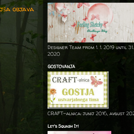
jša objava
Designer Team from 1. 1. 2019 until 31.
2020
GOSTOVANJA
CRAFT-alnica: junij 2016, avgust 20
Let's Squash It!