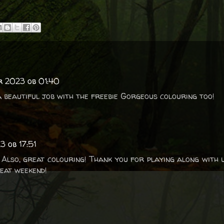
er 2023 ob 01:40
a beautiful job with the freebie Gorgeous colouring too!
3 ob 17:51
 Also, great colouring! Thank you for playing along with 
reat weekend!