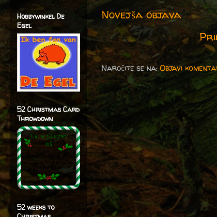
Novejša objava
Hobbywinkel De
Egel
Pri
Naročite se na:
Objavi komenta
52 Christmas Card
Throwdown
52 weeks to
Christmas