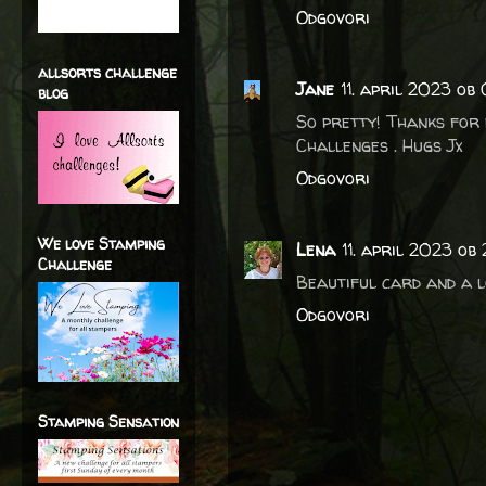
Odgovori
allsorts challenge
Jane
11. april 2023 ob
blog
So pretty! Thanks for 
Challenges . Hugs Jx
Odgovori
We love Stamping
Lena
11. april 2023 ob
Challenge
Beautiful card and a lo
Odgovori
Stamping Sensation