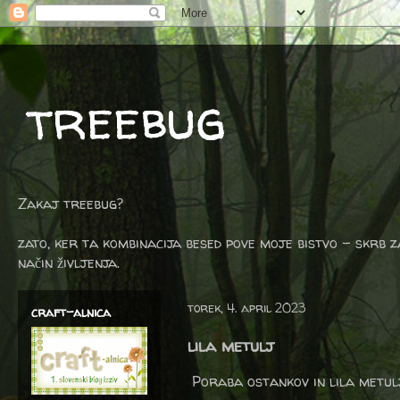
treebug
Zakaj treebug?
zato, ker ta kombinacija besed pove moje bistvo - skrb z
način življenja.
torek, 4. april 2023
craft-alnica
lila metulj
Poraba ostankov in lila metulj