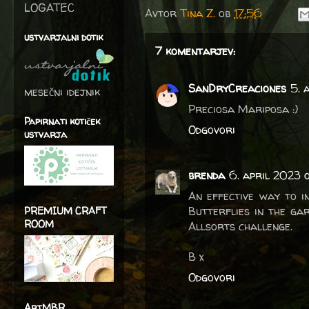
LOGATEC
Avtor
Tina Z.
ob
17:56
ustvarjalni dotik
7 komentarjev:
SanDryCreaciones
5. 
mesečni idejnik
Preciosa Mariposa :)
Papirnati kotiček
Odgovori
ustvarja
brenda
6. april 2023 
An effective way to i
Butterflies in the ga
PREMIUM CRAFT
ROOM
Allsorts challenge.
B x
Odgovori
ArtMBR