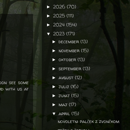
2026
(70)
►
2025
(111)
►
2024
(154)
►
2023
(171)
▼
december
(13)
►
november
(15)
►
oktober
(13)
►
september
(13)
►
avgust
(12)
►
soon see some
julij
(16)
►
rd with us at
junij
(15)
►
maj
(17)
►
april
(15)
▼
novoletni palček z zvončkom