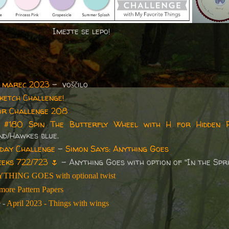
Imejte se lepo!
– marec 2023
- voščilo
ketch Challenge!
or Challenge 208
#180 Spin The Butterfly Wheel with H for Hidden 
nd/Hawkes blue.
day Challenge
-
Simon Says: Anything Goes
eks 722/723
🌷
- Anything Goes with option of "In the Spr
NYTHING GOES with optional twist
more Pattern Papers
 -
April 2023 - Things with wings