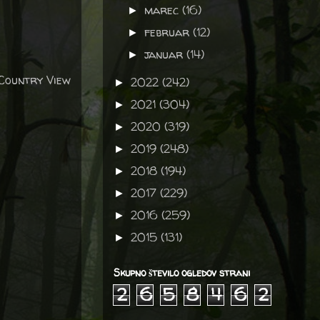
marec
(16)
►
februar
(12)
►
januar
(14)
►
 Country View
2022
(242)
►
2021
(304)
►
2020
(319)
►
2019
(248)
►
2018
(194)
►
2017
(229)
►
2016
(259)
►
2015
(131)
►
Skupno število ogledov strani
2
6
5
8
4
6
2