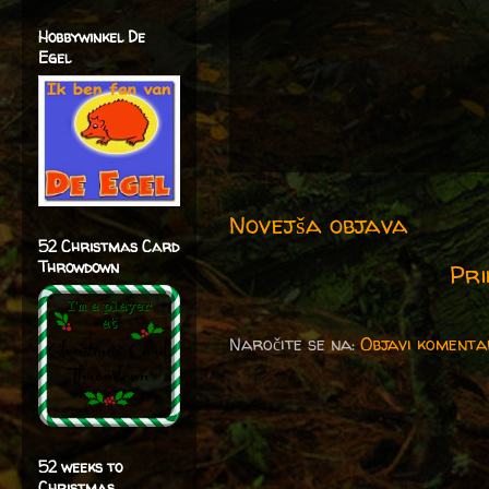
Hobbywinkel De
Egel
Novejša objava
52 Christmas Card
Throwdown
Pri
Naročite se na:
Objavi komenta
52 weeks to
Christmas