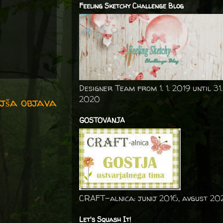
Feeling Sketchy Challenge Blog
Designer Team from 1. 1. 2019 until 31.
2020
jša objava
GOSTOVANJA
CRAFT-alnica: junij 2016, avgust 20
Let's Squash It!