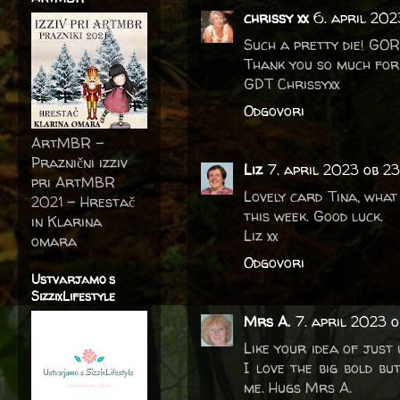
chrissy xx
6. april 202
Such a pretty die! GOR
Thank you so much for 
GDT Chrissyxx
Odgovori
ArtMBR -
Praznični izziv
Liz
7. april 2023 ob 2
pri ArtMBR
Lovely card Tina, what
2021 – Hrestač
this week. Good luck.
in Klarina
Liz xx
omara
Odgovori
Ustvarjamo s
SizzixLifestyle
Mrs A.
7. april 2023 o
Like your idea of just
I love the big bold bu
me. Hugs Mrs A.