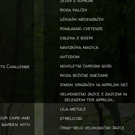
ježek s šopkom
roza palček
uživaški medenjaček
pomladno cvetenje
obleka z biseri
navijaška majica
avtodom
novoletni čarobni gozd
rts Challenge
roza božične snežinke
zimski srnjaček in aprilski dež
velikonočno jajce z zajcem in
zelenjem ter aprilsk...
lila metulj
your card and
strelicija
y garden with
črno-belo velikonočno jajce