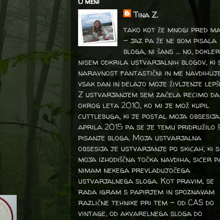
O meni
Tina Z.
tako kot že mnogi pred m
- jaz pa že ne bom pisala
bloga, ni šans ... no, dokler
nisem odkrila ustvarjalnih blogov, ki 
naravnost fantastični in me navdihuj
vsak dan in delajo moje življenje lepš
Z ustvarjanjem sem začela recimo da
okrog leta 2010, ko mi je mož kupil
cuttlebuga, ki je postal moja obsesija
aprila 2015 pa se je temu pridružilo 
pisanje bloga. Moja ustvarjalna
obsesija je ustvarjanje po skicah, ki 
moja izhodiščna točka navdiha, sicer p
nimam nekega prevladujočega
ustvarjalnega sloga. Kot pravim, se
rada igram s papirjem in spoznavam
različne tehnike pri tem – od CAS do
vintage, od akvarelnega sloga do