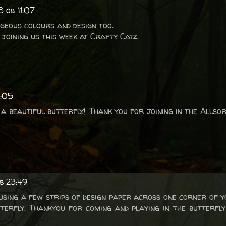
3 ob 11:07
geous colours and design too.
joining us this week at Crafty Catz.
3:05
 a beautiful butterfly! Thank you for joining in the Allso
b 23:49
 using a few strips of design paper across one corner of 
tterfly. Thankyou for coming and playing in the butterfl