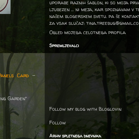
uporabe raznih šablon, ki so moja prv
ljubezen … ni meja, kar spoznavam v 
našem blogerskem svetu. pa še kontak
za vsak slučaj: tina.treebug@gmail.c
Ogled mojega celotnega profila
Spremljevalci
Panels Card
-
ing Garden"
Follow my blog with Bloglovin
Follow
Arhiv spletnega dnevnika