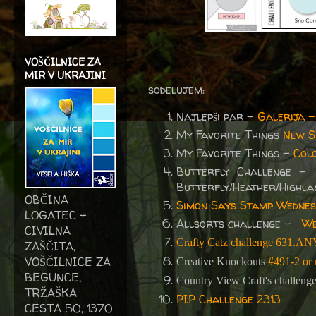
VOŠČILNICE ZA
MIR V UKRAJINI
sodelujem:
Najlepši par -
Galerija 
My Favorite Things
New S
My Favorite Things -
Col
Butterfly Challenge
-
Butterfly/Heather/Highla
OBČINA
Simon Says Stamp Wednes
LOGATEC -
Allsorts challenge -
We
CIVILNA
Crafty Catz challenge 631.A
ZAŠČITA,
VOŠČILNICE ZA
Creative Knockouts
#491-2 or 
BEGUNCE,
Country View Craft's challenge
TRŽAŠKA
PIP Challenge 2313
CESTA 50, 1370