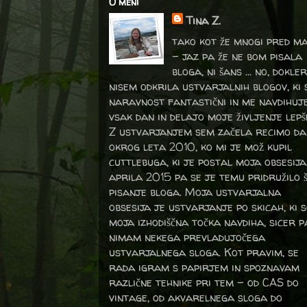
O meni
Tina Z.
tako kot že mnogi pred m
- jaz pa že ne bom pisala
bloga, ni šans ... no, dokler
nisem odkrila ustvarjalnih blogov, ki 
naravnost fantastični in me navdihuj
vsak dan in delajo moje življenje lepš
Z ustvarjanjem sem začela recimo da
okrog leta 2010, ko mi je mož kupil
cuttlebuga, ki je postal moja obsesija
aprila 2015 pa se je temu pridružilo 
pisanje bloga. Moja ustvarjalna
obsesija je ustvarjanje po skicah, ki 
moja izhodiščna točka navdiha, sicer p
nimam nekega prevladujočega
ustvarjalnega sloga. Kot pravim, se
rada igram s papirjem in spoznavam
različne tehnike pri tem – od CAS do
vintage, od akvarelnega sloga do