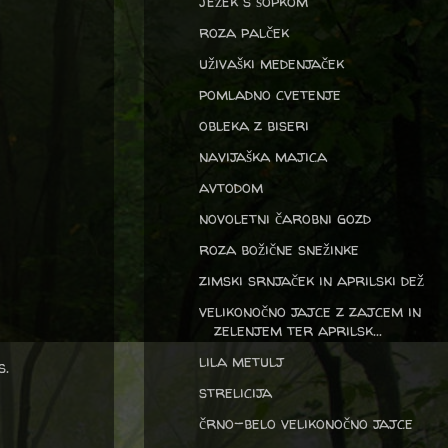
ježek s šopkom
roza palček
uživaški medenjaček
pomladno cvetenje
obleka z biseri
navijaška majica
avtodom
novoletni čarobni gozd
roza božične snežinke
zimski srnjaček in aprilski dež
velikonočno jajce z zajcem in
zelenjem ter aprilsk...
lila metulj
s.
strelicija
črno-belo velikonočno jajce