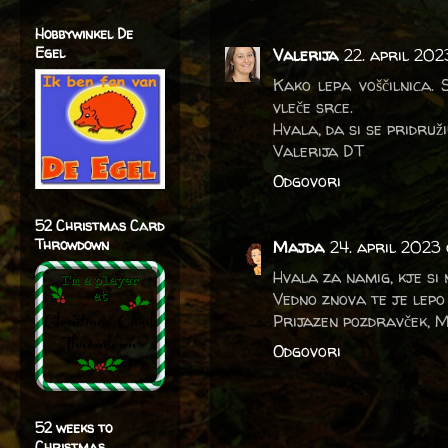
Hobbywinkel De
Egel
Valerija
22. april 202
Kako lepa voščilnica.
vleče srce.
Hvala, da si se pridruži
Valerija DT
Odgovori
52 Christmas Card
Throwdown
Majda
24. april 2023 
Hvala za namig, kje si 
Vedno znova te je lepo sr
Prijazen pozdravček, 
Odgovori
52 weeks to
Christmas