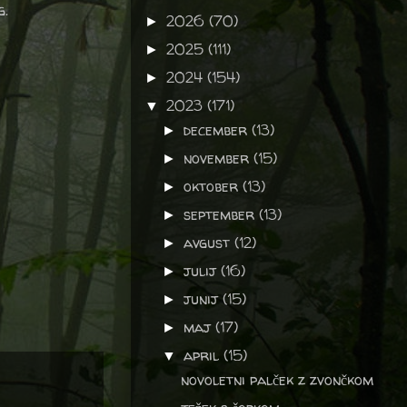
ng.
2026
(70)
►
2025
(111)
►
2024
(154)
►
2023
(171)
▼
december
(13)
►
november
(15)
►
oktober
(13)
►
september
(13)
►
avgust
(12)
►
julij
(16)
►
junij
(15)
►
maj
(17)
►
april
(15)
▼
novoletni palček z zvončkom