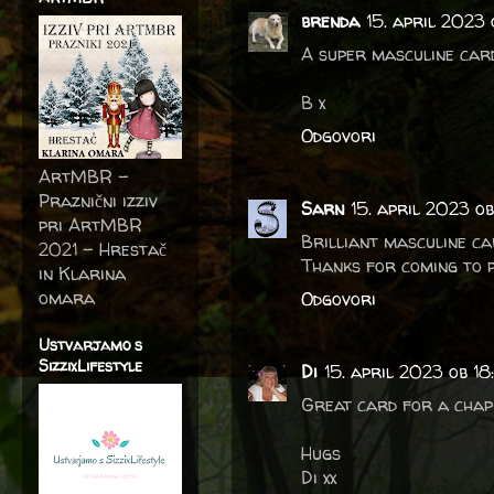
brenda
15. april 2023 
A super masculine card
B x
Odgovori
ArtMBR -
Praznični izziv
Sarn
15. april 2023 ob
pri ArtMBR
Brilliant masculine ca
2021 – Hrestač
Thanks for coming to p
in Klarina
omara
Odgovori
Ustvarjamo s
SizzixLifestyle
Di
15. april 2023 ob 18
Great card for a chap 
Hugs
Di xx