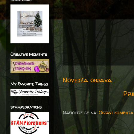
Creative Moments
Novejša objava
My Favorite Things
Pri
stamplorations
Naročite se na:
Objavi komenta