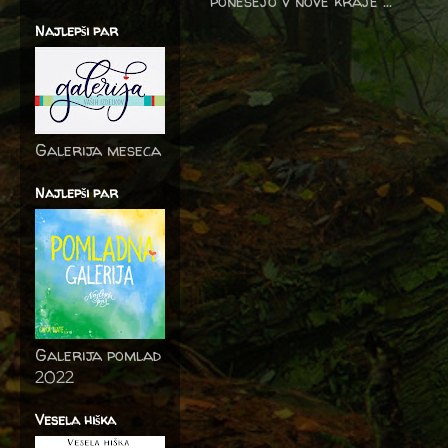
ponesejo v nove kraje ...
Najlepši par
Galerija meseca
Najlepši par
Galerija pomlad
2022
Vesela hiška