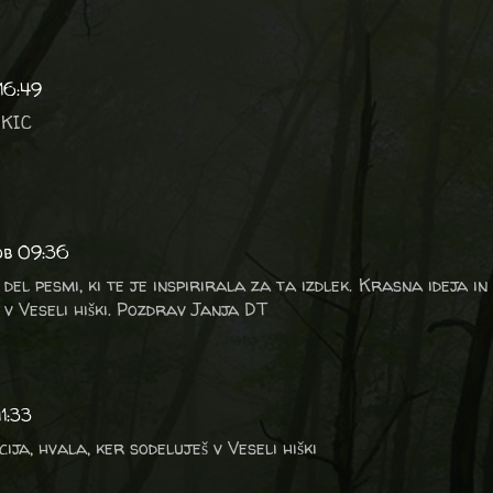
16:49
 KIC
 ob 09:36
 del pesmi, ki te je inspirirala za ta izdlek. Krasna ideja in 
 v Veseli hiški. Pozdrav Janja DT
1:33
ija, hvala, ker sodeluješ v Veseli hiški