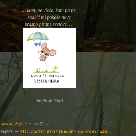
… kam me vleče, kam pa ne,
vsakič mi pokaže nove
krasno pisane svetove. …
imejte se lepo!
 april 2023
- voščilo
lenges -
KIC starts #178 Number on your card