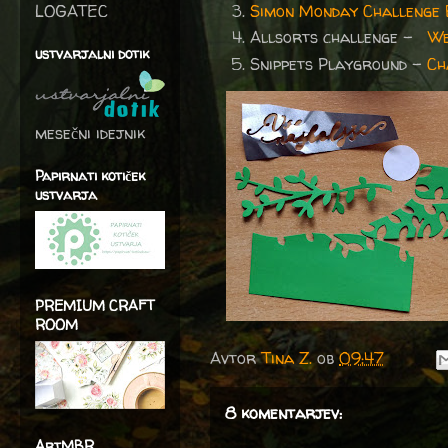
LOGATEC
Simon Monday Challenge 
Allsorts challenge -
We
ustvarjalni dotik
Snippets Playground -
Ch
mesečni idejnik
Papirnati kotiček
ustvarja
PREMIUM CRAFT
ROOM
Avtor
Tina Z.
ob
09:47
8 komentarjev:
ArtMBR