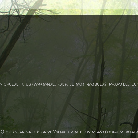
a okolje in ustvarjanje, kjer je moj najboljši prijatelj cu
-letnika naredila voščilnico z njegovim avtodomom. krasni