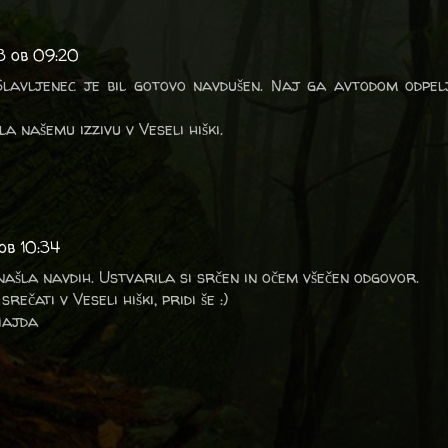
3 ob 09:20
 Slavljenec je bil gotovo navdušen. Naj ga avtodom odpe
la našemu izzivu v Veseli hiški.
ob 10:34
našla navdih. Ustvarila si srčen in očem všečen odgovor.
ečati v Veseli hiški, pridi še :)
Majda