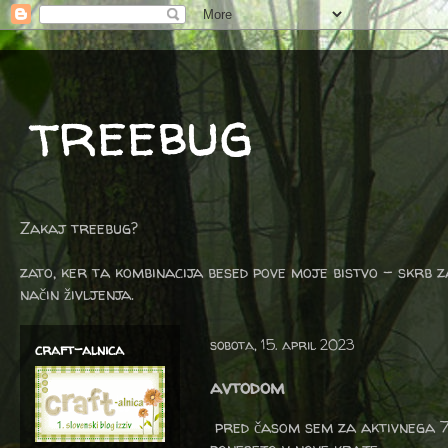
treebug
Zakaj treebug?
zato, ker ta kombinacija besed pove moje bistvo - skrb z
način življenja.
sobota, 15. april 2023
craft-alnica
avtodom
pred časom sem za aktivnega 70