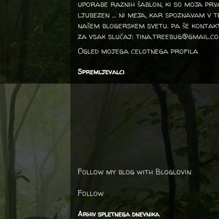
uporabe raznih šablon, ki so moja prv
ljubezen … ni meja, kar spoznavam v 
našem blogerskem svetu. pa še kontak
za vsak slučaj: tina.treebug@gmail.c
Ogled mojega celotnega profila
Spremljevalci
Follow my blog with Bloglovin
Follow
Arhiv spletnega dnevnika