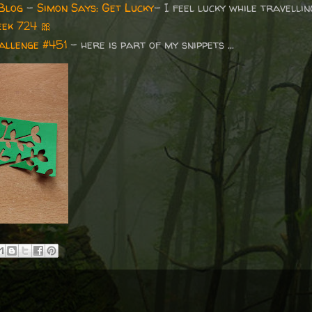
Blog
-
Simon Says: Get Lucky
- I feel lucky while travelli
ek 724
🎀
allenge #451
- here is part of my snippets ...