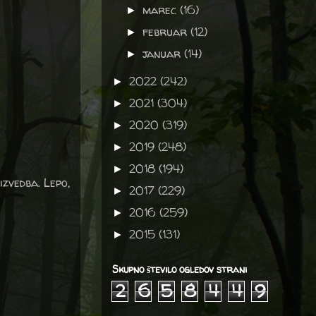
marec
(16)
►
februar
(12)
►
januar
(14)
►
2022
(242)
►
2021
(304)
►
2020
(319)
►
2019
(248)
►
2018
(194)
►
izvedba. Lepo,
2017
(229)
►
2016
(259)
►
2015
(131)
►
Skupno število ogledov strani
2
6
5
8
4
4
9