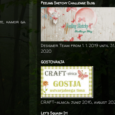
Feeling Sketchy Challenge Blog
lje, kamor ga
Designer Team from 1. 1. 2019 until 31.
2020
GOSTOVANJA
CRAFT-alnica: junij 2016, avgust 20
Let's Squash It!