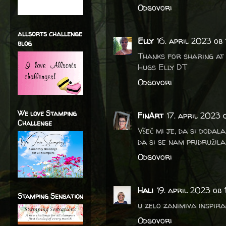
Odgovori
allsorts challenge
Elly
16. april 2023 ob 
blog
Thanks for sharing at
Hugs Elly DT
Odgovori
We love Stamping
FinArt
17. april 2023
Challenge
Všeč mi je, da si dodala
da si se nam pridružila
Odgovori
Hali
19. april 2023 ob 1
Stamping Sensation
u zelo zanimiva inspirac
Odgovori