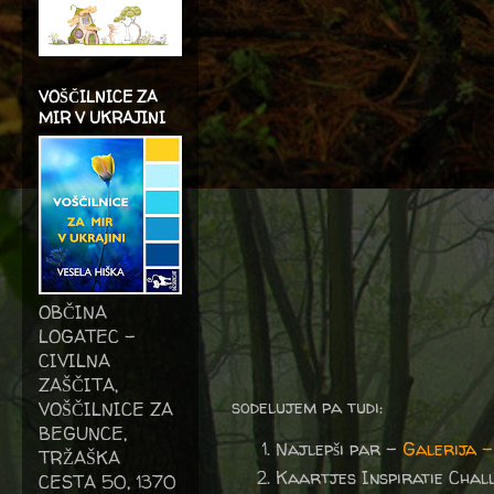
VOŠČILNICE ZA
MIR V UKRAJINI
OBČINA
LOGATEC -
CIVILNA
ZAŠČITA,
sodelujem pa tudi:
VOŠČILNICE ZA
BEGUNCE,
Najlepši par -
Galerija –
TRŽAŠKA
Kaartjes Inspiratie Chal
CESTA 50, 1370