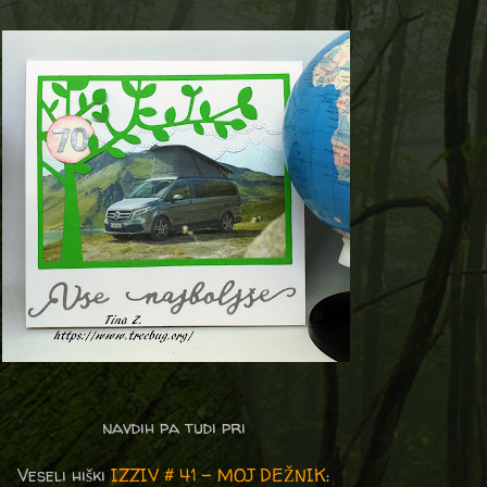
navdih pa tudi pri
Veseli hiški
IZZIV # 41 - MOJ DEŽNIK
: