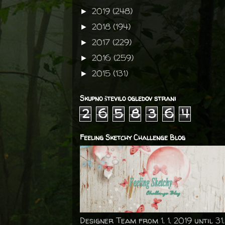
2019
(248)
►
2018
(194)
►
2017
(229)
►
2016
(259)
►
2015
(131)
►
Skupno število ogledov strani
2
6
5
8
3
6
4
Feeling Sketchy Challenge Blog
Designer Team from 1. 1. 2019 until 31.