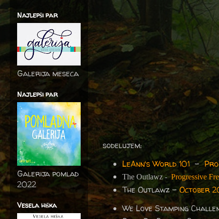
Najlepši par
Galerija meseca
Najlepši par
sodelujem:
LeAnn's World 101
-
Pro
Galerija pomlad
The Outlawz -
Progressive Fr
2022
The Outlawz -
October 2
Vesela hiška
We Love Stamping Challe