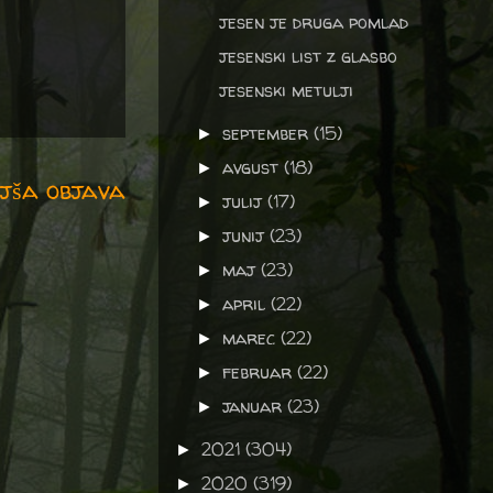
jesen je druga pomlad
jesenski list z glasbo
jesenski metulji
september
(15)
►
avgust
(18)
►
jša objava
julij
(17)
►
junij
(23)
►
maj
(23)
►
april
(22)
►
marec
(22)
►
februar
(22)
►
januar
(23)
►
2021
(304)
►
2020
(319)
►