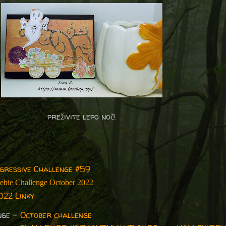
preživite lepo noč!
gressive Challenge #59
eebie Challenge October 2022
022 Linky
nge -
October challenge