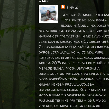
O meni
Tina Z.
tako kot že mnogi pred m
- jaz pa že ne bom pisala
bloga, ni šans ... no, dokler
nisem odkrila ustvarjalnih blogov, ki 
naravnost fantastični in me navdihuj
vsak dan in delajo moje življenje lepš
Z ustvarjanjem sem začela recimo da
okrog leta 2010, ko mi je mož kupil
cuttlebuga, ki je postal moja obsesija
aprila 2015 pa se je temu pridružilo 
pisanje bloga. Moja ustvarjalna
obsesija je ustvarjanje po skicah, ki 
moja izhodiščna točka navdiha, sicer p
nimam nekega prevladujočega
ustvarjalnega sloga. Kot pravim, se
rada igram s papirjem in spoznavam
različne tehnike pri tem – od CAS do
vintage, od akvarelnega sloga do