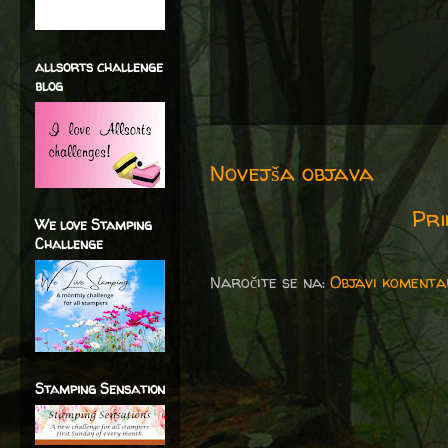
allsorts challenge
blog
Novejša objava
Pri
We love Stamping
Challenge
Naročite se na:
Objavi komenta
Stamping Sensation