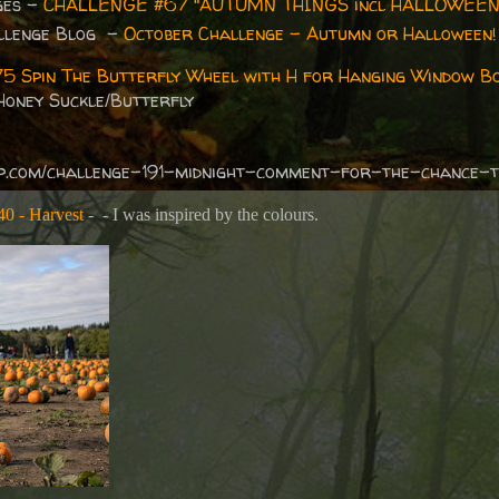
ges -
CHALLENGE #67 "AUTUMN THINGS incl HALLOWEEN
allenge Blog -
October Challenge - Autumn or Halloween!
75 Spin The Butterfly Wheel with H for Hanging Window Bo
 Honey Suckle/Butterfly
amp.com/challenge-191-midnight-comment-for-the-chance-t
40 - Harvest
- - I was inspired by the colours.