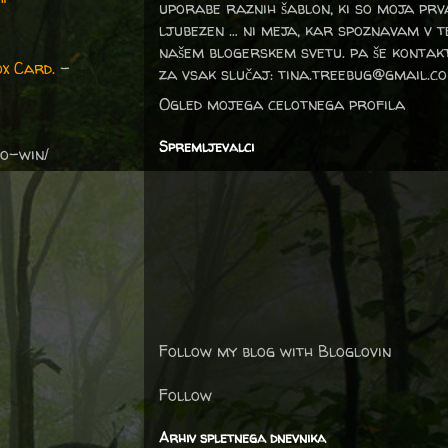
"
uporabe raznih šablon, ki so moja prv
ljubezen … ni meja, kar spoznavam v 
našem blogerskem svetu. pa še kontak
x Card.
-
za vsak slučaj: tina.treebug@gmail.c
Ogled mojega celotnega profila
Spremljevalci
o-win/
Follow my blog with Bloglovin
Follow
Arhiv spletnega dnevnika