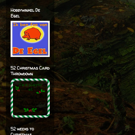
Hobbywinkel De
Egel
52 Christmas Card
Throwdown
52 weeks to
Christmas