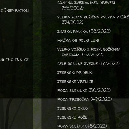
božična zvezda med drevesi
(55/2022)
e Inspiration
velika roza božična zvezda v CA
(54/2022)
zimska palčka (53/2022)
mačka ob polni luni
veliko voščilo z roza božičnimi
zvezdami (52/2022)
ng the fun at
bele božične zvezde (51/2022)
jesenski pridelki
jesenske vrtnice
roza snežinke (50/2022)
roza tresočka (49/2022)
jesensko okno
jesenske rože
roza snežak (48/2022)