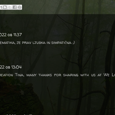
022 ob 11:37
matika, je prav ljubka in simpatična ;)
22 ob 13:04
eation Tina, many thanks for sharing with us at We L