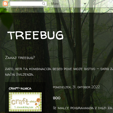
treebug
Zakaj treebug?
zato, ker ta kombinacija besed pove moje bistvo - skrb z
način življenja.
ponedeljek, 31. oktober 2022
craft-alnica
boo
še malce poigravanja z digji za 