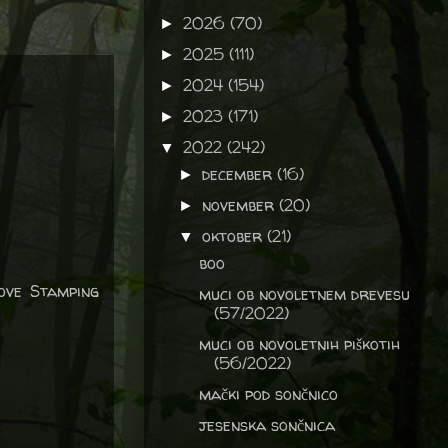
2026
(70)
►
2025
(111)
►
2024
(154)
►
2023
(171)
►
2022
(242)
▼
december
(16)
►
november
(20)
►
oktober
(21)
▼
boo
ove Stamping
muci ob novoletnem drevesu
(57/2022)
muci ob novoletnih piškotih
(56/2022)
mački pod sončnico
jesenska sončnica