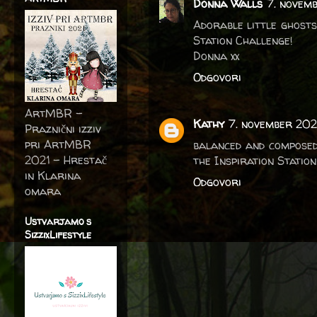
Donna Walls
7. novemb
Adorable little ghosts
Station Challenge!
Donna xx
Odgovori
ArtMBR -
Kathy
7. november 2022
Praznični izziv
pri ArtMBR
balanced and composed 
2021 – Hrestač
the Inspiration Station
in Klarina
Odgovori
omara
Ustvarjamo s
SizzixLifestyle