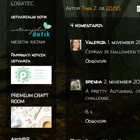
LOGATEC
Avtor
Tina Z.
ob
20:56
ustvarjalni dotik
4 komentarji:
mesečni idejnik
Valerija
1. november 2
Čeprav je Halloween te
Papirnati kotiček
Odgovori
ustvarja
brenda
2. november 20
A pretty Autumnal cr
PREMIUM CRAFT
challenge.
ROOM
B x
Odgovori
ArtMBR