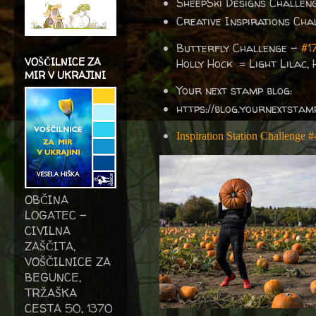
SheepSki Designs Challen
Creative Inspirations Ch
Butterfly Challenge
-
#1
VOŠČILNICE ZA
Holly Hock = Light Lilac,
MIR V UKRAJINI
Your next stamp blog:
https://blog.yournextst
Inspiration Station Challenge #
OBČINA
LOGATEC -
CIVILNA
ZAŠČITA,
VOŠČILNICE ZA
BEGUNCE,
TRŽAŠKA
CESTA 50, 1370