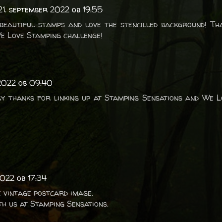
21. september 2022 ob 19:55
, beautiful stamps and love the stencilled background! T
We Love Stamping challenge!
2022 ob 09:40
ay thanks for linking up at Stamping Sensations and We 
022 ob 17:34
e vintage postcard image.
h us at Stamping Sensations.