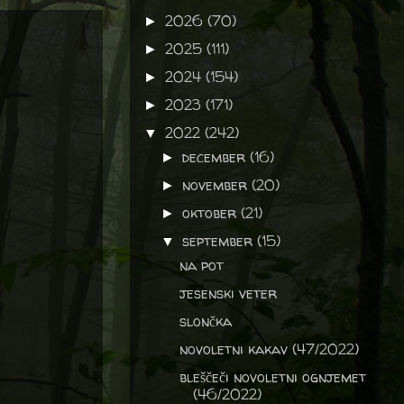
2026
(70)
►
2025
(111)
►
2024
(154)
►
2023
(171)
►
2022
(242)
▼
december
(16)
►
november
(20)
►
oktober
(21)
►
september
(15)
▼
na pot
jesenski veter
slončka
novoletni kakav (47/2022)
bleščeči novoletni ognjemet
(46/2022)