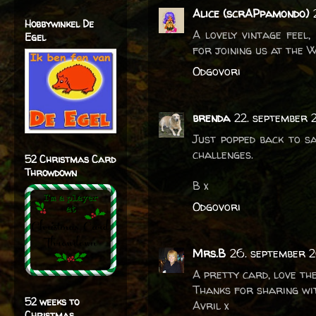
Alice (scrAPpamondo)
Hobbywinkel De
A lovely vintage feel
Egel
for joining us at the 
Odgovori
brenda
22. september 
Just popped back to s
challenges.
52 Christmas Card
Throwdown
B x
Odgovori
Mrs.B
26. september 2
A pretty card, love th
Thanks for sharing wit
52 weeks to
Avril x
Christmas