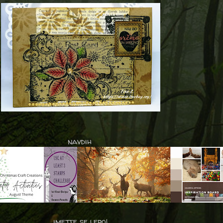
navdih
imejte se lepo!