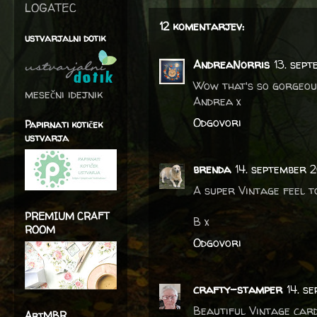
LOGATEC
12 komentarjev:
ustvarjalni dotik
AndreaNorris
13. sep
Wow that's so gorgeou
mesečni idejnik
Andrea x
Odgovori
Papirnati kotiček
ustvarja
brenda
14. september 
A super Vintage feel to
PREMIUM CRAFT
B x
ROOM
Odgovori
crafty-stamper
14. s
Beautiful Vintage car
ArtMBR