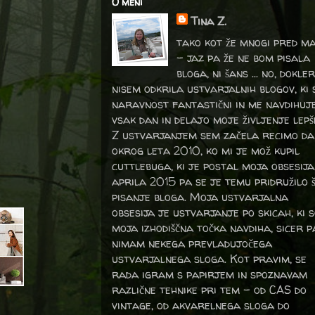
O meni
Tina Z.
tako kot že mnogi pred m
- jaz pa že ne bom pisala
bloga, ni šans ... no, dokler
nisem odkrila ustvarjalnih blogov, ki 
naravnost fantastični in me navdihuj
vsak dan in delajo moje življenje lepš
Z ustvarjanjem sem začela recimo da
okrog leta 2010, ko mi je mož kupil
cuttlebuga, ki je postal moja obsesija
aprila 2015 pa se je temu pridružilo 
pisanje bloga. Moja ustvarjalna
obsesija je ustvarjanje po skicah, ki 
moja izhodiščna točka navdiha, sicer p
nimam nekega prevladujočega
ustvarjalnega sloga. Kot pravim, se
rada igram s papirjem in spoznavam
različne tehnike pri tem – od CAS do
vintage, od akvarelnega sloga do