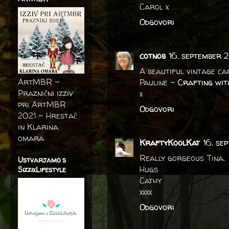
Carol x
Odgovori
cotnob
16. september 
A beautiful vintage car
ArtMBR -
Pauline -
Crafting wit
Praznični izziv
x
pri ArtMBR
Odgovori
2021 – Hrestač
in Klarina
omara
KraftyKoolKat
16. se
Really gorgeous Tina.
Ustvarjamo s
Hugs
SizzixLifestyle
Cathy
xxxx
Odgovori