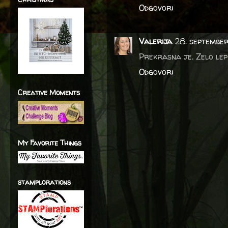
Odgovori
Valerija
28. septembe
Prekrasna je. Zelo lep 
Odgovori
Creative Moments
My Favorite Things
stamplorations