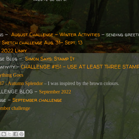
ns -
August Challenge - Winter Activities
- sending greet
Sketch challenge Aug. 31- Sept. 13
 2022 Linky
nge Blog -
Simon Says: Stamp It
ativity -
CHALLENGE #151 - USE AT LEAST THREE STAM
ything Goes
#37 - Autumn Splendor
– I was inspired by the brown colours.
LLENGE BLOG -
September 2022
nge -
September challenge
ember challenge