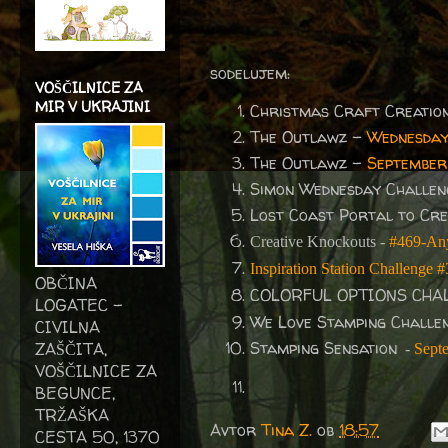
sodelujem:
VOŠČILNICE ZA
MIR V UKRAJINI
Christmas Craft Creatio
The Outlawz -
Wednesday 
The Outlawz -
September
Simon Wednesday Challe
Lost Coast Portal to Cre
Creative Knockouts -
#469-An
Inspiration Station Challenge 
OBČINA
COLORFUL OPTIONS CHA
LOGATEC -
We Love Stamping Challe
CIVILNA
Stamping Sensation
ZAŠČITA,
-
Sept
VOŠČILNICE ZA
BEGUNCE,
TRŽAŠKA
Avtor
Tina Z.
ob
18:57
CESTA 50, 1370