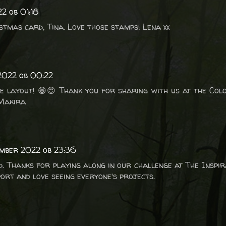
2 ob 01:18
stmas card, Tina. Love those stamps! Lena xx
 2022 ob 00:22
e layout! 😁😍 Thank you for sharing with us at the Col
 Makira
ember 2022 ob 23:36
. Thanks for playing along in our challenge at The Inspira
ort and love seeing everyone's projects.