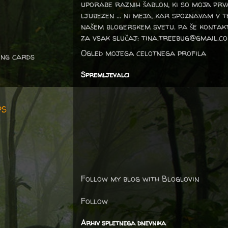
uporabe raznih šablon, ki so moja prv
ljubezen … ni meja, kar spoznavam v 
našem blogerskem svetu. pa še kontak
za vsak slučaj: tina.treebug@gmail.c
Ogled mojega celotnega profila
ing cards
Spremljevalci
PS
Follow my blog with Bloglovin
Follow
Arhiv spletnega dnevnika