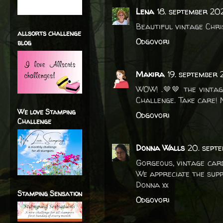
Lena
18. september 202
Beautiful vintage Chri
allsorts challenge
Odgovori
blog
Makira
19. september
WOW! .🤎🤎 the vintag
Challenge. Take care!
We love Stamping
Odgovori
Challenge
Donna Walls
20. sept
Gorgeous, vintage card
We appreciate the supp
Donna xx
Stamping Sensation
Odgovori