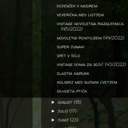
dojenček v modrem
veverička med listjem
vintage novoletna razglednica
(45/2022)
novoletni pointilizem (44/2022)
super junaki
spet v šolo
vintage doma za božič (43/2022)
slastni agrumi
kolibrij med bujnim cvetjem
silhueta ptiča
avgust
(18)
►
julij
(17)
►
junij
(23)
►