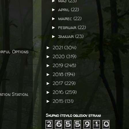
maj
(23)
►
april
(22)
►
marec
(22)
►
februar
(22)
►
januar
(23)
►
2021
(304)
►
orful Options
2020
(319)
►
2019
(248)
►
2018
(194)
►
2017
(229)
►
2016
(259)
►
tion Station.
2015
(131)
►
Skupno število ogledov strani
2
6
5
5
9
1
0