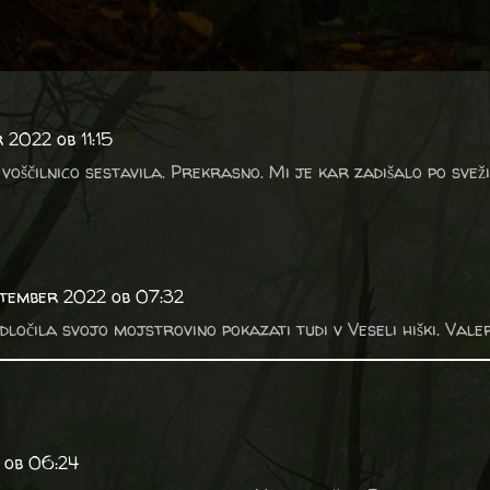
 2022 ob 11:15
 voščilnico sestavila. Prekrasno. Mi je kar zadišalo po sveži
ptember 2022 ob 07:32
odločila svojo mojstrovino pokazati tudi v Veseli hiški. Vale
2 ob 06:24