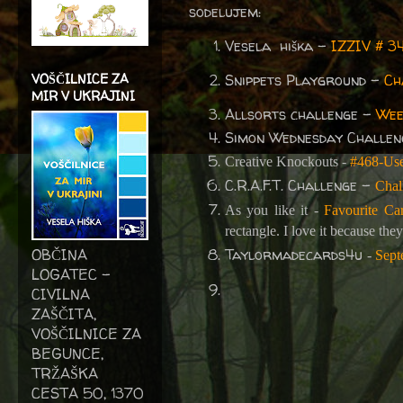
sodelujem:
Vesela hiška -
IZZIV # 3
VOŠČILNICE ZA
Snippets Playground -
Ch
MIR V UKRAJINI
Allsorts challenge -
Wee
Simon Wednesday Challen
Creative Knockouts -
#468-Use
C.R.A.F.T. Challenge -
Chal
As you like it -
Favourite C
rectangle. I love it because the
OBČINA
Taylormadecards4u
-
Sept
LOGATEC -
CIVILNA
ZAŠČITA,
VOŠČILNICE ZA
BEGUNCE,
TRŽAŠKA
CESTA 50, 1370