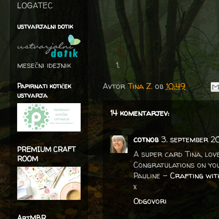
LOGATEC
ustvarjalni dotik
mesečni idejnik
Avtor
Tina Z.
ob
10:49
Papirnati kotiček
ustvarja
14 komentarjev:
cotnob
3. september 20
PREMIUM CRAFT
A super card Tina, love
ROOM
Congratulations on you
Pauline -
Crafting wit
x
Odgovori
ArtMBR