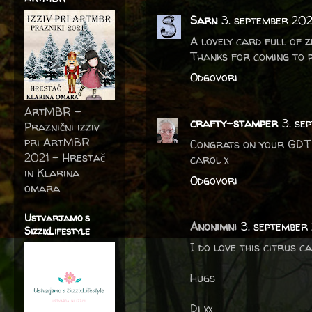
Sarn
3. september 202
A lovely card full of z
Thanks for coming to p
Odgovori
ArtMBR -
crafty-stamper
3. se
Praznični izziv
pri ArtMBR
Congrats on your GDT s
2021 – Hrestač
carol x
in Klarina
Odgovori
omara
Ustvarjamo s
Anonimni
3. september
SizzixLifestyle
I do love this citrus 
Hugs
Di xx