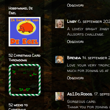
Odgovori
Hobbywinkel De
Egel
Linby
6. september 202
A lovely bright zing
Allsorts challenge.
Odgovori
52 Christmas Card
Brenda
14. september 
Throwdown
Love your very tropi
much for joining us at 
Odgovori
As.I.Do.Rodos.
17. sep
Gorgeous card.
52 weeks to
Thank you for joining
Christmas