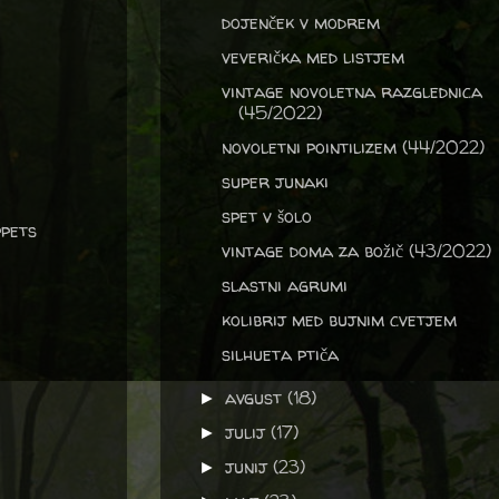
dojenček v modrem
veverička med listjem
vintage novoletna razglednica
(45/2022)
novoletni pointilizem (44/2022)
super junaki
spet v šolo
ppets
vintage doma za božič (43/2022)
slastni agrumi
kolibrij med bujnim cvetjem
silhueta ptiča
avgust
(18)
►
julij
(17)
►
junij
(23)
►