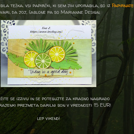
ila težka. vsi papirčki, ki sem jih uporabila, so iz
Papirnate
tvari, da joj, šablone pa so Marianne Design.
žite se izzivu in se potegujte za krasno nagrado
rajenki prejmeta darilni bon v vrednosti 15 EUR
!
lep vikend!