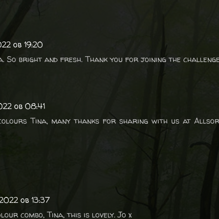
022 ob 19:20
a. So bright and fresh. Thank you for joining the challeng
022 ob 08:41
colours Tina, many thanks for sharing with us at Allso
2022 ob 13:37
our combo, Tina, this is lovely. Jo x