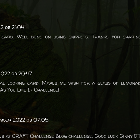
2 ob 21:04
y card. Well done on using snippets. Thanks for sharin
2022 ob 20:47
cal looking card! Makes me wish for a glass of lemonad
As You Like It Challenge!
tember 2022 ob 07:05
 us at CRAFT Challenge Blog challenge. Good luck Ginny D