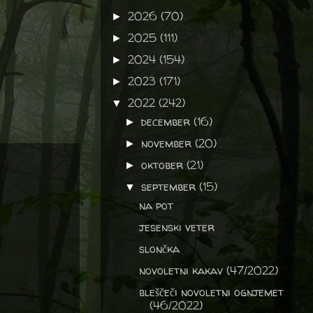
2026
(70)
►
2025
(111)
►
2024
(154)
►
2023
(171)
►
2022
(242)
▼
december
(16)
►
november
(20)
►
oktober
(21)
►
september
(15)
▼
na pot
jesenski veter
slončka
novoletni kakav (47/2022)
bleščeči novoletni ognjemet
(46/2022)