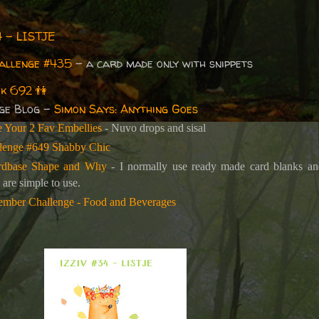
4 - LISTJE
allenge #435
- a card made only with snippets
k 692
👫
ge Blog -
Simon Says: Anything Goes
 Your 2 Fav Embellies
- Nuvo drops and sisal
lenge #649 Shabby Chic
ardbase Shape and Why
- I normally use ready made card blanks an
y are simple to use.
ember Challenge - Food and Beverages