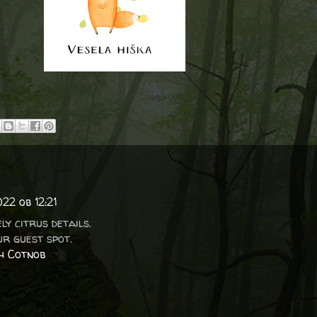
22 ob 12:21
ly citrus details.
r guest spot.
h Cotnob