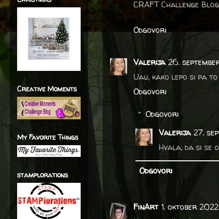
CRAFT Challenge Blog
Odgovori
Valerija
26. september
Uau, kako lepo si pa to
Creative Moments
Odgovori
Odgovori
Valerija
27. se
My Favorite Things
Hvala, da si se 
Odgovori
stamplorations
FinArt
1. oktober 202