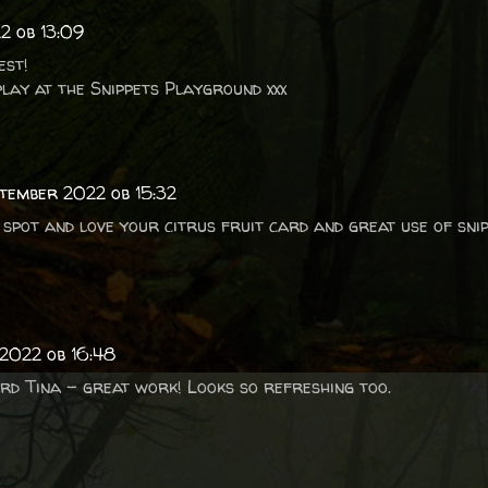
2 ob 13:09
est!
lay at the Snippets Playground xxx
ptember 2022 ob 15:32
pot and love your citrus fruit card and great use of sni
 2022 ob 16:48
card Tina - great work! Looks so refreshing too.