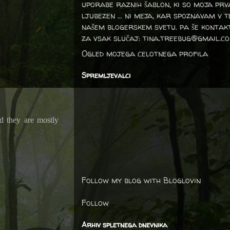
uporabe raznih šablon, ki so moja prv
ljubezen … ni meja, kar spoznavam v 
našem blogerskem svetu. pa še kontak
za vsak slučaj: tina.treebug@gmail.c
Ogled mojega celotnega profila
Spremljevalci
d they are mostly
Follow my blog with Bloglovin
Follow
Arhiv spletnega dnevnika