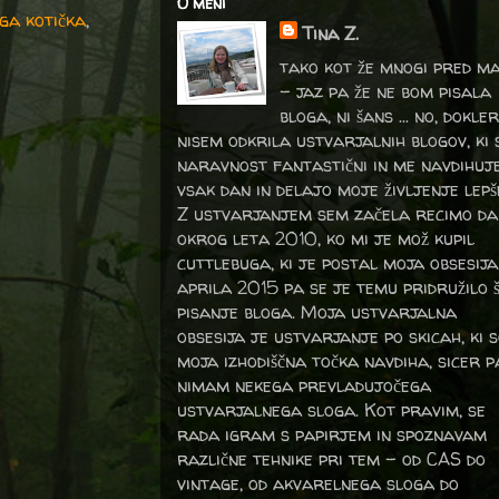
O meni
ga kotička
,
Tina Z.
tako kot že mnogi pred m
- jaz pa že ne bom pisala
bloga, ni šans ... no, dokler
nisem odkrila ustvarjalnih blogov, ki 
naravnost fantastični in me navdihuj
vsak dan in delajo moje življenje lepš
Z ustvarjanjem sem začela recimo da
okrog leta 2010, ko mi je mož kupil
cuttlebuga, ki je postal moja obsesija
aprila 2015 pa se je temu pridružilo 
pisanje bloga. Moja ustvarjalna
obsesija je ustvarjanje po skicah, ki 
moja izhodiščna točka navdiha, sicer p
nimam nekega prevladujočega
ustvarjalnega sloga. Kot pravim, se
rada igram s papirjem in spoznavam
različne tehnike pri tem – od CAS do
vintage, od akvarelnega sloga do