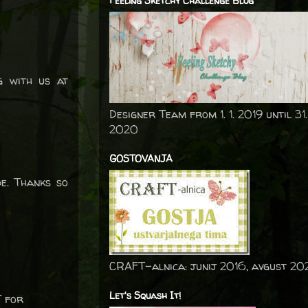
Feeling Sketchy Challenge Blog
g with us at
Designer Team from 1. 1. 2019 until 31.
2020
GOSTOVANJA
e. Thanks so
CRAFT-alnica: junij 2016, avgust 20
Let's Squash It!
T for