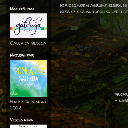
ker obožujem agrume, izbira ni b
Najlepši par
kjer se skriva toooliko lepih s
Galerija meseca
Najlepši par
pridru
- n
ag
Galerija pomlad
2022
Vesela hiška