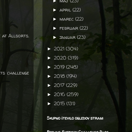
maj
(23)
►
april
(22)
►
marec
(22)
►
februar
(22)
►
e at Allsorts.
januar
(23)
►
2021
(304)
►
2020
(319)
►
2019
(248)
►
rts challenge
2018
(194)
►
2017
(229)
►
2016
(259)
►
2015
(131)
►
Skupno število ogledov strani