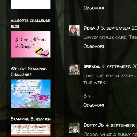
Odgovori
allsorts challenge
blog
Dena J
3. september 2
Lovely citrus card, Tin
Odgovori
brenda
4. september 2
We love Stamping
Challenge
Love the fresh zesty 
this week.
B x
Odgovori
Stamping Sensation
Dotty Jo
4. september 
Ooooo, what a sunny col