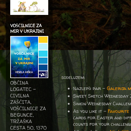
VOŠČILNICE ZA
MIR V UKRAJINI
sodelujem:
OBČINA
Najlepši par -
Galerija 
LOGATEC -
CIVILNA
Sweet Sketch Wednesday 
ZAŠČITA,
Simon Wednesday Challe
VOŠČILNICE ZA
As you like it -
Favourite
BEGUNCE,
cards for Easter and diffe
TRŽAŠKA
counts for your challenge.
CESTA 50, 1370