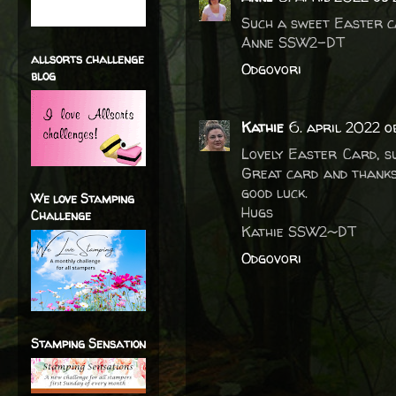
Such a sweet Easter c
Anne SSW2-DT
allsorts challenge
Odgovori
blog
Kathie
6. april 2022 o
Lovely Easter Card, s
Great card and thanks
good luck.
We love Stamping
Hugs
Challenge
Kathie SSW2~DT
Odgovori
Stamping Sensation