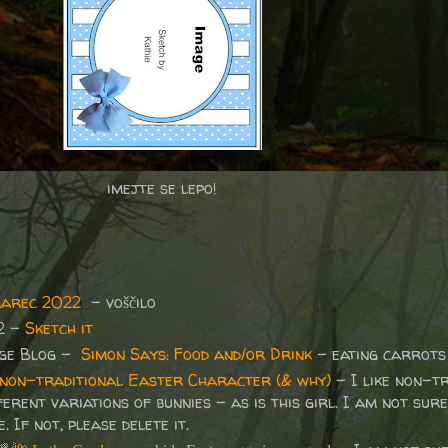
imejte se lepo!
marec 2022
– voščilo
2 -
Sketch it
nge Blog -
Simon Says: Food and/or Drink
- eating carrots 
 non-traditional Easter Character (& why)
- I like non-t
rent variations of bunnies - as is this girl. I am not sure 
 If not, please delete it.