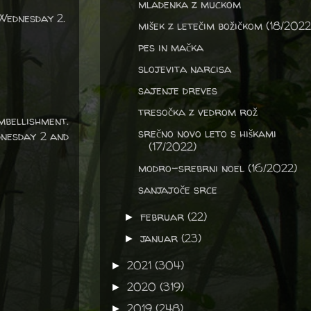
mladenka z muckom
Wednesday 2.
mišek z letečim božičkom (18/2022
pes in mačka
slojevita narcisa
sajenje dreves
tresočka z vedrom rož
mbellishment.
srečno novo leto s hiškami
dnesday 2 and
(17/2022)
modro-srebrni noel (16/2022)
sanjajoče srce
februar
(22)
►
januar
(23)
►
2021
(304)
►
2020
(319)
►
2019
(248)
►