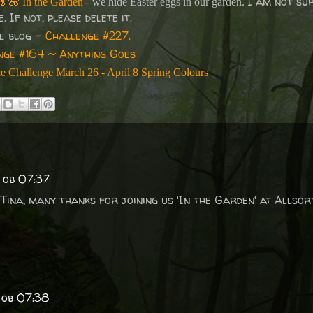
I am not sur
🥬🌺
In the Garden
- we hide Easter eggs in our garden.
 If not, please delete it.
ge blog -
Challenge #227.
nge #164 ~ Anything Goes
 Challenge March 26 - April 8 Spring Colours
 ob 07:37
Tina, many thanks for joining us 'In the Garden' at Allsor
 ob 07:38