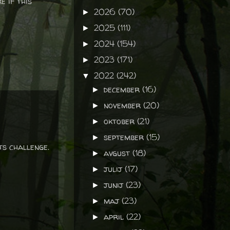
e if this
2026
(70)
►
2025
(111)
►
2024
(154)
►
2023
(171)
►
2022
(242)
▼
december
(16)
►
november
(20)
►
oktober
(21)
►
september
(15)
►
ts challenge.
avgust
(18)
►
julij
(17)
►
junij
(23)
►
maj
(23)
►
april
(22)
►