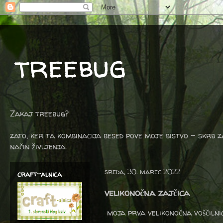
treebug
Zakaj treebug?
zato, ker ta kombinacija besed pove moje bistvo - skrb z
način življenja.
sreda, 30. marec 2022
craft-alnica
velikonočna zajčica
moja prva velikonočna voščilni