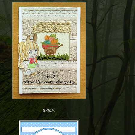
skica