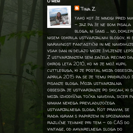
O meni
Tina Z.
tako kot že mnogi pred m
- jaz pa že ne bom pisala
bloga, ni šans ... no, dokler
nisem odkrila ustvarjalnih blogov, ki 
naravnost fantastični in me navdihuj
vsak dan in delajo moje življenje lepš
Z ustvarjanjem sem začela recimo da
okrog leta 2010, ko mi je mož kupil
cuttlebuga, ki je postal moja obsesija
aprila 2015 pa se je temu pridružilo 
pisanje bloga. Moja ustvarjalna
obsesija je ustvarjanje po skicah, ki 
moja izhodiščna točka navdiha, sicer p
nimam nekega prevladujočega
ustvarjalnega sloga. Kot pravim, se
rada igram s papirjem in spoznavam
različne tehnike pri tem – od CAS do
vintage, od akvarelnega sloga do