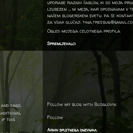
uporabe raznih šablon, ki so moja prv
ljubezen … ni meja, kar spoznavam v 
našem blogerskem svetu. pa še kontak
za vsak slučaj: tina.treebug@gmail.c
Ogled mojega celotnega profila
Spremljevalci
Follow my blog with Bloglovin
and eggs.
raditional
Follow
if this
Arhiv spletnega dnevnika