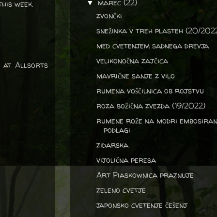
marec
(22)
his week.
▼
zvončki
snežinka v treh plasteh (20/202
med cvetenjem sadnega drevja
velikonočna zajčica
 at Allsorts
mavrične sanje z vilo
rumena voščilnica ob rojstvu
roza božična zvezda (19/2022)
rumene rože na modri embosiran
podlagi
zidarska
vijolična peresa
Art Piaskownica praznuje
zeleno cvetje
japonsko cvetenje češenj