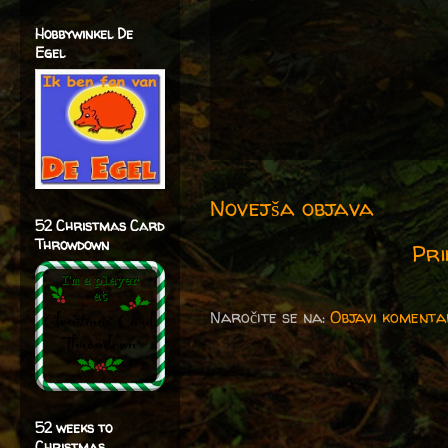
Hobbywinkel De
Egel
Novejša objava
52 Christmas Card
Throwdown
Pri
Naročite se na:
Objavi komenta
52 weeks to
Christmas