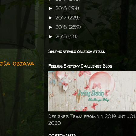
2018
(194)
►
2017
(229)
►
2016
(259)
►
2015
(131)
►
Skupno število ogledov strani
jša objava
Feeling Sketchy Challenge Blog
Designer Team from 1. 1. 2019 until 31.
2020
GOSTOVANJA