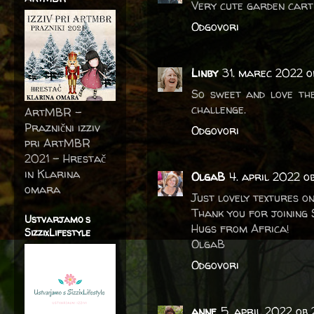
Very cute garden cart 
Odgovori
Linby
31. marec 2022 o
So sweet and love the
challenge.
ArtMBR -
Praznični izziv
Odgovori
pri ArtMBR
2021 – Hrestač
in Klarina
OlgaB
4. april 2022 o
omara
Just lovely textures o
Thank you for joining
Ustvarjamo s
Hugs from Africa!
SizzixLifestyle
OlgaB
Odgovori
anne
5. april 2022 ob 2