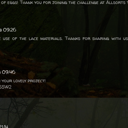
of eggs! Thank you for joining the challenge at Allsorts t
b 09:26
 use of the lace materials. Thanks for sharing with us
b 09:46
n your lovely project!
 SSW2
1:14