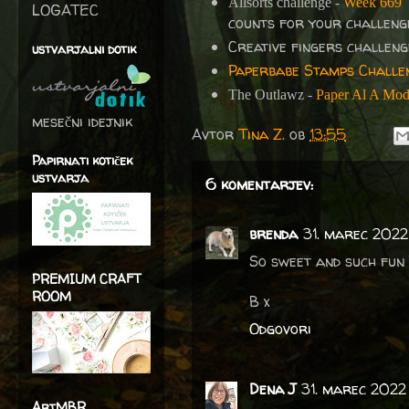
Allsorts challenge -
Week 669
LOGATEC
counts for your challenge.
Creative fingers challen
ustvarjalni dotik
Paperbabe Stamps Challe
The Outlawz -
Paper Al A Mode
mesečni idejnik
Avtor
Tina Z.
ob
13:55
Papirnati kotiček
ustvarja
6 komentarjev:
brenda
31. marec 2022
So sweet and such fun 
PREMIUM CRAFT
ROOM
B x
Odgovori
Dena J
31. marec 2022
ArtMBR