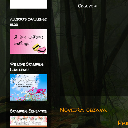
Odgovori
allsorts challenge
blog
We love Stamping
Challenge
Novejša objava
Stamping Sensation
Pri