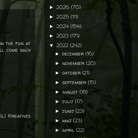
2026
(70)
►
2025
(111)
►
2024
(154)
►
2023
(171)
►
in the fun at
2022
(242)
▼
’ll come back
december
(16)
►
november
(20)
►
oktober
(21)
►
september
(15)
►
avgust
(18)
►
julij
(17)
►
junij
(23)
►
l) Kreatives
maj
(23)
►
april
(22)
►