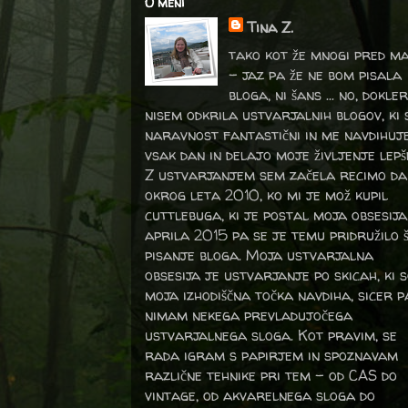
O meni
Tina Z.
tako kot že mnogi pred m
- jaz pa že ne bom pisala
bloga, ni šans ... no, dokler
nisem odkrila ustvarjalnih blogov, ki 
naravnost fantastični in me navdihuj
vsak dan in delajo moje življenje lepš
Z ustvarjanjem sem začela recimo da
okrog leta 2010, ko mi je mož kupil
cuttlebuga, ki je postal moja obsesija
aprila 2015 pa se je temu pridružilo 
pisanje bloga. Moja ustvarjalna
obsesija je ustvarjanje po skicah, ki 
moja izhodiščna točka navdiha, sicer p
nimam nekega prevladujočega
ustvarjalnega sloga. Kot pravim, se
rada igram s papirjem in spoznavam
različne tehnike pri tem – od CAS do
vintage, od akvarelnega sloga do