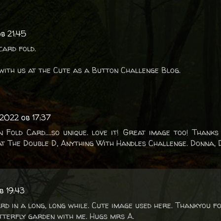
b 21:45
card fold.
with us at the Cute as a Button Challenge Blog.
 2022 ob 17:37
 Fold Card....so unique. love it! Great image too! Thank
at The Double D, Anything With Handles Challenge. Donna,
b 19:43
rd in a long, long while. Cute image used here. Thankyou f
utterfly garden with me. Hugs mrs A.