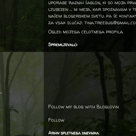
uporabe raznih šablon, ki so moja prv
ljubezen … ni meja, kar spoznavam v 
našem blogerskem svetu. pa še kontak
za vsak slučaj: tina.treebug@gmail.c
Ogled mojega celotnega profila
Spremljevalci
–
Follow my blog with Bloglovin
Follow
Arhiv spletnega dnevnika