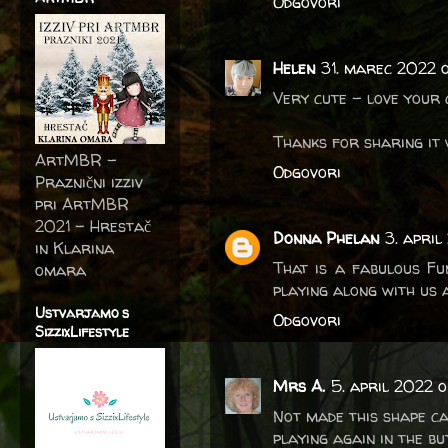
Odgovori
Helen
31. marec 2022 o
Very cute - love your 
Thanks for sharing it 
ArtMBR -
Odgovori
Praznični izziv
pri ArtMBR
2021 – Hrestač
Donna Phelan
3. april
in Klarina
That is a fabulous Fun
omara
playing along with us 
Ustvarjamo s
Odgovori
SizzixLifestyle
Mrs A.
5. april 2022 o
Not made this shape ca
playing again in the b