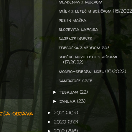
mladenka z muckom
mišek z letečim božičkom (18/2022
pes in mačka
slojevita narcisa
sajenje dreves
tresočka z vedrom rož
srečno novo leto s hiškami
(17/2022)
modro-srebrni noel (16/2022)
sanjajoče srce
februar
(22)
►
januar
(23)
►
jša objava
2021
(304)
►
2020
(319)
►
2019
(248)
►