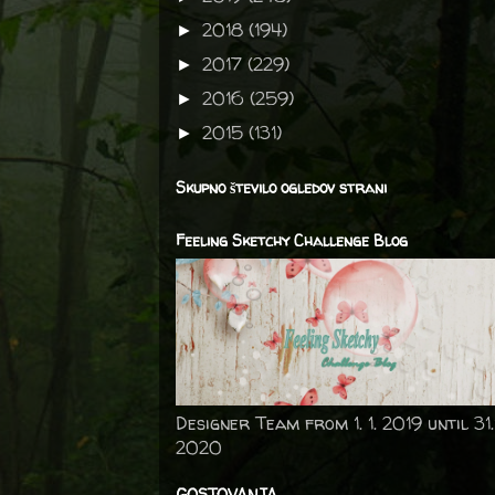
2018
(194)
►
2017
(229)
►
2016
(259)
►
2015
(131)
►
Skupno število ogledov strani
Feeling Sketchy Challenge Blog
Designer Team from 1. 1. 2019 until 31.
2020
GOSTOVANJA