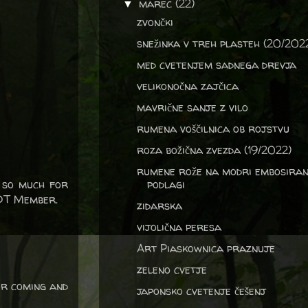
marec
(22)
▼
zvončki
snežinka v treh plasteh (20/202
med cvetenjem sadnega drevja
velikonočna zajčica
mavrične sanje z vilo
rumena voščilnica ob rojstvu
roza božična zvezda (19/2022)
rumene rože na modri embosiran
s so much for
podlagi
 DT Member.
zidarska
vijolična peresa
Art Piaskownica praznuje
zeleno cvetje
or coming and
japonsko cvetenje češenj