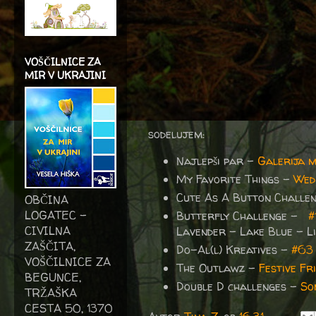
VOŠČILNICE ZA
MIR V UKRAJINI
sodelujem:
Najlepši par -
Galerija 
My Favorite Things -
Wed
Cute As A Button Challe
OBČINA
LOGATEC -
Butterfly Challenge -
#
CIVILNA
Lavender – Lake Blue - Li
ZAŠČITA,
Do-Al(l) Kreatives -
#63
VOŠČILNICE ZA
The Outlawz -
Festive F
BEGUNCE,
Double D challenges -
So
TRŽAŠKA
CESTA 50, 1370