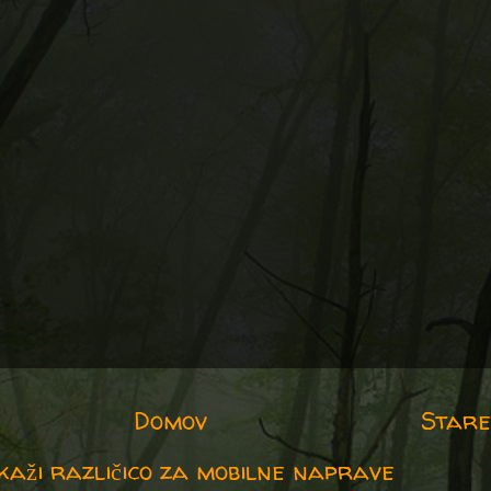
Domov
Stare
kaži različico za mobilne naprave