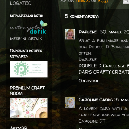
Avtor
Tina Z.
ob
16:31
LOGATEC
ustvarjalni dotik
5 komentarjev:
Darlene
30. marec 202
mesečni idejnik
What a fun image and 
our Double D ‘Somethi
Papirnati kotiček
often.
ustvarja
Darlene
DOUBLE D Challenge 
DAR’S CRAFTY CREAT
Odgovori
PREMIUM CRAFT
ROOM
Caroline Cards
31. ma
A lovely card with a 
challenge and wish you
Caroline DT
ArtMBR