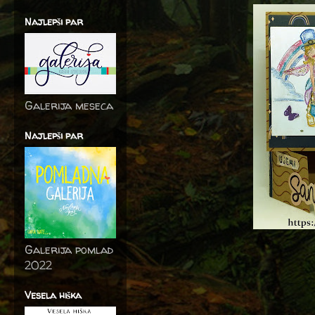
Najlepši par
Galerija meseca
Najlepši par
Galerija pomlad
2022
Vesela hiška