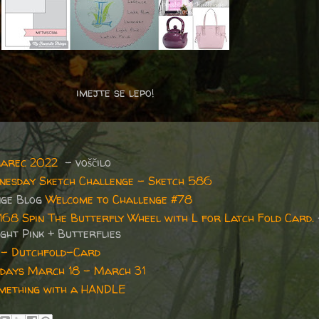
imejte se lepo!
marec 2022
– voščilo
nesday Sketch Challenge - Sketch 586
nge Blog
Welcome to Challenge #78
168 Spin The Butterfly Wheel with L for Latch Fold Card.
ght Pink + Butterflies
 - Dutchfold-Card
ridays March 18 - March 31
mething with a HANDLE