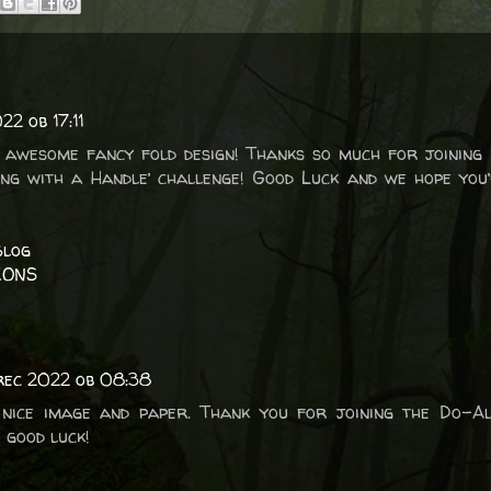
2 ob 17:11
awesome fancy fold design! Thanks so much for joining 
ng with a Handle’ challenge! Good Luck and we hope you
Blog
IONS
rec 2022 ob 08:38
nice image and paper. Thank you for joining the Do-Al(
 good luck!