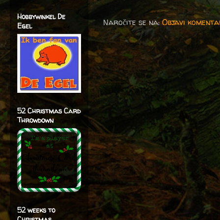
Hobbywinkel De
Naročite se na:
Objavi komenta
Egel
52 Christmas Card
Throwdown
52 weeks to
Christmas