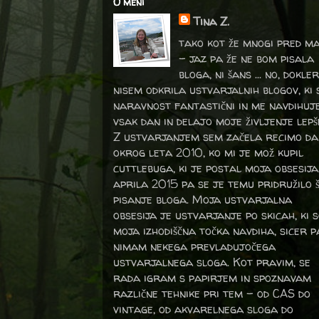
O meni
Tina Z.
tako kot že mnogi pred m
- jaz pa že ne bom pisala
bloga, ni šans ... no, dokler
nisem odkrila ustvarjalnih blogov, ki 
naravnost fantastični in me navdihuj
vsak dan in delajo moje življenje lepš
Z ustvarjanjem sem začela recimo da
okrog leta 2010, ko mi je mož kupil
cuttlebuga, ki je postal moja obsesija
aprila 2015 pa se je temu pridružilo 
pisanje bloga. Moja ustvarjalna
obsesija je ustvarjanje po skicah, ki 
moja izhodiščna točka navdiha, sicer p
nimam nekega prevladujočega
ustvarjalnega sloga. Kot pravim, se
rada igram s papirjem in spoznavam
različne tehnike pri tem – od CAS do
vintage, od akvarelnega sloga do