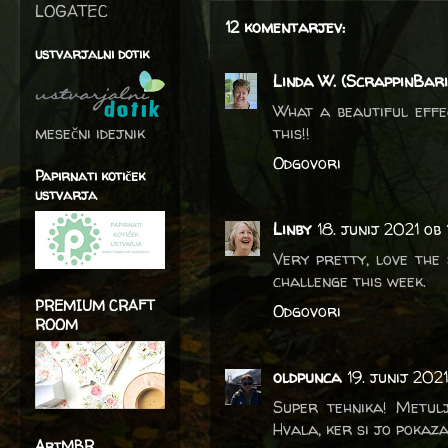
LOGATEC
12 komentarjev:
ustvarjalni dotik
Linda W. (ScrappinBari
What a beautiful effe
mesečni idejnik
this!!
Odgovori
Papirnati kotiček
ustvarja
Linby
18. junij 2021 ob
Very pretty, love the
challenge this week.
PREMIUM CRAFT
Odgovori
ROOM
oldpunca
19. junij 202
Super tehnika! Metulji
Hvala, ker si jo pokazal
ArtMBR