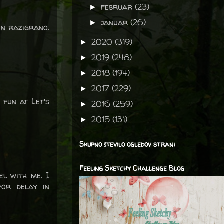
februar
(23)
►
januar
(26)
►
in razigrano.
2020
(319)
►
2019
(248)
►
2018
(194)
►
2017
(229)
►
 fun at Let's
2016
(259)
►
2015
(131)
►
Skupno število ogledov strani
Feeling Sketchy Challenge Blog
el with me. I
for delay in