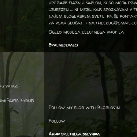
uporabe raznih šablon, ki so moja prv
ljubezen … ni meja, kar spoznavam v 
našem blogerskem svetu. pa še kontak
za vsak slučaj: tina.treebug@gmail.c
Ogled mojega celotnega profila
Spremljevalci
ts wings
um/Pairs +your
Follow my blog with Bloglovin
Follow
Arhiv spletnega dnevnika