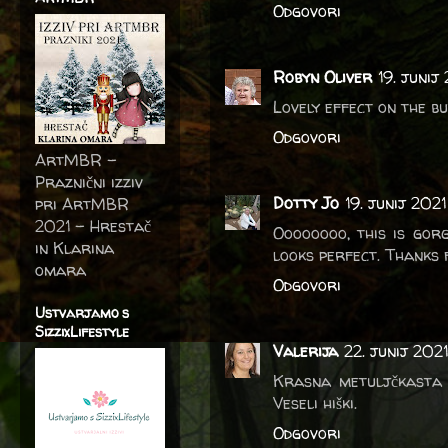
Odgovori
Robyn Oliver
19. junij
Lovely effect on the bu
Odgovori
ArtMBR -
Praznični izziv
Dotty Jo
19. junij 2021
pri ArtMBR
2021 – Hrestač
Oooooooo, this is gor
in Klarina
looks perfect. Thanks f
omara
Odgovori
Ustvarjamo s
SizzixLifestyle
Valerija
22. junij 202
Krasna metuljčkasta vo
Veseli hiški.
Odgovori