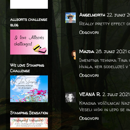
Angelnorth
22. junij 2
allsorts challenge
Really pretty effect on
blog
Odgovori
Majda
28. junij 2021
Imenitna tehnika Tina i
We love Stamping
Hvala, ker sodeluješ v 
Challenge
Odgovori
VEANA R.
2. julij 2021
Krasna voščilnica! Naj
Veseli hiški in lepo se
Stamping Sensation
Odgovori