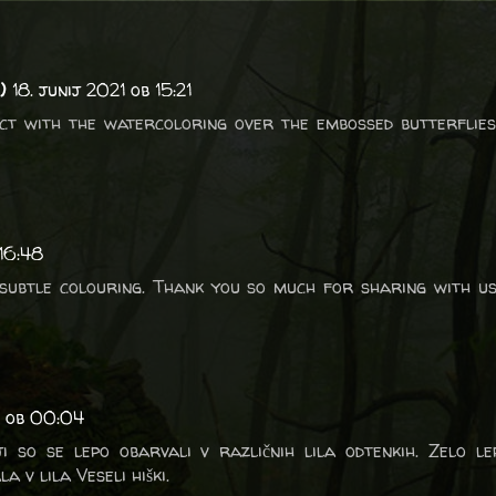
)
18. junij 2021 ob 15:21
ct with the watercoloring over the embossed butterflies
 16:48
 subtle colouring. Thank you so much for sharing with u
1 ob 00:04
 so se lepo obarvali v različnih lila odtenkih. Zelo lep
a v lila Veseli hiški.