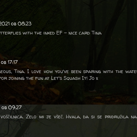
 2021 ob 08:23
tterflies with the inked EF - nice card Tina
 ob 17:17
geous, Tina. I love how you've been sparing with the wat
or joining the fun at Let's Squash It! Jo x
1 ob 09:27
ščilnica. Zelo mi je všeč. Hvala, da si se pridružila na