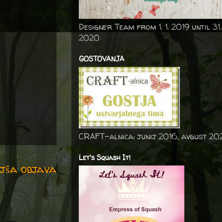
Designer Team from 1. 1. 2019 until 31.
2020
GOSTOVANJA
CRAFT-alnica: junij 2016, avgust 20
Let's Squash It!
jša objava