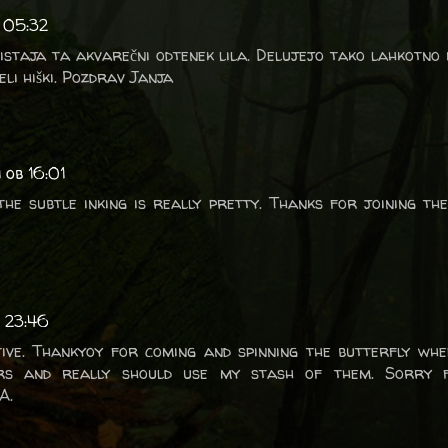
b 05:32
staja ta akvarečni odtenek lila. Delujejo tako lahkotno 
eli hiški. Pozdrav Janja
 ob 16:01
e subtle inking is really pretty. Thanks for joining the
b 23:46
ive. Thankyoy for coming and spinning the butterfly whe
ers and really should use my stash of them. Sorry 
A.