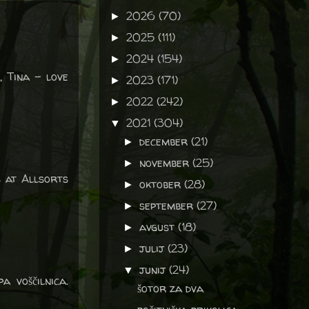
2026
(70)
►
2025
(111)
►
2024
(154)
►
, Tina - love
2023
(171)
►
2022
(242)
►
2021
(304)
▼
december
(21)
►
november
(25)
►
s at Allsorts
oktober
(28)
►
september
(27)
►
avgust
(18)
►
julij
(23)
►
junij
(24)
▼
a voščilnica.
šotor za dva