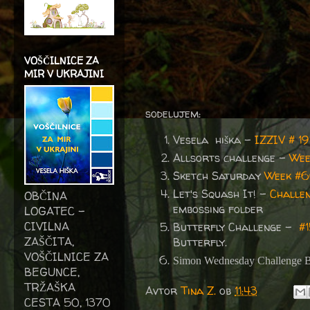
VOŠČILNICE ZA
MIR V UKRAJINI
sodelujem:
Vesela hiška -
IZZIV # 1
Allsorts challenge -
We
Sketch Saturday
Week #
Let's Squash It! -
Challe
OBČINA
embossing folder
LOGATEC -
CIVILNA
Butterfly Challenge -
#1
ZAŠČITA,
Butterfly.
VOŠČILNICE ZA
Simon Wednesday Challenge B
BEGUNCE,
TRŽAŠKA
Avtor
Tina Z.
ob
11:43
CESTA 50, 1370