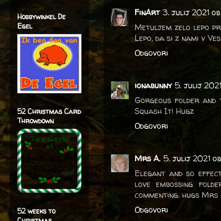
FinArt
3. julij 2021 o
Hobbywinkel De
Egel
Metuljem zelo lepo pri
Lepo, da si z nami v Ves
Odgovori
ionabunny
5. julij 2021
Gorgeous folder and th
Squash It! Hugz
52 Christmas Card
Throwdown
Odgovori
Mrs A.
5. julij 2021 o
Elegant and so effect
love embossing fold
commenting. hugs Mrs 
Odgovori
52 weeks to
Christmas