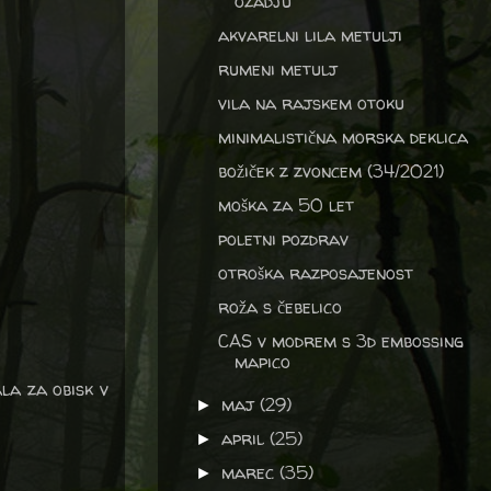
ozadju
akvarelni lila metulji
rumeni metulj
vila na rajskem otoku
minimalistična morska deklica
božiček z zvoncem (34/2021)
moška za 50 let
poletni pozdrav
otroška razposajenost
roža s čebelico
CAS v modrem s 3d embossing
mapico
la za obisk v
maj
(29)
►
april
(25)
►
marec
(35)
►