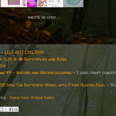
imejte se lepo!
9 - LILA KOT CIKLAMA
ek 628
🦋
🐝
Butterflies and Bugs
664
nge #9 - Nature and Watercolouring
- I used craft concep
58 Spin The Butterfly Wheel with P for Plaited Fold.
- Pl
log -
Simon Says: Animal Antics