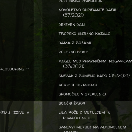
počitniška prikolica
novoletno odpiranje daril
(37/2021)
deževen dan
tropsko knjižno kazalo
dama z rožami
poletno dekle
angel med prazničnimi nogavicam
(36/2021)
ercolouring -
snežak z rumeno kapo (35/2021)
koktejl ob morju
sporočilo v steklenici
sončni žarki
lila rože z metuljem in
šemu izzivu v
pikapolonico
sanjavi metulj na alkoholnem