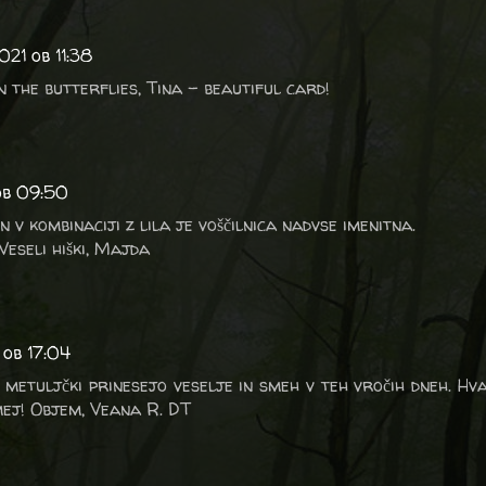
021 ob 11:38
 the butterflies, Tina - beautiful card!
 ob 09:50
n v kombinaciji z lila je voščilnica nadvse imenitna.
Veseli hiški, Majda
 ob 17:04
 metuljčki prinesejo veselje in smeh v teh vročih dneh. Hva
 imej! Objem, Veana R. DT