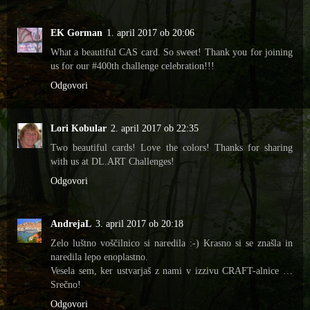
EK Gorman
1. april 2017 ob 20:06
What a beautiful CAS card. So sweet! Thank you for joining
us for our #400th challenge celebration!!!
Odgovori
Lori Kobular
2. april 2017 ob 22:35
Two beautiful cards! Love the colors! Thanks for sharing
with us at DL.ART Challenges!
Odgovori
AndrejaL
3. april 2017 ob 20:18
Zelo luštno voščilnico si naredila :-) Krasno si se znašla in
naredila lepo enoplastno.
Vesela sem, ker ustvarjaš z nami v izzivu CRAFT-alnice …
Srečno!
Odgovori