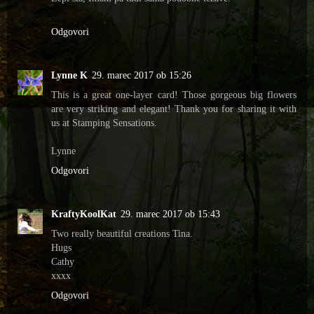
Odgovori
Lynne K
29. marec 2017 ob 15:26
This is a great one-layer card! Those gorgeous big flowers
are very striking and elegant! Thank you for sharing it with
us at Stamping Sensations.
Lynne
Odgovori
KraftyKoolKat
29. marec 2017 ob 15:43
Two really beautiful creations Tina.
Hugs
Cathy
xxxx
Odgovori