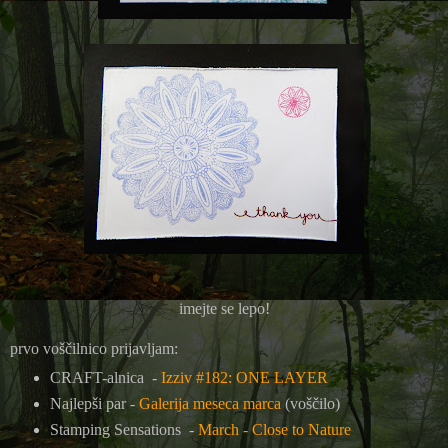
imejte se lepo!
prvo voščilnico prijavljam:
CRAFT-alnica -
Izziv #182: ONE LAYER
Najlepši par -
Galerija meseca marca
(voščilo)
Stamping Sensations -
March - Close to Nature