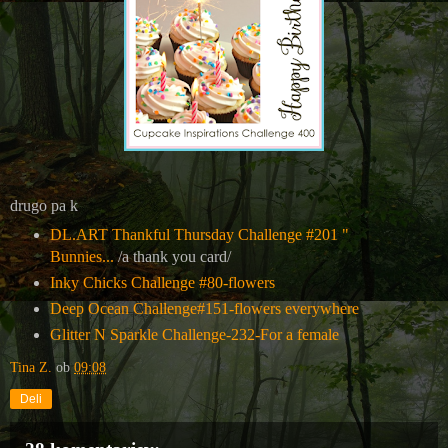
drugo pa k
DL.ART Thankful Thursday Challenge #201 "
Bunnies...
/a thank you card/
Inky Chicks Challenge #80-flowers
Deep Ocean Challenge#151-flowers everywhere
Glitter N Sparkle Challenge-232-For a female
Tina Z.
ob
09:08
Deli