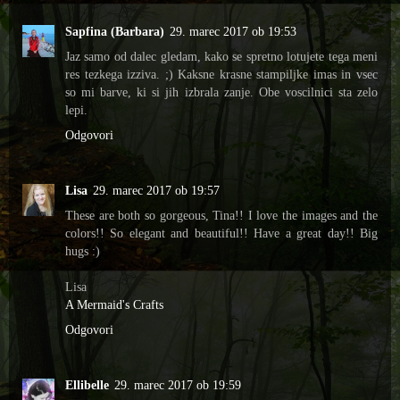
Sapfina (Barbara)
29. marec 2017 ob 19:53
Jaz samo od dalec gledam, kako se spretno lotujete tega meni
res tezkega izziva. ;) Kaksne krasne stampiljke imas in vsec
so mi barve, ki si jih izbrala zanje. Obe voscilnici sta zelo
lepi.
Odgovori
Lisa
29. marec 2017 ob 19:57
These are both so gorgeous, Tina!! I love the images and the
colors!! So elegant and beautiful!! Have a great day!! Big
hugs :)
Lisa
A Mermaid's Crafts
Odgovori
Ellibelle
29. marec 2017 ob 19:59