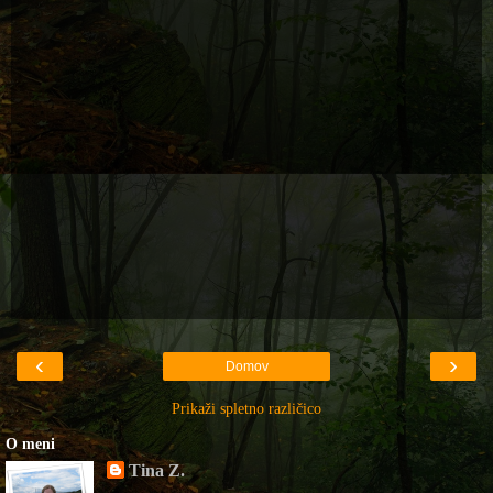
‹
›
Domov
Prikaži spletno različico
O meni
Tina Z.