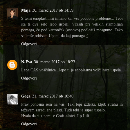
Maja
30. marec 2017 ob 14:59
S temi enoplastnimi imamo kar vse podobne probleme... Tebi
sta ti dve zelo lepo uspeli. Včasih pri velikih štampiljah
pomaga, če pod kartonček (osnovo) podložiš mosgumo. Tako
se lepše odtisne. Upam, da kaj pomaga ;)
Odgovori
N-Eva
30. marec 2017 ob 18:23
Lepa CAS voščilnica...lepo ti je enoplastna voščilnica uspela
Odgovori
Goga
31. marec 2017 ob 10:40
Prav ponosna sem na vas. Taki lepi izdelki, kljub strahu in
težavem zaradi ene plasti. Tudi tebi je super uspelo.
Hvala da si z nami v Craft-alnici. Lp Lili
Odgovori