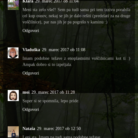
Klara
29. marec 2017 ob 11:04
Meni sta zelo všeč! Sem pa tudi sama pri tem izzivu porabila
cel kup osnov, nekaj se jih je dalo rešiti (predelati za na druge
voščilnice), par nas jih je pa pogrelo v kaminu :)
Odgovori
Vladuška
29. marec 2017 ob 11:08
Imam podobne težave z enoplastnimi voščilnicami kot ti :)
Ampak dobro si to izpeljala.
Odgovori
moi
29. marec 2017 ob 11:28
Super si se spomnila, lepo pride.
Odgovori
Nataša
29. marec 2017 ob 12:50
Lepi sta, Imam pa tudi sama podobne težave.