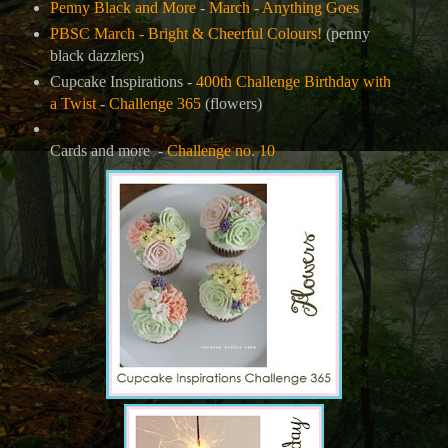
Penny Black and More
-
March - Anything Goes
PBSC March - Bright & Cheerful Colours!
(penny
black dazzlers)
Cupcake Inspirations -
400th Challenge Birthday with
a Twist
-
Challenge 365
(flowers)
Cards and more -
Challenge no. 10