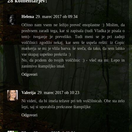
28 komentarjev:
Helena
29. marec 2017 ob 09:34
Očitno nam vsem ne ležijo preveč enoplastne :) Mislim, da
predvsem zaradi tega, kar si zapisala (tudi Vladka je pisala o
tem)- tveganje je preveliko. Tudi meni se je pri zadnji
voščilnici zgodilo nekaj, kar sem še uspela rešiti: iz Copic
markerja se mi je vlila barva. še sreča, da tako, da sem lahko
vse skupaj uspešno prekrila :)
No, da pridem do tvojih voščilnic :) - všeč sta mi. Lepo in
zanimivo štampiljko imaš.
Odgovori
Valerija
29. marec 2017 ob 10:23
Ni videti, da bi imela težave pri teh voščilnicah. Obe sta zelo
lepi, saj si uporabila prekrasne štampiljke.
Odgovori