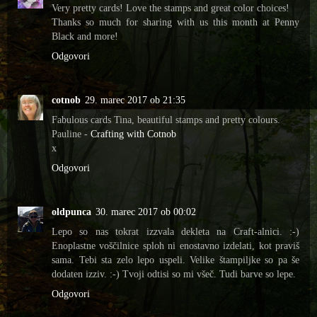
Very pretty cards! Love the stamps and great color choices!
Thanks so much for sharing with us this month at Penny
Black and more!
Odgovori
cotnob
29. marec 2017 ob 21:35
Fabulous cards Tina, beautiful stamps and pretty colours.
Pauline -
Crafting with Cotnob
x
Odgovori
oldpunca
30. marec 2017 ob 00:02
Lepo so nas tokrat izzvala dekleta na Craft-alnici. :-)
Enoplastne voščilnice sploh ni enostavno izdelati, kot praviš
sama. Tebi sta zelo lepo uspeli. Velike štampiljke so pa še
dodaten izziv. :-) Tvoji odtisi so mi všeč. Tudi barve so lepe.
Odgovori