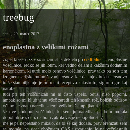
treebug
sreda, 29. marec 2017
enoplastna z velikimi rožami
zopet krasen izziv so si zamislila dekleta pri
craft-alnici
- enoplastne
voščilnice. redko se jih lotim, ker vedno delam s kakšnim dodatnim
kartončkom, ki utrdi mojo osnovo voščilnice, prav tako pa se s tem
izognem serijskemu uničevanju osnov. ker delanje direkt na osnovo
in še štampiljkanje je pri meni recept za katastrofo, sigurno gre kaj
narobe.
tudi pri teh voščilnicah mi ni čisto uspelo, odtisi niso popolni,
ampak so mi kljub temu všeč zaradi teh krasnih rož, boljših odtisov
očitno ne znam narediti s temi velikimi štampiljkami.
še dve podobni voščilnici, ki sem ju naredila, pa bom morala
dopolniti še s čim, da bom zakrila večje nepopolnosti ;).
me je pa neprestano mikalo, da bi še kaj dodala, prav bremzati sem
se morala, pa sicer obožujem CAS ustvarjanje, le na večplastnih