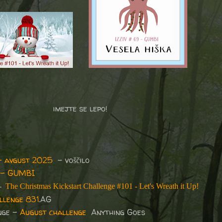
imejte se lepo!
– avgust 2025
– voščilo
 - GUMBI
 -
The Christmas Kickstart Challenge #101 - Let's Wreath it Up!
llenge 831
.AG
nge -
August challenge
Anything Goes