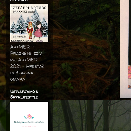
ArtMBR -
Praznični izziv
pri ArtMBR
2021 – Hrestač
in Klarina
omara
Ustvarjamo s
SizzixLifestyle