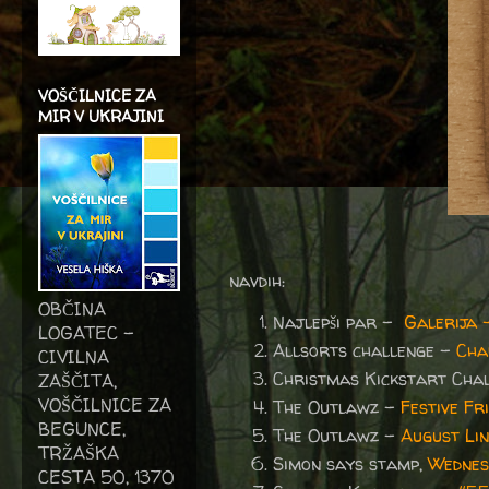
VOŠČILNICE ZA
MIR V UKRAJINI
navdih:
OBČINA
Najlepši par -
Galerija 
LOGATEC -
Allsorts challenge –
Cha
CIVILNA
Christmas Kickstart Cha
ZAŠČITA,
VOŠČILNICE ZA
The Outlawz -
Festive F
BEGUNCE,
The Outlawz -
August Lin
TRŽAŠKA
Simon says stamp,
Wednes
CESTA 50, 1370