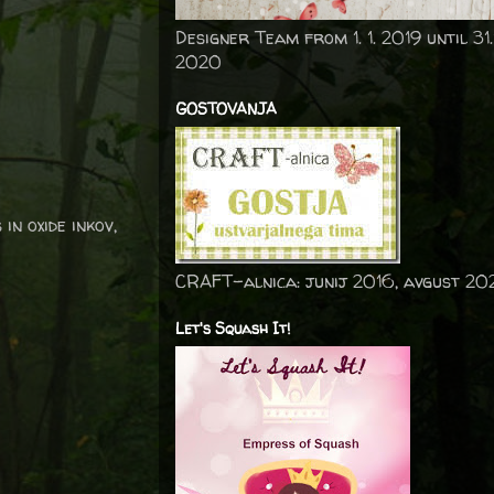
Designer Team from 1. 1. 2019 until 31.
2020
GOSTOVANJA
n oxide inkov,
CRAFT-alnica: junij 2016, avgust 20
Let's Squash It!