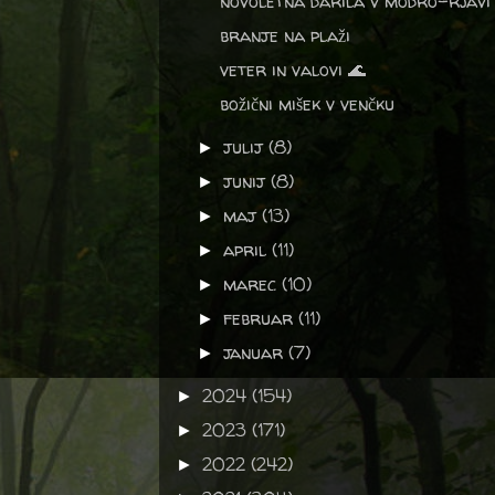
novoletna darila v modro-rjavi
branje na plaži
veter in valovi 🌊
božični mišek v venčku
julij
(8)
►
junij
(8)
►
maj
(13)
►
april
(11)
►
marec
(10)
►
februar
(11)
►
januar
(7)
►
2024
(154)
►
2023
(171)
►
2022
(242)
►