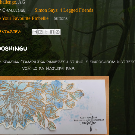
hallenge
, AG
y Challenge -
Simon Says: 4 Legged Friends
 Your Favourite Embellie
- buttons
entarjev:
ooshingu
krasna štampiljka pinkfresh studio, s smooshgom distress i
voščilo pa Najlepši par.