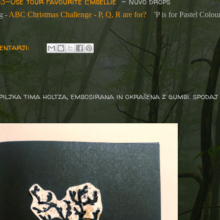
3-Use Your Favourite Embellie
- Nuvo drops
g -
ABC Christmas Challenge - P, Q, R are for?
'P is for Pastel Colour
entarji:
iljka tima holtza, embosirana in okrašena z gumbi. spodaj 