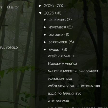
2026
(70)
►
s' 'Q is for
2025
(111)
▼
december
(7)
►
november
(6)
►
oktober
(11)
►
september
(8)
►
pa voščilo
avgust
(11)
▼
venček z darili
Rudolf v venčku
dalije v modrem smooshingu
planinski tag
voščilnica v obliki šotora tipi
božič po Grinchevo
art dnevnik