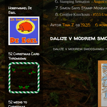
Stamping Sensation -
August c
Simon Says Stamp Monda
Hobbywinkel De
Egel
Creative Knockouts -
#553-Use
Avtor
Tina Z.
ob
19:35
6 kom
dalije v modrem sm
dalije v modrem smooshingu - 
52 Christmas Card
Throwdown
52 weeks to
Christmas