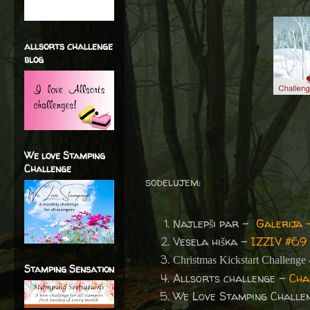
allsorts challenge
blog
We love Stamping
Challenge
sodelujem:
Najlepši par -
Galerija 
Vesela hiška –
IZZIV #69
Christmas Kickstart Challenge
Stamping Sensation
Allsorts challenge –
Cha
We Love Stamping Challe