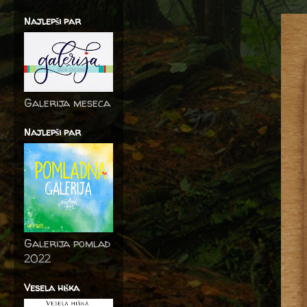
Najlepši par
Galerija meseca
Najlepši par
Galerija pomlad
2022
Vesela hiška