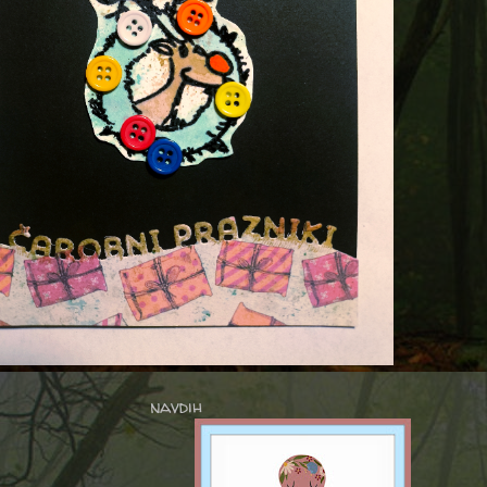
navdih