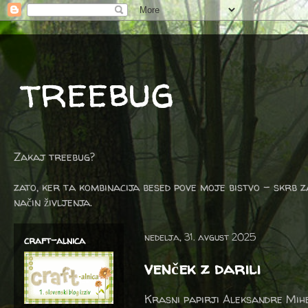
treebug
Zakaj treebug?
zato, ker ta kombinacija besed pove moje bistvo - skrb z
način življenja.
nedelja, 31. avgust 2025
craft-alnica
venček z darili
Krasni papirji Aleksandre Mihe