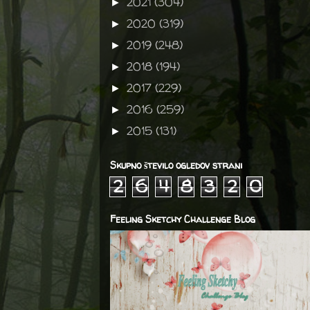
2021
(304)
►
2020
(319)
►
2019
(248)
►
2018
(194)
►
2017
(229)
►
2016
(259)
►
2015
(131)
►
Skupno število ogledov strani
2
6
4
8
3
2
0
Feeling Sketchy Challenge Blog