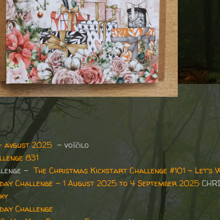
– avgust 2025
– voščilo
llenge 831
llenge -
The Christmas Kickstart Challenge #101 - Let's W
riday Challenge - 1 August 2025 to 4 September 2025
CHR
ky
day Challenge