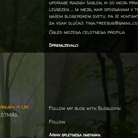
uporabe raznih šablon, ki so moja prv
ljubezen … ni meja, kar spoznavam v 
našem blogerskem svetu. pa še kontak
za vsak slučaj: tina.treebug@gmail.c
Ogled mojega celotnega profila
Spremljevalci
reath it Up!
Follow my blog with Bloglovin
ISTMAS
Follow
Arhiv spletnega dnevnika