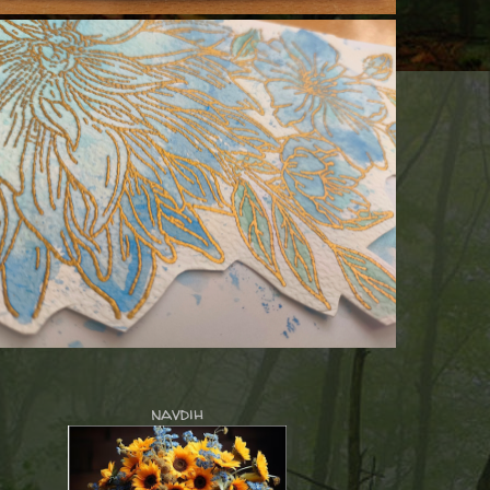
navdih