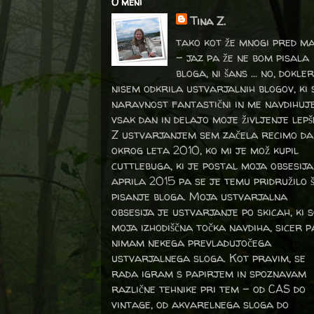
O meni
Tina Z.
tako kot že mnogi pred m
- jaz pa že ne bom pisala
bloga, ni šans ... no, dokler
nisem odkrila ustvarjalnih blogov, ki 
naravnost fantastični in me navdihuj
vsak dan in delajo moje življenje lepš
Z ustvarjanjem sem začela recimo da
okrog leta 2010, ko mi je mož kupil
cuttlebuga, ki je postal moja obsesija
aprila 2015 pa se je temu pridružilo 
pisanje bloga. Moja ustvarjalna
obsesija je ustvarjanje po skicah, ki 
moja izhodiščna točka navdiha, sicer p
nimam nekega prevladujočega
ustvarjalnega sloga. Kot pravim, se
rada igram s papirjem in spoznavam
različne tehnike pri tem – od CAS do
vintage, od akvarelnega sloga do