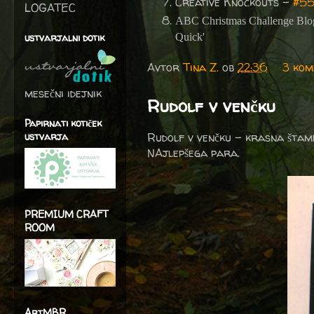
Creative Knockouts -
#55
LOGATEC
ABC Christmas Challenge Blo
ustvarjalni dotik
Quick'
Avtor
Tina Z.
ob
22:36
3 kom
mesečni idejnik
Rudolf v venčku
Papirnati kotiček
ustvarja
Rudolf v venčku - krasna štamp
NAjlepšega para.
PREMIUM CRAFT
ROOM
ArtMBR