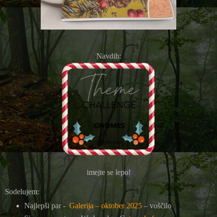
Navdih:
imejte se lepo!
Sodelujem:
Najlepši par -
Galerija – oktober 2025
– voščilo