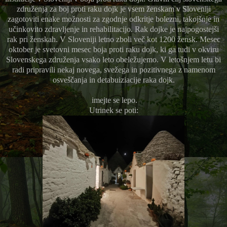
združenja za boj proti raku dojk je vsem ženskam v Sloveniji
zagotoviti enake možnosti za zgodnje odkritje bolezni, takojšnje in
učinkovito zdravljenje in rehabilitacijo. Rak dojke je najpogostejši
rak pri ženskah. V Sloveniji letno zboli več kot 1200 žensk. Mesec
oktober je svetovni mesec boja proti raku dojk, ki ga tudi v okviru
Slovenskega združenja vsako leto obeležujemo. V letošnjem letu bi
radi pripravili nekaj novega, svežega in pozitivnega z namenom
osveščanja in detabuiziacije raka dojk.
imejte se lepo.
Utrinek se poti: