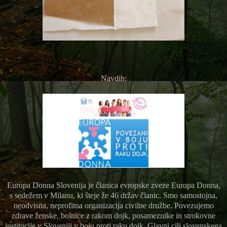
Navdih:
Europa Donna Slovenija je članica evropske zveze Europa Donna,
s sedežem v Milanu, ki šteje že 46 držav članic. Smo samostojna,
neodvisna, neprofitna organizacija civilne družbe. Povezujemo
zdrave ženske, bolnice z rakom dojk, posameznike in strokovne
institucije v Sloveniji v boju proti raku dojk. Glavni cilj slovenskega