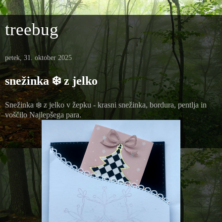
treebug
petek, 31. oktober 2025
snežinka ❄️ z jelko
Snežinka ❄️ z jelko v žepku - krasni snežinka, bordura, pentlja in
voščilo Najlepšega para.