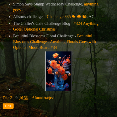
Simon Says Stamp Wednesday Challenge,
anything
goes
Allsorts challenge –
Challenge 835
🍁
🎃
🐿️
, AG
The Crafter's Cafe Challenge Blog
-
#324 Anything
Goes, Optional Christmas
Beautiful Blossoms Floral Challenge -
Beautiful
Blossoms Challenge - Anything Florals Goes with
Optional Mood Board #34
Tina Z.
ob
16:36
6 komentarjev:
Deli