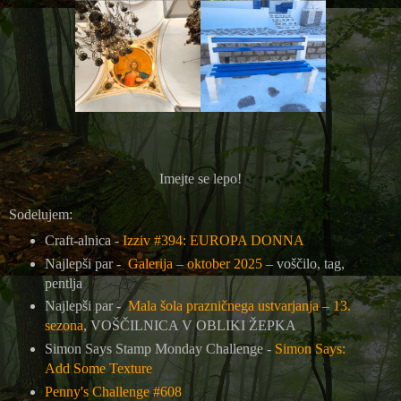
Imejte se lepo!
Sodelujem:
Craft-alnica -
Izziv #394: EUROPA DONNA
Najlepši par -
Galerija – oktober 2025
– voščilo, tag,
pentlja
Najlepši par -
Mala šola prazničnega ustvarjanja – 13.
sezona
, VOŠČILNICA V OBLIKI ŽEPKA
Simon Says Stamp Monday Challenge -
Simon Says:
Add Some Texture
Penny's Challenge #608