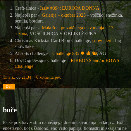
Craft-alnica -
Izziv #394: EUROPA DONNA
Najlepši par -
Galerija – oktober 2025
– voščilo, snežinka,
pentlja, bordura
Najlepši par -
Mala šola prazničnega ustvarjanja – 13.
sezona
, VOŠČILNICA V OBLIKI ŽEPKA
Christmas Kickstar Card Blog Challenge,
snow alert
- big
snowflake
Allsorts challenge –
Challenge 835
🍁
🎃
🐿️
, AG
Di's DigiDesigns Challenge –
RIBBONS and/or BOWS
Challenge
Tina Z.
ob
21:34
6 komentarjev:
Deli
buče
Pa še pozdrav v stilu današnjega dne in ustvarjanja na ladji ... Bolj
enostavno, kot s šablono, eno vrsto papirja, flomastri in škarjami ne