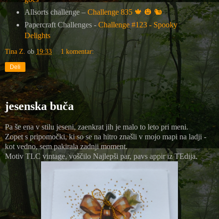
Allsorts challenge –
Challenge 835
🍁
🎃
🐿️
Papercraft Challenges -
Challenge #123 - Spooky
Delights
Tina Z.
ob
19:33
1 komentar:
Deli
jesenska buča
Pa še ena v stilu jeseni, zaenkrat jih je malo to leto pri meni.
Zopet s pripomočki, ki so se na hitro znašli v mojo mapi na ladji -
kot vedno, sem pakirala zadnji moment.
Motiv TLC vintage, voščilo Najlepši par, pavs appir iz TEdija.