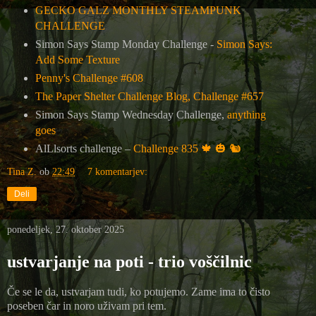
GECKO GALZ MONTHLY STEAMPUNK
CHALLENGE
Simon Says Stamp Monday Challenge -
Simon Says:
Add Some Texture
Penny's Challenge #608
The Paper Shelter Challenge Blog, Challenge #657
Simon Says Stamp Wednesday Challenge,
anything
goes
AlL
lsorts challenge –
Challenge 835
🍁
🎃
🐿️
Tina Z.
ob
22:49
7 komentarjev:
Deli
ponedeljek, 27. oktober 2025
ustvarjanje na poti - trio voščilnic
Če se le da, ustvarjam tudi, ko potujemo. Zame ima to čisto
poseben čar in noro uživam pri tem.