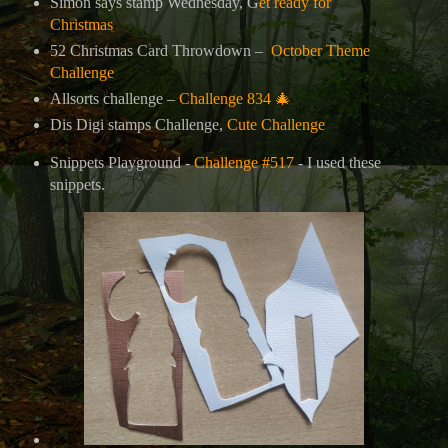
Simon says stamp Wednesday, G
et ready for
Christmas
52 Christmas Card Throwdown –
October Theme
Challenge
Allsorts challenge –
Challenge 834
🎄
Dis Digi stamps Challenge,
Cute Challenge
Snippets Playground -
Challenge #517
- I used these
snippets.