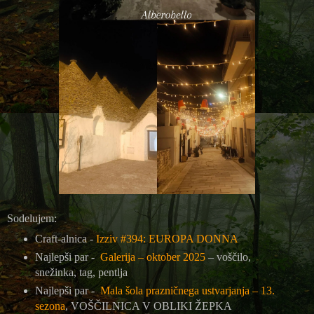
Sodelujem:
Craft-alnica -
Izziv #394: EUROPA DONNA
Najlepši par -
Galerija – oktober 2025
– voščilo,
snežinka, tag, pentlja
Najlepši par -
Mala šola prazničnega ustvarjanja – 13.
sezona
, VOŠČILNICA V OBLIKI ŽEPKA