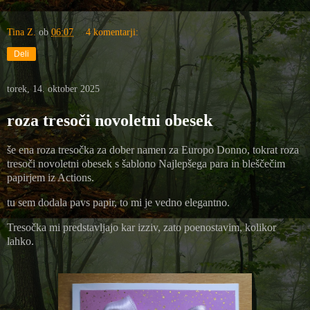
Tina Z.
ob
06:07
4 komentarji:
Deli
torek, 14. oktober 2025
roza tresoči novoletni obesek
še ena roza tresočka za dober namen za Europo Donno, tokrat roza
tresoči novoletni obesek s šablono Najlepšega para in bleščečim
papirjem iz Actions.
tu sem dodala pavs papir, to mi je vedno elegantno.
Tresočka mi predstavljajo kar izziv, zato poenostavim, kolikor
lahko.