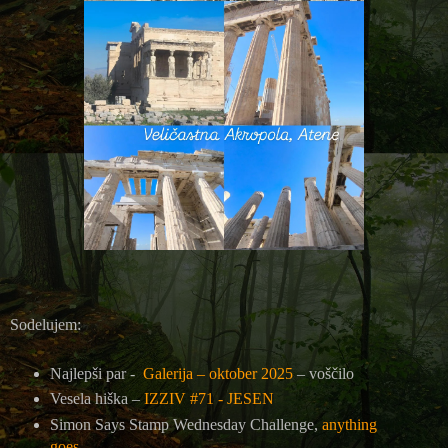
Sodelujem:
Najlepši par -
Galerija – oktober 2025
– voščilo
Vesela hiška –
IZZIV #71 - JESEN
Simon Says Stamp Wednesday Challenge,
anything
goes