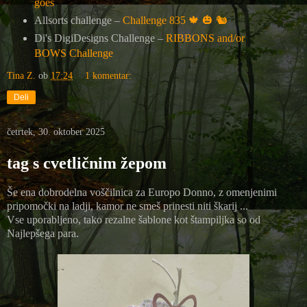
goes
Allsorts challenge –
Challenge 835
🍁
🎃
🐿️
Di's DigiDesigns Challenge –
RIBBONS and/or
BOWS Challenge
Tina Z.
ob
17:24
1 komentar:
Deli
četrtek, 30. oktober 2025
tag s cvetličnim žepom
Še ena dobrodelna voščilnica za Europo Donno, z omenjenimi
pripomočki na ladji, kamor ne smeš prinesti niti škarij ...
Vse uporabljeno, tako rezalne šablone kot štampiljka so od
Najlepšega para.