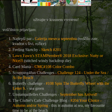
uživajte v krasnem vremenu!
voščilnico prijavljam:
Najlepši par -
Galerija meseca septembra
(voščilo zate,
kvadrat s šivi, rožice)
Feeling Sketchy -
Sketch #201
Lawn Fawn’s STAMPtember® 2018 Exclusive: Nutty or
Nice?!
(stitched windy backdrop die)
Card Mania -
CMC#108 Color Combo
Scrapping4fun Challenges -
Challenge 124 - Under the Sea /
At the Beach
Butterfly challenge -
#108 Spin The Butterfly Wheel with the
Letter S.
- sea green
UnstampaBelles Challenges -
September has Arrived!
The Crafter's Cafe Challenge Blog
-
#204 Your Choice -
Autumn and/or Spring
- this is autumn at sea, my favourite
time to be at the beach