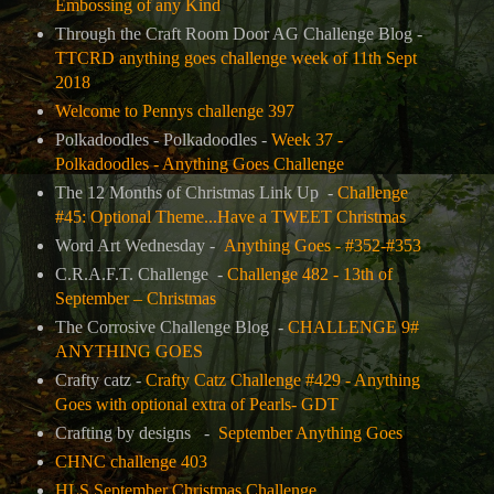
Embossing of any Kind
Through the Craft Room Door AG Challenge Blog -
TTCRD anything goes challenge week of 11th Sept
2018
Welcome to Pennys challenge 397
Polkadoodles -
Polkadoodles -
Week 37 -
Polkadoodles - Anything Goes Challenge
The 12 Months of Christmas Link Up -
Challenge
#45: Optional Theme...Have a TWEET Christmas
Word Art Wednesday -
Anything Goes - #352-#353
C.R.A.F.T. Challenge -
Challenge 482 - 13th of
September – Christmas
The Corrosive Challenge Blog -
CHALLENGE 9#
ANYTHING GOES
Crafty catz -
Crafty Catz Challenge #429 - Anything
Goes with optional extra of Pearls- GDT
Crafting by designs -
September Anything Goes
CHNC challenge 403
HLS September Christmas Challenge