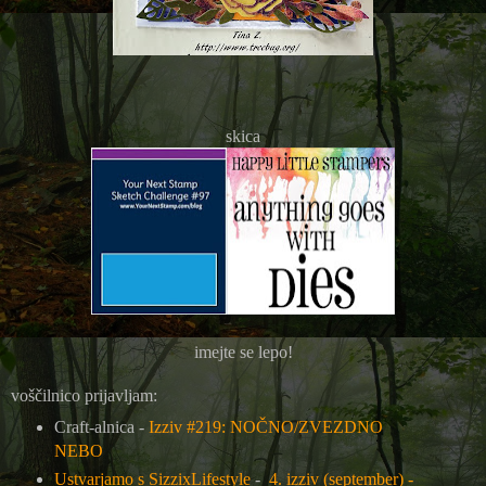
skica
imejte se lepo!
voščilnico prijavljam:
Craft-alnica -
Izziv #219: NOČNO/ZVEZDNO
NEBO
Ustvarjamo s SizzixLifestyle
-
4. izziv (september) -