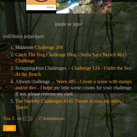
imejte se lepo!
voščilnico prijavljam:
Marianne
Challenge 208
Catch The Bug Challenge Blog
-
Stella Says Sketch #615
Challenge
Scrapping4fun Challenges -
Challenge 124 - Under the Sea /
At the Beach
Allsorts challenge -
Week 485 - Create a scene with stamps
and/or dies
- I hope my little scene counts for your challenge.
If not, please remove my card.
The Sketchy Challenges #145 Theme Across the miles /
Travel
Tina Z.
ob
17:55
17 komentarjev:
Deli