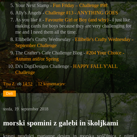
Your Next Stamp -
Fun Friday – Challenge #98
Ally's Angels -
Challenge #13 - ANYTHING GOES
As you like it -
Favourite Girl or Boy (and why)
- I just like
making cards for boys because they are very challenging for
me and I need them all the time.
Ellibelle's Crafty Wednesday -
Ellibelle's Crafty Wednesday -
September Challenge
The Crafter's Cafe Challenge Blog
-
#204 Your Choice -
Autumn and/or Spring
Di's DigiDesigns Challenge -
HAPPY FALL Y'ALL
Challenge
Tina Z.
ob
14:52
12 komentarjev:
Deli
sreda, 19. september 2018
morski spomini z galebi in školjkami
krasni produkti marianne design in morska voščilnica z njimi