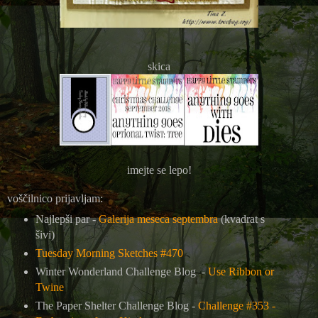
skica
imejte se lepo!
voščilnico prijavljam:
Najlepši par -
Galerija meseca septembra
(kvadrat s
šivi)
Tuesday Morning Sketches #470
Winter Wonderland Challenge Blog -
Use Ribbon or
Twine
The Paper Shelter Challenge Blog -
Challenge #353 -