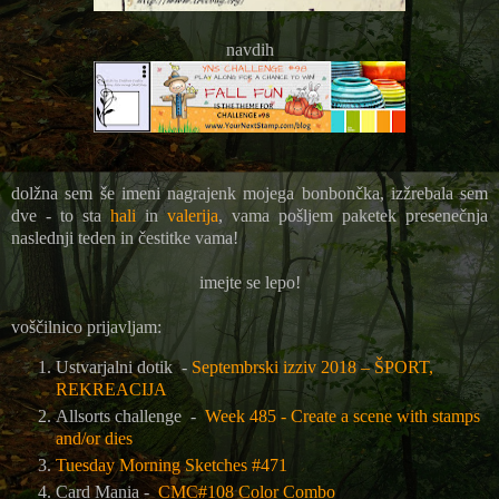
navdih
dolžna sem še imeni nagrajenk mojega bonbončka, izžrebala sem
dve - to sta
hali
in
valerija
, vama pošljem paketek presenečnja
naslednji teden in čestitke vama!
imejte se lepo!
voščilnico prijavljam:
Ustvarjalni dotik -
Septembrski izziv 2018 – ŠPORT,
REKREACIJA
Allsorts challenge -
Week 485 - Create a scene with stamps
and/or dies
Tuesday Morning Sketches #471
Card Mania -
CMC#108 Color Combo