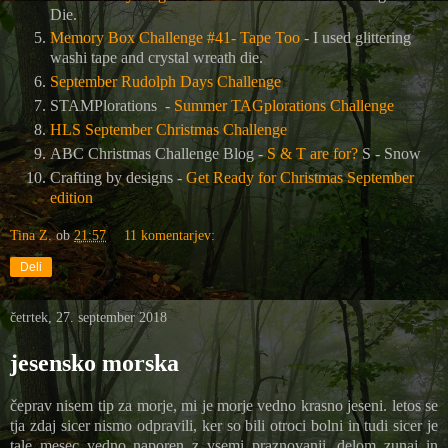
Die.
Memory Box Challenge #41- Tape Too
- I used glittering
washi tape and
crystal wreath die.
September Rudolph Days Challenge
STAMPlorations -
Summer TAGplorations Challenge
HLS September Christmas Challenge
ABC Christmas Challenge Blog -
S & T are for?
S - Snow
Crafting by designs -
Get Ready for Christmas September
edition
Tina Z.
ob
21:57
11 komentarjev:
Deli
četrtek, 27. september 2018
jesensko morska
čeprav nisem tip za morje, mi je morje vedno krasno jeseni. letos se
tja zdaj sicer nismo odpravili, ker so bili otroci bolni in tudi sicer je
tale mesec vedno naporen z vsemi praznovanji, delom zunaj in