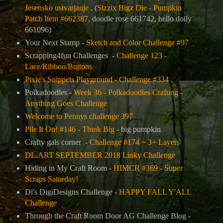
Jesensko ustvarjanje
. (
Sizzix Bigz Die - Pumpkin
Patch
Item #662387
, doodle rose 661742, hello doily
661096)
Your Next Stamp -
Sketch and Color Challenge #97
Scrapping4fun Challenges -
Challenge 123 -
Lace/Ribbon/Buttons
Pixie's Snippets Playground - Challenge #334
Polkadoodles -
Week 36 - Polkadoodles Crafting -
Anything Goes Challenge
Welcome to Pennys challenge 397
Pile It On! #146 - Think Big
- big pumpkin
Crafty gals corner -
Challenge #174 ~ 3+ Layers
DL.ART SEPTEMBER 2018 Linky Challenge
Hiding in My Craft Room -
HIMCR #369 - Super
Scraps Saturday!
Di's DigiDesigns Challenge -
HAPPY FALL Y'ALL
Challenge
Through the Craft Room Door AG Challenge Blog -