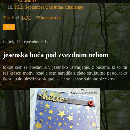
– Christmas
HLS September Christmas Challenge
Tina Z.
ob
14:51
22 komentarjev:
Deli
četrtek, 13. september 2018
jesenska buča pod zvezdnim nebom
tokrat sem se prestavila v jesensko ustvarjanje, z bučami, ki so mi
res krasen motiv. ozadje sem naredila z zlato strukturno pasto, tako
da se malo blešči vse skupaj, sicer so pa vse šablone sizzixove.