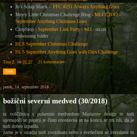
Jo's Scrap Shack -
FFC #251 Always Anything Goes
Merry Little Christmas Challenge Blog -
MLCCB #2 -
September Anything Christmas Goes
CropStop -
September Link Party - #43
- sizzix
embossing folder
HLS September Christmas Challenge
HLS September Anything Goes with Dies Challenge
Tina Z.
ob
01:37
21 komentarjev:
Deli
petek, 14. september 2018
božični severni medved (30/2018)
ta voščilnica s polarnim medvedom Marianne design in tudi
ujemajoči se papirji je čisto enostavna in na koncu se mi zdi, da je
tudi dobro izpadla.
zame je v ozadju tudi zvezdnato nebo s svetlečimi se zvezdami in