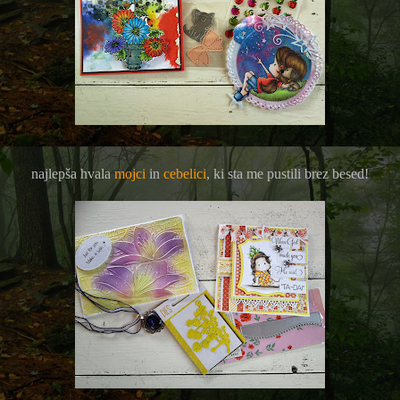
najlepša hvala
mojci
in
cebelici
, ki sta me pustili brez besed!