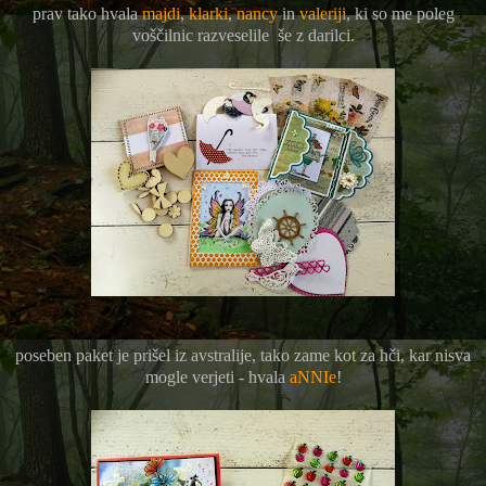
prav tako hvala
majdi
,
klarki
,
nancy
in
valeriji
, ki so me poleg
voščilnic razveselile še z darilci.
poseben paket je prišel iz avstralije, tako zame kot za hči, kar nisva
mogle verjeti - hvala
aNNIe
!