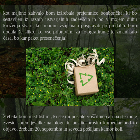
kot majhno zahvalo bom izžrebala prejemnico bonbončka, ki bo
sestavljen iz raznih ustvarjalnih zadevščin in bo v mojem duhu
kroženja stvari, ker moram vsaj malo pospraviti po predalih.
bom
dodala še sliko, ko vse pripravim.
za fotografiranje je zmanjkalo
časa, bo kar paket presenečenja!
žrebala bom med tistimi, ki ste mi poslale voščilnico ali pa ste moje
zveste spremljevalke na blogu in pustite prosim komentar pod to
objavo. žrebam 20. septembra in seveda pošiljam kamor koli.