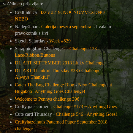
voščilnico prijavljam:
Craft-alnica -
Izziv #219: NOČNO/ZVEZDNO
NEBO
Najlepši par -
Galerija meseca septembra
- hvala in
pravokotnik s šivi
Sketch Saturday -
Week #529
Scrapping4fun Challenges -
Challenge 123 -
Lace/Ribbon/Buttons
DL.ART SEPTEMBER 2018 Linky Challenge
DL.ART Thankful Thursday #235 Challenge "
Always Thankful"
Catch The Bug Challenge Blog
-
New Challenge at
Bugaboo -Anything Goes Challenge!
Welcome to Pennys challenge 396
Crafty gals corner -
Challenge #173 ~ Anything Goes
Cute card Thursday -
Challenge 546 - Anything Goes!
Craftyhazelnut's Patterned Paper September 2018
challenge