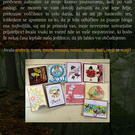
predvsem zahvalim za svoje krasno praznovanje, tudi po vaši
zaslugi. ne morem se vam dovolj zahvaliti za vse lepe želje,
prekrasne voščilnice in celo darila, ki ste mi jih namenile. res,
tolikokrat se spomnim na to, da je bila odločitev za pisanje bloga
ena najboljših, saj mi je prinesla vas, moje neverjetne ustvarjalne
prijateljice! hvala vsaki in vsem! tule so vaše mojstrovine, ki bodo
še nekaj časa lepšale našo jedilnico, da jih lahko vsi občudujemo.
hvala
andreji,
n-evi
,
marti
,
romani
,
renati
,
mariji
,
hali
,
ne-ji
in
sonji
!