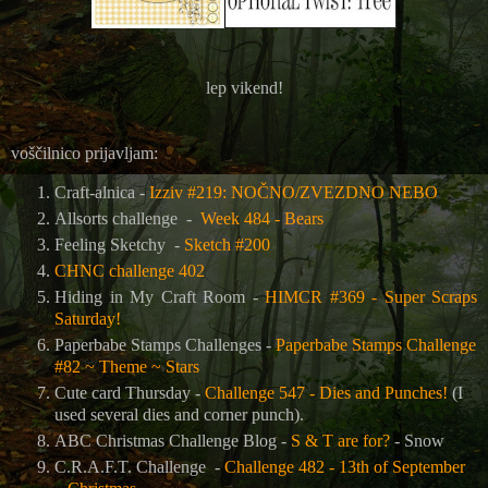
lep vikend!
voščilnico prijavljam:
Craft-alnica -
Izziv #219: NOČNO/ZVEZDNO NEBO
Allsorts challenge -
Week 484 - Bears
Feeling Sketchy -
Sketch #200
CHNC challenge 402
Hiding in My Craft Room -
HIMCR #369 - Super Scraps
Saturday!
Paperbabe Stamps Challenges -
Paperbabe Stamps Challenge
#82 ~ Theme ~ Stars
Cute card Thursday -
Challenge 547 - Dies and Punches!
(I
used several dies and corner punch).
ABC Christmas Challenge Blog -
S & T are for?
- Snow
C.R.A.F.T. Challenge
-
Challenge 482 - 13th of September