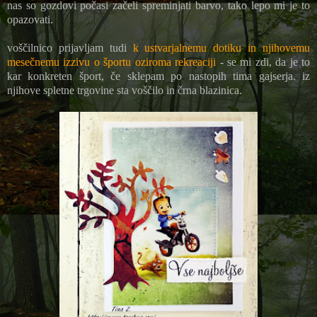
nas so gozdovi počasi začeli spreminjati barvo, tako lepo mi je to
opazovati.
voščilnico prijavljam tudi
k ustvarjalnemu dotiku in njihovemu
mesečnemu izzivu o športu oziroma rekreaciji
- se mi zdi, da je to
kar konkreten šport, če sklepam po nastopih tima gajserja. iz
njihove spletne trgovine sta voščilo in črna blazinica.