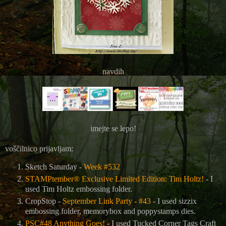
navdih
imejte se lepo!
voščilnico prijavljam:
Sketch Saturday -
Week #532
STAMPtember® Exclusive Limited Edition: Tim Holtz!
- I
used Tim Holtz embossing folder.
CropStop -
September Link Party - #43
- I used sizzix
embossing folder, memorybox and poppystamps dies.
PSC#48 Anything Goes!
- I used
Tucked Corner Tags Craft