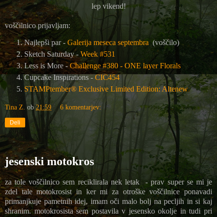
lep vikend!
voščilnico prijavljam:
Najlepši par -
Galerija meseca septembra
(voščilo)
Sketch Saturday -
Week #531
Less is More -
Challenge #380 - ONE layer Florals
Cupcake Inspirations -
CIC454
STAMPtember® Exclusive Limited Edition: Altenew
Tina Z.
ob
21:59
6 komentarjev:
Deli
jesenski motokros
za tole voščilnico sem reciklirala nek letak - prav super se mi je
zdel tale motokrosist in ker mi za otroške voščilnice ponavadi
primanjkuje pametnih idej, imam oči malo bolj na pecljih in si kaj
shranim. motokrosista sem postavila v jesensko okolje in tudi pri