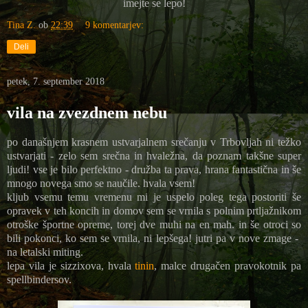
imejte se lepo!
Tina Z.
ob
22:39
9 komentarjev:
Deli
petek, 7. september 2018
vila na zvezdnem nebu
po današnjem krasnem ustvarjalnem srečanju v Trbovljah ni težko
ustvarjati - zelo sem srečna in hvaležna, da poznam takšne super
ljudi! vse je bilo perfektno - družba ta prava, hrana fantastična in še
mnogo novega smo se naučile. hvala vsem!
kljub vsemu temu vremenu mi je uspelo poleg tega postoriti še
opravek v teh koncih in domov sem se vrnila s polnim prtljažnikom
otroške športne opreme, torej dve muhi na en mah. in še otroci so
bili pokonci, ko sem se vrnila, ni lepšega! jutri pa v nove zmage -
na letalski miting.
lepa vila je sizzixova, hvala
tinin
, malce drugačen pravokotnik pa
spellbindersov.