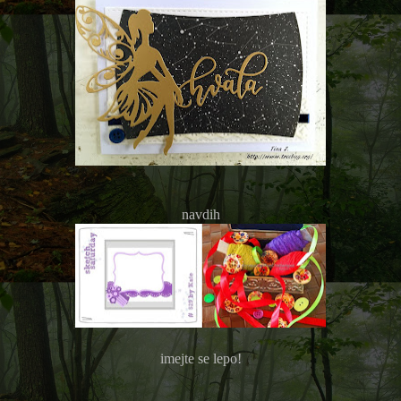
navdih
imejte se lepo!