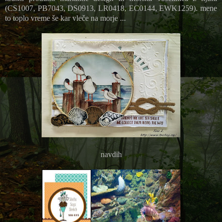
(CS1007, PB7043, DS0913, LR0418, EC0144, EWK1259). mene
to toplo vreme še kar vleče na morje ...
navdih