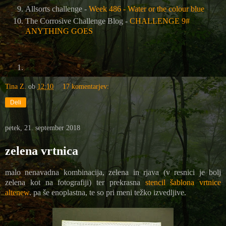
Allsorts challenge -
Week 486 - Water or the colour blue
The Corrosive Challenge Blog -
CHALLENGE 9#
ANYTHING GOES
Tina Z.
ob
12:10
17 komentarjev:
Deli
petek, 21. september 2018
zelena vrtnica
malo nenavadna kombinacija, zelena in rjava (v resnici je bolj
zelena kot na fotografiji) ter prekrasna
stencil šablona vrtnice
altenew
. pa še enoplastna, te so pri meni težko izvedljive.