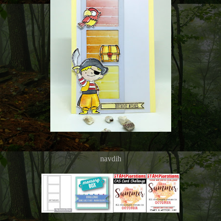
navdih