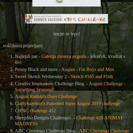
imejte se lepo!
voščilnico prijavljam:
Najlepši par -
Galerija meseca avgusta
- jelenček, kvadrat s
šivi
Penny Black and more -
August - For Boys and Men
Sweet Sketch Wednesday 2 -
Sketch #165 and #166
Creative Inspirations Challenge Blog -
August Challenge -
Something Seasonal!
August Rudolph Days Challenge
Craftyhazelnut's Patterned Paper August 2019 challenge
CHNC challenge 452
SheepSki Designs Challenges -
Challenge #29 ANIMAL
MADNESS
ABC Christmas Challenge Blog -
ABC Christmas Challenge