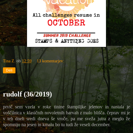
Tina Z.
ob
12:59
13 komentarjev:
Deli
rudolf (36/2019)
prvič sem vzela v roke tinine štampiljke jelenov in nastala je
voščilnica v klasičnih novoletnih barvah z malo blišča. čeprav mi je
v teh dneh sredi dneva še vroče, pa me sveža jutra z meglo že
spomnijo na jesen in kmalu bo tu tudi že veseli december.