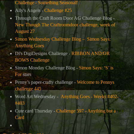
Challenge - Something Seasonal!
Ally's Angels -
Challenge #25
Through the Craft Room Door AG Challenge Blog -
New Though The Craftroomdoor challenge, week of
August 27
Simon Wednesday Challenge Blog –
Simon Says:
Anything Goes
Di's DigiDesigns Challenge -
RIBBON AND/OR
BOWS Challenge
Simon Monday Challenge Blog -
Simon Says: ‘S’ is
For
stars
Penny’s paper-crafty challenge -
Welcome to Pennys
challenge 445
Word Art Wednesday -
Anything Goes - Weeks #402-
#403
Cute card Thursday -
Challenge 597 - Anything but a
Card