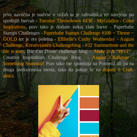
prva navtična je nadvse v rožah in je zahvalnica ter narejena po
spodnjih barvah -
Tuesday Throwdown #438 - MyGrafico - Color
Inspirations
, prav tako je dodane nekaj zlate barve - Paperbabe
Stamps Challenges -
Paperbabe Stamps Challenge #100 ~ Theme ~
GOLD
ter je res poletna -
Ellibelle's Crafty Wednesday - August
Challenge
,
Kreativtanten Challengeblog
-
#32 Summertime and the
life is easy
, Die Cut Divas' challenge blog -
Make It A "HOT"
,
Creative Inspirations Challenge Blog -
August Challenge -
Something Seasonal!
Prav tako me spominja na Portorož ali pa na
druga sredozemska mesta, tako da potuje še na
dopust h Craft-
alnici
.