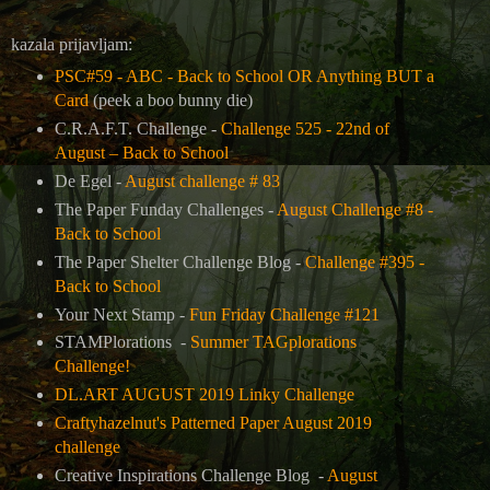
kazala prijavljam:
PSC#59 - ABC - Back to School OR Anything BUT a
Card
(peek a boo bunny die)
C.R.A.F.T. Challenge -
Challenge 525 - 22nd of
August – Back to School
De Egel -
August challenge # 83
The Paper Funday Challenges -
August Challenge #8 -
Back to School
The Paper Shelter Challenge Blog -
Challenge #395 -
Back to School
Your Next Stamp -
Fun Friday Challenge #121
STAMPlorations -
Summer TAGplorations
Challenge!
DL.ART AUGUST 2019 Linky Challenge
Craftyhazelnut's Patterned Paper August 2019
challenge
Creative Inspirations Challenge Blog -
August