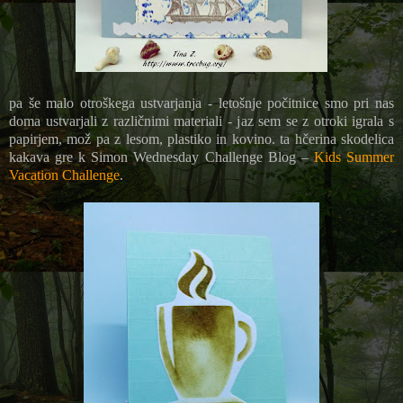
pa še malo otroškega ustvarjanja - letošnje počitnice smo pri nas
doma ustvarjali z različnimi materiali - jaz sem se z otroki igrala s
papirjem, mož pa z lesom, plastiko in kovino. ta hčerina skodelica
kakava gre k
Simon Wednesday Challenge Blog –
Kids Summer
Vacation Challenge
.