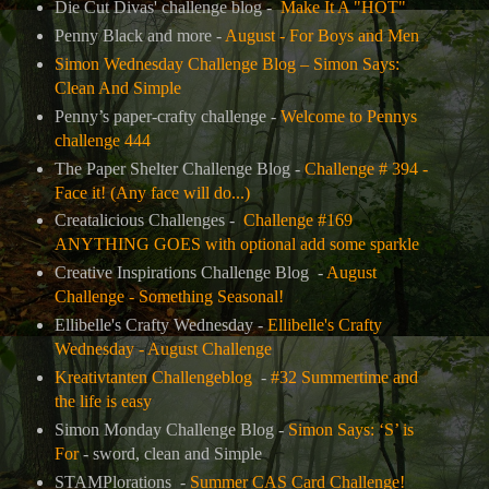
Die Cut Divas' challenge blog -
Make It A "HOT"
Penny Black and more -
August - For Boys and Men
Simon Wednesday Challenge Blog –
Simon Says:
Clean And Simple
Penny’s paper-crafty challenge -
Welcome to Pennys
challenge 444
The Paper Shelter Challenge Blog -
Challenge # 394 -
Face it! (Any face will do...)
Creatalicious Challenges -
Challenge #169
ANYTHING GOES with optional add some sparkle
Creative Inspirations Challenge Blog -
August
Challenge - Something Seasonal!
Ellibelle's Crafty Wednesday -
Ellibelle's Crafty
Wednesday - August Challenge
Kreativtanten Challengeblog
-
#32 Summertime and
the life is easy
Simon Monday Challenge Blog -
Simon Says: ‘S’ is
For
- sword, clean and Simple
STAMPlorations -
Summer CAS Card Challenge!