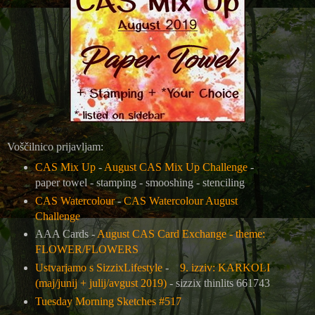
Voščilnico prijavljam:
CAS Mix Up
-
August CAS Mix Up Challenge
-
paper towel - stamping - smooshing - stenciling
CAS Watercolour
-
CAS Watercolour August
Challenge
AAA Cards -
August CAS Card Exchange - theme:
FLOWER/FLOWERS
Ustvarjamo s SizzixLifestyle
-
9. izziv: KARKOLI
(maj/junij + julij/avgust 2019)
-
sizzix thinlits 661743
Tuesday Morning Sketches #517