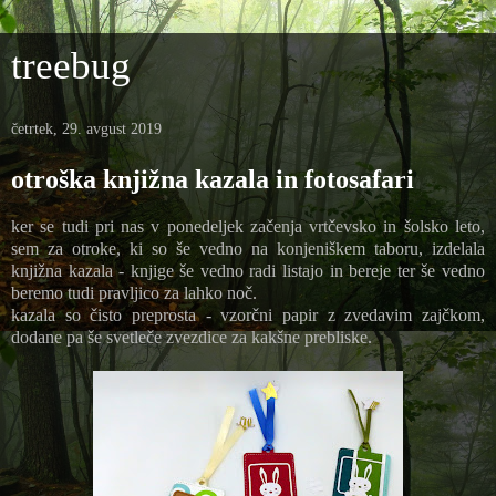
treebug
četrtek, 29. avgust 2019
otroška knjižna kazala in fotosafari
ker se tudi pri nas v ponedeljek začenja vrtčevsko in šolsko leto,
sem za otroke, ki so še vedno na konjeniškem taboru, izdelala
knjižna kazala - knjige še vedno radi listajo in bereje ter še vedno
beremo tudi pravljico za lahko noč.
kazala so čisto preprosta - vzorčni papir z zvedavim zajčkom,
dodane pa še svetleče zvezdice za kakšne prebliske.