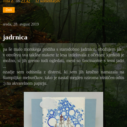
Tina Z.
ob
23:42
12 komentarjev:
Deli
sreda, 28. avgust 2019
jadrnica
pa še malo morskega pridiha s starodobno jadrnico, obožujem jih -
v otroštvu sva takšne makete iz lesa izdelovala z očetom; kjerkoli je
možno, si jih gremo tudi ogledati, meni so fascinantne s temi jadri
...
ozadje sem odtisnila z distresi, ki sem jih krožno namazala na
štampiljko mehurčkov, tako je nastal meglen oziroma mističen odtis
:) na akvarelnem papirju.