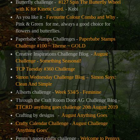
Butterfly challenge -
#127 Spin The Butterfly Wheel
with K for Kinetic Card.
-
Kobi
As you like it -
Favourite Colour Combo and Why
-
P
ink & Green for me, always a good choice for
flowers and butterflies.
Paperbabe Stamps Challenges -
Paperbabe Stamps
Challenge #100 ~ Theme ~ GOLD
Creative Inspirations Challenge Blog -
August
Challenge - Something Seasonal!
TCP Tuesday #360 Challenge
Simon Wednesday Challenge Blog –
Simon Says:
Clean And Simple
Allsorts challenge -
Week 534/5 - Feminine
Through the Craft Room Door AG Challenge Blog -
TTCRD anything goes challenge 20th August 2019
Crafting by designs -
August Anything Goes
Crafty Calendar Challenge
-
August Challenge
'Anything Goes'
Penny’s paper-crafty challenge -
Welcome to Pennys