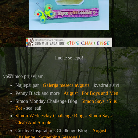
imejte se lepo!
voščilnico prijavljam:
Najlepši par -
Galerija meseca avgusta
- kvadrat s šivi
Penny Black and more -
August - For Boys and Men
Simon Monday Challenge Blog -
Simon Says: ‘S’ is
For
- sea, sail
Simon Wednesday Challenge Blog –
Simon Says:
Clean And Simple
Creative Inspirations Challenge Blog
-
August
Challenge - Something Seasonal!