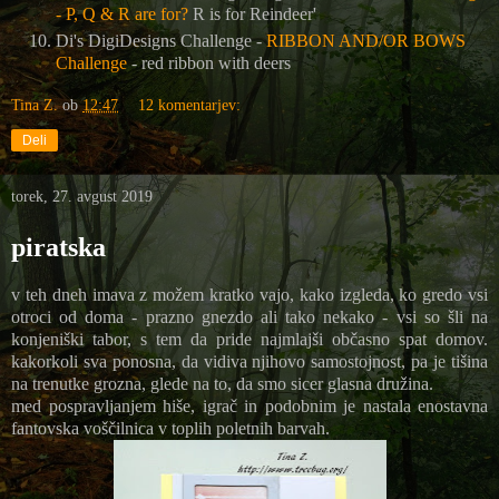
- P, Q & R are for?
R is for Reindeer'
Di's DigiDesigns Challenge -
RIBBON AND/OR BOWS
Challenge
- red ribbon with deers
Tina Z.
ob
12:47
12 komentarjev:
Deli
torek, 27. avgust 2019
piratska
v teh dneh imava z možem kratko vajo, kako izgleda, ko gredo vsi
otroci od doma - prazno gnezdo ali tako nekako - vsi so šli na
konjeniški tabor, s tem da pride najmlajši občasno spat domov.
kakorkoli sva ponosna, da vidiva njihovo samostojnost, pa je tišina
na trenutke grozna, glede na to, da smo sicer glasna družina.
med pospravljanjem hiše, igrač in podobnim je nastala enostavna
fantovska voščilnica v toplih poletnih barvah.