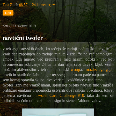
Tina Z.
ob
08:57
24 komentarjev:
Deli
petek, 23. avgust 2019
navtični twofer
v teh avgustovskih dneh, ko tečejo še zadnji počitniški dnevi in je
vsak dan zapolnjen do zadnje minute - zdaj že ne več samo igre,
ampak tudi mnogo več prepiranja med našimi otroki - več kot
dvomesečno sobivanje 24 ur na dan terja svoj davek, kljub vsem
možnim aktivnostim v teh dneh - obiski
woop
a,
mozirskega gaja
,
novih in starih družabnih iger ter vsega, kar nam pade na pamet ... -
sem komaj spravila skupaj dve variaciji voščilnice z isto temo.
twofer izziv me vsakič mami, sploh ker bi bilo nadvse fino vsakič s
približno enakimi pripomočki ustvariti dve različni voščilnici. tokrat
je tema navtična -
Twofer Card Challenge #19
, tako da sem se
odločila za čoln od marianne design in stencil šablono valov.