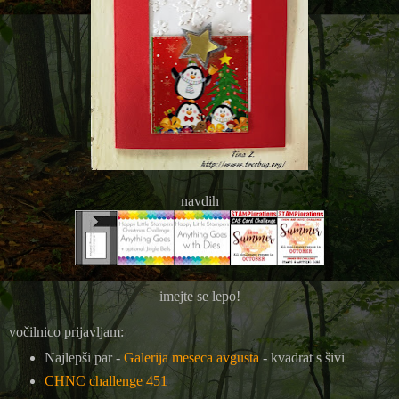
navdih
imejte se lepo!
vočilnico prijavljam:
Najlepši par -
Galerija meseca avgusta
- kvadrat s šivi
CHNC challenge 451