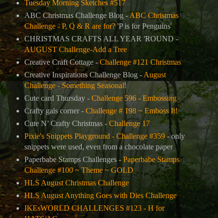
Tuesday Morning Sketches #517
ABC Christmas Challenge Blog -
ABC Christmas
Challenge - P, Q & R are for?
'P is for Penguins'
CHRISTMAS CRAFTS ALL YEAR 'ROUND -
AUGUST Challenge-Add a Tree
Creative Craft Cottage -
Challenge #121 Christmas
Creative Inspirations Challenge Blog -
August
Challenge - Something Seasonal!
Cute card Thursday -
Challenge 596 - Embossing
Crafty gals corner -
Challenge # 198 ~ Emboss It!
Cute N’ Crafty Christmas -
Challenge 17
Pixie's Snippets Playground - Challenge #359
- only
snippets were used, even from a chocolate paper
Paperbabe Stamps Challenges -
Paperbabe Stamps
Challenge #100 ~ Theme ~ GOLD
HLS August Christmas Challenge
HLS August Anything Goes with Dies Challenge
IKEsWORLD CHALLENGES #123 - H for