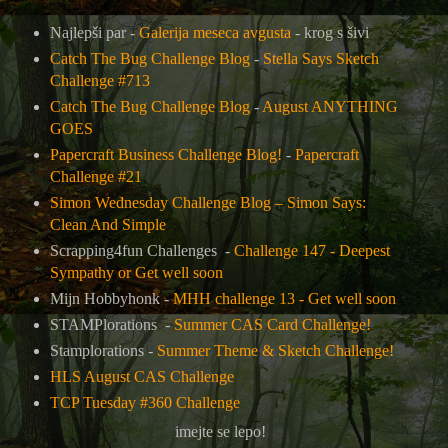
Najlepši par -
Galerija meseca avgusta
- krog s šivi
Catch The Bug Challenge Blog
-
Stella Says Sketch
Challenge #713
Catch The Bug Challenge Blog
-
August ANYTHING
GOES
Papercraft Business Challenge Blog!
-
Papercraft
Challenge #21
Simon Wednesday Challenge Blog –
Simon Says:
Clean And Simple
Scrapping4fun Challenges -
Challenge 147 - Deepest
Sympathy or Get well soon
Mijn Hobbyhonk -
MHH challenge 13 - Get well soon
STAMPlorations -
Summer CAS Card Challenge!
Stamplorations -
Summer Theme & Sketch Challenge!
HLS August CAS Challenge
TCP Tuesday #360 Challenge
imejte se lepo!