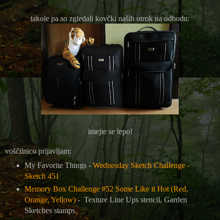
takole pa so zgledali kovčki naših otrok na odhodu:
imejte se lepo!
voščilnico prijavljam:
My Favorite Things -
Wednesday Sketch Challenge -
Sketch 451
Memory Box Challenge #52 Some Like it Hot (Red,
Orange, Yellow)
-
Texture Line Ups stencil, Garden
Sketches stamps