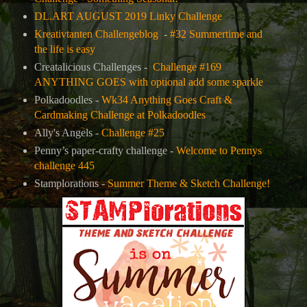
DL.ART AUGUST 2019 Linky Challenge
Kreativtanten Challengeblog
-
#32 Summertime and
the life is easy
Creatalicious Challenges -
Challenge #169
ANYTHING GOES with optional add some sparkle
Polkadoodles -
Wk34 Anything Goes Craft &
Cardmaking Challenge at Polkadoodles
Ally's Angels -
Challenge #25
Penny’s paper-crafty challenge -
Welcome to Pennys
challenge 445
Stamplorations -
Summer Theme & Sketch Challenge!