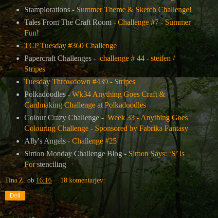
Stamplorations -
Summer Theme & Sketch Challenge!
Tales From The Craft Room -
Challenge #7 - Summer
Fun!
TCP Tuesday #360 Challenge
Papercraft Challenges -
challenge # 44 - steifen /
Stripes
Tuesday Throwdown #439 - Stripes
Polkadoodles -
Wk34 Anything Goes Craft &
Cardmaking Challenge at Polkadoodles
Colour Crazy Challenge -
Week 33 - Anything Goes
Colouring Challenge - Sponsored by Fabrika Fantasy
Ally's Angels -
Challenge #25
Simon Monday Challenge Blog -
Simon Says: ‘S’ is
For
stenciling
Tina Z.
ob
16:16
18 komentarjev:
Deli