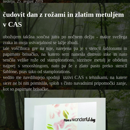
nedelja, 25. avgust 2019
čudovit dan z rožami in zlatim metuljem
v CAS
obožujem takšna sončna jutra po nočnem dežju - malce svežega
zraka in moja ustvarjalnost se lažje zbudi.
tale voščilnica gre na tuje, narejena pa je s stencil šablonami in
papirnato brisačko, na katero sem nanesla distress inke in nato
senčila velike rože od stamplorations. sizzixov metulj je obdelan
najprej s smooshingom, nato pa še z zlato pasto preko stencil
šablone, prav tako od stamplorations.
vedno me navdihujejo spodnji izzivi CAS s tehnikami, na katere
sicer ne bi niti pomislila, sploh s čisto navadnimi pripomočki zanje,
kot so papirnate brisačke.