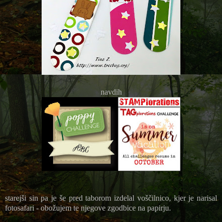
navdih
starejši sin pa je še pred taborom izdelal voščilnico, kjer je narisal
fotosafari - obožujem te njegove zgodbice na papirju.