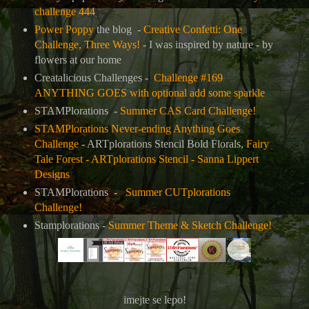
challenge 444
Power Poppy
the blog -
Creative Confetti: One
Challenge, Three Ways!
- I was inspired by nature - by
flowers at our home
Creatalicious Challenges -
Challenge #169
ANYTHING GOES with optional add some sparkle
STAMPlorations -
Summer CAS Card Challenge!
STAMPlorations Never-ending Anything Goes
Challenge
- ARTplorations Stencil Bold Florals,
Fairy
Tale Forest - ARTplorations Stencil - Sanna Lippert
Designs
STAMPlorations -
Summer CUTplorations
Challenge!
Stamplorations -
Summer Theme & Sketch Challenge!
imejte se lepo!