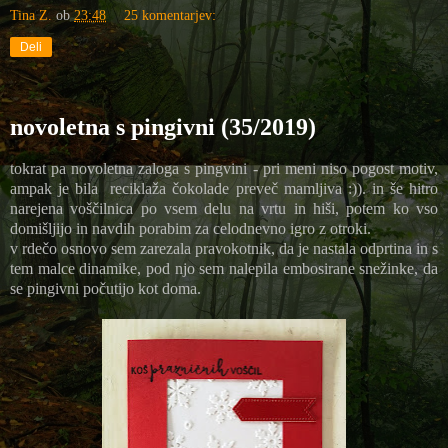
Tina Z.
ob
23:48
25 komentarjev:
Deli
novoletna s pingivni (35/2019)
tokrat pa novoletna zaloga s pingvini - pri meni niso pogost motiv,
ampak je bila reciklaža čokolade preveč mamljiva :)). in še hitro
narejena voščilnica po vsem delu na vrtu in hiši, potem ko vso
domišljijo in navdih porabim za celodnevno igro z otroki.
v rdečo osnovo sem zarezala pravokotnik, da je nastala odprtina in s
tem malce dinamike, pod njo sem nalepila embosirane snežinke, da
se pingivni počutijo kot doma.