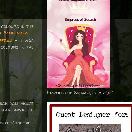
colours in the
ve Screenings
eerah
- I was
 colours in the
Empress of Squash, July 2021
vsak dan malce
zejih, akvariju
eče-črno-beli