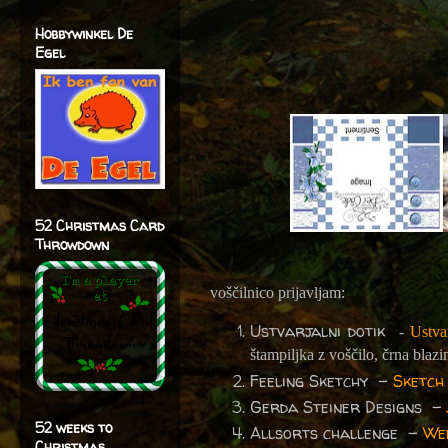
Hobbywinkel De
Egel
52 Christmas Card
Throwdown
voščilnico prijavljam:
Ustvarjalni dotik
-
Ustva
štampiljka z voščilo, črna blaz
Feeling Sketchy -
Sketch
Gerda Steiner Designs -
52 weeks to
Allsorts challenge -
Wee
Christmas