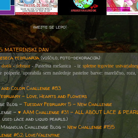
imejte se lepo!
05: MATERINSKI DAN
meseca februarja
(voščilo, foto-dekoracija)
 dotik - februar
- Pastelna mešanica - iz
spletne trgovine ustvarjalne
e polperle. uporabila sem naslednje pastelne barve: marelično, roza, 
 and Color Challenge #83
February - Love, Hearts and Flowers
nge Blog -
Tuesday February 5 - New Challenge
lenge -
♥ AAM Challenge #31 - ALL ABOUT LACE & PEAR
 used lace and liquid pearls.)
 Magnolia Challenge Blog -
New Challenge #155
lenge #62: Love/Valentine