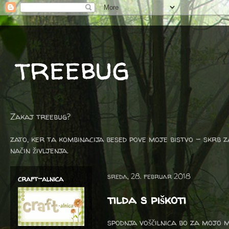
treebug
Zakaj treebug?
zato, ker ta kombinacija besed pove moje bistvo - skrb z
način življenja.
sreda, 28. februar 2018
craft-alnica
tilda s piškoti
spodnja voščilnica bo za mojo 