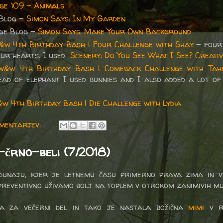
ge 109 - Animals
 Blog -
Simon Says: In My Garden
ge Blog -
Simon Says: Make Your Own Background
&w 4th Birthday Bash | Four Challenge with Shay
- four 
our hearts. I used
Scenery: Do You See What I See? Creati
w&w 4th Birthday Bash | Comeback Challenge with Tah
tead of elephant I used bunnies and I also added a lot of
w 4th Birthday Bash | Die Challenge with Lydia
omentarjev:
-črno-beli (7/2018)
a dunaju, kjer je letnemu času primerno prava zima in 
 preventivno uživamo bolj na toplem v otrokom zanimivih mu
la za večerni del in tako je nastala božična
mimi
v rd