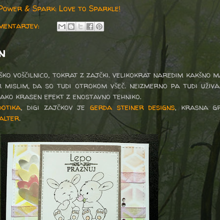
Power & Spark: Love to Sparkle!
mentarjev:
n
ško voščilnico, tokrat z zajčki. velikokrat naredim kakšno 
mislim, da so tudi otrokom všeč. neizmerno pa tudi uživ
tako krasen efekt z enostavno tehniko.
dotika
, digi zajčkov je
gerda steiner designs
, krasna gr
alter
.