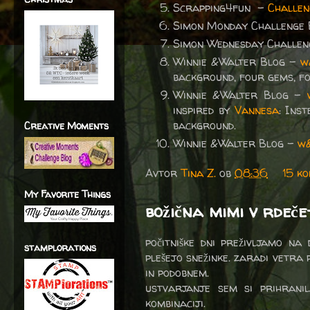
Scrapping4fun -
Challen
Simon Monday Challenge
Simon Wednesday Challen
Winnie &Walter Blog -
w
background, four gems, f
Winnie &Walter Blog -
inspired by
Vannesa
: Ins
background.
Creative Moments
Winnie &Walter Blog –
w&
Avtor
Tina Z.
ob
08:36
15 k
My Favorite Things
božična mimi v rdeče
počitniške dni preživljamo n
stamplorations
plešejo snežinke. zaradi vetra
in podobnem.
ustvarjanje sem si prihrani
kombinaciji.