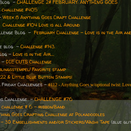
 Blog -
CHALLENGE 2# FEBRUARY: ANYTHING GOES
 challenge #405
 -
Week 8 Anything Goes Craft Challenge
 -
Challenge #104 Love is all Around
allenge Blog -
February Challenge - Love is in the Air and
ge blog -
Challenge #143.
blog -
Love is in the Air....
e -
DIE CUTS Challenge
blingsstempel/ Favorite stamp
22 & Little Blue Button Stamps!
a Friday Challenges -
#112 - Anything Goes w/optional twist: Lov
nds Challenge -
CHALLENGE #76
-
challenge # 6 - ribbon/Band
hing Goes Crafting Challenge at Polkadoodles
9 - 3D Embellishments and/or Stickers/Washi Tape
(blue gli