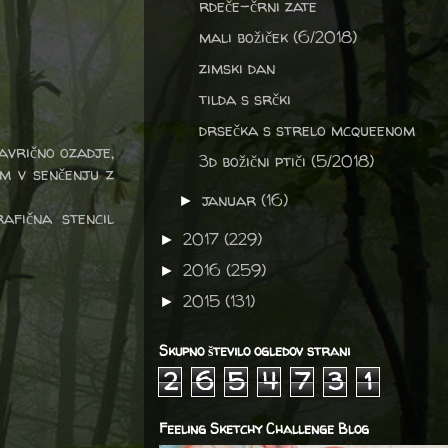
rdeče-črni zate
mali božiček (6/2018)
zimski dan
tilda s srčki
drsečka s strelo mcqueenom
mavrično ozadje,
3d božični ptiči (5/2018)
am v senčenju z
januar
(16)
►
afična stencil
2017
(229)
►
2016
(259)
►
2015
(131)
►
Skupno število ogledov strani
2
6
5
4
7
3
1
Feeling Sketchy Challenge Blog