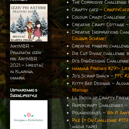
The Corrosive Challenge
Crafty catz -
CraftyCatz
Colour Crazy Challenge
Creative Craft Cottage
Creative Inspirations Ch
Colour Scheme!
Creative fingers challen
ArtMBR -
Praznični izziv
Die Cut Divas' challenge 
pri ArtMBR
Di's DigiDesigns Challeng
2021 – Hrestač
Hanna& Friends #291- Lie
in Klarina
Jo's Scrap Shack -
FFC #2
omara
Kitty Bee Designs - Aloh
Ustvarjamo s
Marriage
SizzixLifestyle
Lil Patch of Crafty Frie
Papercraft Challenges 
Polkadoodles -
Wk 8 Anyt
Pile It On Challenge #13
washi tape)