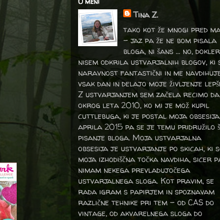
O meni
Tina Z.
tako kot že mnogi pred m
- jaz pa že ne bom pisala
bloga, ni šans ... no, dokler
nisem odkrila ustvarjalnih blogov, ki 
naravnost fantastični in me navdihuj
vsak dan in delajo moje življenje lepš
Z ustvarjanjem sem začela recimo da
okrog leta 2010, ko mi je mož kupil
cuttlebuga, ki je postal moja obsesija
aprila 2015 pa se je temu pridružilo 
pisanje bloga. Moja ustvarjalna
obsesija je ustvarjanje po skicah, ki 
moja izhodiščna točka navdiha, sicer p
nimam nekega prevladujočega
ustvarjalnega sloga. Kot pravim, se
rada igram s papirjem in spoznavam
različne tehnike pri tem – od CAS do
vintage, od akvarelnega sloga do