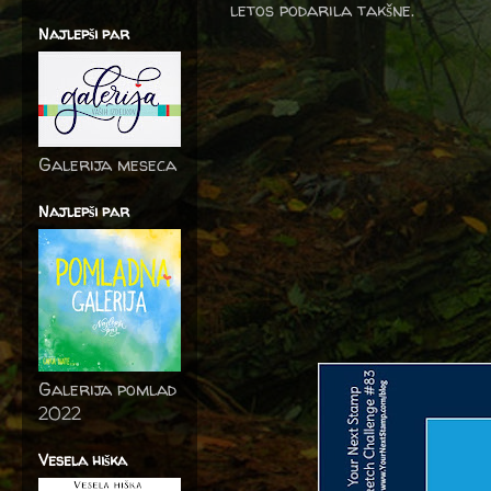
letos podarila takšne.
Najlepši par
Galerija meseca
Najlepši par
Galerija pomlad
2022
Vesela hiška