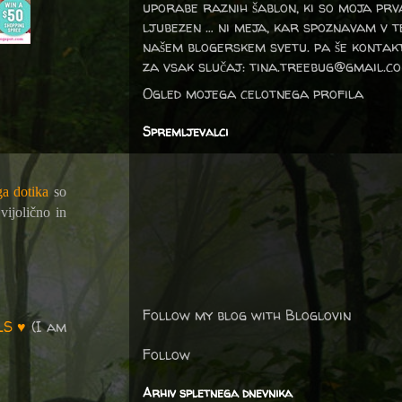
uporabe raznih šablon, ki so moja prv
ljubezen … ni meja, kar spoznavam v 
našem blogerskem svetu. pa še kontak
za vsak slučaj: tina.treebug@gmail.c
Ogled mojega celotnega profila
Spremljevalci
ga dotika
so
vijolično in
Follow my blog with Bloglovin
LS ♥
(I am
Follow
Arhiv spletnega dnevnika