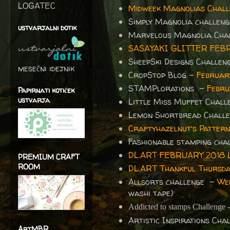
LOGATEC
Midweek Magnolias Chall
Simply Magnolia challeng
ustvarjalni dotik
Marvelous Magnolia Cha
SASAYAKI GLITTER FEB
SheepSki Designs Challe
mesečni idejnik
CropStop Blog -
Februar
STAMPlorations -
Febru
Papirnati kotiček
ustvarja
Little Miss Muffet Chall
Lemon Shortbread Chall
Craftyhazelnut's Pattern
Fashionable stamping cha
DL.ART FEBRUARY 2018 
PREMIUM CRAFT
ROOM
DL.ART Thankful Thursd
Allsorts challenge -
Wee
washi tape)
Addicted to stamps Challenge 
Artistic Inspirations Ch
ArtMBR