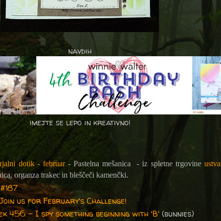
navdih
imejte se lepo in kreativno!
rjalni dotik - februar
- Pastelna mešanica - iz spletne trgovine
ustva
inica, organza trakec in bleščeči kamenčki.
 #187
Join us for February's Challenge!
k 456 - I spy something beginning with 'B'
(bunnies)