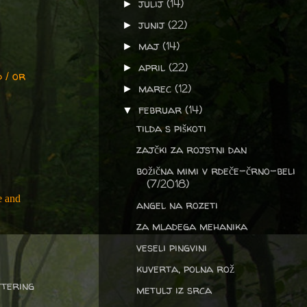
julij
(14)
►
junij
(22)
►
maj
(14)
►
april
(22)
►
 / or
marec
(12)
►
februar
(14)
▼
tilda s piškoti
zajčki za rojstni dan
božična mimi v rdeče-črno-beli
(7/2018)
e and
angel na rozeti
za mladega mehanika
veseli pingvini
kuverta, polna rož
ttering
metulj iz srca