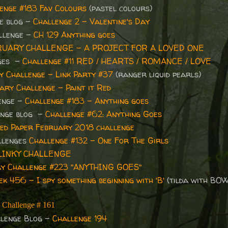
enge #183 Fav Colours
(pastel colours)
e blog -
Challenge 2 - Valentine's Day
llenge -
CH 129 Anything goes
RUARY CHALLENGE - A PROJECT FOR A LOVED ONE
nges -
Challenge #11 RED / HEARTS / ROMANCE / LOVE
y Challenge – Link Party #37
(ranger liquid pearls)
ary Challenge - Paint it Red
enge -
Challenge #183 - Anything goes
enge blog -
Challenge #62: Anything Goes
ed Paper February 2018 challenge
llenges
Challenge #132 – One For The Girls
LINKY CHALLENGE
ay Challenge #223 "ANYTHING GOES"
k 456 - I spy something beginning with 'B'
(tilda with BOW
-
Challenge # 161
allenge Blog -
Challenge 194