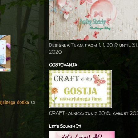
Designer Team from 1. 1. 2019 until 31.
2020
GOSTOVANJA
rjalnega dotika
so
CRAFT-alnica: junij 2016, avgust 20
Let's Squash It!