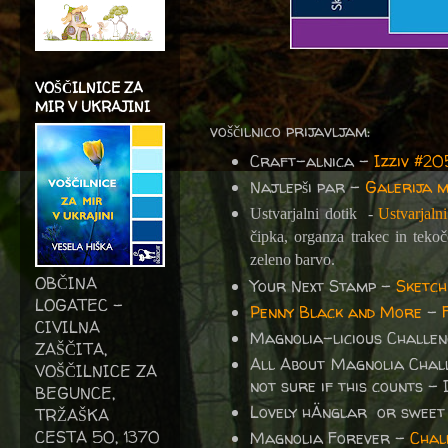
VOŠČILNICE ZA
MIR V UKRAJINI
voščilnico prijavljam:
Craft-alnica -
Izziv #2
Najlepši par -
Galerija 
Ustvarjalni dotik -
Ustvarjalni
čipka, organza trakec in tekoč
zeleno barvo.
OBČINA
Your Next Stamp -
Sketch
LOGATEC -
Penny Black and More
-
CIVILNA
Magnolia-licious Challe
ZAŠČITA,
All About Magnolia Chal
VOŠČILNICE ZA
not sure if this counts - I
BEGUNCE,
Lovely hÄnglar or sweet
TRŽAŠKA
CESTA 50, 1370
Magnolia Forever -
Chal