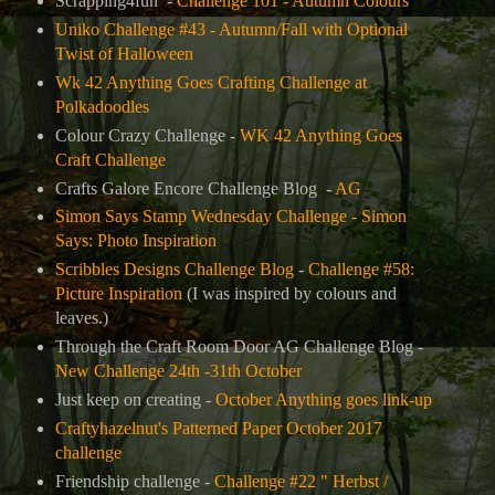
Scrapping4fun -
Challenge 101 - Autumn Colours
Uniko Challenge #43 - Autumn/Fall with Optional
Twist of Halloween
Wk 42 Anything Goes Crafting Challenge at
Polkadoodles
Colour Crazy Challenge -
WK 42 Anything Goes
Craft Challenge
Crafts Galore Encore Challenge Blog -
AG
Simon Says Stamp Wednesday Challenge -
Simon
Says: Photo Inspiration
Scribbles Designs Challenge Blog
-
Challenge #58:
Picture Inspiration
(I was inspired by colours and
leaves.)
Through the Craft Room Door AG Challenge Blog -
New Challenge 24th -31th October
Just keep on creating -
October Anything goes link-up
Craftyhazelnut's Patterned Paper October 2017
challenge
Friendship challenge -
Challenge #22 " Herbst /