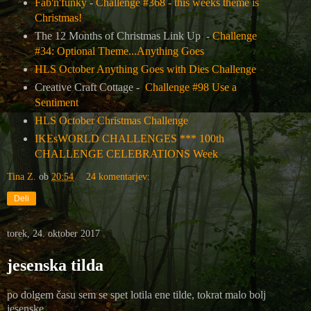
Fab'n'funky
-
Challenge #368 - this weeks theme is
Christmas!
The 12 Months of Christmas Link Up -
Challenge
#34: Optional Theme...Anything Goes
HLS October Anything Goes with Dies Challenge
Creative Craft Cottage -
Challenge #98 Use a
Sentiment
HLS October Christmas Challenge
IKEsWORLD CHALLENGES *** 100th
CHALLENGE CELEBRATIONS Week
Tina Z.
ob
20:54
24 komentarjev:
Deli
torek, 24. oktober 2017
jesenska tilda
po dolgem času sem se spet lotila ene tilde, tokrat malo bolj
jesenske.