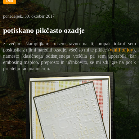
Deli
ponedeljek, 30. oktober 2017
potiskano pikčasto ozadje
z večjimi štampiljkami nisem ravno na ti, ampak tokrat sem
poskusila z njimi narediti ozadje. všeč so mi te pikice (
whiff of joy
),
namesto klasičnega odtisnjenega voščila pa sem uporabila kar
embosing mapico. preprosto in učinkovito, se mi zdi. gre na pot k
prijatelju računalničarju.