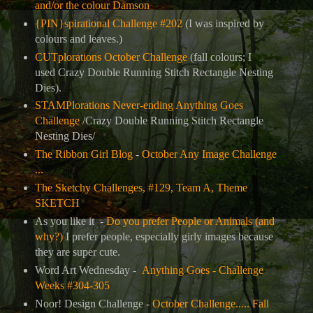
and/or the colour Damson
{PIN}spirational Challenge #202
(I was inspired by
colours and leaves.)
CUTplorations October Challenge
(fall colours; I
used
Crazy Double Running Stitch Rectangle Nesting
Dies).
STAMPlorations Never-ending Anything Goes
Challenge
/
Crazy Double Running Stitch Rectangle
Nesting Dies/
The Ribbon Girl Blog
-
October Any Image Challenge
...
The Sketchy Challenges, #129, Team A, Theme
SKETCH
As you like it -
Do you prefer People or Animals (and
why?)
I prefer people, especially girly images because
they are super cute.
Word Art Wednesday -
Anything Goes - Challenge
Weeks #304-305
Noor! Design Challenge -
October Challenge..... Fall