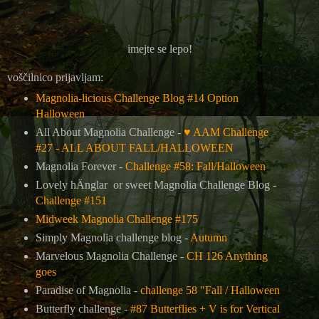
imejte se lepo!
voščilnico prijavljam:
Magnolia-licious Challenge Blog #14 Option
Halloween
All About Magnolia Challenge -
♥ AAM Challenge
#27 - ALL ABOUT FALL/HALLOWEEN
Magnolia Forever -
Challenge #58: Fall/Halloween
Lovely hÄnglar or sweet Magnolia Challenge Blog -
Challenge #151
Midweek Magnolia Challenge #175
Simply Magnolia challenge blog -
Autumn
Marvelous Magnolia Challenge -
CH 126 Anything
goes
Paradise of Magnolia -
challenge 58 "Fall / Halloween
Butterfly challenge -
#87 Butterflies + V is for Vertical