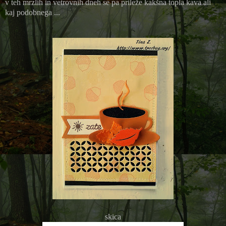
v teh mrzlih in vetrovnih dneh se pa prileže kakšna topla kava ali
kaj podobnega ...
skica