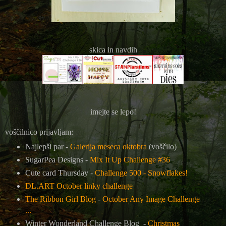
skica in navdih
imejte se lepo!
voščilnico prijavljam:
Najlepši par -
Galerija meseca oktobra
(voščilo)
SugarPea Designs -
Mix It Up Challenge #36
Cute card Thursday -
Challenge 500 - Snowflakes!
DL.ART October linky challenge
The Ribbon Girl Blog
-
October Any Image Challenge
...
Winter Wonderland Challenge Blog -
Christmas