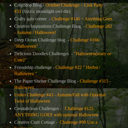
CropStop Blog -
October Challenge – Link Party
#33
(Sizzix moonlight owl die)
Crafty gals corner -
Challenge #146 ~ Anything Goes
Creative Inspirations Challenge Blog -
Challenge 282
- Autumn / Halloween!
Deep Ocean Challenge blog -
Challenge #166:
"Halloween"
Delicious Doodles Challenges -
"Halloween(scary or
Cute)"
Friendship challenge -
Challenge #22 " Herbst /
Halloween "
The Paper Shelter Challenge Blog -
Challenge #315 -
Halloween
Uniko Challenge #43 - Autumn/Fall with Optional
Twist of Halloween
Creatalicious Challenges -
Challenge #125
ANYTHING GOES with optional Halloween
Creative Craft Cottage -
Challenge #98 Use a