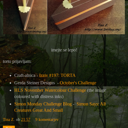
imejte se lepo!
torto prijavljam:
Craft-alnica -
Izziv #197: TORTA
Gerda Steiner Designs -
October's Challenge
HLS November Watercolour Challenge
(the image
coloured with distress inks)
Simon Monday Challenge Blog
-
Simon Says: All
Creatures Great And Small
Tina Z.
ob
21:57
9 komentarjev: