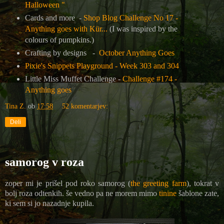
Halloween "
Cards and more -
Shop Blog Challenge No 17 -
Anything goes with Kür...
(I was inspired by the
colours of pumpkins.)
Crafting by designs -
October Anything Goes
Pixie's Snippets Playground - Week 303 and 304
Little Miss Muffet Challenge -
Challenge #174 -
Anything goes
Tina Z.
ob
17:58
52 komentarjev:
Deli
samorog v roza
zoper mi je prišel pod roko samorog (
the greeting farm
), tokrat v
bolj roza odtenkih. še vedno pa ne morem mimo
tinine
šablone zate,
ki sem si jo nazadnje kupila.