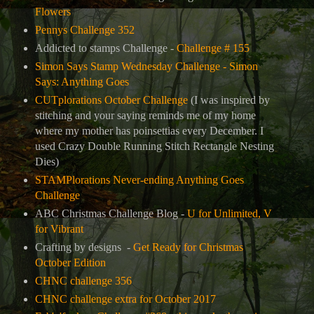
Flowers
Pennys Challenge 352
Addicted to stamps Challenge -
Challenge # 155
Simon Says Stamp Wednesday Challenge -
Simon
Says: Anything Goes
CUTplorations October Challenge
(I was inspired by
stitching and your saying reminds me of my home
where my mother has poinsettias every December. I
used
Crazy Double Running Stitch Rectangle Nesting
Dies)
STAMPlorations Never-ending Anything Goes
Challenge
ABC Christmas Challenge Blog -
U for Unlimited, V
for Vibrant
Crafting by designs -
Get Ready for Christmas
October Edition
CHNC challenge 356
CHNC challenge extra for October 2017