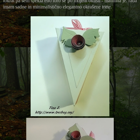
tokrat pa sem spekla eno toro še po mojem okusu - malinina je. rada
imam sadne in minimalistično elegantno okrašene torte.