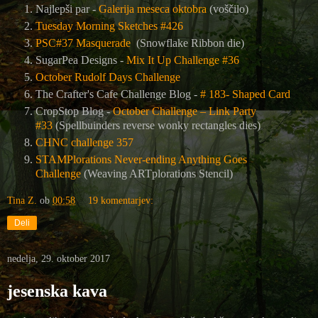
Najlepši par -
Galerija meseca oktobra
(voščilo)
Tuesday Morning Sketches #426
PSC#37 Masquerade
(Snowflake Ribbon die)
SugarPea Designs -
Mix It Up Challenge #36
October Rudolf Days Challenge
The Crafter's Cafe Challenge Blog
-
# 183- Shaped Card
CropStop Blog -
October Challenge – Link Party
#33
(Spellbuinders reverse wonky rectangles dies)
CHNC challenge 357
STAMPlorations Never-ending Anything Goes
Challenge
(
Weaving ARTplorations Stencil)
Tina Z.
ob
00:58
19 komentarjev:
Deli
nedelja, 29. oktober 2017
jesenska kava