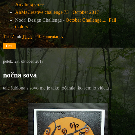
Anything Goes
AnMaCreative challenge 73 - October 2017
Noor! Design Challenge -
October Challenge..... Fall
Colors
Tina Z.
ob
11:26
10 komentarjev:
Deli
petek, 27. oktober 2017
nočna sova
tale šablona s sovo me je takoj očarala, ko sem jo videla ...