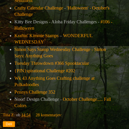
Sentiment
Crafty Calendar Challenge
-
'Halloween' - October's
Challenge
Kitty Bee Designs - Aloha Friday Challenges -
#106 -
Halloween
Kraftin' Kimmie Stamps
–
WONDERFUL
WEDNESDAY
Simon Says Stamp Wednesday Challenge -
Simon
Says: Anything Goes
Tuesday Throwdown #366 Spooktacular
{PIN}spirational Challenge #202
Wk 43 Anything Goes Crafting challenge at
Polkadoodles
Pennys Challenge 352
Noor! Design Challenge -
October Challenge..... Fall
Colors
Tina Z.
ob
14:54
28 komentarjev:
Deli