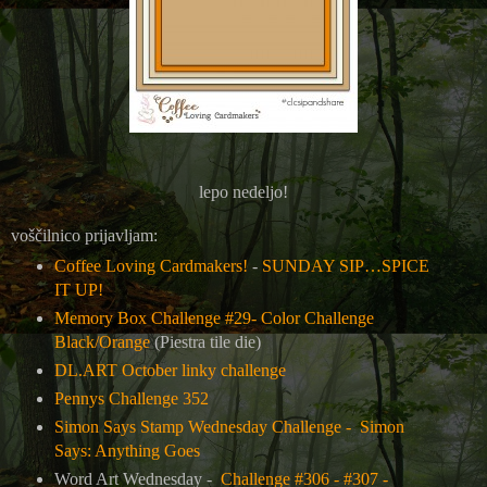
lepo nedeljo!
voščilnico prijavljam:
Coffee Loving Cardmakers!
-
SUNDAY SIP…SPICE
IT UP!
Memory Box Challenge #29- Color Challenge
Black/Orange
(Piestra tile die)
DL.ART October linky challenge
Pennys Challenge 352
Simon Says Stamp Wednesday Challenge -
Simon
Says: Anything Goes
Word Art Wednesday -
Challenge #306 - #307 -