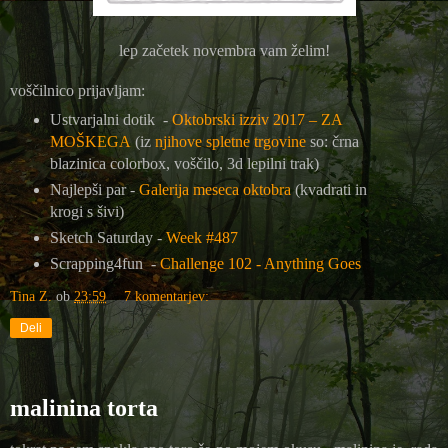
lep začetek novembra vam želim!
voščilnico prijavljam:
Ustvarjalni dotik -
Oktobrski izziv 2017 – ZA
MOŠKEGA
(iz
njihove spletne trgovine
so: črna
blazinica colorbox, voščilo, 3d lepilni trak)
Najlepši par -
Galerija meseca oktobra
(kvadrati in
krogi s šivi)
Sketch Saturday -
Week #487
Scrapping4fun -
Challenge 102 - Anything Goes
Tina Z.
ob
23:59
7 komentarjev:
Deli
malinina torta