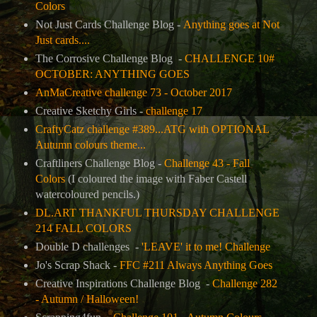
Colors
Not Just Cards Challenge Blog -
Anything goes at Not
Just cards....
The Corrosive Challenge Blog -
CHALLENGE 10#
OCTOBER: ANYTHING GOES
AnMaCreative challenge 73 - October 2017
Creative Sketchy Girls -
challenge 17
CraftyCatz challenge #389...ATG with OPTIONAL
Autumn colours theme...
Craftliners Challenge Blog -
Challenge 43 - Fall
Colors
(I coloured the image with Faber Castell
watercoloured pencils.)
DL.ART THANKFUL THURSDAY CHALLENGE
214 FALL COLORS
Double D challenges -
'LEAVE' it to me! Challenge
Jo's Scrap Shack -
FFC #211 Always Anything Goes
Creative Inspirations Challenge Blog -
Challenge 282
- Autumn / Halloween!