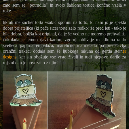
zato sem se "potrudila" in svojo šablono tortice končno vzela v
roke.
hkrati me sacher torta vsakič spomni na torto, ki nam jo je spekla
dobra prijateljica (ki peče sicer torte zelo redko) že pred leti - tako je
bila dobra, boljša kot original, da je še vedno ne moremo prehvaliti.
čokolada je temno rjavi karton, zgornji obliv je reciklirana rahlo
svetleča papirna embalaža, marelično marmelado pa predstavlja
oranžni trakec. dodala sem še ljubkega rakuna od gerda stein
er
designs
, ker sin obožuje vse vrste živali in tudi njegovo darilo za
rojstni dan je povezano z njimi.