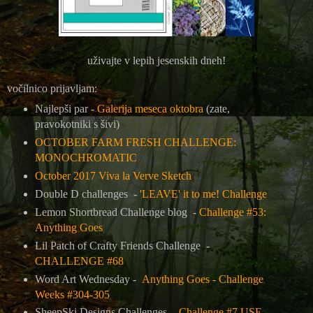
uživajte v lepih jesenskih dneh!
vočilnico prijavljam:
Najlepši par -
Galerija meseca oktobra
(zate,
pravokotniki s šivi)
OCTOBER FARM FRESH CHALLENGE:
MONOCHROMATIC
October 2017 Viva la Verve Sketch
Double D challenges -
'LEAVE' it to me! Challenge
Lemon Shortbread Challenge blog -
Challenge #53:
Anything Goes
Lil Patch of Crafty Friends Challenge -
CHALLENGE #68
Word Art Wednesday -
Anything Goes - Challenge
Weeks #304-305
SheepSki Designs Challenges -
Challenge #7 USE