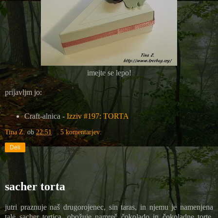
imejte se lepo!
prijavljm jo:
Craft-alnica -
Izziv #197: TORTA
Tina Z.
ob
22:51
5 komentarjev:
Deli
sacher torta
jutri praznuje naš drugorojenec, sin taras, in njemu je namenjena
tale sacher tortica. obožuje namreč čokolado in čokoladne torte,