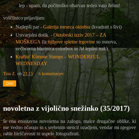
lep - upam, da počitniško obarvan teden vam želim!
voščilnico prijavljam:
Najlepši par -
Galerija meseca oktobra
(kvadrati s šivi)
Ustvarjalni dotik -
Oktobrski izziv 2017 – ZA
MOŠKEGA
(iz
njihove spletne trgovine
so osnova,
večbravna blazinica colorbox in 3d lepilni trak)
Kraftin' Kimmie Stamps
–
WONDERFUL
WEDNESDAY
Tina Z.
ob
23:15
6 komentarjev:
Deli
novoletna z vijolično snežinko (35/2017)
še ena enostavna novoletna na zalogo, malce drugačne oblike, ki
me vedno očarajo in s srebrnim stencil ozadjem, vendar mi njegove
rahle bleščavosti ni uspelo fotografirati.