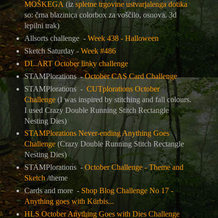
MOŠKEGA
(iz
spletne trgovine ustvarjalenga dotika
so: črna blazinica colorbox za voščilo, osnova, 3d
lepilni trak)
Allsorts challenge -
Week 438 - Halloween
Sketch Saturday -
Week #486
DL.ART October linky challenge
STAMPlorations -
October CAS Card Challenge
STAMPlorations -
CUTplorations October
Challenge
(I was inspired by stitching and fall colours.
I used Crazy Double Running Stitch Rectangle
Nesting Dies)
STAMPlorations Never-ending Anything Goes
Challenge
(Crazy Double Running Stitch Rectangle
Nesting Dies)
STAMPlorations -
October Challenge - Theme and
Sketch
/theme
Cards and more -
Shop Blog Challenge No 17 -
Anything goes with Kürbis...
HLS October Anything Goes with Dies Challenge