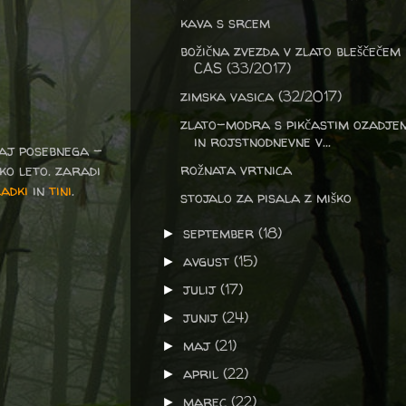
kava s srcem
božična zvezda v zlato bleščečem
CAS (33/2017)
zimska vasica (32/2017)
zlato-modra s pikčastim ozadje
in rojstnodnevne v...
kaj posebnega -
rožnata vrtnica
ko leto. zaradi
ladki
in
tini
.
stojalo za pisala z miško
september
(18)
►
avgust
(15)
►
julij
(17)
►
junij
(24)
►
maj
(21)
►
april
(22)
►
marec
(22)
►