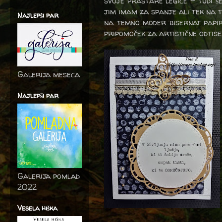
svoje prastare legice - tudi š
jim imam za spanje ali tek na te
Najlepši par
na temno moder bisernat papir
pripomoček za artistične odtise
Galerija meseca
Najlepši par
Galerija pomlad
2022
Vesela hiška