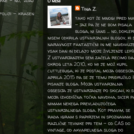
arne - no, zdaj
O meni
Tina Z.
foliji - krasen
tako kot že mnogi pred m
- jaz pa že ne bom pisala
bloga, ni šans ... no, dokler
nisem odkrila ustvarjalnih blogov, ki 
naravnost fantastični in me navdihuj
vsak dan in delajo moje življenje lepš
Z ustvarjanjem sem začela recimo da
okrog leta 2010, ko mi je mož kupil
cuttlebuga, ki je postal moja obsesija
aprila 2015 pa se je temu pridružilo 
pisanje bloga. Moja ustvarjalna
obsesija je ustvarjanje po skicah, ki 
moja izhodiščna točka navdiha, sicer p
nimam nekega prevladujočega
ustvarjalnega sloga. Kot pravim, se
rada igram s papirjem in spoznavam
različne tehnike pri tem – od CAS do
vintage, od akvarelnega sloga do