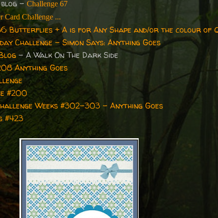
 blog -
Challenge 67
r Card Challenge ...
6 Butterflies + A is for Any Shape and/or the colour of 
day Challenge -
Simon Says: Anything Goes
Blog
- A Walk On The Dark Side
208 Anything Goes
llenge
ge #200
hallenge Weeks #302-303 - Anything Goes
s #423