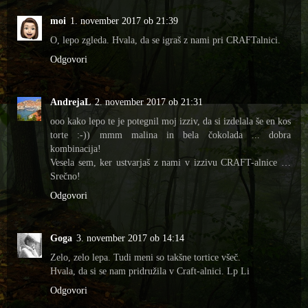
moi
1. november 2017 ob 21:39
O, lepo zgleda. Hvala, da se igraš z nami pri CRAFTalnici.
Odgovori
AndrejaL
2. november 2017 ob 21:31
ooo kako lepo te je potegnil moj izziv, da si izdelala še en kos
torte :-)) mmm malina in bela čokolada ... dobra
kombinacija!
Vesela sem, ker ustvarjaš z nami v izzivu CRAFT-alnice …
Srečno!
Odgovori
Goga
3. november 2017 ob 14:14
Zelo, zelo lepa. Tudi meni so takšne tortice všeč.
Hvala, da si se nam pridružila v Craft-alnici. Lp Li
Odgovori