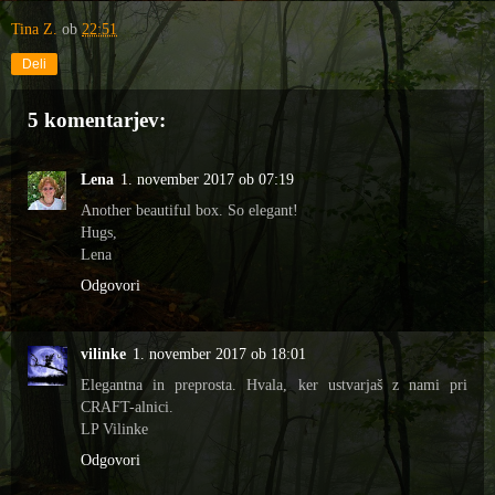
Tina Z.
ob
22:51
Deli
5 komentarjev:
Lena
1. november 2017 ob 07:19
Another beautiful box. So elegant!
Hugs,
Lena
Odgovori
vilinke
1. november 2017 ob 18:01
Elegantna in preprosta. Hvala, ker ustvarjaš z nami pri
CRAFT-alnici.
LP Vilinke
Odgovori