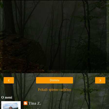
‹
›
Domov
Prikaži spletno različico
O meni
Tina Z.