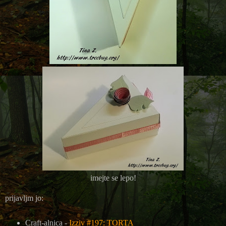
imejte se lepo!
prijavljm jo:
Craft-alnica -
Izziv #197: TORTA