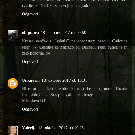
ozadje. Pa čestitke za osvojeno nagrado!
Odgovori
oldpunca
18. oktober 2017 ob 09:59
Krasen venček si "spletla" na opečnatem ozadju. Čudovita
jesen. :-) Čestitke za nagrado pri Darnell. Fejst punca je in
zelo pozorna. :-)
Odgovori
Unknown
18. oktober 2017 ob 10:01
Nice card, I like the white bricks at the background. Thanks
for joining us at Scrapping4fun challenge.
Miroslava DT
Odgovori
Valerija
18. oktober 2017 ob 10:25