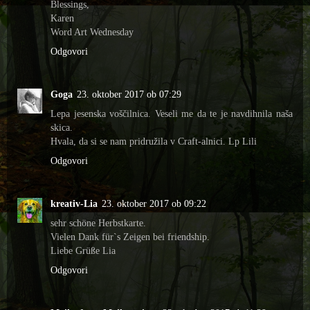
Blessings,
Karen
Word Art Wednesday
Odgovori
Goga
23. oktober 2017 ob 07:29
Lepa jesenska voščilnica. Veseli me da te je navdihnila naša
skica.
Hvala, da si se nam pridružila v Craft-alnici. Lp Lili
Odgovori
kreativ-Lia
23. oktober 2017 ob 09:22
sehr schöne Herbstkarte.
Vielen Dank für`s Zeigen bei friendship.
Liebe Grüße Lia
Odgovori