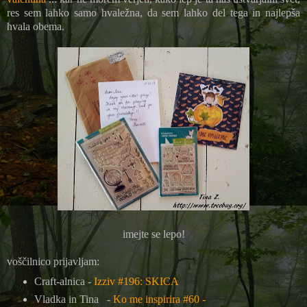
res sem lahko samo hvaležna, da sem lahko del tega in najlepša
hvala obema.
imejte se lepo!
voščilnico prijavljam:
Craft-alnica -
Izziv #196: SKICA
Vladka in Tina
-
Ko me inspirira #60 -