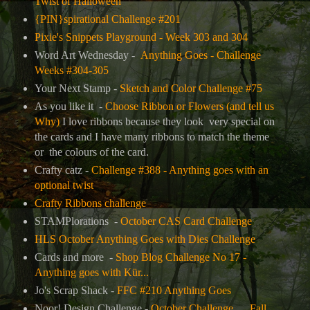
Twist of Halloween
{PIN}spirational Challenge #201
Pixie's Snippets Playground - Week 303 and 304
Word Art Wednesday -
Anything Goes - Challenge
Weeks #304-305
Your Next Stamp -
Sketch and Color Challenge #75
As you like it -
Choose Ribbon or Flowers (and tell us
Why)
I love ribbons because they look very special on
the cards and I have many ribbons to match the theme
or the colours of the card.
Crafty catz -
Challenge #388 - Anything goes with an
optional twist
Crafty Ribbons challenge
STAMPlorations -
October CAS Card Challenge
HLS October Anything Goes with Dies Challenge
Cards and more -
Shop Blog Challenge No 17 -
Anything goes with Kür...
Jo's Scrap Shack -
FFC #210 Anything Goes
Noor! Design Challenge -
October Challenge..... Fall