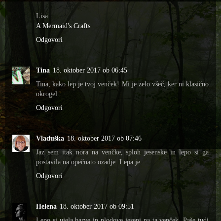
Lisa
A Mermaid's Crafts
Odgovori
Tina
18. oktober 2017 ob 06:45
Tina, kako lep je tvoj venček! Mi je zelo všeč, ker ni klasično
okrogel...
Odgovori
Vladuška
18. oktober 2017 ob 07:46
Jaz sem itak nora na venčke, sploh jesenske in lepo si ga
postavila na opečnato ozadje. Lepa je.
Odgovori
Helena
18. oktober 2017 ob 09:51
Lepo si ujela barve in plodove jeseni na ta venček. Paše tudi