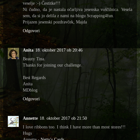
veselje :-) Čestitke!!!
Ni čudno, da je nastala očarljiva jesenska voščilnica. Vesela
sem, da si jo delila z nami na blogu Scrapping4fun.
Prijazen jesenski pozdravček, Majda
Odgovori
Anita
18. oktober 2017 ob 20:46
Beauty Tina.
Thanks for joining our challenge.
Best Regards
Anita
MDblog
Odgovori
Annette
18. oktober 2017 ob 21:50
I love ribbons too. I think I have more than most stores!!!
Hugs
Annette -
Netty's Cards