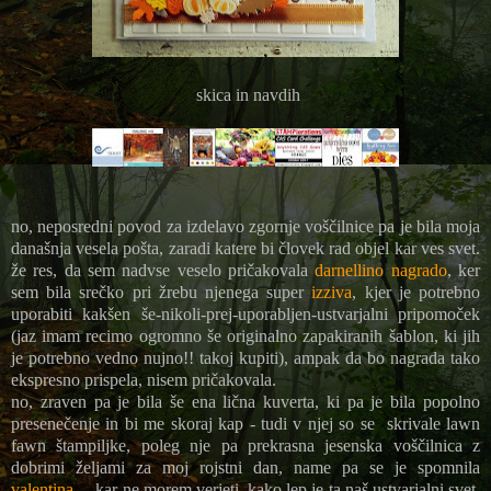
skica in navdih
no, neposredni povod za izdelavo zgornje voščilnice pa je bila moja
današnja vesela pošta, zaradi katere bi človek rad objel kar ves svet.
že res, da sem nadvse veselo pričakovala
darnellino nagrado
, ker
sem bila srečko pri žrebu njenega super
izziva
, kjer je potrebno
uporabiti kakšen še-nikoli-prej-uporabljen-ustvarjalni pripomoček
(jaz imam recimo ogromno še originalno zapakiranih šablon, ki jih
je potrebno vedno nujno!! takoj kupiti), ampak da bo nagrada tako
ekspresno prispela, nisem pričakovala.
no, zraven pa je bila še ena lična kuverta, ki pa je bila popolno
presenečenje in bi me skoraj kap - tudi v njej so se skrivale lawn
fawn štampiljke, poleg nje pa prekrasna jesenska voščilnica z
dobrimi željami za moj rojstni dan, name pa se je spomnila
valentina
... kar ne morem verjeti, kako lep je ta naš ustvarjalni svet,