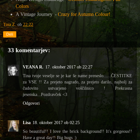
Colors
A Vintage Journey -
Crazy for Autumn Colour!
Tina Z.
ob
22:22
Deli
33 komentarjev:
VEANA R.
17. oktober 2017 ob 22:27
Tina tvoje veselje se je kar še name preneslo......ČESTITKE
za VSE !! Za prejeto nagrado, za prejeto darilo, najbolj za
čudovito ustvarjeno voščilnico ! Prekrasna
jesenska...Pozdravček <3
Odgovori
Lisa
18. oktober 2017 ob 02:25
So beautiful!! I love the brick background!! It's gorgeous!!
Have a great day!! Big hugs :)