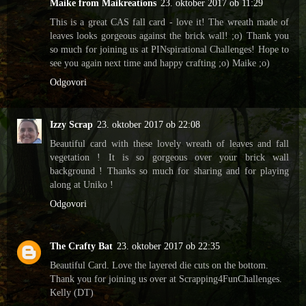
Maike from Maikreations
23. oktober 2017 ob 11:29
This is a great CAS fall card - love it! The wreath made of
leaves looks gorgeous against the brick wall! ;o) Thank you
so much for joining us at PINspirational Challenges! Hope to
see you again next time and happy crafting ;o) Maike ;o)
Odgovori
Izzy Scrap
23. oktober 2017 ob 22:08
Beautiful card with these lovely wreath of leaves and fall
vegetation ! It is so gorgeous over your brick wall
background ! Thanks so much for sharing and for playing
along at Uniko !
Odgovori
The Crafty Bat
23. oktober 2017 ob 22:35
Beautiful Card. Love the layered die cuts on the bottom.
Thank you for joining us over at Scrapping4FunChallenges.
Kelly (DT)