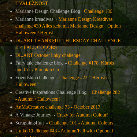
HVALEŽNOST
Marianne Design Challenge Blog -
Challenge 186
Marianne kreadivas -
Marianne Design Kreadivas
challenge#39 Alles geht mit Marianne Design +Option
Halloween / Herbst
DL.ART THANKFUL THURSDAY CHALLENGE
214 FALL COLORS
DL.ART October linky challenge
Fairy tale challenge blog -
Challenge #178, Kürbis
und Co. / Pumpkin Co.
Friendship challenge -
Challenge #22 " Herbst /
Halloween "
Creative Inspirations Challenge Blog -
Challenge 282
- Autumn / Halloween!
AnMaCreative challenge 73 - October 2017
A Vintage Journey -
Crazy for Autumn Colour!
Scrapping4fun -
Challenge 101 - Autumn Colours
Uniko Challenge #43 - Autumn/Fall with Optional