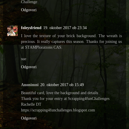
Challenge
Odgovori
foleysfriend
19. oktober 2017 ob 23:34
I love the texture of your brick background. The wreath is
precious. It really captures this season. Thanks for joining us
at STAMPlorations CAS.
sue
Odgovori
Anonimni
20. oktober 2017 ob 15:49
Beautiful card, love the background and details
Thank you for your entry at Scrapping4funChallenges
Rachelle DT
https://scrapping4funchallenges.blogspot.com
Odgovori