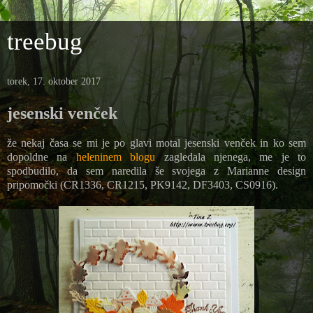
treebug
torek, 17. oktober 2017
jesenski venček
že nekaj časa se mi je po glavi motal jesenski venček in ko sem
dopoldne na
heleninem blogu
zagledala njenega, me je to
spodbudilo, da sem naredila še svojega z Marianne design
pripomočki (CR1336, CR1215, PK9142, DF3403, CS0916).