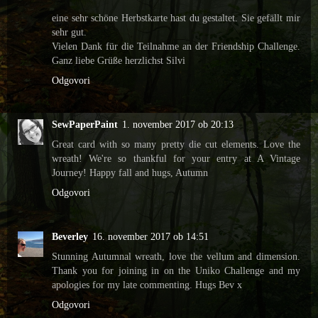
eine sehr schöne Herbstkarte hast du gestaltet. Sie gefällt mir
sehr gut.
Vielen Dank für die Teilnahme an der Friendship Challenge.
Ganz liebe Grüße herzlichst Silvi
Odgovori
SewPaperPaint
1. november 2017 ob 20:13
Great card with so many pretty die cut elements. Love the
wreath! We're so thankful for your entry at A Vintage
Journey! Happy fall and hugs, Autumn
Odgovori
Beverley
16. november 2017 ob 14:51
Stunning Autumnal wreath, love the vellum and dimension.
Thank you for joining in on the Uniko Challenge and my
apologies for my late commenting. Hugs Bev x
Odgovori