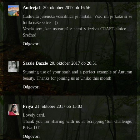
AndrejaL
20. oktober 2017 ob 16:56
Čudovita jesenska voščilnica je nastala. Všeč mi je kako si se
lotila naše skice :-))
Vesela sem, ker ustvarjaš z nami v izzivu CRAFT-alnice …
Srečno!
Odgovori
Sazzle Dazzle
20. oktober 2017 ob 20:51
Stunning use of your stash and a perfect example of Autumn
beauty. Thanks for joining us at Uniko this month
Odgovori
Priya
21. oktober 2017 ob 13:03
Lovely card.
Thank you for sharing with us at Scrapping4fun challenge.
Priya-DT
Odgovori