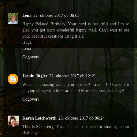
Lena
22. oktober 2017 ob 06:03
Happy Belated Birthday. Your card is beautiful and I'm so
glad you got such wonderful happy mail. Can't wait to see
your beautiful creations using it all.
Hugs,
Lena
Odgovori
Jeanin Jügler
22. oktober 2017 ob 12:19
What an amazing scene you created! Love it! Thanks for
playing along with the Cards und More October challenge!
Odgovori
Karen Letchworth
23. oktober 2017 ob 06:24
This is SO pretty, Tina. Thanks so much for sharing in our
challenge.