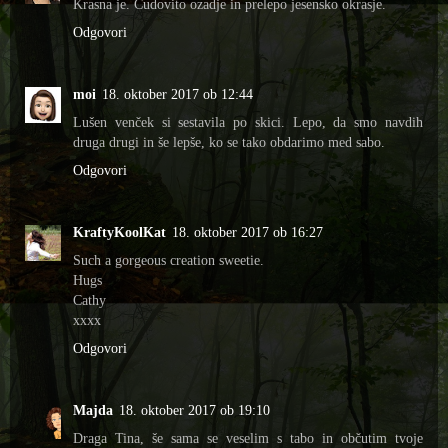
Krasna je. Čudovito ozadje in prelepo jesensko okrasje.
Odgovori
moi
18. oktober 2017 ob 12:44
Lušen venček si sestavila po skici. Lepo, da smo navdih
druga drugi in še lepše, ko se tako obdarimo med sabo.
Odgovori
KraftyKoolKat
18. oktober 2017 ob 16:27
Such a gorgeous creation sweetie.
Hugs
Cathy
xxxx
Odgovori
Majda
18. oktober 2017 ob 19:10
Draga Tina, še sama se veselim s tabo in občutim tvoje