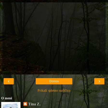
‹
›
Domov
Prikaži spletno različico
O meni
Tina Z.