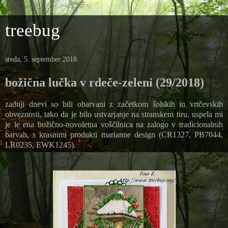
treebug
sreda, 5. september 2018
božična lučka v rdeče-zeleni (29/2018)
zadnji dnevi so bili obarvani z začetkom šolskih in vrtčevskih
obveznosti, tako da je bilo ustvarjanje na stranskem tiru. uspela mi
je le ena božično-novoletna voščilnica na zalogo v tradicionalnih
barvah, s krasnimi produkti marianne design
(CR1327, PB7044,
LR0235, EWK1245).