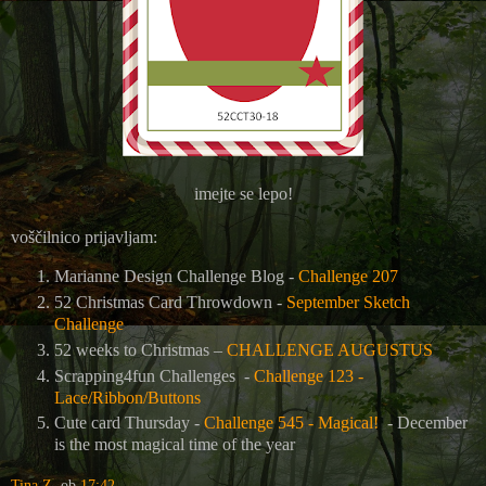
imejte se lepo!
voščilnico prijavljam:
Marianne Design Challenge Blog -
Challenge 207
52 Christmas Card Throwdown -
September Sketch
Challenge
52 weeks to Christmas –
CHALLENGE AUGUSTUS
Scrapping4fun Challenges
-
Challenge 123 -
Lace/Ribbon/Buttons
Cute card Thursday -
Challenge 545 - Magical!
- December
is the most magical time of the year
Tina Z.
ob
17:42