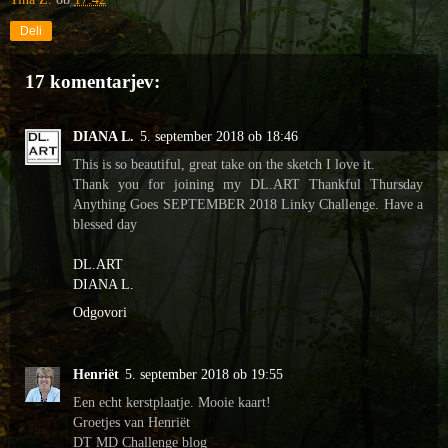
Deli
17 komentarjev:
DIANA L.
5. september 2018 ob 18:46
This is so beautiful, great take on the sketch I love it.
Thank you for joining my DL.ART Thankful Thursday
Anything Goes SEPTEMBER 2018 Linky Challenge. Have a
blessed day
DL.ART
DIANA L.
Odgovori
Henriët
5. september 2018 ob 19:55
Een echt kerstplaatje. Mooie kaart!
Groetjes van Henriët
DT MD Challenge blog