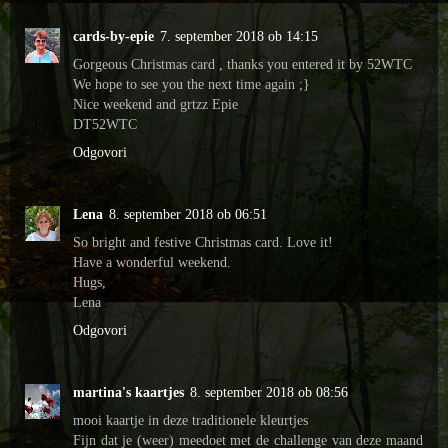
cards-by-epie
7. september 2018 ob 14:15
Gorgeous Christmas card , thanks you entered it by 52WTC
We hope to see you the next time again ;}
Nice weekend and grtzz Epie
DT52WTC
Odgovori
Lena
8. september 2018 ob 06:51
So bright and festive Christmas card. Love it!
Have a wonderful weekend.
Hugs,
Lena
Odgovori
martina's kaartjes
8. september 2018 ob 08:56
mooi kaartje in deze traditionele kleurtjes
Fijn dat je (weer) meedoet met de challenge van deze maand