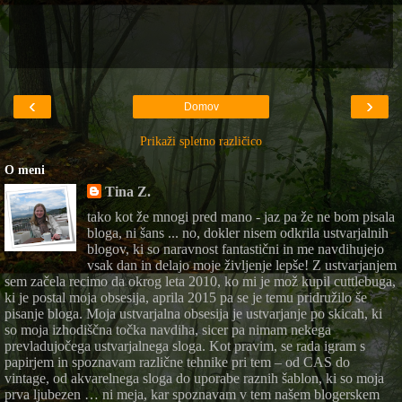
‹
›
Domov
Prikaži spletno različico
O meni
Tina Z.
tako kot že mnogi pred mano - jaz pa že ne bom pisala
bloga, ni šans ... no, dokler nisem odkrila ustvarjalnih
blogov, ki so naravnost fantastični in me navdihujejo
vsak dan in delajo moje življenje lepše! Z ustvarjanjem
sem začela recimo da okrog leta 2010, ko mi je mož kupil cuttlebuga,
ki je postal moja obsesija, aprila 2015 pa se je temu pridružilo še
pisanje bloga. Moja ustvarjalna obsesija je ustvarjanje po skicah, ki
so moja izhodiščna točka navdiha, sicer pa nimam nekega
prevladujočega ustvarjalnega sloga. Kot pravim, se rada igram s
papirjem in spoznavam različne tehnike pri tem – od CAS do
vintage, od akvarelnega sloga do uporabe raznih šablon, ki so moja
prva ljubezen … ni meja, kar spoznavam v tem našem blogerskem