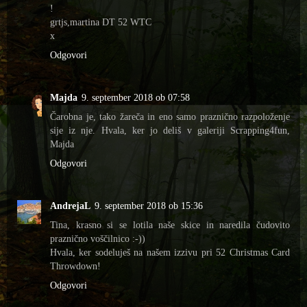
!
grtjs,martina DT 52 WTC
x
Odgovori
Majda
9. september 2018 ob 07:58
Čarobna je, tako žareča in eno samo praznično razpoloženje
sije iz nje. Hvala, ker jo deliš v galeriji Scrapping4fun,
Majda
Odgovori
AndrejaL
9. september 2018 ob 15:36
Tina, krasno si se lotila naše skice in naredila čudovito
praznično voščilnico :-))
Hvala, ker sodeluješ na našem izzivu pri 52 Christmas Card
Throwdown!
Odgovori