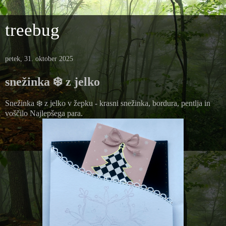
treebug
petek, 31. oktober 2025
snežinka ❄️ z jelko
Snežinka ❄️ z jelko v žepku - krasni snežinka, bordura, pentlja in
voščilo Najlepšega para.