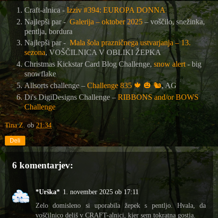
Craft-alnica -
Izziv #394: EUROPA DONNA
Najlepši par -
Galerija – oktober 2025
– voščilo, snežinka,
pentlja, bordura
Najlepši par -
Mala šola prazničnega ustvarjanja – 13.
sezona
, VOŠČILNICA V OBLIKI ŽEPKA
Christmas Kickstar Card Blog Challenge,
snow alert
- big
snowflake
Allsorts challenge –
Challenge 835
🍁
🎃
🐿️
, AG
Di's DigiDesigns Challenge –
RIBBONS and/or BOWS
Challenge
Tina Z.
ob
21:34
Deli
6 komentarjev:
*Urška*
1. november 2025 ob 17:11
Zelo domisleno si uporabila žepek s pentljo. Hvala, da
voščilnico deliš v CRAFT-alnici, kjer sem tokratna gostja.