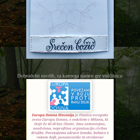
Dobrodelni navdih, za katerega namen gre voščilnica: