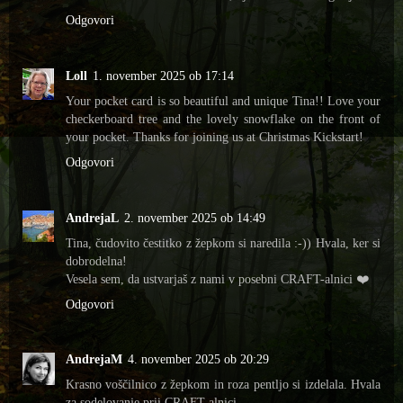
Odgovori
Loll
1. november 2025 ob 17:14
Your pocket card is so beautiful and unique Tina!! Love your
checkerboard tree and the lovely snowflake on the front of
your pocket. Thanks for joining us at Christmas Kickstart!
Odgovori
AndrejaL
2. november 2025 ob 14:49
Tina, čudovito čestitko z žepkom si naredila :-)) Hvala, ker si
dobrodelna!
Vesela sem, da ustvarjaš z nami v posebni CRAFT-alnici ❤️
Odgovori
AndrejaM
4. november 2025 ob 20:29
Krasno voščilnico z žepkom in roza pentljo si izdelala. Hvala
za sodelovanje prii CRAFT-alnici