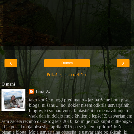
‹
›
Domov
Prikaži spletno različico
O meni
Tina Z.
tako kot že mnogi pred mano - jaz pa že ne bom pisala
bloga, ni šans ... no, dokler nisem odkrila ustvarjalnih
blogov, ki so naravnost fantastični in me navdihujejo
vsak dan in delajo moje življenje lepše! Z ustvarjanjem
sem začela recimo da okrog leta 2010, ko mi je mož kupil cuttlebuga,
ki je postal moja obsesija, aprila 2015 pa se je temu pridružilo še
pisanje bloga. Moja ustvarjalna obsesija je ustvarjanje po skicah, ki