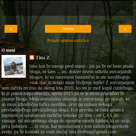
‹
›
Domov
Prikaži spletno različico
O meni
Tina Z.
tako kot že mnogi pred mano - jaz pa že ne bom pisala
bloga, ni šans ... no, dokler nisem odkrila ustvarjalnih
blogov, ki so naravnost fantastični in me navdihujejo
vsak dan in delajo moje življenje lepše! Z ustvarjanjem
sem začela recimo da okrog leta 2010, ko mi je mož kupil cuttlebuga,
ki je postal moja obsesija, aprila 2015 pa se je temu pridružilo še
pisanje bloga. Moja ustvarjalna obsesija je ustvarjanje po skicah, ki
so moja izhodiščna točka navdiha, sicer pa nimam nekega
prevladujočega ustvarjalnega sloga. Kot pravim, se rada igram s
papirjem in spoznavam različne tehnike pri tem – od CAS do
vintage, od akvarelnega sloga do uporabe raznih šablon, ki so moja
prva ljubezen … ni meja, kar spoznavam v tem našem blogerskem
svetu. pa še kontakt za vsak slučaj: tina.treebug@gmail.com