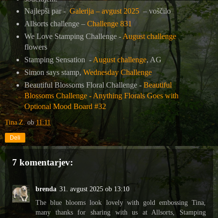
Najlepši par -
Galerija – avgust 2025
– voščilo
Allsorts challenge –
Challenge 831
We Love Stamping Challenge -
August challenge
flowers
Stamping Sensation
-
August challenge
, AG
Simon says stamp,
Wednesday Challenge
Beautiful Blossoms Floral Challenge -
Beautiful
Blossoms Challenge - Anything Florals Goes with
Optional Mood Board #32
Tina Z.
ob
11:11
Deli
7 komentarjev:
brenda
31. avgust 2025 ob 13:10
The blue blooms look lovely with gold embossing Tina,
many thanks for sharing with us at Allsorts, Stamping