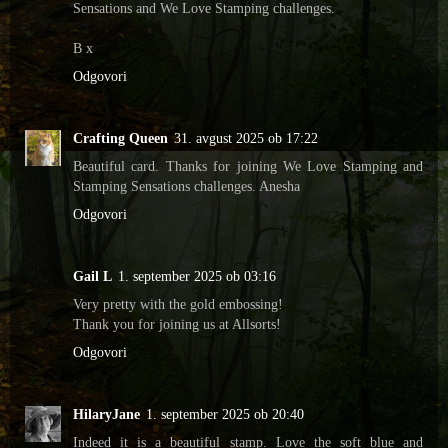
Sensations and We Love Stamping challenges.
B x
Odgovori
Crafting Queen
31. avgust 2025 ob 17:22
Beautiful card. Thanks for joining We Love Stamping and
Stamping Sensations challenges. Anesha
Odgovori
Gail L
1. september 2025 ob 03:16
Very pretty with the gold embossing!
Thank you for joining us at Allsorts!
Odgovori
HilaryJane
1. september 2025 ob 20:40
Indeed it is a beautiful stamp. Love the soft blue and