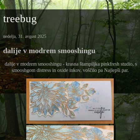
treebug
nedelja, 31. avgust 2025
dalije v modrem smooshingu
dalije v modrem smooshingu - krasna štampiljka pinkfresh studio, s
smooshgom distress in oxide inkov, voščilo pa Najlepši par.