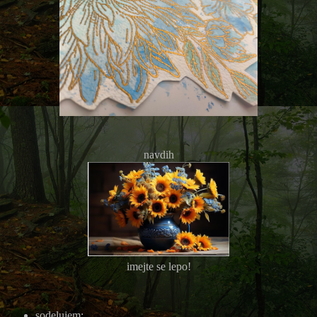
navdih
imejte se lepo!
sodelujem: