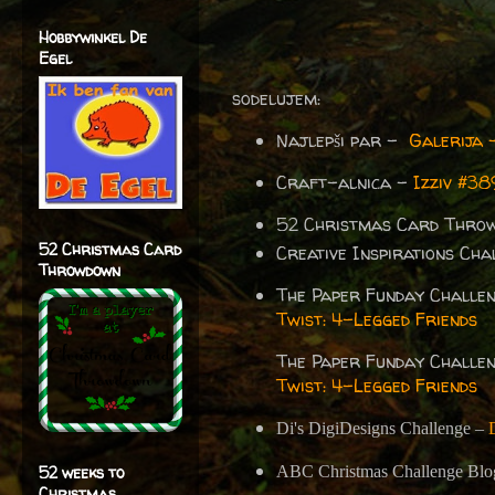
Hobbywinkel De
Egel
sodelujem:
Najlepši par -
Galerija 
Craft-alnica -
Izziv #38
52 Christmas Card Thro
52 Christmas Card
Creative Inspirations Ch
Throwdown
The Paper Funday Challe
Twist: 4-Legged Friends
The Paper Funday Challe
Twist: 4-Legged Friends
Di's DigiDesigns Challenge –
52 weeks to
ABC Christmas Challenge Blo
Christmas