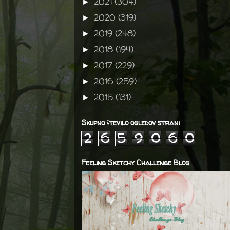
2021
(304)
►
2020
(319)
►
2019
(248)
►
2018
(194)
►
2017
(229)
►
2016
(259)
►
2015
(131)
►
Skupno število ogledov strani
2
6
5
9
0
6
0
Feeling Sketchy Challenge Blog