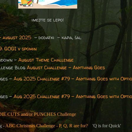
imejte se lepo!
– avgust 2025
– dodatki - kapa, šal
9: GOGI v spomin
wdown –
August Theme Challenge
allenge Blog
August Challenge - Anything Goes
nges -
Aug 2025 Challenge #79 - Anything Goes with Opti
nges -
Aug 2025 Challenge #79 - Anything Goes with Opti
DIE CUTS and/or PUNCHES Challenge
g -
ABC Christmas Challenge - P, Q, R are for?
'Q is for Quick'