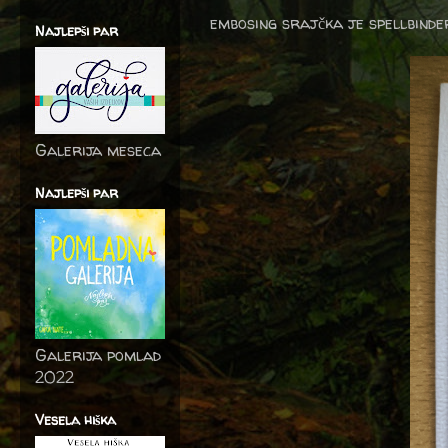
embosing srajčka je spellbinder
Najlepši par
Galerija meseca
Najlepši par
Galerija pomlad
2022
Vesela hiška