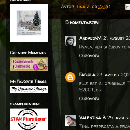
Avtor
Tina Z.
ob
22:28
5 komentarjev:
AndrejaM
21. avgust 
Hvala, ker si čudovito 
Creative Moments
Odgovori
Fabiola
23. avgust 202
My Favorite Things
elle est si originale 
52CCT, biz
Odgovori
stamplorations
Valentina B
25. avgus
Tina, preprosta a prav 