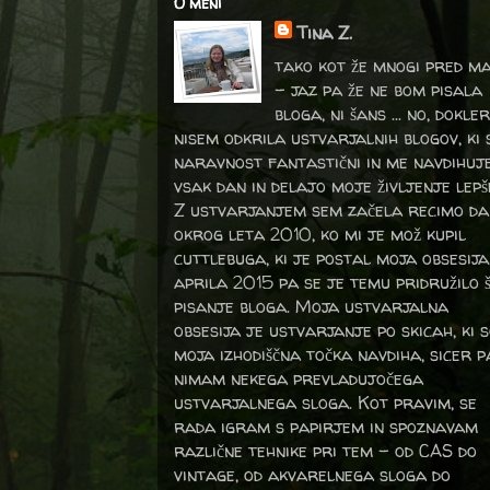
O meni
Tina Z.
tako kot že mnogi pred m
- jaz pa že ne bom pisala
bloga, ni šans ... no, dokler
nisem odkrila ustvarjalnih blogov, ki 
naravnost fantastični in me navdihuj
vsak dan in delajo moje življenje lepš
Z ustvarjanjem sem začela recimo da
okrog leta 2010, ko mi je mož kupil
cuttlebuga, ki je postal moja obsesija
aprila 2015 pa se je temu pridružilo 
pisanje bloga. Moja ustvarjalna
obsesija je ustvarjanje po skicah, ki 
moja izhodiščna točka navdiha, sicer p
nimam nekega prevladujočega
ustvarjalnega sloga. Kot pravim, se
rada igram s papirjem in spoznavam
različne tehnike pri tem – od CAS do
vintage, od akvarelnega sloga do