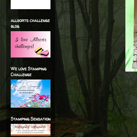
allsorts challenge
blog
We love Stamping
Challenge
Stamping Sensation