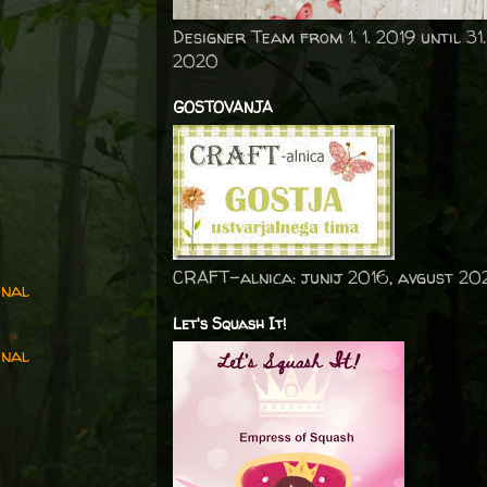
Designer Team from 1. 1. 2019 until 31.
2020
GOSTOVANJA
CRAFT-alnica: junij 2016, avgust 20
onal
Let's Squash It!
onal