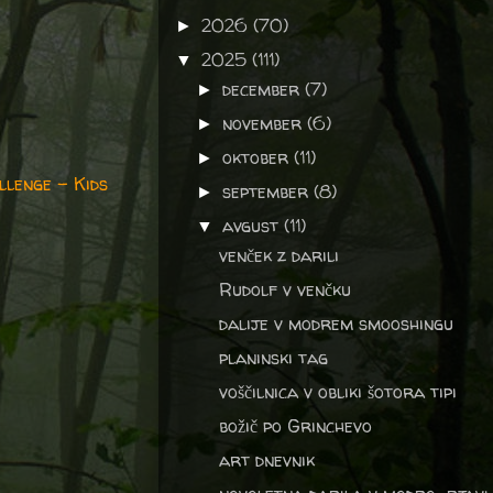
2026
(70)
►
2025
(111)
▼
december
(7)
►
november
(6)
►
oktober
(11)
►
llenge -
Kids
september
(8)
►
avgust
(11)
▼
venček z darili
Rudolf v venčku
dalije v modrem smooshingu
planinski tag
voščilnica v obliki šotora tipi
božič po Grinchevo
art dnevnik