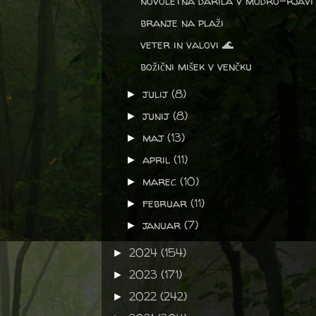
novoletna darila v modro-rjavi
branje na plaži
veter in valovi 🌊
božični mišek v venčku
julij
(8)
►
junij
(8)
►
maj
(13)
►
april
(11)
►
marec
(10)
►
februar
(11)
►
januar
(7)
►
2024
(154)
►
2023
(171)
►
2022
(242)
►