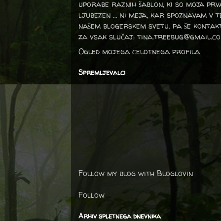
uporabe raznih šablon, ki so moja prv
ljubezen … ni meja, kar spoznavam v 
našem blogerskem svetu. pa še kontak
za vsak slučaj: tina.treebug@gmail.c
Ogled mojega celotnega profila
Spremljevalci
Follow my blog with Bloglovin
Follow
Arhiv spletnega dnevnika