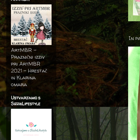
In p
ArtMBR -
Praznični izziv
pri ArtMBR
2021 – Hrestač
in Klarina
omara
Ustvarjamo s
SizzixLifestyle