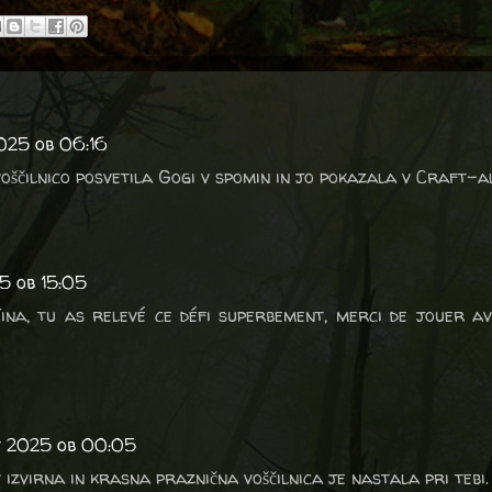
2025 ob 06:16
voščilnico posvetila Gogi v spomin in jo pokazala v Craft-al
5 ob 15:05
Tina, tu as relevé ce défi superbement, merci de jouer a
t 2025 ob 00:05
izvirna in krasna praznična voščilnica je nastala pri tebi.