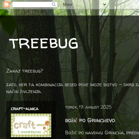
treebug
Zakaj treebug?
zato, ker ta kombinacija besed pove moje bistvo - skrb z
način življenja.
torek, 19. avgust 2025
craft-alnica
božič po Grinchevo
Božič po navdihu Grincha, predv