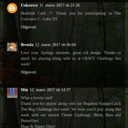
Unknown
11. marec 2017 ob 21:26
Beatifull Card...!!! Thank you for participating in The
Corrosive C. Gaby DT
Odgovori
Brenda
12. marec 2017 ob 06:04
Love your Springy elements, great crd design. Thanks so
much for playing along with us at CRAFT Challenge this
week!
Odgovori
Min
12. marec 2017 ob 14:37
What a lovely card!
Thank you for playin' along with our Bugaboo Stamps/Catch
The Bug Challenge this week! We hope you'll play along this
week with our newest Theme Challenge: Birds, Bees and
Butterflies!
Hugs & Happy Days!