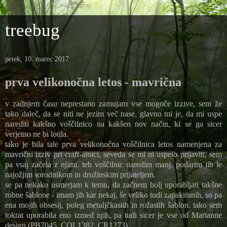
treebug
petek, 10. marec 2017
prva velikonočna letos - mavrična
v zadnjem času neprestano zamujam vse mogoče izzive, sem že
tako daleč, da se niti ne jezim več nase, glavno mi je, da mi uspe
narediti kakšno voščilnico na kakšen nov način, ki se ga sicer
verjetno ne bi lotila.
tako je bila tale prva velikonočna voščilnica letos namenjena za
mavrični izziv pri craft-alnici, seveda se mi ni uspelo prijaviti, sem
pa vsaj začela z njimi. teh voščilnic naredim manj, podarim jih le
najožjim sorodnikom in družinskim prijateljem.
se pa nekako usmerjam k temu, da začnem bolj uporabljati takšne
robne šablone - imam jih kar nekaj, še veliko tudi zapakiranih, so pa
ena mojih obsesij, poleg metuljčkastih in rožastih šablon. tako sem
tokrat uporabila eno izmed njih, pa tudi sicer je vse od Marianne
design (PB7045, COL1382, CR1273).