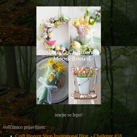
imejte se lepo!
voščilnico prijavlljam:
Craft Heaven Shop Inspirational Blog
-
Challenge #18