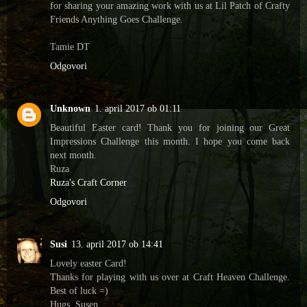
for sharing your amazing work with us at Lil Patch of Crafty
Friends Anything Goes Challenge.
Tamie DT
Odgovori
Unknown
1. april 2017 ob 01:11
Beautiful Easter card! Thank you for joining our Great
Impressions Challenge this month. I hope you come back
next month.
Ruza
Ruza's Craft Corner
Odgovori
Susi
13. april 2017 ob 14:41
Lovely easter Card!
Thanks for playing with us over at Craft Heaven Challenge.
Best of luck =)
Hugs, Susen