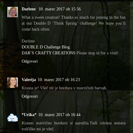
Darlene
10. marec 2017 ob 15:56
What a sweet creation! Thanks so much for joining in the fun
at our Double D ‘Think Spring’ challenge! We hope you’ll
come back often.
Darlene
DOUBLE D Challenge Blog
DAR’S CRAFTY CREATIONS
Please stop in for a visit!
Odgovori
Valerija
10. marec 2017 ob 16:23
Krasna je! Všeč mi je bordura v mavričnih barvah.
Odgovori
*Urška*
10. marec 2017 ob 16:44
Krasno mavrično borduro si naredila.Tudi celotna sestava
voščilke mi je všeč.