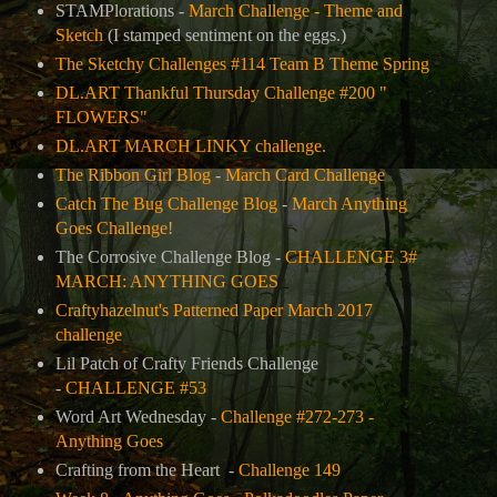
STAMPlorations -
March Challenge - Theme and
Sketch
(I stamped sentiment on the eggs.)
The Sketchy Challenges #114 Team B Theme Spring
DL.ART Thankful Thursday Challenge #200 "
FLOWERS"
DL.ART MARCH LINKY challenge.
The Ribbon Girl Blog
-
March Card Challenge
Catch The Bug Challenge Blog
-
March Anything
Goes Challenge!
The Corrosive Challenge Blog -
CHALLENGE 3#
MARCH: ANYTHING GOES
Craftyhazelnut's Patterned Paper March 2017
challenge
Lil Patch of Crafty Friends Challenge
-
CHALLENGE #53
Word Art Wednesday -
Challenge #272-273 -
Anything Goes
Crafting from the Heart -
Challenge 149