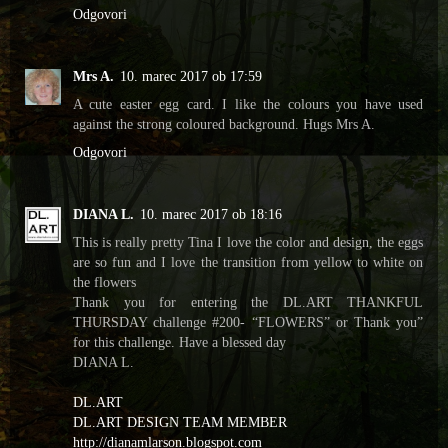
Odgovori
Mrs A.
10. marec 2017 ob 17:59
A cute easter egg card. I like the colours you have used
against the strong coloured background. Hugs Mrs A.
Odgovori
DIANA L.
10. marec 2017 ob 18:16
This is really pretty Tina I love the color and design, the eggs
are so fun and I love the transition from yellow to white on
the flowers
Thank you for entering the DL.ART THANKFUL
THURSDAY challenge #200- “FLOWERS” or Thank you”
for this challenge. Have a blessed day
DIANA L.
DL.ART
DL.ART DESIGN TEAM MEMBER
http://dianamlarson.blogspot.com