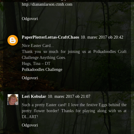
http://dianamlarson.ctmh.com
Odgovori
PaperPlotterLottas-CraftChaos
10. marec 2017 ob 20:42
Nice Easter Card...
Thank you so much for joining us at Polkadoodles Craft
Challenge Anything Goes.
Hugs, Tina – DT
Polkadoodles Challenge
Odgovori
Lori Kobular
10. marec 2017 ob 21:07
Such a pretty Easter card! I love the festive Eggs behind the
pretty flower border! Thanks for playing along with us at
DL.ART!
Odgovori