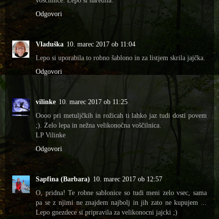
voščilnice. Lepo si naredila.
Odgovori
Vladuška
10. marec 2017 ob 11:04
Lepo si uporabila to robno šablono in za listjem skrila jajčka.
Odgovori
vilinke
10. marec 2017 ob 11:25
Oooo pri metuljčkih in rožicah ti lahko jaz tudi dosti povem
;). Zelo lepa in nežna velikonočna voščilnica.
LP Vilinke
Odgovori
Sapfina (Barbara)
10. marec 2017 ob 12:57
O, pridna! Te robne sablonice so tudi meni zelo vsec, sama
pa se z njimi ne znajdem najbolj in jih zato ne kupujem ...
Lepo gnezdece si pripravila za velikonocni jajcki ;)