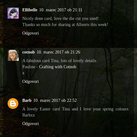
Ellibelle
10. marec 2017 ob 21:11
Nicely done card, love the die cut you used!
Thanks so much for sharing at Allsorts this week!
Odgovori
cotnob
10. marec 2017 ob 21:26
A fabulous card Tina, lots of lovely details.
Pauline -
Crafting with Cotnob
x
Odgovori
Barb
10. marec 2017 ob 22:52
A lovely Easter card Tina and I love your spring colours.
Barbxx
Odgovori