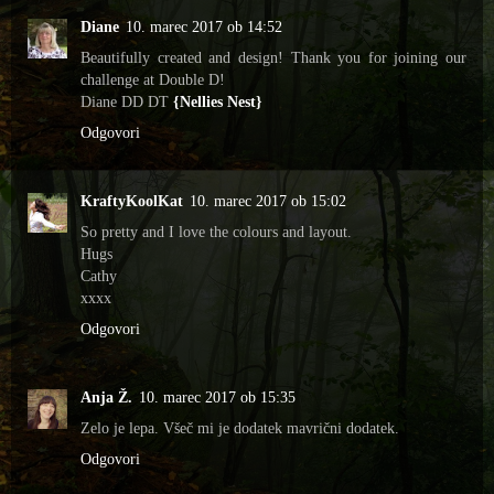
Diane
10. marec 2017 ob 14:52
Beautifully created and design! Thank you for joining our
challenge at Double D!
Diane DD DT
{Nellies Nest}
Odgovori
KraftyKoolKat
10. marec 2017 ob 15:02
So pretty and I love the colours and layout.
Hugs
Cathy
xxxx
Odgovori
Anja Ž.
10. marec 2017 ob 15:35
Zelo je lepa. Všeč mi je dodatek mavrični dodatek.
Odgovori