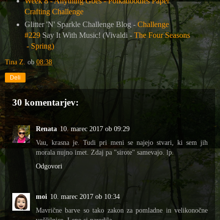
Week 8 - Anything Goes - Polkadoodles Paper
Crafting Challenge
Glitter 'N' Sparkle Challenge Blog -
Challenge
#229
Say It With Music! (Vivaldi -
The Four Seasons
- Spring)
Tina Z.
ob
08:38
Deli
30 komentarjev:
Renata
10. marec 2017 ob 09:29
Vau, krasna je. Tudi pri meni se najejo stvari, ki sem jih
morala nujno imet. Zdaj pa "sirote" samevajo. lp.
Odgovori
moi
10. marec 2017 ob 10:34
Mavrične barve so tako zakon za pomladne in velikonočne