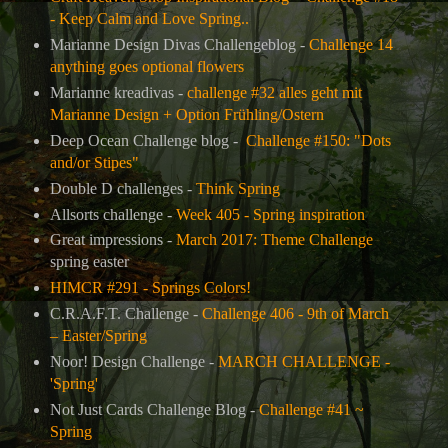
- Keep Calm and Love Spring..
Marianne Design Divas Challengeblog -
Challenge 14
anything goes optional flowers
Marianne kreadivas -
challenge #32 alles geht mit
Marianne Design + Option Frühling/Ostern
Deep Ocean Challenge blog -
Challenge #150: "Dots
and/or Stipes"
Double D challenges -
Think Spring
Allsorts challenge -
Week 405 - Spring inspiration
Great impressions -
March 2017: Theme Challenge
spring easter
HIMCR #291 - Springs Colors!
C.R.A.F.T. Challenge -
Challenge 406 - 9th of March
– Easter/Spring
Noor! Design Challenge -
MARCH CHALLENGE -
'Spring'
Not Just Cards Challenge Blog -
Challenge #41 ~
Spring