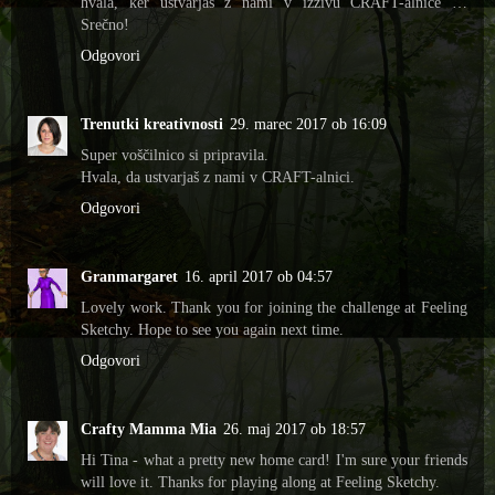
hvala, ker ustvarjaš z nami v izzivu CRAFT-alnice …
Srečno!
Odgovori
Trenutki kreativnosti
29. marec 2017 ob 16:09
Super voščilnico si pripravila.
Hvala, da ustvarjaš z nami v CRAFT-alnici.
Odgovori
Granmargaret
16. april 2017 ob 04:57
Lovely work. Thank you for joining the challenge at Feeling
Sketchy. Hope to see you again next time.
Odgovori
Crafty Mamma Mia
26. maj 2017 ob 18:57
Hi Tina - what a pretty new home card! I'm sure your friends
will love it. Thanks for playing along at Feeling Sketchy.