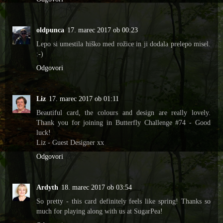
oldpunca
17. marec 2017 ob 00:23
Lepo si umestila hiško med rožice in ji dodala prelepo misel.
:-)
Odgovori
Liz
17. marec 2017 ob 01:11
Beautiful card, the colours and design are really lovely.
Thank you for joining in Butterfly Challenge #74 - Good
luck!
Liz - Guest Designer xx
Odgovori
Ardyth
18. marec 2017 ob 03:54
So pretty - this card definitely feels like spring! Thanks so
much for playing along with us at SugarPea!