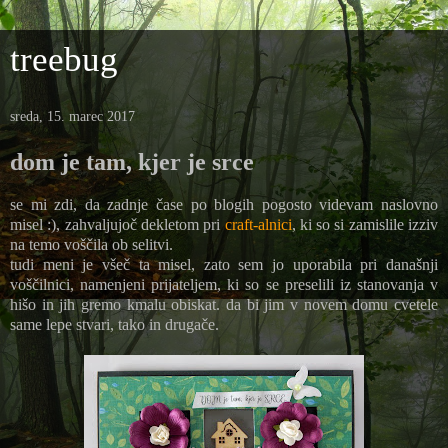
treebug
sreda, 15. marec 2017
dom je tam, kjer je srce
se mi zdi, da zadnje čase po blogih pogosto videvam naslovno
misel :), zahvaljujoč dekletom pri
craft-alnici
, ki so si zamislile izziv
na temo voščila ob selitvi.
tudi meni je všeč ta misel, zato sem jo uporabila pri današnji
voščilnici, namenjeni prijateljem, ki so se preselili iz stanovanja v
hišo in jih gremo kmalu obiskat. da bi jim v novem domu cvetele
same lepe stvari, tako in drugače.