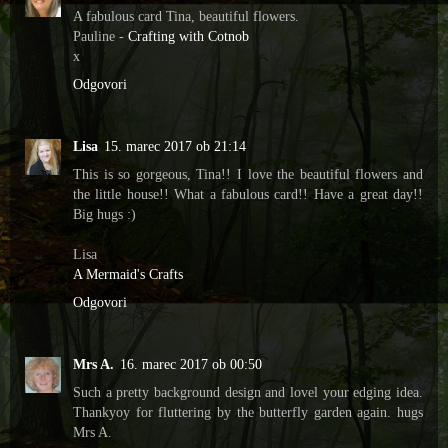
A fabulous card Tina, beautiful flowers.
Pauline -
Crafting with Cotnob
x
Odgovori
Lisa
15. marec 2017 ob 21:14
This is so gorgeous, Tina!! I love the beautiful flowers and
the little house!! What a fabulous card!! Have a great day!!
Big hugs :)
Lisa
A Mermaid's Crafts
Odgovori
Mrs A.
16. marec 2017 ob 00:50
Such a pretty background design and lovel your edging idea.
Thankyoy for fluttering by the butterfly garden again. hugs
Mrs A.