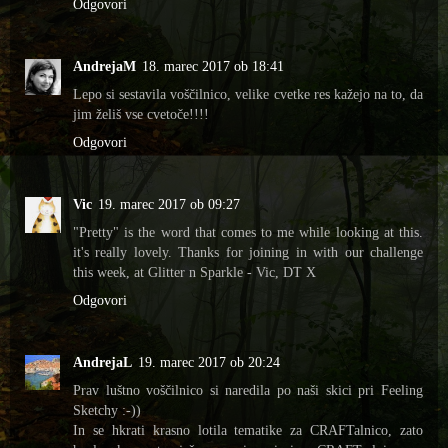
Odgovori
AndrejaM
18. marec 2017 ob 18:41
Lepo si sestavila voščilnico, velike cvetke res kažejo na to, da
jim želiš vse cvetoče!!!!
Odgovori
Vic
19. marec 2017 ob 09:27
"Pretty" is the word that comes to me while looking at this.
it's really lovely. Thanks for joining in with our challenge
this week, at Glitter n Sparkle - Vic, DT X
Odgovori
AndrejaL
19. marec 2017 ob 20:24
Prav luštno voščilnico si naredila po naši skici pri Feeling
Sketchy :-))
In se hkrati krasno lotila tematike za CRAFTalnico, zato