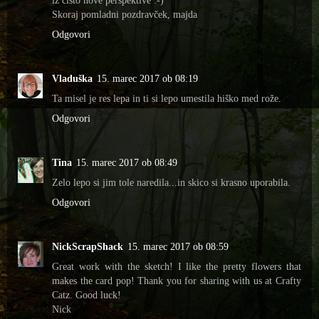
iz čisto nove perspektive :-)
Skoraj pomladni pozdravček, majda
Odgovori
Vladuška
15. marec 2017 ob 08:19
Ta misel je res lepa in ti si lepo umestila hiško med rože.
Odgovori
Tina
15. marec 2017 ob 08:49
Zelo lepo si jim tole naredila...in skico si krasno uporabila.
Odgovori
NickScrapShack
15. marec 2017 ob 08:59
Great work with the sketch! I like the pretty flowers that
makes the card pop! Thank you for sharing with us at Crafty
Catz. Good luck!
Nick