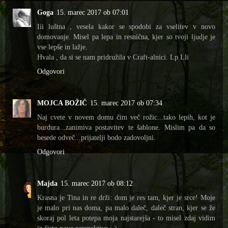
Goga
15. marec 2017 ob 07:01
Iìi luštna , vesela kakor se spodobi za vselitev v novo
domovanje. Misel pa lepa in resnična, kjer so tvoji ljudje je
vse lepše in lažje.
Hvala , da si se nam pridružila v Craft-alnici. Lp Lli
Odgovori
MOJCA BOŽIČ
15. marec 2017 ob 07:34
Naj cvete v novem domu čim več rožic...tako lepih, kot je
burdura...zanimiva postavitev te šablone. Mislim pa da so
besede odveč...prijatelji bodo zadovoljni.
Odgovori
Majda
15. marec 2017 ob 08:12
Krasna je Tina in re drži: dom je res tam, kjer je srce! Moje
je malo pri nas doma, pa malo daleč, daleč stran, kjer se že
skoraj pol leta potepa moja najstarejša - to misel zdaj vidim