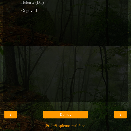
Helen x (DT)
Odgovori
‹
›
Domov
Prikaži spletno različico