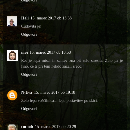
Odgovori
Hali
15. marec 2017 ob 13:38
Čudovita je!
Odgovori
moi
15. marec 2017 ob 18:58
Res je lepa misel in selitev zna bit zelo stresna. Zato pa je
fino, če ti pri tem nekdo zaželi srečo.
Odgovori
N-Eva
15. marec 2017 ob 19:18
Zelo lepa voščilnica....lepa postavitev po skici.
Odgovori
cotnob
15. marec 2017 ob 20:29