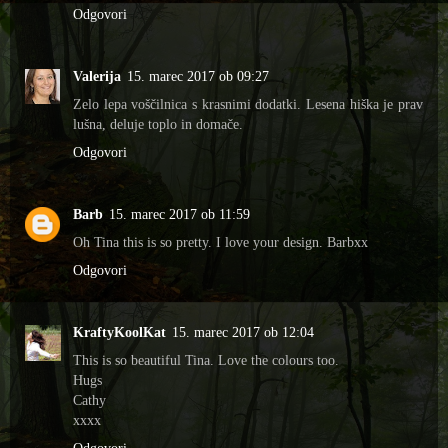
Odgovori
Valerija
15. marec 2017 ob 09:27
Zelo lepa voščilnica s krasnimi dodatki. Lesena hiška je prav
lušna, deluje toplo in domače.
Odgovori
Barb
15. marec 2017 ob 11:59
Oh Tina this is so pretty. I love your design. Barbxx
Odgovori
KraftyKoolKat
15. marec 2017 ob 12:04
This is so beautiful Tina. Love the colours too.
Hugs
Cathy
xxxx