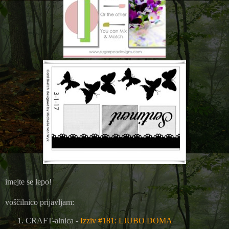
imejte se lepo!
voščilnico prijavljam:
CRAFT-alnica -
Izziv #181: LJUBO DOMA