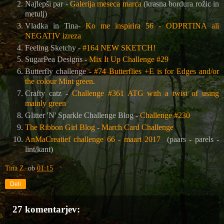
Najlepši par -
Galerija meseca marca
(krasna bordura rožic in
metulj)
Vladka in Tina-
Ko me inspirira 56 - ODPRTINA ali
NEGATIV izreza
Feeling Sketchy -
#164 NEW SKETCH!
SugarPea Designs -
Mix It Up Challenge #29
Butterfly challenge -
#74 Butterflies +E is for Edges and/or
the colour Mint green.
Crafty catz -
Challenge #361 ATG with a twist of using
mainly green
Glitter 'N' Sparkle Challenge Blog -
Challenge #230
The Ribbon Girl Blog
-
March Card Challenge
AnMaCreatief challenge 66 - maart 2017
(paars - parels -
lint/kant)
Tina Z.
ob
01:15
Deli
27 komentarjev: