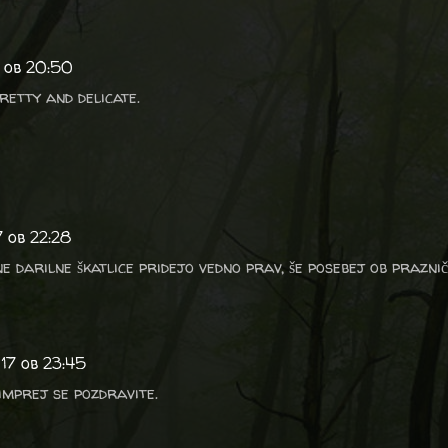
7 ob 20:50
pretty and delicate.
7 ob 22:28
ne darilne škatlice pridejo vedno prav, še posebej ob praznič
017 ob 23:45
Čimprej se pozdravite.