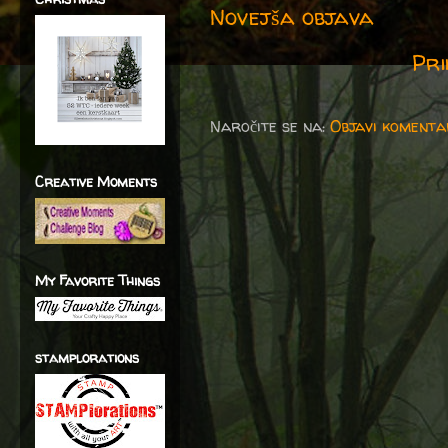
Novejša objava
Pri
Naročite se na:
Objavi komenta
Creative Moments
My Favorite Things
stamplorations