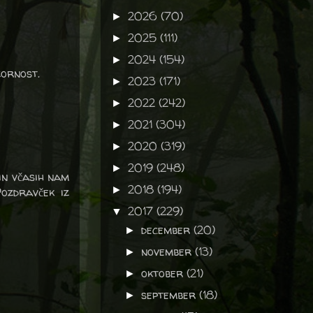
2026
(70)
►
2025
(111)
►
2024
(154)
►
zornost.
2023
(171)
►
2022
(242)
►
2021
(304)
►
2020
(319)
►
2019
(248)
►
 in včasih nam
2018
(194)
►
Pozdravček iz
2017
(229)
▼
december
(20)
►
november
(13)
►
oktober
(21)
►
september
(18)
►