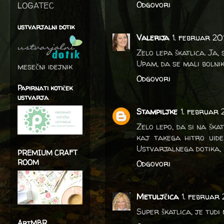
Odgovori
LOGATEC
ustvarjalni dotik
Valerija
1. februar 20
Zelo lepa škatlica. Ja,
Upam, da se mali bolnik
mesečni idejnik
Odgovori
Papirnati kotiček
ustvarja
Stampiljke
1. februar
Zelo lepo, da si na ška
kaj takega hitro uide
Ustvarjalnega dotika
PREMIUM CRAFT
ROOM
Odgovori
Metuljčica
1. februar 
Super škatlica, je tudi
ArtMBR