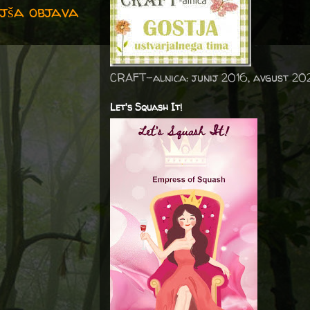
jša objava
CRAFT-alnica: junij 2016, avgust 20
Let's Squash It!