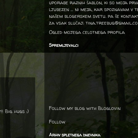
uporabe raznih šablon, ki so moja prv
ljubezen … ni meja, kar spoznavam v 
našem blogerskem svetu. pa še kontak
za vsak slučaj: tina.treebug@gmail.c
Ogled mojega celotnega profila
Spremljevalci
Follow my blog with Bloglovin
! Big hugs :)
Follow
Arhiv spletnega dnevnika