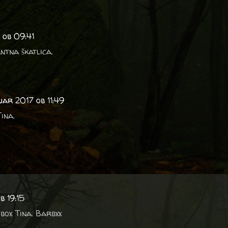
 ob 09:41
antna škatlica.
ruar 2017 ob 11:49
ina.
b 19:15
box Tina. Barbxx