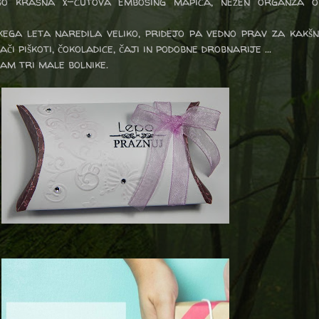
o krasna x-cutova embosing mapica, nežen organza ok
kega leta naredila veliko, pridejo pa vedno prav za kakš
i piškoti, čokoladice, čaji in podobne drobnarije ...
mam tri male bolnike.