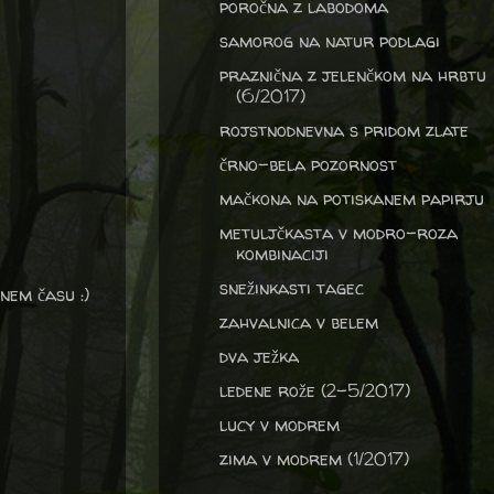
poročna z labodoma
samorog na natur podlagi
praznična z jelenčkom na hrbtu
(6/2017)
rojstnodnevna s pridom zlate
črno-bela pozornost
mačkona na potiskanem papirju
metuljčkasta v modro-roza
kombinaciji
snežinkasti tagec
nem času :)
zahvalnica v belem
dva ježka
ledene rože (2-5/2017)
lucy v modrem
zima v modrem (1/2017)