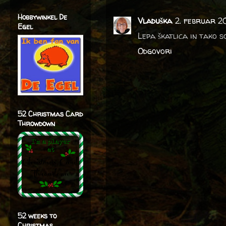
Hobbywinkel De
Vladuška
2. februar 2
Egel
Lepa škatlica in tako so
Odgovori
52 Christmas Card
Throwdown
52 weeks to
Christmas