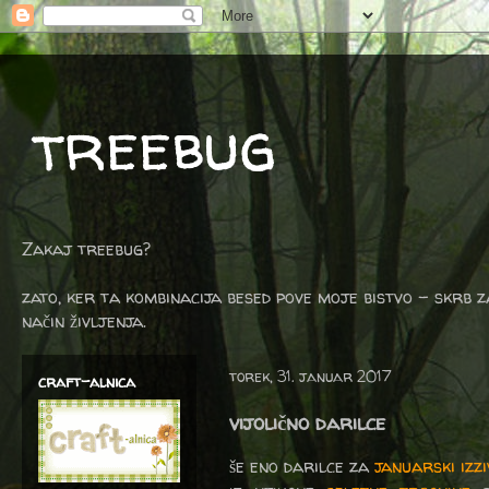
treebug
Zakaj treebug?
zato, ker ta kombinacija besed pove moje bistvo - skrb z
način življenja.
torek, 31. januar 2017
craft-alnica
vijolično darilce
še eno darilce za
januarski izzi