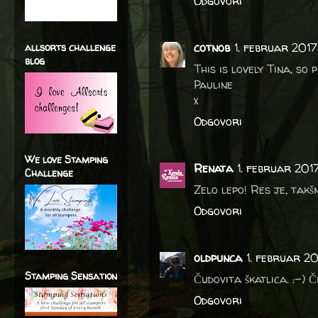
Odgovori
cotnob
1. februar 201
allsorts challenge
blog
This is lovely Tina, so 
Pauline
x
Odgovori
We love Stamping
Renata
1. februar 201
Challenge
Zelo lepo! Res je, takš
Odgovori
oldpunca
1. februar 2
Stamping Sensation
Čudovita škatlica. :-) 
Odgovori