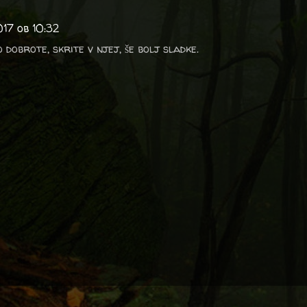
017 ob 10:32
 dobrote, skrite v njej, še bolj sladke.