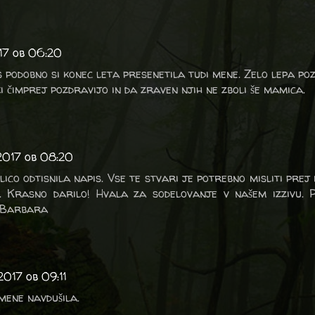
17 ob 06:20
 s podobno si konec leta presenetila tudi mene. Zelo lepa po
i čimprej pozdravijo in da zraven njih ne zboli še mamica.
 2017 ob 08:20
tlico odtisnila napis. Vse te stvari je potrebno misliti prej
. Krasno darilo! Hvala za sodelovanje v našem izzivu. 
, Barbara
2017 ob 09:11
 mene navdušila.