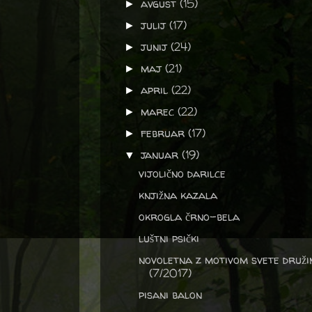
avgust
(15)
►
julij
(17)
►
junij
(24)
►
maj
(21)
►
april
(22)
►
marec
(22)
►
februar
(17)
►
januar
(19)
▼
vijolično darilce
knjižna kazala
okrogla črno-bela
luštni psički
novoletna z motivom svete druži
(7/2017)
pisani balon