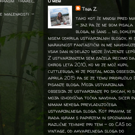
rasni trakec,
O meni
Tina Z.
ne malenkosti -
tako kot že mnogi pred m
- jaz pa že ne bom pisala
bloga, ni šans ... no, dokler
nisem odkrila ustvarjalnih blogov, ki 
naravnost fantastični in me navdihuj
vsak dan in delajo moje življenje lepš
Z ustvarjanjem sem začela recimo da
okrog leta 2010, ko mi je mož kupil
cuttlebuga, ki je postal moja obsesija
aprila 2015 pa se je temu pridružilo 
pisanje bloga. Moja ustvarjalna
obsesija je ustvarjanje po skicah, ki 
moja izhodiščna točka navdiha, sicer p
nimam nekega prevladujočega
ustvarjalnega sloga. Kot pravim, se
rada igram s papirjem in spoznavam
različne tehnike pri tem – od CAS do
vintage, od akvarelnega sloga do