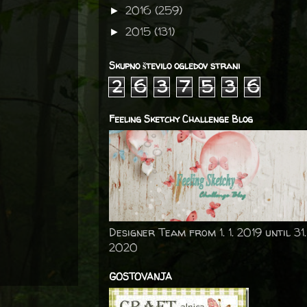
2016
(259)
►
2015
(131)
►
Skupno število ogledov strani
2
6
3
7
5
3
6
Feeling Sketchy Challenge Blog
Designer Team from 1. 1. 2019 until 31.
2020
GOSTOVANJA