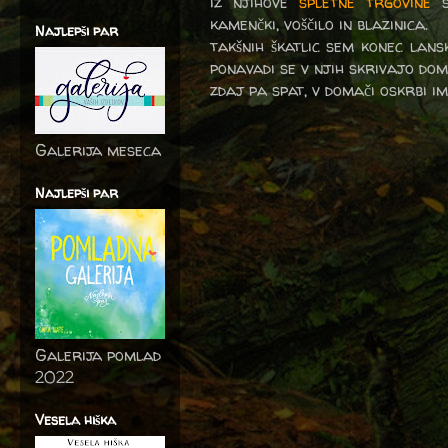
iz njihove
spletne trgovine
s
kamenčki, voščilo in blazinica.
Najlepši par
takšnih škatlic sem konec lans
ponavadi se v njih skrivajo domač
zdaj pa spat, v domači oskrbi i
Galerija meseca
Najlepši par
Galerija pomlad
2022
Vesela hiška