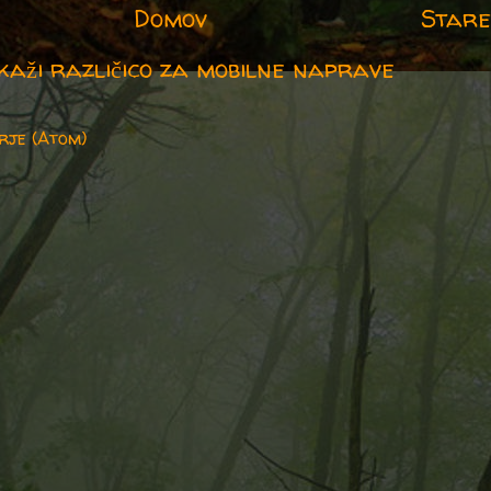
Domov
Stare
kaži različico za mobilne naprave
rje (Atom)