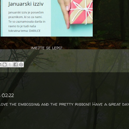
imejte se lepo!
b 02:22
I love the embossing and the pretty ribbon!! Have a great day!