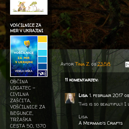
VOŠČILNICE ZA
MIR V UKRAJINI
Avtor
Tina Z.
ob
23:58
11 komentarjev:
OBČINA
LOGATEC -
CIVILNA
Lisa
1. februar 2017 o
ZAŠČITA,
This is so beautiful!! 
VOŠČILNICE ZA
BEGUNCE,
Lisa
TRŽAŠKA
A Mermaid's Crafts
CESTA 50, 1370