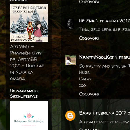
Odgovori
Helena
1. februar 2017
Tina, zelo lepa in eleg
Odgovori
ArtMBR -
Praznični izziv
KraftyKoolKat
1. feb
pri ArtMBR
2021 – Hrestač
So pretty and stylish T
in Klarina
Hugs
omara
Cathy
xxxx
Ustvarjamo s
Odgovori
SizzixLifestyle
Barb
1. februar 2017 o
A really pretty pillow 