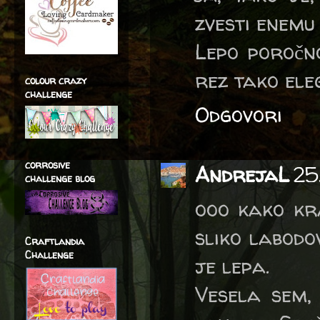
zvesti enemu
Lepo poročno
rez tako ele
colour crazy
challenge
Odgovori
corrosive
AndrejaL
25
challenge blog
ooo kako kra
sliko labodov
Craftlandia
Challenge
je lepa.
Vesela sem,