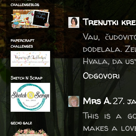
challengeblog
Trenutki kre
Vau, čudovi
papercraft
dodelala. Zel
challenges
Hvala, da us
Odgovori
Sketch N Scrap
Mrs A.
27. j
This is a 
gecko galz
makes a love