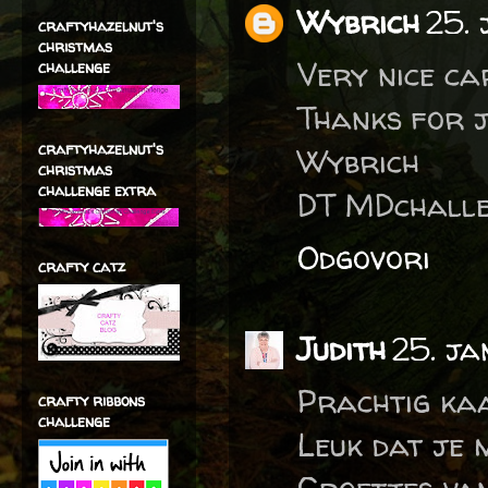
Wybrich
25. 
craftyhazelnut's
christmas
Very nice ca
challenge
Thanks for j
craftyhazelnut's
Wybrich
christmas
challenge extra
DT MDchalle
Odgovori
crafty catz
Judith
25. ja
Prachtig kaa
crafty ribbons
challenge
Leuk dat je 