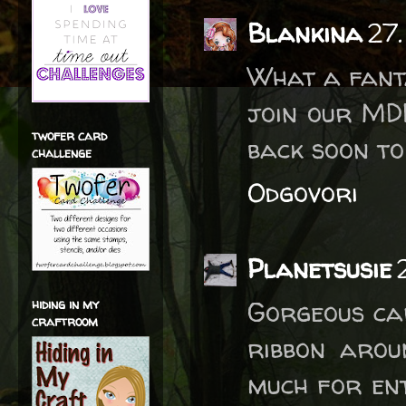
Blankina
27
What a fant
join our MD
twofer card
back soon to
challenge
Odgovori
Planetsusie
Gorgeous car
hiding in my
craftroom
ribbon arou
much for en