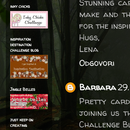
Stunning ca
inky chicks
make and th
for the inspi
Hugs,
inspiration
destination
Lena
challenge blog
Odgovori
Barbara
29
Jingle Belles
Pretty card
joining us 
just keep on
Challenge B
creating