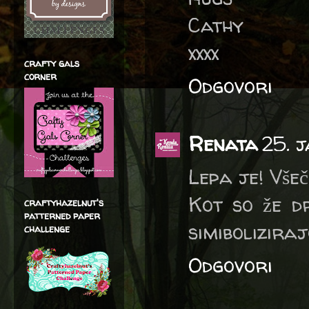
Cathy
xxxx
crafty gals
corner
Odgovori
Renata
25. 
Lepa je! Vše
Kot so že dr
craftyhazelnut's
patterned paper
simiboliziraj
challenge
Odgovori