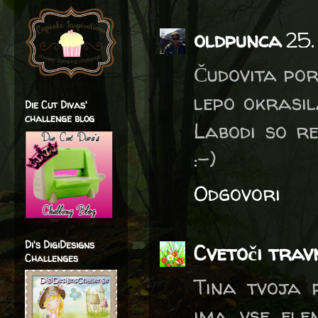
oldpunca
25.
Čudovita poro
lepo okrasil
Die Cut Divas'
challenge blog
Labodi so re
:-)
Odgovori
Di's DigiDesigns
Cvetoči trav
Challenges
Tina tvoja 
ima vse ele