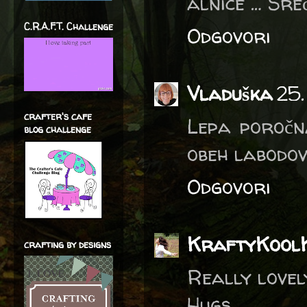
alnice … Sre
C.R.A.F.T. Challenge
Odgovori
Vladuška
25.
crafter's cafe
Lepa poročna
blog challenge
obeh labodov
Odgovori
KraftyKool
crafting by designs
Really lovel
Hugs