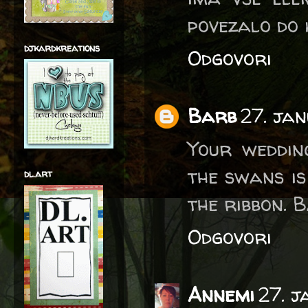
povezalo do k
djkardkreations
Odgovori
Barb
27. ja
Your weddin
the swans is
dl.art
the ribbon. 
Odgovori
Annemi
27. 