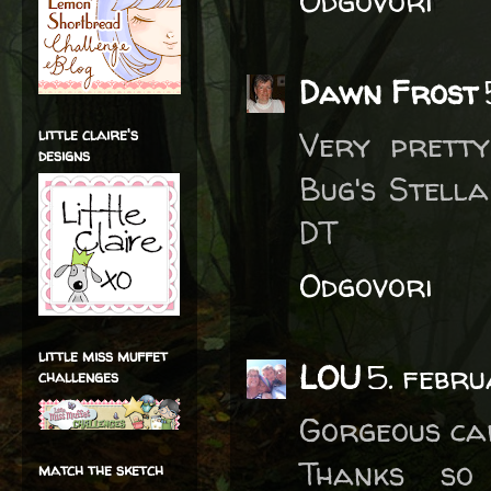
Odgovori
Dawn Frost
little claire's
Very pretty
designs
Bug's Stell
DT
Odgovori
little miss muffet
LOU
5. febr
challenges
Gorgeous car
Thanks so
match the sketch