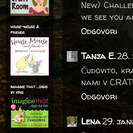
New) Challen
we see you a
house-mouse &
Odgovori
friends
Tanja E.
28.
Čudovito, kr
nami v CRATF-
imagine that ...digis
by kris
Odgovori
Lena
29. jan