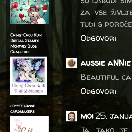
so labodi si
za vse življ
tudi s poroč
Ching-Chou Kuik
Odgovori
Digital Stamps
Monthly Blog
Challenge
aussie aNNie
Beautiful ca
Odgovori
coffee loving
cardmakers
moi
25. janu
Ja, tako je