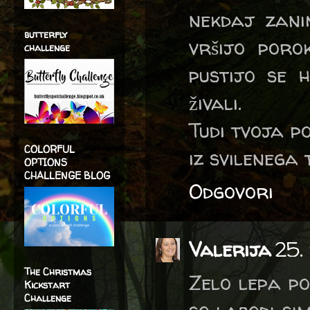
nekdaj zanim
butterfly
vršijo por
challenge
pustijo se h
živali.
Tudi tvoja p
COLORFUL
iz svilenega 
OPTIONS
CHALLENGE BLOG
Odgovori
Valerija
25.
The Christmas
Zelo lepa po
Kickstart
Challenge