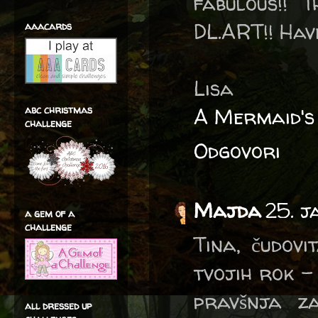
fabulous!! 
DL.ART!! Have
aaacards
Lisa
abc christmas
A Mermaid's
challenge
Odgovori
Majda
25. j
a gem of a
challenge
Tina, čudovi
tvojih rok 
pravšnja z
all dressed up