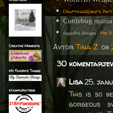
Craftyhazelnut's Pat
Cuttlebug mania
Mix I
SugarPea Designs -
Avtor
Tina Z.
ob
Creative Moments
30 komentarjev
My Favorite Things
Lisa
25. jan
stamplorations
This is so b
gorgeous s