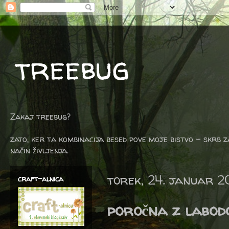
treebug
Zakaj treebug?
zato, ker ta kombinacija besed pove moje bistvo - skrb z
način življenja.
torek, 24. januar 2
craft-alnica
poročna z labo