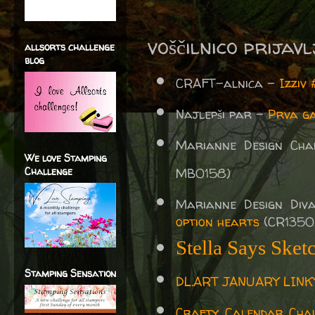
voščilnico prijav
allsorts challenge
blog
CRAFT-alnica -
Izziv
Najlepši par -
Prva ga
Marianne Design Ch
We love Stamping
Challenge
MB0158)
Marianne Design Div
option hearts
(CR1350
Stella Says Sket
Stamping Sensation
DL.ART JANUARY LIN
Crafty Calendar Cha