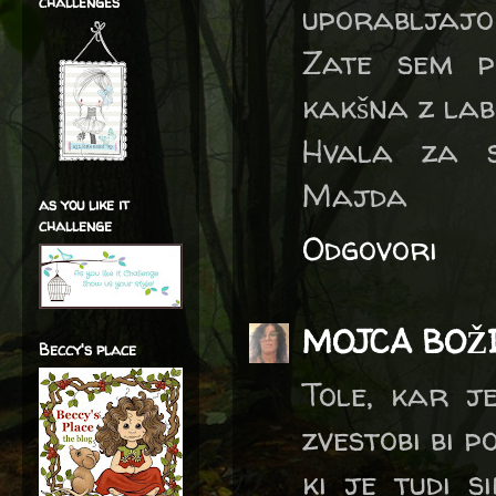
challenges
uporabljajo 
Zate sem p
kakšna z lab
Hvala za s
Majda
as you like it
challenge
Odgovori
MOJCA BOŽ
Beccy's place
Tole, kar j
zvestobi bi p
ki je tudi si