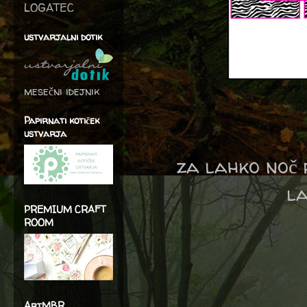
LOGATEC
ustvarjalni dotik
mesečni idejnik
Papirnati kotiček
ustvarja
za lahko noč
l
PREMIUM CRAFT
ROOM
ArtMBR