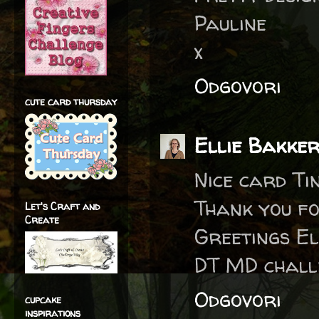
Pauline
x
Odgovori
cute card thursday
Ellie Bakke
Nice card Ti
Thank you fo
Let's Craft and
Create
Greetings El
DT MD chall
Odgovori
cupcake
inspirations