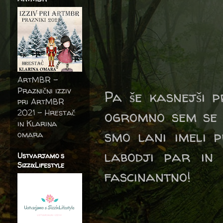
ArtMBR -
Praznični izziv
Pa še kasnejši p
pri ArtMBR
2021 – Hrestač
ogromno sem se 
in Klarina
smo lani imeli p
omara
labodji par in 
Ustvarjamo s
SizzixLifestyle
fascinantno!