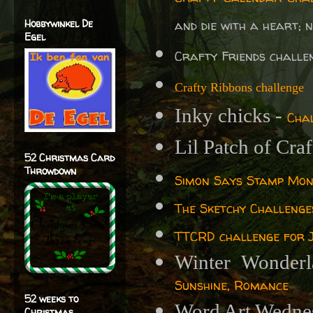
Hobbywinkel De
and die with a heart; 
Egel
Crafty Friends challe
Crafty Ribbons challenge
Inky chicks -
Cha
Lil Patch of Cra
52 Christmas Card
Throwdown
Simon Says Stamp Mon
The Sketchy Challenge
TTCRD challenge for J
Winter Wonder
Sunshine, Romance
52 weeks to
Word Art Wedne
Christmas