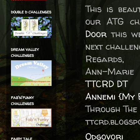
This is bea
double d challenges
our ATG ch
Door
this we
next challen
dream valley
challenges
Regards,
Ann-Marie
TTCRD DT
Annemi {My 
fab'n'funky
challenges
Through The
ttcrd.blogsp
Odgovori
fairy tale