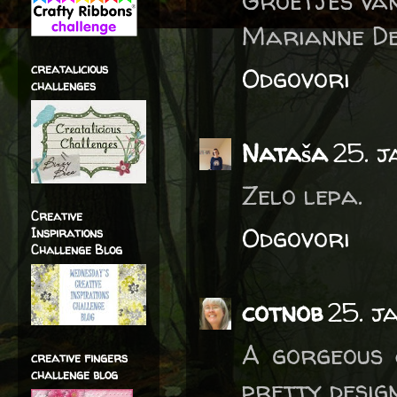
Groetjes van
Marianne De
creatalicious
Odgovori
challenges
Nataša
25. j
Zelo lepa.
Creative
Odgovori
Inspirations
Challenge Blog
cotnob
25. j
A gorgeous 
creative fingers
challenge blog
pretty design