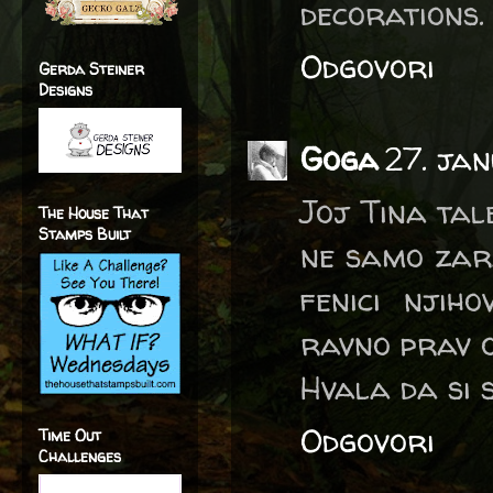
decorations.
Odgovori
Gerda Steiner
Designs
Goga
27. jan
Joj Tina tal
The House That
Stamps Built
ne samo zara
fenici njiho
ravno prav o
Hvala da si 
Odgovori
Time Out
Challenges