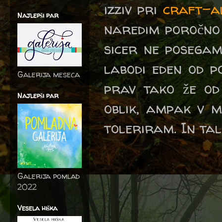
izziv pri
craft-al
Najlepši par
naredim poročno 
sicer ne posegam
labodi eden od p
Galerija meseca
prav tako že od
Najlepši par
oblik, ampak v m
toleriram. In tale
Galerija pomlad
2022
Vesela hiška