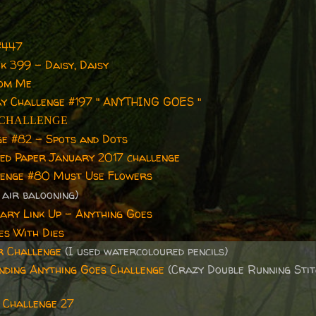
#447
k 399 - Daisy, Daisy
rom Me
y Challenge #197 " ANYTHING GOES "
 CHALLENGE
e #82 - Spots and Dots
ed Paper January 2017 challenge
lenge #80 Must Use Flowers
 air balooning)
ary Link Up - Anything Goes
es With Dies
r Challenge
(I used watercoloured pencils)
ding Anything Goes Challenge
(
Crazy Double Running Stit
p Challenge 27