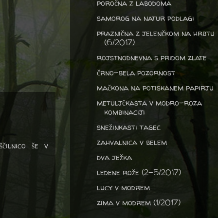
poročna z labodoma
samorog na natur podlagi
praznična z jelenčkom na hrbtu
(6/2017)
rojstnodnevna s pridom zlate
črno-bela pozornost
mačkona na potiskanem papirju
metuljčkasta v modro-roza
kombinaciji
snežinkasti tagec
zahvalnica v belem
čilnico še v
dva ježka
ledene rože (2-5/2017)
lucy v modrem
zima v modrem (1/2017)