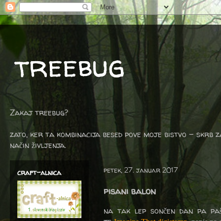
treebug
Zakaj treebug?
zato, ker ta kombinacija besed pove moje bistvo - skrb z
način življenja.
petek, 27. januar 2017
craft-alnica
pisani balon
na tak lep sončen dan pa paše