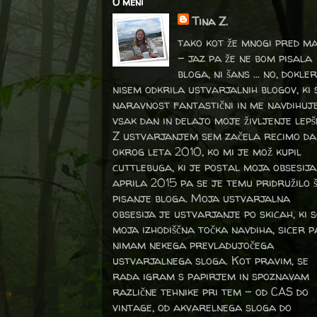
O meni
Tina Z.
tako kot že mnogi pred m
- jaz pa že ne bom pisala
bloga, ni šans ... no, dokler
nisem odkrila ustvarjalnih blogov, ki 
naravnost fantastični in me navdihuj
vsak dan in delajo moje življenje lepš
Z ustvarjanjem sem začela recimo da
okrog leta 2010, ko mi je mož kupil
cuttlebuga, ki je postal moja obsesija
aprila 2015 pa se je temu pridružilo 
pisanje bloga. Moja ustvarjalna
obsesija je ustvarjanje po skicah, ki 
moja izhodiščna točka navdiha, sicer p
nimam nekega prevladujočega
ustvarjalnega sloga. Kot pravim, se
rada igram s papirjem in spoznavam
različne tehnike pri tem – od CAS do
vintage, od akvarelnega sloga do