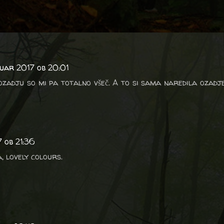
nuar 2017 ob 20:01
zadju so mi pa totalno všeč. A to si sama naredila ozadje
 ob 21:36
, lovely colours.