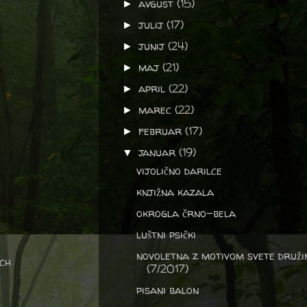
avgust
(15)
►
julij
(17)
►
junij
(24)
►
maj
(21)
►
april
(22)
►
marec
(22)
►
februar
(17)
►
januar
(19)
▼
vijolično darilce
knjižna kazala
okrogla črno-bela
luštni psički
novoletna z motivom svete druži
ch
(7/2017)
pisani balon