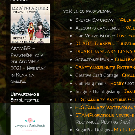
voščilnico prijavljam:
Sketch Saturday -
Week 
Allsorts challenge -
Wee
The Verve Blog -
Love f
DL.ART Thankful Thursda
ArtMBR -
DL.ART JANUARY LINKY
Praznični izziv
Scrapping4fun -
Challeng
pri ArtMBR
Craftyhazelnut's Pattern
2021 – Hrestač
in Klarina
Chal
Creative Craft Cottage -
omara
Hobby
(hot
Cuttlebug mania -
Janu
Imagine That digistamp
-
Ustvarjamo s
HLS January Anything Go
SizzixLifestyle
HLS January Watercolou
STAMPlorations Never-en
Rectangle Nesting Dies)
Mix It U
SugarPea Designs -