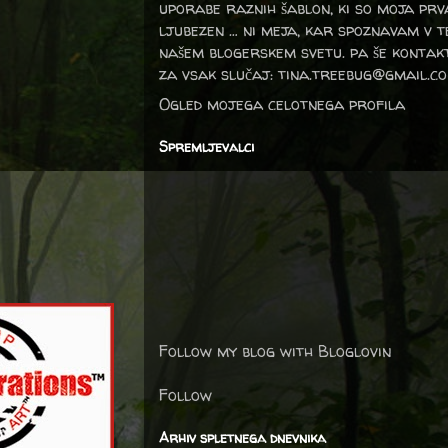
uporabe raznih šablon, ki so moja prv
ljubezen … ni meja, kar spoznavam v 
našem blogerskem svetu. pa še kontak
za vsak slučaj: tina.treebug@gmail.c
Ogled mojega celotnega profila
Spremljevalci
Follow my blog with Bloglovin
Follow
Arhiv spletnega dnevnika