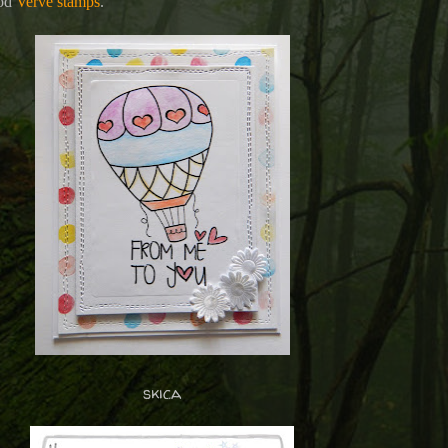
 od
Verve stamps
.
skica