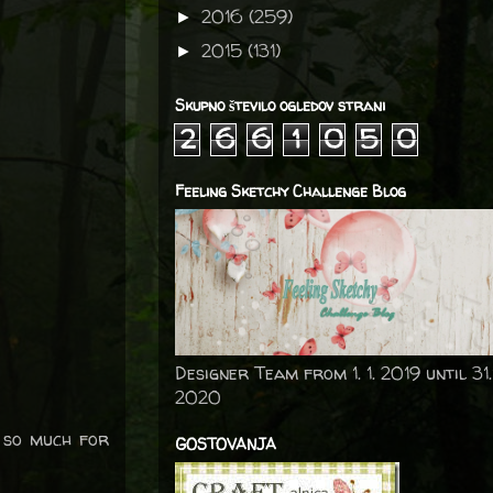
2016
(259)
►
2015
(131)
►
Skupno število ogledov strani
2
6
6
1
0
5
0
Feeling Sketchy Challenge Blog
Designer Team from 1. 1. 2019 until 31.
2020
s so much for
GOSTOVANJA