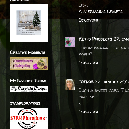
Lisa
A Mermaid's Crafts
Odgovori
Keti's Projects
27. ja
Hudomušnaaa. Pike na o
Creative Moments
papir?
Odgovori
My Favorite Things
cotnob
27. januar 2017
Such a sweet card Tina
Pauline
x
stamplorations
Odgovori