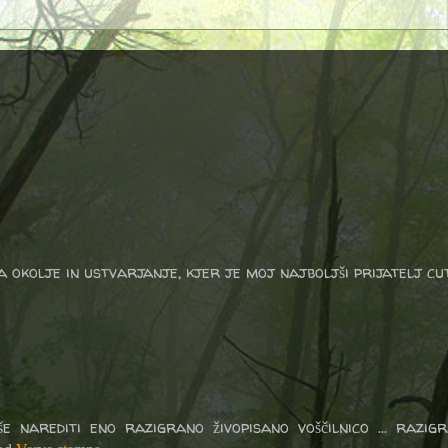
a okolje in ustvarjanje, kjer je moj najboljši prijatelj cu
 narediti eno razigrano živopisano voščilnico ... razig