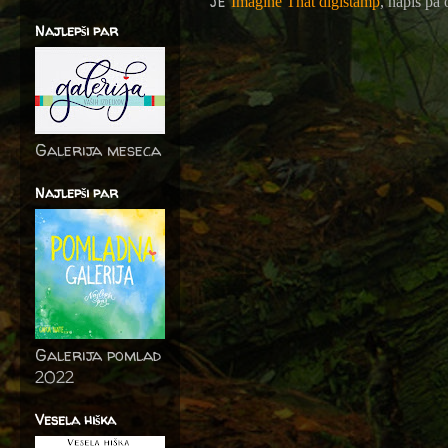
je
Imagine That digistamp
, napis pa
Najlepši par
Galerija meseca
Najlepši par
Galerija pomlad
2022
Vesela hiška