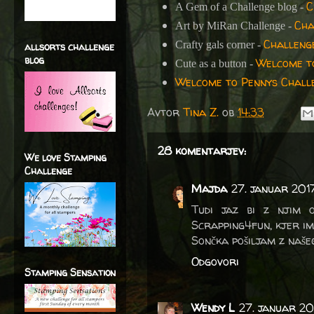
C
A Gem of a Challenge blog -
Cha
Art by MiRan Challenge -
Challeng
Crafty gals corner -
allsorts challenge
blog
Welcome t
Cute as a button -
Welcome to Pennys Chall
Avtor
Tina Z.
ob
14:33
28 komentarjev:
We love Stamping
Challenge
Majda
27. januar 2017
Tudi jaz bi z njim o
Scrapping4fun, kjer ima
Sončka pošiljam z naš
Odgovori
Stamping Sensation
Wendy L
27. januar 20