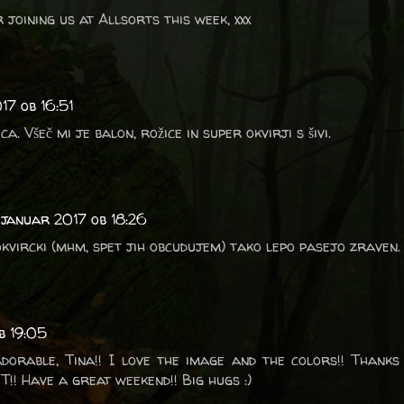
joining us at Allsorts this week, xxx
17 ob 16:51
ca. Všeč mi je balon, rožice in super okvirji s šivi.
 januar 2017 ob 18:26
okvircki (mhm, spet jih obcudujem) tako lepo pasejo zraven.
b 19:05
adorable, Tina!! I love the image and the colors!! Thank
!! Have a great weekend!! Big hugs :)