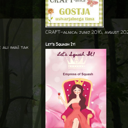
CRAFT-alnica: junij 2016, avgust 20
Let's Squash It!
 ali imaš tak