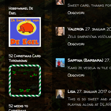
Sweet card, thanks for 
Hobbywinkel De
Odgovori
Egel
Valerija
27. januar 20
Zelo simpatična voščilni
Odgovori
52 Christmas Card
Sapfina (Barbara)
27.
Throwdown
Kako je vesela in tile 
Odgovori
Lisa
27. januar 2017 o
This is so sweet and 
playing along at DL.ART
52 weeks to
Christmas