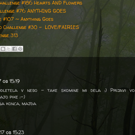
hallenge #186 Hearts AND Flowers
llenge #76 ANYTHING GOES
e #107 ~ Anything Goes
o Challenge #30 - LOVE/FAIRIES
enge 313
 ob 15:19
dletela v nebo - take skomine mi dela :) Prijavi voš
jo pike :-)
ega konca, majda
17 ob 15:23