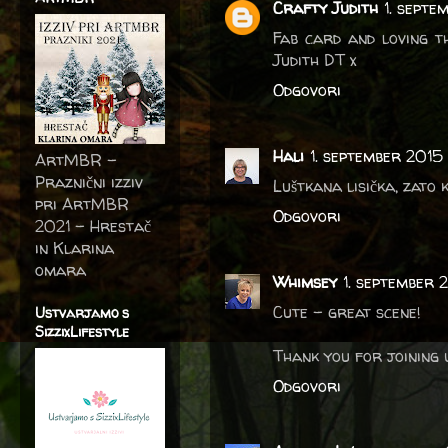
Crafty Judith
1. septe
Fab card and loving t
Judith DT x
Odgovori
Hali
1. september 2015 
ArtMBR -
Praznični izziv
Luštkana lisička, zato 
pri ArtMBR
Odgovori
2021 – Hrestač
in Klarina
omara
Whimsey
1. september 2
Cute - great scene!
Ustvarjamo s
SizzixLifestyle
Thank you for joining 
Odgovori