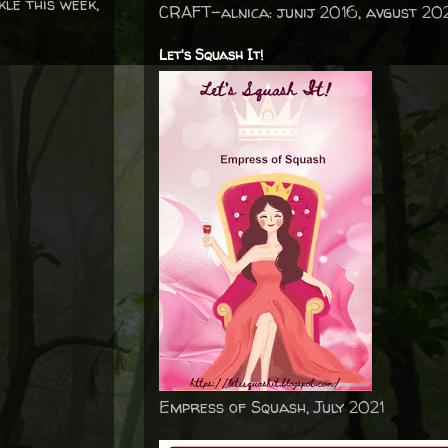
le this week,
CRAFT-alnica: junij 2016, avgust 20
Let's Squash It!
Empress of Squash, July 2021