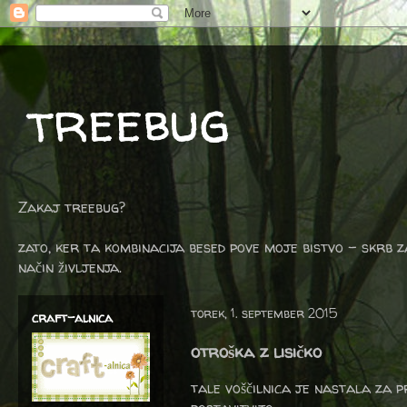
treebug
Zakaj treebug?
zato, ker ta kombinacija besed pove moje bistvo - skrb z
način življenja.
torek, 1. september 2015
craft-alnica
otroška z lisičko
tale voščilnica je nastala za p