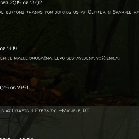
mber 2015 ob 13:02
he buttons thanks for joining us at Glitter n Sparkle h
ob 14:14
ker je malce drugačna. Lepo sestavljena voščilnica!
015 ob 18:51
us at Crafts 4 Eternity! ~Michele, DT