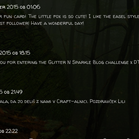
ber 2015 ob 01:06
r fun card! The little fox is so cute! I like the easel sty
est follower! Have a wonderful day!
2015 ob 18:15
ou for entering the Glitter N Sparkle Blog challenge x DT
5 ob 21:49
vala, da jo deliš z nami v Craft-alnici. Pozdravček Lili
ob 22:22