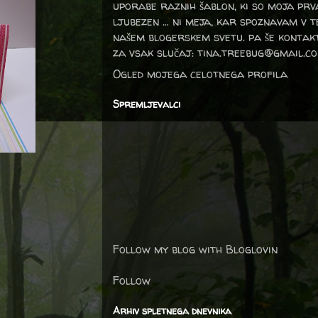
uporabe raznih šablon, ki so moja prv
ljubezen … ni meja, kar spoznavam v 
našem blogerskem svetu. pa še kontak
za vsak slučaj: tina.treebug@gmail.c
Ogled mojega celotnega profila
Spremljevalci
Follow my blog with Bloglovin
Follow
Arhiv spletnega dnevnika