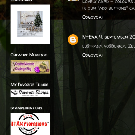
Lovely card - colours 
in our "add buttons" ch
Odgovori
N-Eva
4. september 20
luštkana voščilnica. Ze
Odgovori
Creative Moments
My Favorite Things
stamplorations