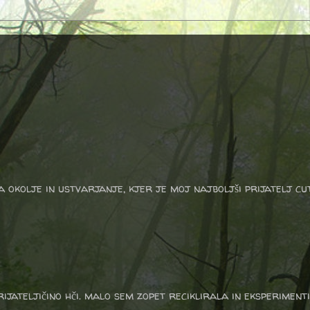
a okolje in ustvarjanje, kjer je moj najboljši prijatelj cu
rijateljičino hči. malo sem zopet reciklirala in eksperiment