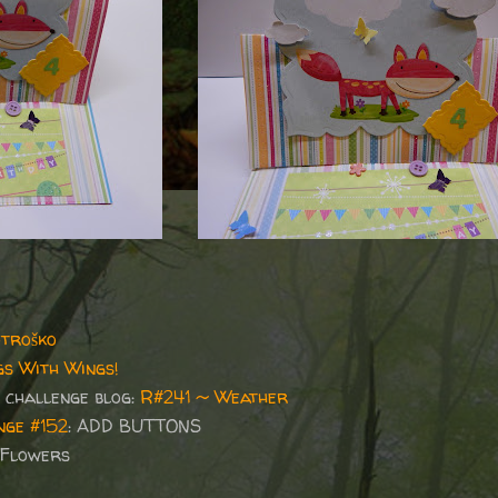
otroško
gs With Wings!
 challenge blog:
R#241 ~ Weather
nge #152
: ADD BUTTONS
: Flowers