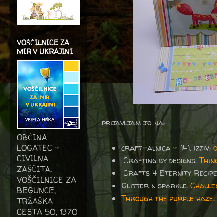
VOŠČILNICE ZA
MIR V UKRAJINI
prijavljam jo na:
OBČINA
LOGATEC -
craft-alnica - 141. izziv:
CIVILNA
Crafting by designs:
Thin
ZAŠČITA,
Crafts 4 Eternity Recipe
VOŠČILNICE ZA
Glitter n sparkle:
Challe
BEGUNCE,
Through the purple haze
TRŽAŠKA
CESTA 50, 1370