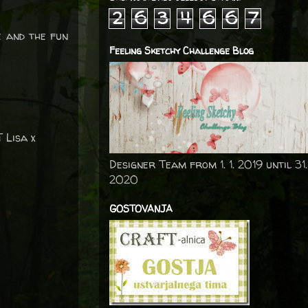
2
6
3
4
6
6
7
le and the fun
Feeling Sketchy Challenge Blog
 Lisa x
Designer Team from 1. 1. 2019 until 31.
2020
GOSTOVANJA