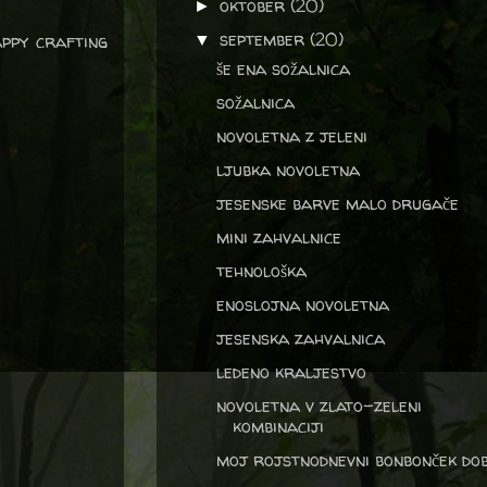
oktober
(20)
►
september
(20)
appy crafting
▼
še ena sožalnica
sožalnica
novoletna z jeleni
ljubka novoletna
jesenske barve malo drugače
mini zahvalnice
tehnološka
enoslojna novoletna
jesenska zahvalnica
ledeno kraljestvo
novoletna v zlato-zeleni
kombinaciji
moj rojstnodnevni bonbonček dobi 