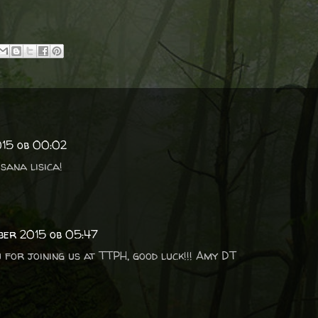
015 ob 00:02
sana lisica!
mber 2015 ob 05:47
 for joining us at TTPH, good luck!!! Amy DT