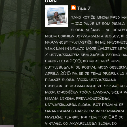
O meni
Tina Z.
tako kot že mnogi pred m
- jaz pa že ne bom pisala
bloga, ni šans ... no, dokler
nisem odkrila ustvarjalnih blogov, ki 
naravnost fantastični in me navdihuj
vsak dan in delajo moje življenje lepš
Z ustvarjanjem sem začela recimo da
okrog leta 2010, ko mi je mož kupil
cuttlebuga, ki je postal moja obsesija
aprila 2015 pa se je temu pridružilo 
pisanje bloga. Moja ustvarjalna
obsesija je ustvarjanje po skicah, ki 
moja izhodiščna točka navdiha, sicer p
nimam nekega prevladujočega
ustvarjalnega sloga. Kot pravim, se
rada igram s papirjem in spoznavam
različne tehnike pri tem – od CAS do
vintage, od akvarelnega sloga do