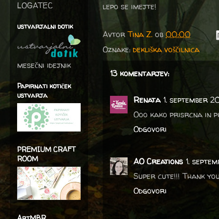
LOGATEC
lepo se imejte!
ustvarjalni dotik
Avtor
Tina Z.
ob
00:00
Oznake:
dekliška voščilnica
mesečni idejnik
13 komentarjev:
Papirnati kotiček
ustvarja
Renata
1. september 2
Ooo kako prisrcna in pi
Odgovori
PREMIUM CRAFT
ROOM
AO Creations
1. septe
Super cute!!! Thank you
Odgovori
ArtMBR