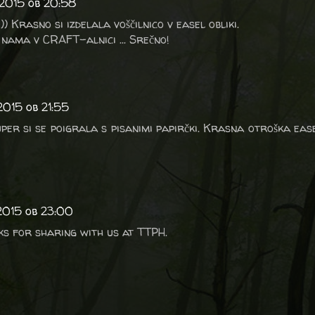
 2015 ob 20:58
)) Krasno si izdelala voščilnico v easel obliki.
 nama v CRAFT-alnici ... Srečno!
2015 ob 21:55
Super si se poigrala s pisanimi papirčki. Krasna otroška eas
 2015 ob 23:00
s for sharing with us at TTPH.