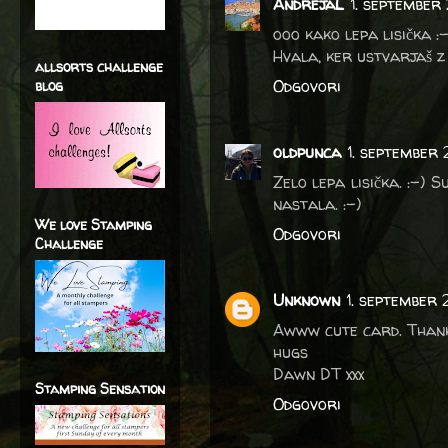
AndrejaL
1. september
ooo kako lepa lisička :-
Hvala, ker ustvarjaš z
allsorts challenge
Odgovori
blog
oldpunca
1. september 
Zelo lepa lisička. :-) 
nastala. :-)
We love Stamping
Odgovori
Challenge
Unknown
1. september
Awww cute card. Thank
hugs
Dawn DT xxx
Stamping Sensation
Odgovori