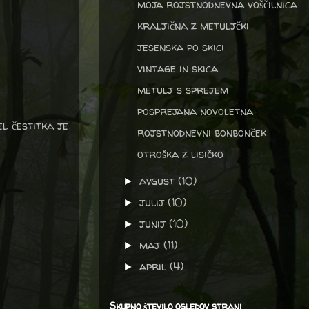
moja rojstnodnevna voščilnica
kraljična z metuljčki
jesenska po skici
vintage in skica
metulj s sprejem
posprejana novoletna
el čestitka je
rojstnodnevni bonbonček
otroška z lisičko
avgust
(10)
►
julij
(10)
►
junij
(10)
►
maj
(11)
►
april
(4)
►
Skupno število ogledov strani