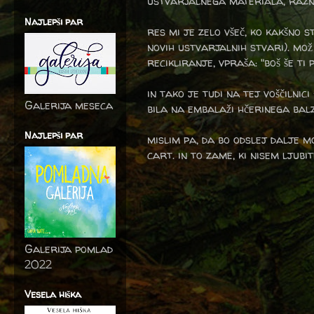
ustvarjalnega materiala, raznim
Najlepši par
res mi je zelo všeč, ko kakšno
novih ustvarjalnih stvari). mo
recikliranje, vpraša: "boš še ti 
in tako je tudi na tej voščilni
Galerija meseca
bila na embalaži hčerinega balza
Najlepši par
mislim pa, da bo odslej dalje m
cart. in to zame, ki nisem ljubi
Galerija pomlad
2022
Vesela hiška