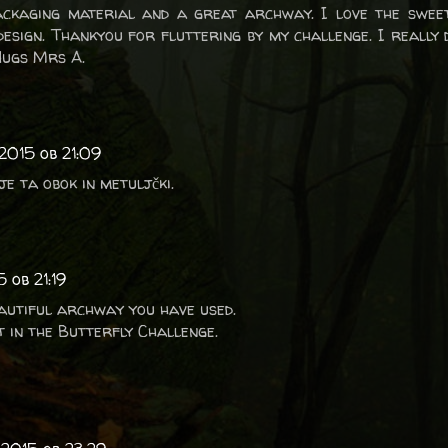
ckaging material and a great archway. I love the sweet
design. Thankyou for fluttering by my challenge. I really 
Hugs Mrs A.
2015 ob 21:09
je ta obok in metuljčki.
 ob 21:19
autiful archway you have used.
 in the Butterfly Challenge.