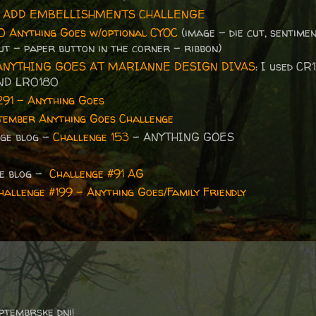
-
ADD EMBELLISHMENTS CHALLENGE
0 Anything Goes w/optional CYOC
(image - die cut, sentime
ut - paper button in the corner - ribbon)
ANYTHING GOES AT MARIANNE DESIGN DIVAS
: I used CR
AND LR0180
291 - Anything Goes
tember Anything Goes Challenge
nge blog -
Challenge 153
- ANYTHING GOES
ge blog -
Challenge #91 AG
hallenge #199 - Anything Goes/Family Friendly
eptembrske dni!