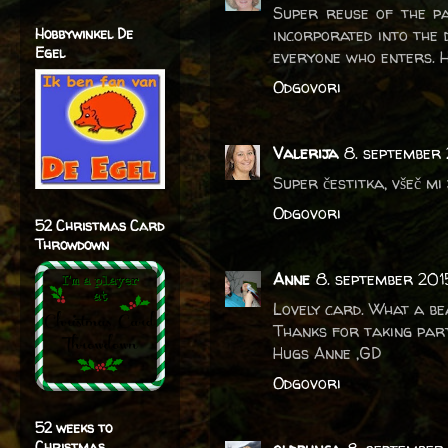
Super reuse of the pa
Hobbywinkel De
incorporated into the 
Egel
everyone who enters. 
Odgovori
Valerija
8. september 
Super čestitka, všeč mi 
Odgovori
52 Christmas Card
Throwdown
Anne
8. september 2015
Lovely card. What a be
Thanks for taking part
Hugs Anne ,GD
Odgovori
52 weeks to
Christmas