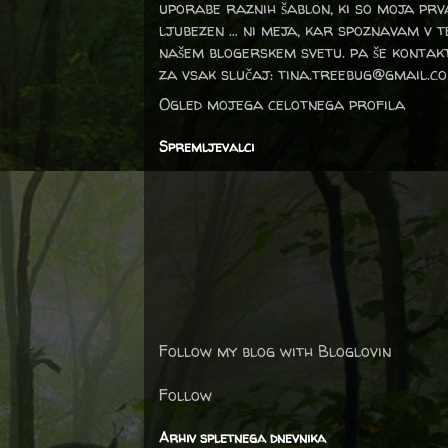
uporabe raznih šablon, ki so moja prv
ljubezen … ni meja, kar spoznavam v 
našem blogerskem svetu. pa še kontak
za vsak slučaj: tina.treebug@gmail.c
Ogled mojega celotnega profila
Spremljevalci
Follow my blog with Bloglovin
Follow
Arhiv spletnega dnevnika