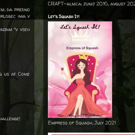
CRAFT-alnica: junij 2016, avgust 20
eni, da predno
brlogec ima v
Let's Squash It!
rinjam "v vseh
ng us at Come
hallenge!
Empress of Squash, July 2021