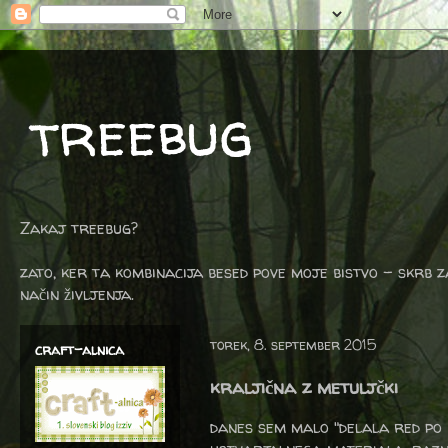
treebug
Zakaj treebug?
zato, ker ta kombinacija besed pove moje bistvo - skrb z
način življenja.
torek, 8. september 2015
craft-alnica
kraljična z metuljčki
danes sem malo "delala red po b