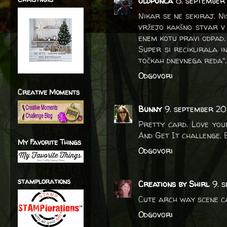
oldpunca
8. september
Nikar se ne sekiraj. Ni
vržejo kakšno stvar v
enem kotu pravi odpad. 
Super si reciklirala in
točkah dnevnega reda". 
Odgovori
Creative Moments
Bunny
9. september 20
Pretty card. Love you
And Get It challenge.
My Favorite Things
Odgovori
stamplorations
Creations by Shirl
9. 
Cute arch way scene c
Odgovori