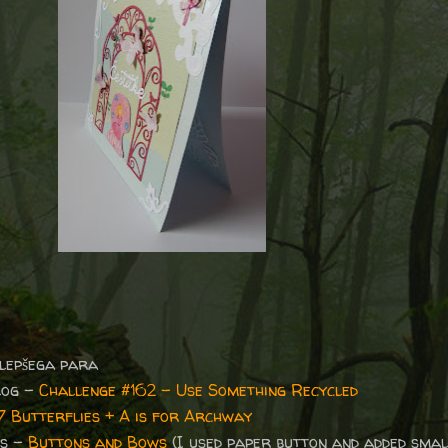
lepšega para
log -
Challenge #162 - Use Something Recycled
7 Butterflies + A is for Archway
es -
Buttons and Bows
(I used paper button and added smal