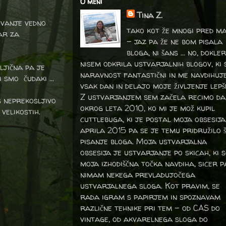
O meni
Tina Z.
ovanje vedno
tako kot že mnogi pred m
ar za
- jaz pa že ne bom pisala
bloga, ni šans ... no, dokler
nisem odkrila ustvarjalnih blogov, ki 
ljična pa je
naravnost fantastični in me navdihuj
 smo čudaki ...
vsak dan in delajo moje življenje lepš
Z ustvarjanjem sem začela recimo da
es neprekosljivo
okrog leta 2010, ko mi je mož kupil
 velikostih.
cuttlebuga, ki je postal moja obsesija
aprila 2015 pa se je temu pridružilo 
pisanje bloga. Moja ustvarjalna
obsesija je ustvarjanje po skicah, ki 
moja izhodiščna točka navdiha, sicer p
nimam nekega prevladujočega
ustvarjalnega sloga. Kot pravim, se
rada igram s papirjem in spoznavam
različne tehnike pri tem – od CAS do
vintage, od akvarelnega sloga do