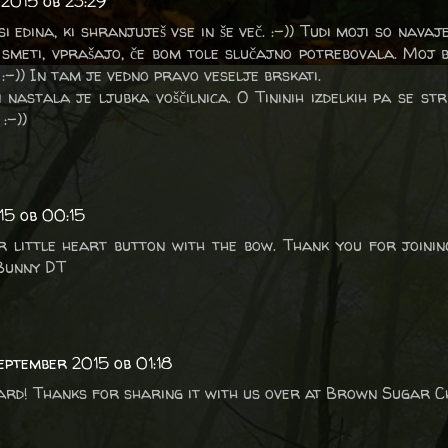
 2015 ob 23:29
si edina, ki shranjuješ vse in še več. :-)) Tudi moji so navaj
 smeti, vprašajo, če bom tole slučajno potrebovala. Moj 
:-)) In tam je vedno pravo veselje brskati.
 nastala je ljubka voščilnica. O Tininih izdelkih pa se st
:-))
15 ob 00:15
r little heart button with the bow. Thank you for joini
 Bunny DT
september 2015 ob 01:18
ard! Thanks for sharing it with us over at Brown Sugar C