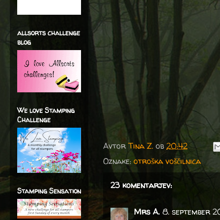
allsorts challenge
blog
We love Stamping
Challenge
Avtor
Tina Z.
ob
20:42
Oznake:
otroška voščilnica
23 komentarjev:
Stamping Sensation
Mrs A.
8. september 2