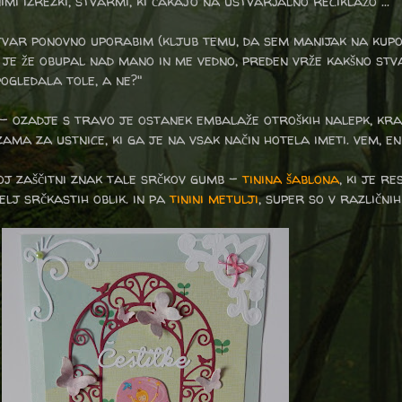
i izrezki, stvarmi, ki čakajo na ustvarjalno reciklažo ...
 stvar ponovno uporabim (kljub temu, da sem manijak na kup
ž je že obupal nad mano in me vedno, preden vrže kakšno stv
pogledala tole, a ne?"
ci - ozadje s travo je ostanek embalaže otroških nalepk, kra
ma za ustnice, ki ga je na vsak način hotela imeti. vem, eni
oj zaščitni znak tale srčkov gumb -
tinina šablona
, ki je r
telj srčkastih oblik. in pa
tinini metulji
, super so v različnih