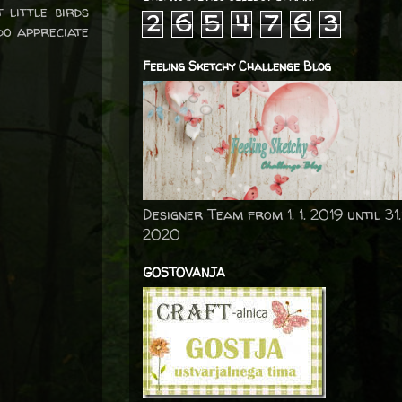
 little birds
2
6
5
4
7
6
3
do appreciate
Feeling Sketchy Challenge Blog
Designer Team from 1. 1. 2019 until 31.
2020
GOSTOVANJA