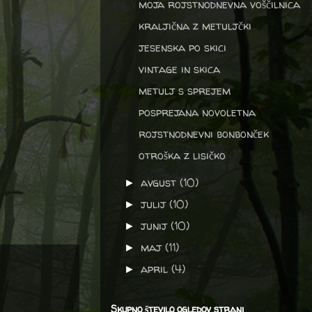
moja rojstnodnevna voščilnica
kraljična z metuljčki
jesenska po skici
vintage in skica
metulj s sprejem
posprejana novoletna
rojstnodnevni bonbonček
otroška z lisičko
avgust
(10)
►
julij
(10)
►
junij
(10)
►
maj
(11)
►
april
(4)
►
Skupno število ogledov strani