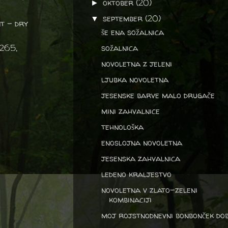
oktober
(20)
►
september
(20)
▼
nt - dry
še ena sožalnica
1265,
sožalnica
novoletna z jeleni
ljubka novoletna
jesenske barve malo drugače
mini zahvalnice
tehnološka
enoslojna novoletna
jesenska zahvalnica
ledeno kraljestvo
novoletna v zlato-zeleni
kombinaciji
moj rojstnodnevni bonbonček dobi 