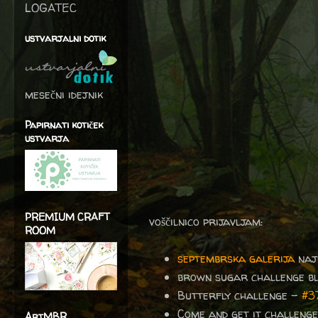
LOGATEC
ustvarjalni dotik
mesečni idejnik
Papirnati kotiček
ustvarja
PREMIUM CRAFT
voščilnico prijavljam:
ROOM
septembrska galerija
naj
brown sugar challenge b
Butterfly challenge -
#3
Come and get it challeng
ArtMBR