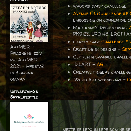
whoopsi daisy challenge 
Avenue 613
:
Challenge #14
embossing on corner die c
Marianne's Design divas:
PK9123, LR0143, LR0111 
crafty catz:
Challenge # 
ArtMBR -
Crafting by designs -
Sep
Praznični izziv
Glitter n sparkle challe
pri ArtMBR
D.LART -
AG
2021 – Hrestač
Creative fingers challen
in Klarina
omara
Word Art wednesday -
C
Ustvarjamo s
SizzixLifestyle
imejte se lepo in lepe sončne s