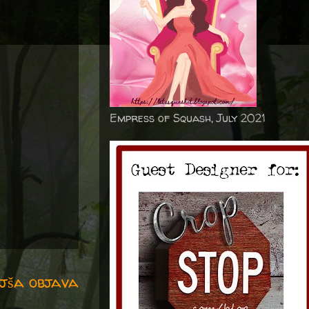
Empress of Squash, July 2021
jša objava