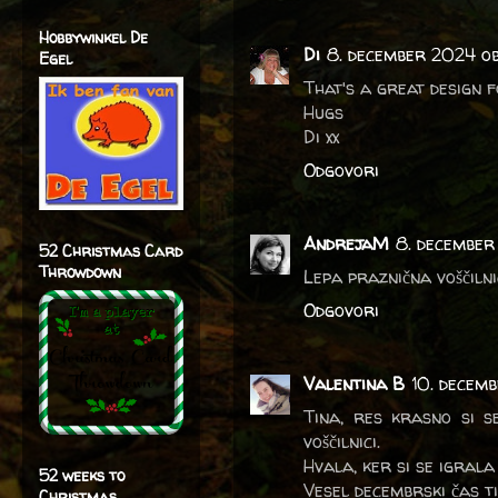
Hobbywinkel De
Di
8. december 2024 o
Egel
That's a great design 
Hugs
Di xx
Odgovori
AndrejaM
8. december
52 Christmas Card
Throwdown
Lepa praznična voščilni
Odgovori
Valentina B
10. decem
Tina, res krasno si s
voščilnici.
Hvala, ker si se igrala
52 weeks to
Vesel decembrski čas ti
Christmas