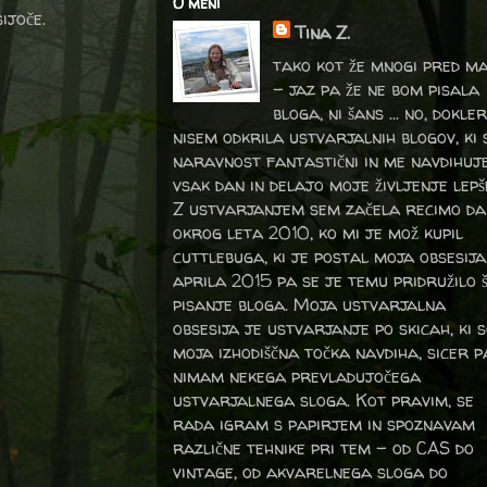
O meni
sijoče.
Tina Z.
tako kot že mnogi pred m
- jaz pa že ne bom pisala
bloga, ni šans ... no, dokler
nisem odkrila ustvarjalnih blogov, ki 
naravnost fantastični in me navdihuj
vsak dan in delajo moje življenje lepš
Z ustvarjanjem sem začela recimo da
okrog leta 2010, ko mi je mož kupil
cuttlebuga, ki je postal moja obsesija
aprila 2015 pa se je temu pridružilo 
pisanje bloga. Moja ustvarjalna
obsesija je ustvarjanje po skicah, ki 
moja izhodiščna točka navdiha, sicer p
nimam nekega prevladujočega
ustvarjalnega sloga. Kot pravim, se
rada igram s papirjem in spoznavam
različne tehnike pri tem – od CAS do
vintage, od akvarelnega sloga do