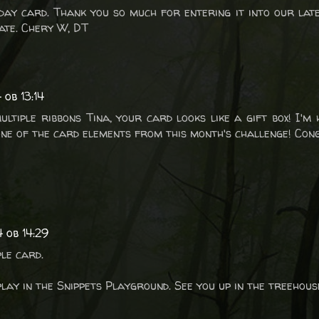
iday card. Thank you so much for entering it into our lat
ate. Chery W, DT
 ob 13:14
ltiple ribbons Tina, your card looks like a gift box! I'm 
one of the card elements from this month's challenge! Con
 ob 14:29
ple card.
lay in the Snippets Playground. See you up in the treehouse