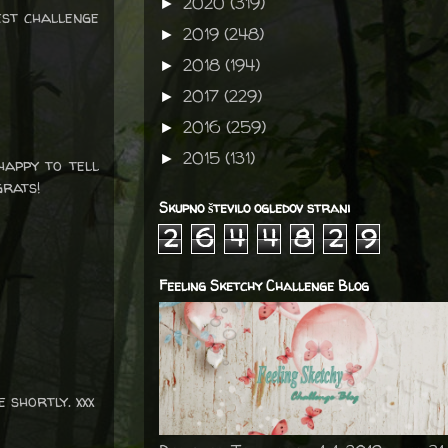
2020
(319)
►
est challenge
2019
(248)
►
2018
(194)
►
2017
(229)
►
2016
(259)
►
2015
(131)
►
happy to tell
grats!
Skupno število ogledov strani
2
6
4
4
8
2
9
Feeling Sketchy Challenge Blog
 shortly. xxx