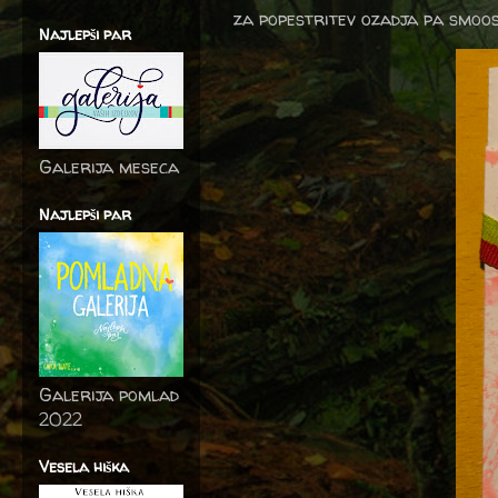
za popestritev ozadja pa smoosh
Najlepši par
Galerija meseca
Najlepši par
Galerija pomlad
2022
Vesela hiška