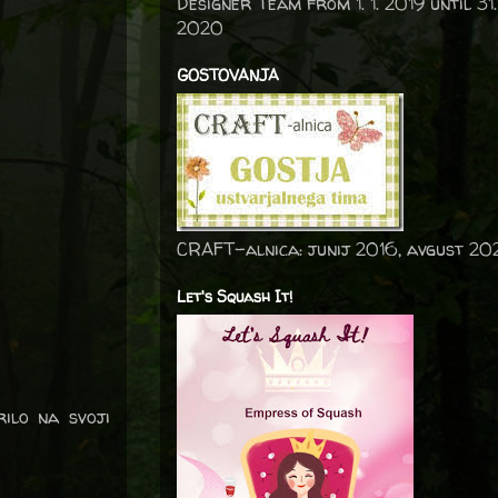
Designer Team from 1. 1. 2019 until 31.
2020
GOSTOVANJA
CRAFT-alnica: junij 2016, avgust 20
Let's Squash It!
rilo na svoji