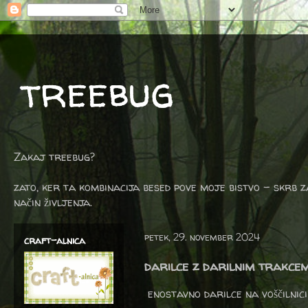
treebug
Zakaj treebug?
zato, ker ta kombinacija besed pove moje bistvo - skrb z
način življenja.
petek, 29. november 2024
craft-alnica
darilce z darilnim trakce
enostavno darilce na voščilnici