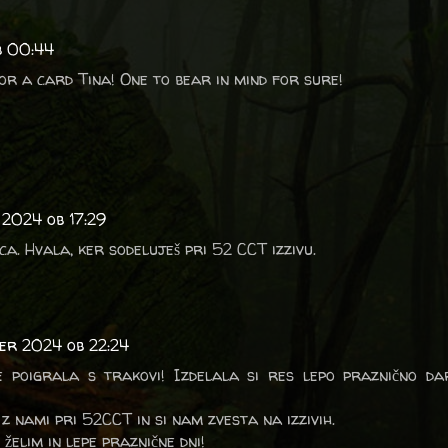
b 00:44
for a card Tina! One to bear in mind for sure!
 2024 ob 17:29
ca. Hvala, ker sodeluješ pri 52 CCT izzivu.
ber 2024 ob 22:24
e poigrala s trakovi! Izdelala si res lepo praznično da
 z nami pri 52CCT in si nam zvesta na izzivih.
 želim in lepe praznične dni!