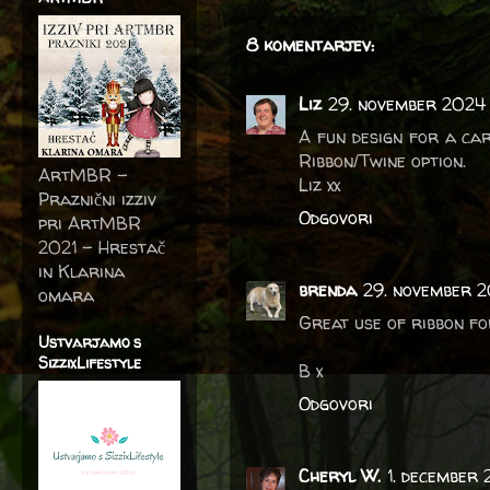
8 komentarjev:
Liz
29. november 2024
A fun design for a car
Ribbon/Twine option.
ArtMBR -
Liz xx
Praznični izziv
Odgovori
pri ArtMBR
2021 – Hrestač
in Klarina
brenda
29. november 2
omara
Great use of ribbon fo
Ustvarjamo s
SizzixLifestyle
B x
Odgovori
Cheryl W.
1. december