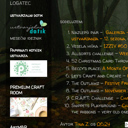
LOGATEC
ustvarjalni dotik
sodelujem:
Najlepši par -
Galerija 
mesečni idejnik
ustvarjanja – 12. sezona
,
Vesela hiška –
IZZIV #60
Papirnati kotiček
Allsorts challenge –
We
ustvarja
52 Christmas Card Thro
Beccy's place:
A Month Of
Let’s Craft and Create -
The Outlawz -
Festive F
PREMIUM CRAFT
The Outlawz -
November 
ROOM
C.R.A.F.T. Challenge -
Cha
Snippets Playground -
Ch
the ribbons - very old on
Avtor
Tina Z.
ob
06:24
ArtMBR