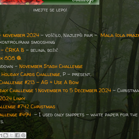
imejte se lepo!
– november 2024
– voščilo,
Najlepši par -
Mala šola praz
 kontrolirani smooshing
 - ČRKA B
- belina, božič
ek 808
🧶
wdown –
November Stash Challenge
 Holiday Cards Challenge
, P - present,
Challenge #213 - AG + Use A Bow
riday Challenge 1 November to 5 December 2024
- Christma
2024 Linky
llenge #742 Christmas
allenge #494
- I used only snippets - white paper for the
es.