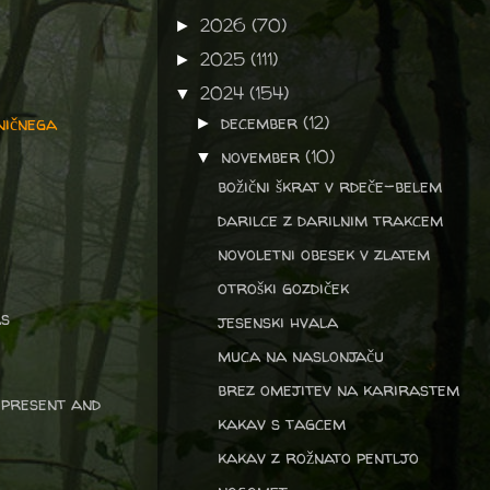
2026
(70)
►
2025
(111)
►
2024
(154)
▼
december
(12)
ničnega
►
november
(10)
▼
božični škrat v rdeče-belem
darilce z darilnim trakcem
novoletni obesek v zlatem
otroški gozdiček
s
jesenski hvala
muca na naslonjaču
brez omejitev na karirastem
 present and
kakav s tagcem
kakav z rožnato pentljo