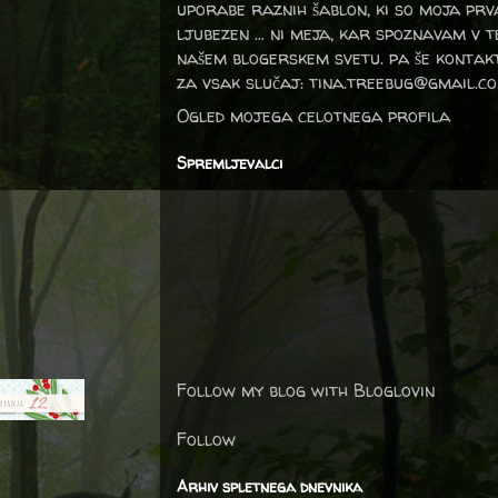
uporabe raznih šablon, ki so moja prv
ljubezen … ni meja, kar spoznavam v 
našem blogerskem svetu. pa še kontak
za vsak slučaj: tina.treebug@gmail.c
Ogled mojega celotnega profila
Spremljevalci
Follow my blog with Bloglovin
Follow
Arhiv spletnega dnevnika