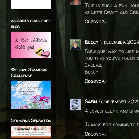
This is such a fun hol
at Let's Craft and Cre
allsorts challenge
Odgovori
blog
Beccy
1. december 2024
Fabulous way to use mu
you that you've found 
Cheers,
We love Stamping
Beccy
Challenge
Odgovori
Sarn
5. december 2024
A lovely clean and sim
Stamping Sensation
Thanks for coming to p
Odgovori