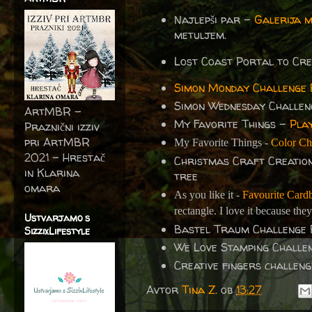
Najlepši par -
Galerija 
metuljem.
Lost Coast Portal to Cre
Simon Monday Challenge 
Simon Wednesday Challen
ArtMBR -
My Favorite Things -
Pla
Praznični izziv
pri ArtMBR
My Favorite Things -
Color Ch
2021 – Hrestač
Christmas Craft Creati
in Klarina
tree
omara
As you like it -
Favourite Card
rectangle. I love it because the
Ustvarjamo s
Bastel Traum Challenge
SizzixLifestyle
We Love Stamping Challe
Creative fingers challen
Avtor
Tina Z.
ob
13:27