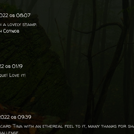
2022 ob 08:07
h a lovely stamp.
h Cotnob
2 ob 01:19
que! Love it!
2022 ob 09:39
l card Tina with an ethereal feel to it, many thanks for sh
hallenge.