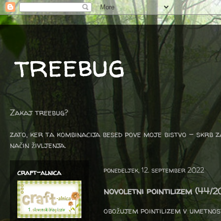
treebug
Zakaj treebug?
zato, ker ta kombinacija besed pove moje bistvo - skrb z
način življenja.
ponedeljek, 12. september 2022
craft-alnica
novoletni pointilizem (44/2
obožujem pointilizem v umetnost