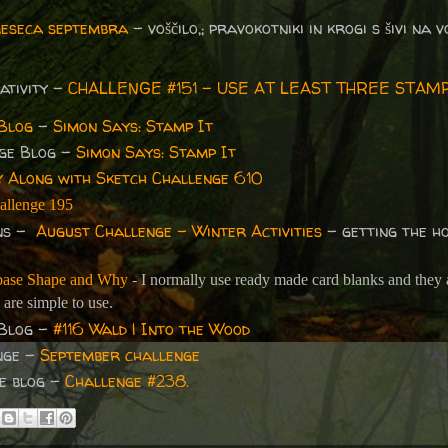
meseca septembra
– voščilo,; pravokotniki in krogi s šivi na vo
ativity -
CHALLENGE #151 - USE AT LEAST THREE STAM
Blog
-
Simon Says: Stamp It
ge Blog -
Simon Says: Stamp It
y Along with Sketch Challenge 610
allenge 195
ons -
August Challenge - Winter Activities
- getting the ho
base Shape and Why
- I normally use ready made card blanks and they 
y are simple to use.
 Blog -
#116 Wald | Into the Wood
nge -
September challenge
ge blog -
Challenge #238.