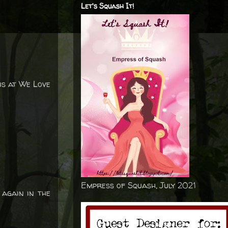
Let's Squash It!
us at We Love
Empress of Squash, July 2021
 again in the