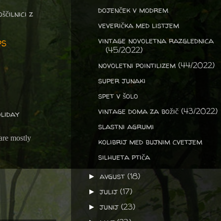
dojenček v modrem
ščilnici z
veverička med listjem
vintage novoletna razglednica
PS
(45/2022)
novoletni pointilizem (44/2022)
super junaki
spet v šolo
vintage doma za božič (43/2022)
liday
slastni agrumi
are mostly
kolibrij med bujnim cvetjem
silhueta ptiča
avgust
(18)
►
julij
(17)
►
junij
(23)
►