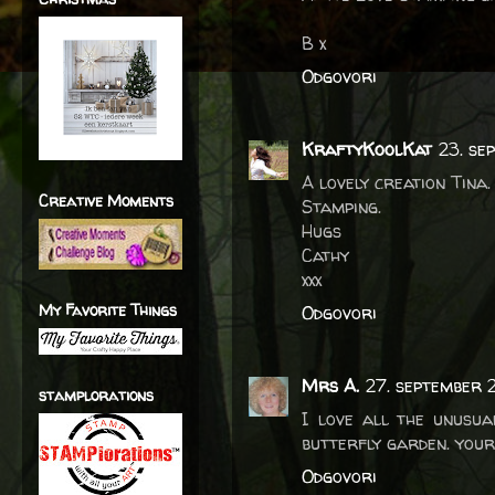
B x
Odgovori
KraftyKoolKat
23. se
A lovely creation Tina
Creative Moments
Stamping.
Hugs
Cathy
xxx
My Favorite Things
Odgovori
Mrs A.
27. september 
stamplorations
I love all the unusua
butterfly garden. your
Odgovori