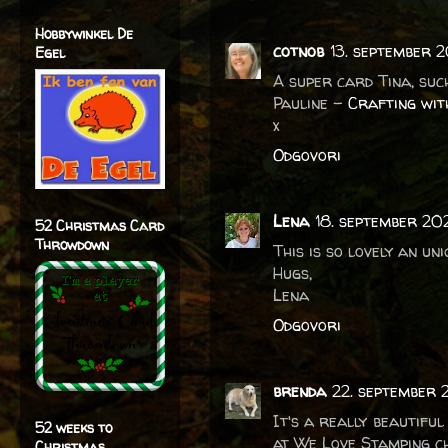
Hobbywinkel De
cotnob
13. september 
Egel
A super card Tina, suc
Pauline -
Crafting wit
x
Odgovori
Lena
18. september 202
52 Christmas Card
Throwdown
This is so lovely an uni
Hugs,
Lena
Odgovori
brenda
22. september 
It's a really beautifu
52 weeks to
at We Love Stamping c
Christmas