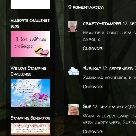
9 komentarjev:
allsorts challenge
crafty-stamper
12. s
blog
Beautiful pointillism 
carol x
Odgovori
*Urška*
12. september 
We love Stamping
Challenge
Zanimiva voščilnica, ki m
Odgovori
Sue
12. september 2022
What a lovely card! T
Stamping Sensation
very happy week, Sue xx
Odgovori