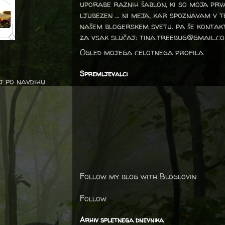
uporabe raznih šablon, ki so moja prv
ljubezen … ni meja, kar spoznavam v 
našem blogerskem svetu. pa še kontak
za vsak slučaj: tina.treebug@gmail.c
Ogled mojega celotnega profila
Spremljevalci
j po navdihu
Follow my blog with Bloglovin
Follow
Arhiv spletnega dnevnika