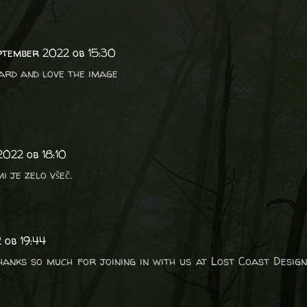
eptember 2022 ob 15:30
card and love the image
2022 ob 18:10
i je zelo všeč.
 ob 19:44
hanks so much for joining in with us at Lost Coast Desig