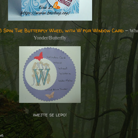
3 Spin The Butterfly Wheel with W for Window Card
-
Whe
Yonder/Butterfly
imejte se lepo!
m: