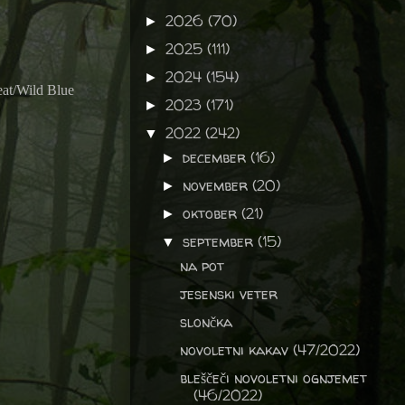
2026
(70)
►
2025
(111)
►
2024
(154)
►
at/Wild Blue
2023
(171)
►
2022
(242)
▼
december
(16)
►
november
(20)
►
oktober
(21)
►
september
(15)
▼
na pot
jesenski veter
slončka
novoletni kakav (47/2022)
bleščeči novoletni ognjemet
(46/2022)