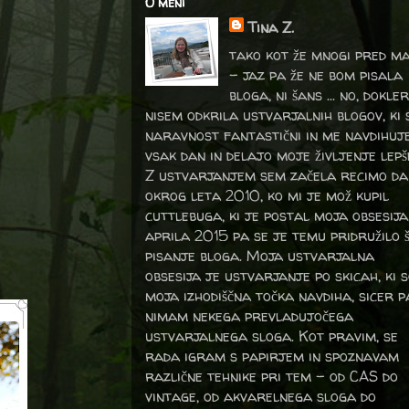
O meni
Tina Z.
tako kot že mnogi pred m
- jaz pa že ne bom pisala
bloga, ni šans ... no, dokler
nisem odkrila ustvarjalnih blogov, ki 
naravnost fantastični in me navdihuj
vsak dan in delajo moje življenje lepš
Z ustvarjanjem sem začela recimo da
okrog leta 2010, ko mi je mož kupil
cuttlebuga, ki je postal moja obsesija
aprila 2015 pa se je temu pridružilo 
pisanje bloga. Moja ustvarjalna
obsesija je ustvarjanje po skicah, ki 
moja izhodiščna točka navdiha, sicer p
nimam nekega prevladujočega
ustvarjalnega sloga. Kot pravim, se
rada igram s papirjem in spoznavam
različne tehnike pri tem – od CAS do
vintage, od akvarelnega sloga do