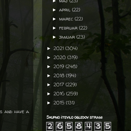
maj
(23)
►
april
(22)
►
marec
(22)
►
februar
(22)
►
januar
(23)
►
2021
(304)
►
2020
(319)
►
2019
(248)
►
2018
(194)
►
2017
(229)
►
2016
(259)
►
2015
(131)
►
ns and have a
Skupno število ogledov strani
2
6
5
8
4
3
5