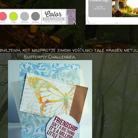
javljenih, kot nasprotje zimski voščilnici tale krasen metul
Butterfly Challengea.