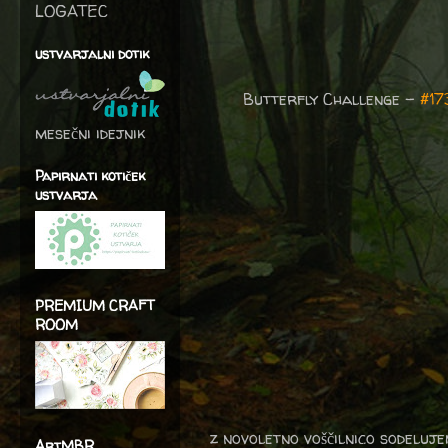
LOGATEC
ustvarjalni dotik
Butterfly Challenge -
#17
mesečni idejnik
Papirnati kotiček
ustvarja
PREMIUM CRAFT
ROOM
z novoletno voščilnico sodeluje
ArtMBR